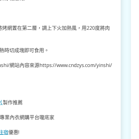
將烤網置在第二層，調上下火加熱風，用220度將肉
溫熱時切成塊即可食用。
shi/網站內容來源https://www.cndzys.com/yinshi/
片
製作推薦
心專業內衣網購平台嚨底家
住宿
優惠!