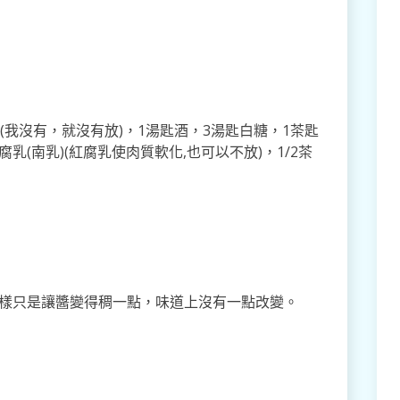
(我沒有，就沒有放)，1湯匙酒，3湯匙白糖，1茶匙
腐乳(南乳)(紅腐乳使肉質軟化,也可以不放)，1/2茶
那樣只是讓醬變得稠一點，味道上沒有一點改變。