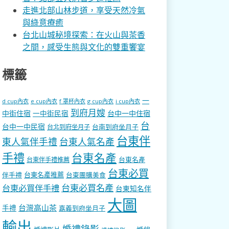
走進北部山林步道，享受天然冷氣
與綠意療癒
台北山城秘境探索：在火山與茶香
之間，感受生態與文化的雙重饗宴
標籤
一
d cup內衣
e cup內衣
f 罩杯內衣
g cup內衣
i cup內衣
到府月嫂
中街住宿
一中街民宿
台中一中住宿
台
台中一中民宿
台南到府坐月子
台北到府坐月子
台東伴
東人氣伴手禮
台東人氣名產
手禮
台東名產
台東名產
台東伴手禮推薦
台東必買
伴手禮
台東名產推薦
台東團購美食
台東必買名產
台東必買伴手禮
台東知名伴
大圖
台灣高山茶
手禮
嘉義到府坐月子
輸出
婚禮錄影