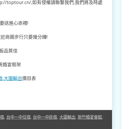
/toptour.cn/,如有侵權請聯繫我們,我們將及時處
要送進心崁裡!
宿
近商圈步行只要幾分鐘!
背板品質佳
統婚宴框架
宿
,
大圖輸出
價目表
宿
,
台中一中住宿
,
台中一中民宿
,
大圖輸出
,
新竹婚宴會館
,