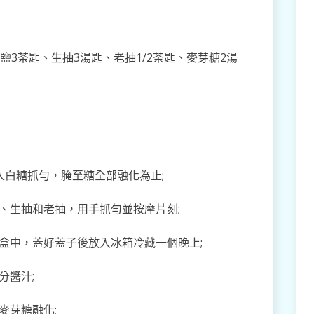
鹽3茶匙、生抽3湯匙、老抽1/2茶匙、麥芽糖2湯
入白糖抓勻，腌至糖全部融化為止;
、生抽和老抽，用手抓勻並按摩片刻;
盒中，蓋好蓋子後放入冰箱冷藏一個晚上;
分醬汁;
麥芽糖融化;