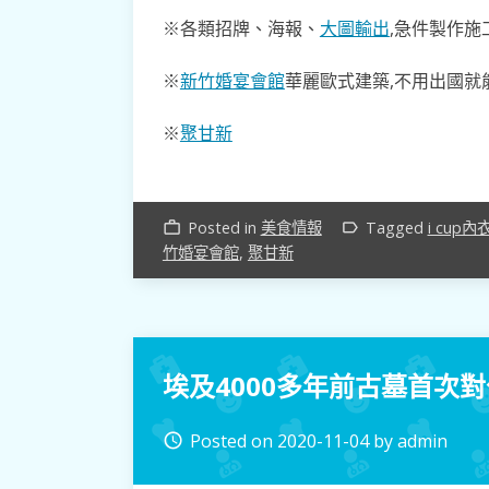
※各類招牌、海報、
大圖輸出
,急件製作施工
※
新竹婚宴會館
華麗歐式建築,不用出國就
※
聚甘新
Posted in
美食情報
Tagged
i cup內
work_outline
label_outline
竹婚宴會館
,
聚甘新
埃及4000多年前古墓首次
Posted on
2020-11-04
by
admin
access_time