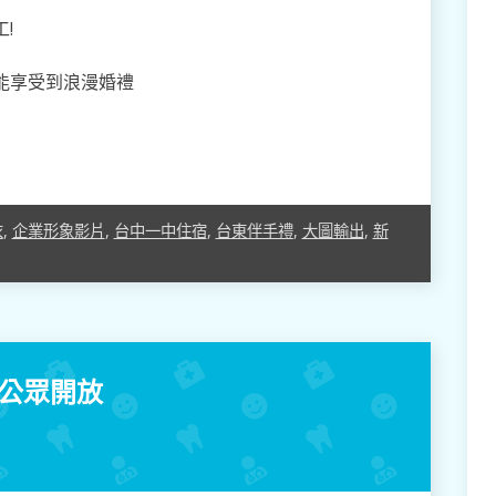
!
能享受到浪漫婚禮
衣
,
企業形象影片
,
台中一中住宿
,
台東伴手禮
,
大圖輸出
,
新
對公眾開放