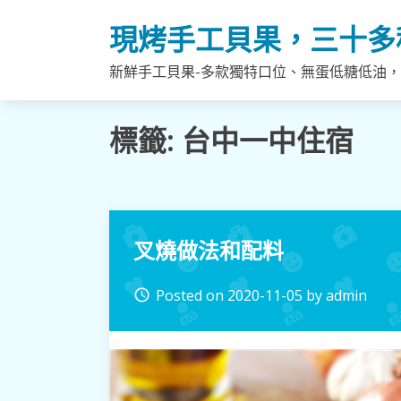
Skip
現烤手工貝果，三十多
to
content
新鮮手工貝果-多款獨特口位、無蛋低糖低油
標籤:
台中一中住宿
叉燒做法和配料
Posted on
2020-11-05
by
admin
access_time