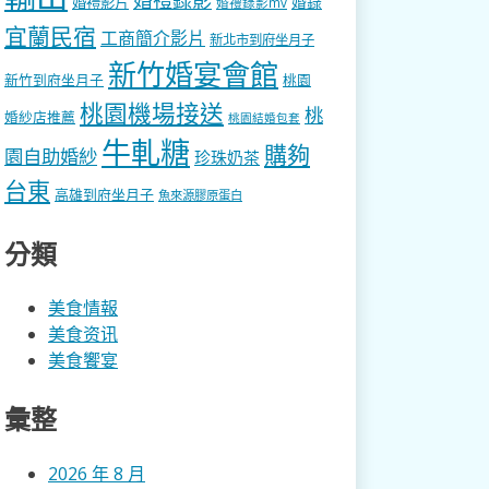
婚錄
婚禮影片
婚禮錄影mv
宜蘭民宿
工商簡介影片
新北市到府坐月子
新竹婚宴會館
新竹到府坐月子
桃園
桃園機場接送
桃
婚紗店推薦
桃園結婚包套
牛軋糖
購夠
園自助婚紗
珍珠奶茶
台東
高雄到府坐月子
魚來源膠原蛋白
分類
美食情報
美食资讯
美食饗宴
彙整
2026 年 8 月