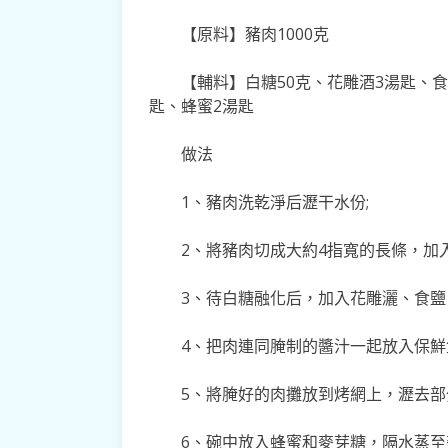
【原料】豬肉1000克
【輔料】白糖50克、花雕酒3湯匙、食
匙、蜂蜜2湯匙
做法
1、豬肉洗乾淨后瀝干水份;
2、將豬肉切成大約4指寬的長條，加
3、待白糖融化后，加入花雕灑、食鹽
4、把肉連同腌制的醬汁一起放入保鮮
5、將腌好的肉攤放到烤網上，瀝去部
6、碗中放入蜂蜜和麥芽糖，隔水蒸至