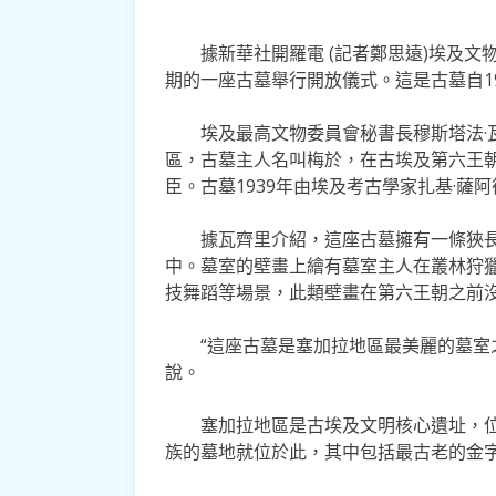
據新華社開羅電 (記者鄭思遠)埃及文
期的一座古墓舉行開放儀式。這是古墓自1
埃及最高文物委員會秘書長穆斯塔法·瓦
區，古墓主人名叫梅於，在古埃及第六王朝(
臣。古墓1939年由埃及考古學家扎基·薩
據瓦齊里介紹，這座古墓擁有一條狹長
中。墓室的壁畫上繪有墓室主人在叢林狩
技舞蹈等場景，此類壁畫在第六王朝之前
“這座古墓是塞加拉地區最美麗的墓室之
說。
塞加拉地區是古埃及文明核心遺址，位於
族的墓地就位於此，其中包括最古老的金字