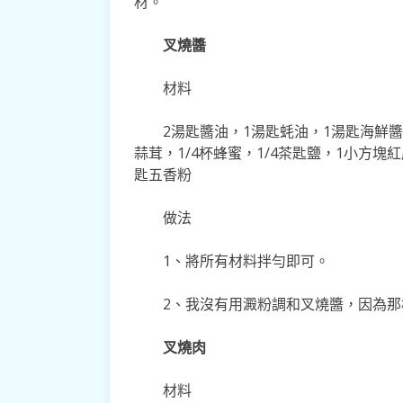
材。
叉燒醬
材料
2湯匙醬油，1湯匙蚝油，1湯匙海鮮醬
蒜茸，1/4杯蜂蜜，1/4茶匙鹽，1小方塊紅
匙五香粉
做法
1、將所有材料拌勻即可。
2、我沒有用澱粉調和叉燒醬，因為
叉燒肉
材料