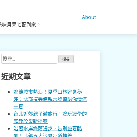
About
美味貝果宅配到家。
搜
尋
關
近期文章
鍵
字:
逃離城市熱浪！夏季山林避暑秘
笈：北部這幾條親水步道讓你清涼
一夏
台北近郊親子微旅行：邊玩邊學的
寓教於樂新提案
沿著水岸綠蔭漫步，告別盛夏酷
暑！北部五大消暑步道推薦