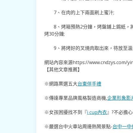
7、在肉的上下兩面刷上蜜汁;
8、烤箱預熱2分鐘，烤盤鋪上錫紙，
烤30分鐘;
9、將烤好的叉燒肉取出來，待放至
網站內容來源https://www.cndzys.com/yin
【其他文章推薦】
※網路票選五大
台東伴手禮
※傳達專業品牌風格製造商機,
企業形象影
※女孩困擾找不到『
i cup內衣
』?不必擔
※嚴選台中火車站周邊熱鬧景點-
台中一中