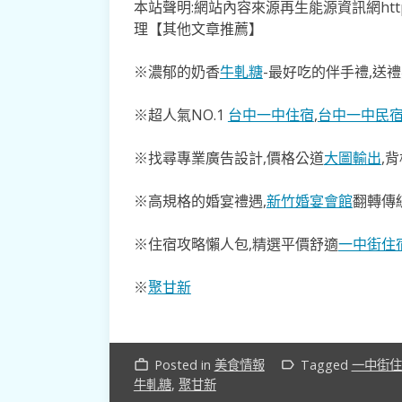
本站聲明:網站內容來源再生能源資訊網http:/
理【其他文章推薦】
※濃郁的奶香
牛軋糖
-最好吃的伴手禮,送禮
※超人氣NO.1
台中一中住宿
,
台中一中民
※找尋專業廣告設計,價格公道
大圖輸出
,
※高規格的婚宴禮遇,
新竹婚宴會館
翻轉傳
※住宿攻略懶人包,精選平價舒適
一中街住
※
聚甘新
Posted in
美食情報
Tagged
一中街住
work_outline
label_outline
牛軋糖
,
聚甘新