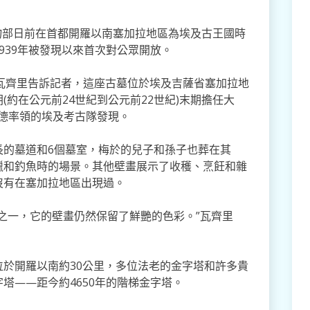
物部日前在首都開羅以南塞加拉地區為埃及古王國時
939年被發現以來首次對公眾開放。
齊里告訴記者，這座古墓位於埃及吉薩省塞加拉地
約在公元前24世紀到公元前22世紀)末期擔任大
阿德率領的埃及考古隊發現。
的墓道和6個墓室，梅於的兒子和孫子也葬在其
獵和釣魚時的場景。其他壁畫展示了收穫、烹飪和雜
沒有在塞加拉地區出現過。
一，它的壁畫仍然保留了鮮艷的色彩。”瓦齊里
開羅以南約30公里，多位法老的金字塔和許多貴
塔——距今約4650年的階梯金字塔。