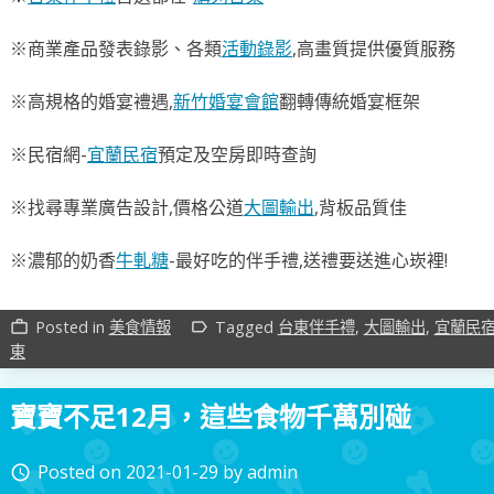
※商業產品發表錄影、各類
活動錄影
,高畫質提供優質服務
※高規格的婚宴禮遇,
新竹婚宴會館
翻轉傳統婚宴框架
※民宿網-
宜蘭民宿
預定及空房即時查詢
※找尋專業廣告設計,價格公道
大圖輸出
,背板品質佳
※濃郁的奶香
牛軋糖
-最好吃的伴手禮,送禮要送進心崁裡!
Posted in
美食情報
Tagged
台東伴手禮
,
大圖輸出
,
宜蘭民
work_outline
label_outline
東
寶寶不足12月，這些食物千萬別碰
Posted on
2021-01-29
by
admin
access_time