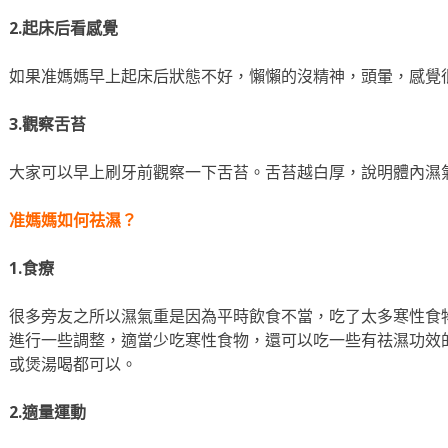
2.起床后看感覺
如果准媽媽早上起床后狀態不好，懶懶的沒精神，頭暈，感覺
3.觀察舌苔
大家可以早上刷牙前觀察一下舌苔。舌苔越白厚，說明體內濕
准媽媽如何祛濕？
1.食療
很多旁友之所以濕氣重是因為平時飲食不當，吃了太多寒性食
進行一些調整，適當少吃寒性食物，還可以吃一些有祛濕功效
或煲湯喝都可以。
2.適量運動