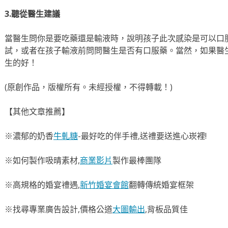
3.聽從醫生建議
當醫生問你是要吃藥還是輸液時，說明孩子此次感染是可以口
試，或者在孩子輸液前問問醫生是否有口服藥。當然，如果醫
生的好！
(原創作品，版權所有。未經授權，不得轉載！)
【其他文章推薦】
※濃郁的奶香
牛軋糖
-最好吃的伴手禮,送禮要送進心崁裡!
※如何製作吸晴素材,
商業影片
製作最棒團隊
※高規格的婚宴禮遇,
新竹婚宴會館
翻轉傳統婚宴框架
※找尋專業廣告設計,價格公道
大圖輸出
,背板品質佳