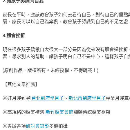
2.讓孩子認識到自我
家長在平時，應該教會孩子如何去看待自己，對待自己的優點
裏，家長可以以自己為案例，教會孩子認識到自己的不足之處
3.體會挫折
現在很多孩子驕傲自大很大一部分是因為從來沒有體會過挫折
習，尋求別人的幫助，讓孩子明白自己不是中心，這樣孩子自
(原創作品，版權所有。未經授權，不得轉載！)
【其他文章推薦】
※好月嫂難尋!
台北到府坐月子
、
新北市到府坐月子
專業月嫂真
※高規格的婚宴禮遇,
新竹婚宴會館
翻轉傳統婚宴框架
※專辦各項
研討會錄影
多機拍攝