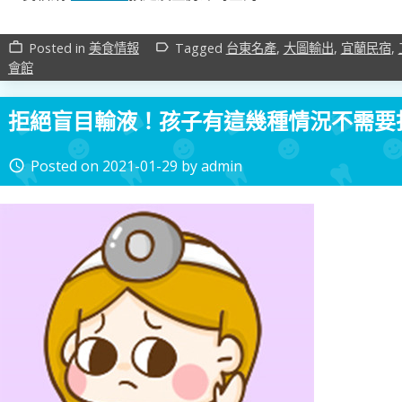
Posted in
美食情報
Tagged
台東名產
,
大圖輸出
,
宜蘭民宿
,
work_outline
label_outline
會館
拒絕盲目輸液！孩子有這幾種情況不需要
Posted on
2021-01-29
by
admin
access_time