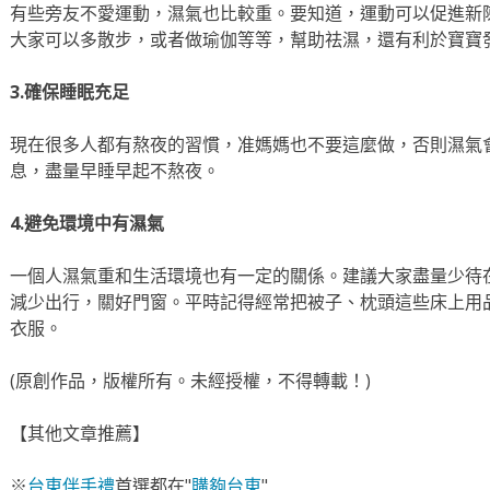
有些旁友不愛運動，濕氣也比較重。要知道，運動可以促進新
大家可以多散步，或者做瑜伽等等，幫助祛濕，還有利於寶寶
3.確保睡眠充足
現在很多人都有熬夜的習慣，准媽媽也不要這麼做，否則濕氣
息，盡量早睡早起不熬夜。
4.避免環境中有濕氣
一個人濕氣重和生活環境也有一定的關係。建議大家盡量少待
減少出行，關好門窗。平時記得經常把被子、枕頭這些床上用
衣服。
(原創作品，版權所有。未經授權，不得轉載！)
【其他文章推薦】
※
台東伴手禮
首選都在"
購夠台東
"