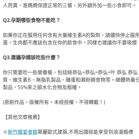
人而異，准媽媽保證正常的三餐，另外額外加一些小食即可。
Q2.孕期哪些食物不能吃？
如果你正在服用任何含有大量維生素A的製劑，請儘快停止服
蛋，生肉都不應該包含在你的飲食中。同樣也建議你不要吸煙
Q3.建議孕婦該吃些什麼？
你只需要吃一些營養餐，包括綠恭弘=恭弘=恭弘=叶 恭弘 恭
質、維生素B、無脂乳製品、雞蛋和澱粉類食物等。總體熱量分
製品，55%來之碳水化合物及粗糧。
(原創作品，版權所有。未經授權，不得轉載！)
【其他文章推薦】
※
新竹婚宴會館
華麗歐式建築,不用出國就能享受到浪漫婚禮