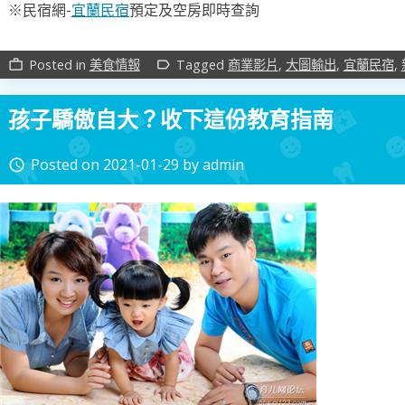
※民宿網-
宜蘭民宿
預定及空房即時查詢
Posted in
美食情報
Tagged
商業影片
,
大圖輸出
,
宜蘭民宿
,
work_outline
label_outline
孩子驕傲自大？收下這份教育指南
Posted on
2021-01-29
by
admin
access_time