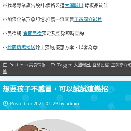
※找尋專業廣告設計,價格公道
大圖輸出
,背板品質佳
※加深企業形象記憶,推薦一流客製
工商簡介影片
※民宿網-
宜蘭民宿
預定及空房即時查詢
※
桃園機場接送
線上預約,優惠方案，以客為尊!
Posted in
美食情報
Tagged
大圖輸出
,
宜蘭民宿
,
工商簡介
work_outline
label_outline
糖
想要孩子不感冒，可以試試這幾招
Posted on
2021-01-29
by
admin
access_time