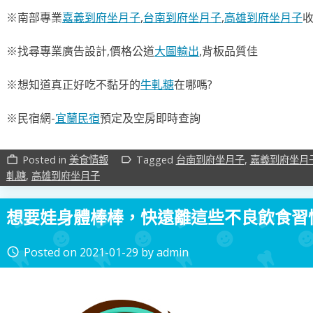
※南部專業
嘉義到府坐月子
,
台南到府坐月子
,
高雄到府坐月子
※找尋專業廣告設計,價格公道
大圖輸出
,背板品質佳
※想知道真正好吃不黏牙的
牛軋糖
在哪嗎?
※民宿網-
宜蘭民宿
預定及空房即時查詢
Posted in
美食情報
Tagged
台南到府坐月子
,
嘉義到府坐月
work_outline
label_outline
軋糖
,
高雄到府坐月子
想要娃身體棒棒，快遠離這些不良飲食習
Posted on
2021-01-29
by
admin
access_time