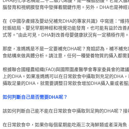
DHA的化學名稱是二十二碳六烯酸，是一種脂肪酸。它是大
腦發育和視網膜發育中發揮着關鍵作用。另外，DHA也是神
在《中國孕產婦及嬰幼兒補充DHA的專家共識》中寫道：“維
妊娠結局、嬰兒早期神經和視覺功能發育，也可能有益於改善
式等。”由此可見，DHA對改善母嬰健康狀況有一定積極作用
那麼，准媽媽是不是一定要補充DHA呢？育姐認為，補不補充
食結構來做具體分析。請注意，任何一種營養物質的攝入都需
根據聯合國糧農組織(FAO)與國際圍產醫學會專家委員會的建
上的DHA。如果准媽媽可以在日常飲食中攝取到充足的DHA
攝取足量的DHA，就需要調整日常飲食增加DHA攝入量或者服
如何判斷自己是否需要DHA呢？
該如何判斷自己能不能在日常飲食中攝取到足夠的DHA呢？接
在日常飲食中，如果你每個星期能吃兩三次海鮮類或者深海魚