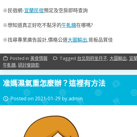
※民宿網-
宜蘭民宿
預定及空房即時查詢
※想知道真正好吃不黏牙的
牛軋糖
在哪嗎?
※找尋專業廣告設計,價格公道
大圖輸出
,背板品質佳
Posted in
美食情報
Tagged
台北到府坐月子
,
大圖輸出
,
宜
work_outline
label_outline
牛軋糖
,
研討會錄影
准媽濕氣重怎麼辦？這裡有方法
Posted on
2021-01-29
by
admin
access_time