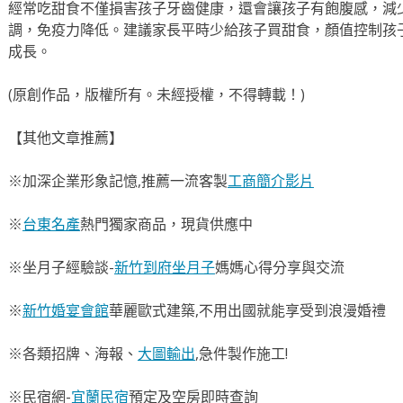
經常吃甜食不僅損害孩子牙齒健康，還會讓孩子有飽腹感，減
調，免疫力降低。建議家長平時少給孩子買甜食，顏值控制孩
成長。
(原創作品，版權所有。未經授權，不得轉載！)
【其他文章推薦】
※加深企業形象記憶,推薦一流客製
工商簡介影片
※
台東名產
熱門獨家商品，現貨供應中
※坐月子經驗談-
新竹到府坐月子
媽媽心得分享與交流
※
新竹婚宴會館
華麗歐式建築,不用出國就能享受到浪漫婚禮
※各類招牌、海報、
大圖輸出
,急件製作施工!
※民宿網-
宜蘭民宿
預定及空房即時查詢