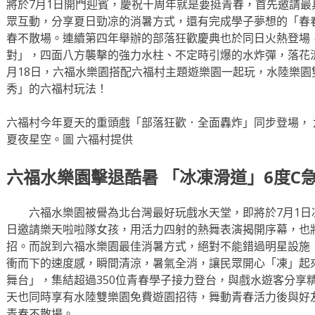
將於7月1日開門迎賓，慶祝十周年就是要挺青春，首先邀請
眾互動，分享夏日勁凉的消暑方式，還有完成學子夢想的「春
春不散場。連續第四年舉辦的部落狂歡慶典也於同日火熱登場
對」，四面八方襲擊的強力水柱、不定時引爆的水炸彈，落花流
月18日，六福水樂園搭配六福村主題遊樂園一起玩，水陸樂園
秀」的六福村玩法！
六福村今年夏天的重頭戲「部落狂歡．全面轟炸」同步登場，
夏夜星空。圖 六福村提供
六福水樂園擊退酷暑 「冰凍滑道」6度C
六福水樂園被譽為北台灣最好玩戲水天堂，即將於7月1日
日邀請樂天啦啦隊女孩，用活力四射的熱舞表演揭開序幕，也
招。而說到六福水樂園最佳消暑方式，絕對不能錯過明星設施「
衝而下的速度感，瞬間清涼，暑氣全消，讓民眾開心「凍」起
舞台」，集結超過350位青春學子接力登台，與戲水遊客分享
天也同時享有水陸雙樂園免費遊園招待，舞動青春活力後與好
青春不散場。