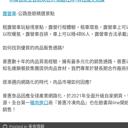
露營車
-公路旅遊精選景點
租露營車玩秘境景點，露營行程體驗，租車環島，露營車上可
以吹暖氣，露營車自排，車上可以睡4到6人，露營車合法承載
如何找到優質的肉品販售通路?
普惠數十年的肉品貿易經驗，擁有最多元化的銷售通路，普惠
知名連鎖餐飲集團提供肉品食材，我們專業於替長期合作廠商
逐漸邁向網路化的時代，肉品市場如何因應?
普惠食品因應全球產業網路化，於2021年全面升級自家網頁
源。全台第一
豬肉進口
商『普惠冷凍肉品』也在臉書與line
銷售！
Posted in
美食情報
work_outline