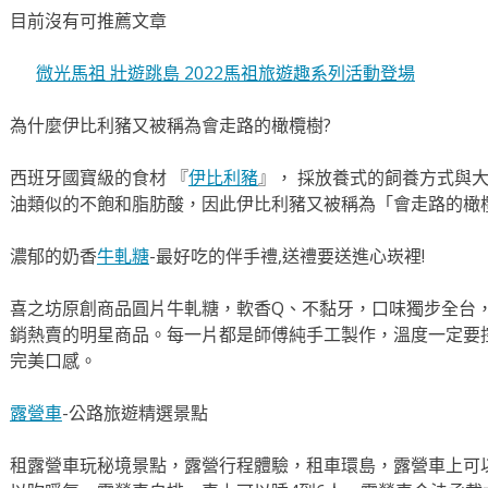
目前沒有可推薦文章
微光馬祖 壯遊跳島 2022馬祖旅遊趣系列活動登場
為什麼伊比利豬又被稱為會走路的橄欖樹?
西班牙國寶級的食材 『
伊比利豬
』， 採放養式的飼養方式與
油類似的不飽和脂肪酸，因此伊比利豬又被稱為「會走路的橄
濃郁的奶香
牛軋糖
-最好吃的伴手禮,送禮要送進心崁裡!
喜之坊原創商品圓片牛軋糖，軟香Q、不黏牙，口味獨步全台，
銷熱賣的明星商品。每一片都是師傅純手工製作，溫度一定要
完美口感。
露營車
-公路旅遊精選景點
租露營車玩秘境景點，露營行程體驗，租車環島，露營車上可