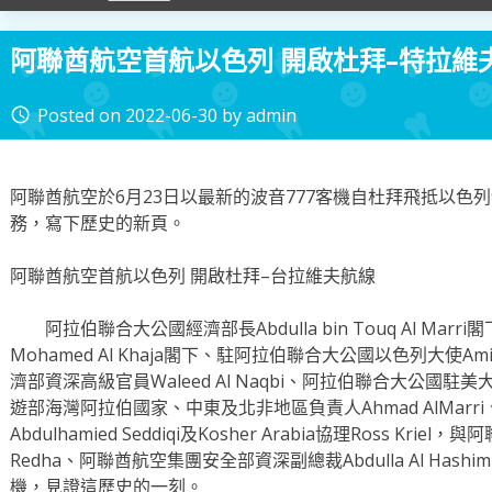
阿聯酋航空首航以色列 開啟杜拜–特拉維
Posted on
2022-06-30
by
admin
access_time
阿聯酋航空於6月23日以最新的波音777客機自杜拜飛抵以色
務，寫下歷史的新頁。
阿聯酋航空首航以色列 開啟杜拜–台拉維夫航線
阿拉伯聯合大公國經濟部長Abdulla bin Touq Al Ma
Mohamed Al Khaja閣下、駐阿拉伯聯合大公國以色列大使A
濟部資深高級官員Waleed Al Naqbi、阿拉伯聯合大公國駐美大使
遊部海灣阿拉伯國家、中東及北非地區負責人Ahmad AlMarri、Sed
Abdulhamied Seddiqi及Kosher Arabia協理Ross Kriel
Redha、阿聯酋航空集團安全部資深副總裁Abdulla Al Ha
機，見證這歷史的一刻。