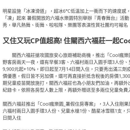
明星設施「冰凍滑道」，超冰6°C低溫加上一衝而下的速度感
「凍」起來 暑假開放的六福水樂園特別舉辦『青春舞台』活
秀，舉凡熱舞、街舞、啦啦隊、樂團等表演性質社團均可報名
又住又玩CP值超高! 住關西六福莊一起Co
關西六福莊搶攻國旅安心旅遊補助商機，推出「Cool瘋樂
野客房兩天一夜，還有早餐3客、六福村兩日入園手環3人份、
9,900元起+10%，即日起至7月14日間入住，只要秀出滿
價優惠，假日皆不另加價，還可再直接折抵含稅後的房價1,300
期兒童疫苗開放施打，關西六福莊也為小朋友們加油，再額外
紀錄卡，依照各房型人數上限，再額外贈送至多兩位兒童免費
關西六福莊推出「Cool瘋樂園_暑假住房專案」，3人入住剛
六福村兩日入園手環3人份、兒童水槍1份、酷星冰雪糕1支，只要9
日間入住