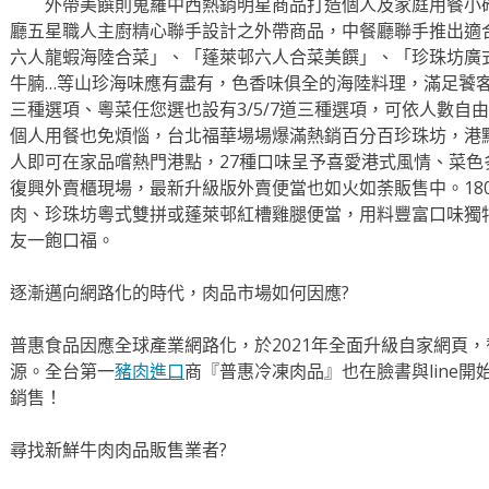
外帶美饌則蒐羅中西熱銷明星商品打造個人及家庭用餐小確
廳五星職人主廚精心聯手設計之外帶商品，中餐廳聯手推出適合
六人龍蝦海陸合菜」、「蓬萊邨六人合菜美饌」、「珍珠坊廣
牛腩…等山珍海味應有盡有，色香味俱全的海陸料理，滿足饕客味
三種選項、粵菜任您選也設有3/5/7道三種選項，可依人數自
個人用餐也免煩惱，台北福華場場爆滿熱銷百分百珍珠坊，港點
人即可在家品嚐熱門港點，27種口味呈予喜愛港式風情、菜
復興外賣櫃現場，最新升級版外賣便當也如火如荼販售中。18
肉、珍珠坊粵式雙拼或蓬萊邨紅槽雞腿便當，用料豐富口味獨
友一飽口福。
逐漸邁向網路化的時代，肉品市場如何因應?
普惠食品因應全球產業網路化，於2021年全面升級自家網頁
源。全台第一
豬肉進口
商『普惠冷凍肉品』也在臉書與line
銷售！
尋找新鮮牛肉肉品販售業者?