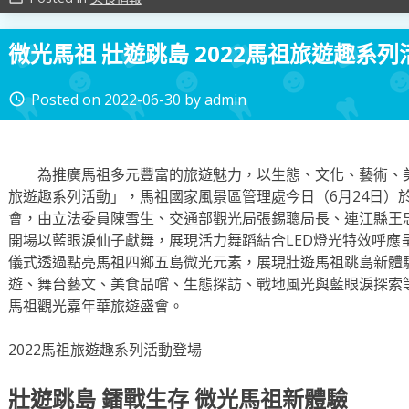
微光馬祖 壯遊跳島 2022馬祖旅遊趣系
Posted on
2022-06-30
by
admin
access_time
為推廣馬祖多元豐富的旅遊魅力，以生態、文化、藝術、美食
旅遊趣系列活動」，馬祖國家風景區管理處今日（6月24日）
會，由立法委員陳雪生、交通部觀光局張錫聰局長、連江縣王
開場以藍眼淚仙子獻舞，展現活力舞蹈結合LED燈光特效呼應
儀式透過點亮馬祖四鄉五島微光元素，展現壯遊馬祖跳島新體
遊、舞台藝文、美食品嚐、生態探訪、戰地風光與藍眼淚探索
馬祖觀光嘉年華旅遊盛會。
2022馬祖旅遊趣系列活動登場
壯遊跳島 鐳戰生存 微光馬祖新體驗