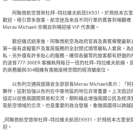
阿聯酋航空首架杜拜–特拉維夫航班EK931，於飛抵本古
歡迎，吸引眾多旅客、航空迷及來自不同行業的賓客到場觀禮
Merav Michaeli 亦親自到場迎接 VIP 代表團。
歡迎儀式結束後，阿聯酋航空為政府官員及貴賓導覽最新波
第一座有虛擬窗戶及客房服務的全封閉式頭等艙私人套房，為
私，另外還有許多貼心的服務，確保各艙等的旅客都有舒適的
的波音777-300ER 客機執飛每日一班的杜拜–特拉維夫航線
的商務艙與304個擁有寬敞座椅空間的經濟艙座位。
以色列交通與道路安全部部長Merav Michaeli表示：
夥伴，這對加強以色列在中東地區的地位非常重要。上次造訪
協定以促進兩國間貿易和交流，期盼藉此增強兩國公民及經濟
是航空領域的交流，也是重要的政治發展，象徵兩國得以跨越
_阿聯酋航空首架杜拜–特拉維夫航班EK931，於飛抵本古里
迎。