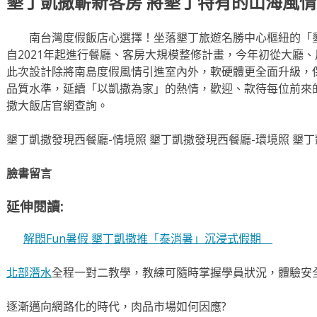
墾丁凱撒嶄新客房 將墾丁特有的山海風
南台灣度假飯店心選擇！坐落墾丁旅遊名勝中心樞紐的「墾
自2021年起進行餐廳、客房大規模整修計畫，今年初從大廳
此次設計除將南島度假風情引進室內外，軟硬體更全面升級，
品質水準，延續「以凱撒為家」的熱情，歡迎、款待每位前來
撒大飯店官網查詢。
墾丁凱撒發現西餐廳-情境照 墾丁凱撒發現西餐廳-環境照 墾丁
臉書留言
延伸閱讀:
解悶Fun暑假 墾丁凱撒推「泰消暑」沉浸式假期
北部潛水
全程一對二教學，教練可隨時掌握學員狀況，體驗安
逐漸邁向網路化的時代，肉品市場如何因應?