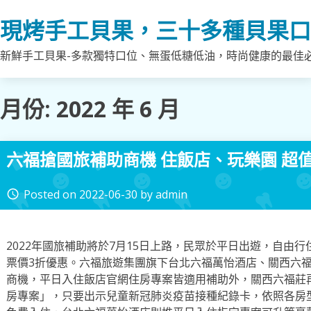
Skip
現烤手工貝果，三十多種貝果口
to
content
新鮮手工貝果-多款獨特口位、無蛋低糖低油，時尚健康的最佳
月份:
2022 年 6 月
六福搶國旅補助商機 住飯店、玩樂園 超
Posted on
2022-06-30
by
admin
access_time
2022年國旅補助將於7月15日上路，民眾於平日出遊，自由行
票價3折優惠。六福旅遊集團旗下台北六福萬怡酒店、關西六
商機，平日入住飯店官網住房專案皆適用補助外，關西六福莊再加
房專案」，只要出示兒童新冠肺炎疫苗接種紀錄卡，依照各房