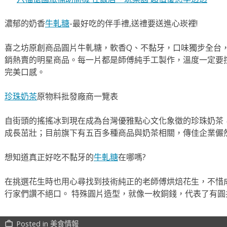
濃郁的奶香
牛軋糖
-最好吃的伴手禮,送禮要送進心崁裡!
喜之坊原創商品圓片牛軋糖，軟香Q、不黏牙，口味獨步全台，
銷熱賣的明星商品。每一片都是師傅純手工製作，溫度一定要
完美口感。
珍珠奶茶
原物料批發廠商一覽表
自街頭的搖搖冰到現在成為台灣優雅點心文化象徵的珍珠奶茶
成長茁壯；目前旗下有五百多種商品與奶茶相關，傳佳企業儼
想知道真正好吃不黏牙的
牛軋糖
在哪嗎?
在挑選花生時也用心尋找到技術純正的老師傅烘焙花生，不惜
行家們讚不絕口。 特殊圓片造型，就像一枚銅錢，代表了有
Posted in
美食情報
work_outline