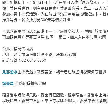
即可折抵使用。至8月31日止，若是平日入住「瘋玩樂園」、「
期」等住房專案，則有平日免費升等豪華客房、第三、四人入住
參加小黃卡抽獎活動，入住時出示滿三劑疫苗接種紀錄卡，就
房升等券、餐飲抵用券500元等精美好禮。
台北六福萬怡酒店為南港唯一五星級國際飯店，也適用於國旅
再加碼免費升等豪華客房(如圖)、第三、四人入住不加價。(圖
台北六福萬怡酒店
地址：台北市南港區忠孝東路七段359號7樓
訂房專線：02-6615-6560
北部潛水
由專業潛水教練帶領，初學者也能盡情探索海底世界
露營車
-公路旅遊精選景點
租露營車玩秘境景點，露營行程體驗，租車環島，露營車上可
以吹暖氣，露營車自排，車上可以睡4到6人，露營車合法承載