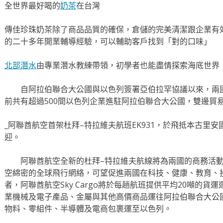
全世界最好喝的
奶茶
在台灣
傳佳珍珠奶茶除了商品品質的確保，倉儲的完美清潔跟企業有
的二十多年開業輔導經驗，可以輔助客戶找到「對的口味」
北部潛水
由專業潛水教練帶領，初學者也能盡情探索海底世界
自阿拉伯聯合大公國與以色列簽署亞伯拉罕協議以來，兩國
前共有超過500間以色列企業進駐阿拉伯聯合大公國，雙邊貿易
_阿聯酋航空首架杜拜–特拉維夫航班EK931，於飛抵本古里
迎。
阿聯酋航空全新的杜拜–特拉維夫航線將為兩國的商務活動
空綿密的全球飛行網絡，可望促進兩國在科技、健康、教育、
者，阿聯酋航空Sky Cargo將於每趟航班提供平均20噸的
業機械及電子產品、金屬與其他高價商品運往阿拉伯聯合大公
物料、零組件、半導體及電商包裹運至以色列。