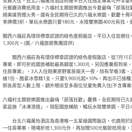
免費入住，台北六福萬怡酒店則推平日入住指定專案可升等豪華客
元餐廳消費抵用金。六福村主題遊樂園推出今夏最嗨「部落狂
絕美達努煙火秀，還有全民期待已久的六福水樂園，歡慶十周
享牌價3折，單玩水樂園只要180元，水陸雙樂園400元有找
關西六福莊為環保標章認證的綠色度假飯店，平日入住官網任
1,300元。(圖／六福旅遊集團提供)
關西六福莊為有環保標章認證的綠色度假飯店，從7月15
專案，即可折抵國旅補助最高額度1,300元，另因應暑假到來，
住房專案」，3人入住剛果原野客房兩天一夜，除有早餐3客、
槍1份、酷星冰雪糕1支，只要9,900元起+10%，再出示已
照各房型人數上限，額外贈送至多兩位兒童免費入住(不含專案
六福村主題遊樂園推出最嗨「部落狂歡」慶典，全民期待已久
星設施「冰凍滑道」。搭配國旅補助，暢玩水陸雙樂園，平日40
台北六福萬怡酒店為南港唯一五星級國際飯店，也適用於國
一住房專案，現場折抵1,300元外，再加贈500元餐飲抵用金，