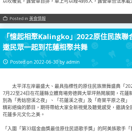
以吹暖氣，露營車自排，車上可以睡4到6人，露營車合法承載
Posted in
美食情報
work_outline
「憶起相聚Kalingko」2022原住民族
邀民眾一起到花蓮相聚共舞
Posted on
2022-06-30
by
admin
access_time
太平洋左岸最盛大、最具指標性的原住民族樂舞盛典「202
7月22至24日在花蓮縣立體育場旁德興大草坪熱鬧展開，花蓮縣
別為「秀姑巒溪之夜」、「花蓮溪之夜」及「奇萊平原之夜」
精彩絕倫的節目，期待帶給大家全新視覺及聽覺感受，邀請全
花蓮多元文化之美。
「入圍「第33屆金曲獎最佳原住民語歌手獎」的阿美族歌手「