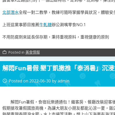
北部潛水
全程一對二教學，教練可隨時掌握學員狀況，體驗安
上班這黨事節目推薦
牛軋糖
辦公涮嘴零食NO.1
不用防腐劑來延長保存期，秉持重視原料，重視健康的原則
Posted in
美食情報
work_outline
解悶Fun暑假 墾丁凱撒推「泰消暑」沉
Posted on
2022-06-30
by
admin
access_time
解悶Fun暑假，食宿玩樂通通包！繼客房、餐廳改裝迎客
假期搶攻暑假國旅商機，為讓大朋友小朋友都能沁涼一夏，飯
熱鬧重現泰國潑水節、水上市場等活動，想上山下海更有海洋獨