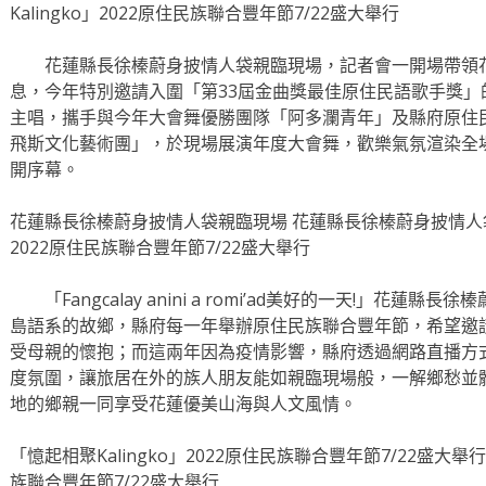
Kalingko」2022原住民族聯合豐年節7/22盛大舉行
花蓮縣長徐榛蔚身披情人袋親臨現場，記者會一開場帶領花
息，今年特別邀請入圍「第33屆金曲獎最佳原住民語歌手獎
主唱，攜手與今年大會舞優勝團隊「阿多瀾青年」及縣府原住
飛斯文化藝術團」，於現場展演年度大會舞，歡樂氣氛渲染全
開序幕。
花蓮縣長徐榛蔚身披情人袋親臨現場 花蓮縣長徐榛蔚身披情人袋親
2022原住民族聯合豐年節7/22盛大舉行
「Fangcalay anini a romi’ad美好的一天!」花蓮
島語系的故鄉，縣府每一年舉辦原住民族聯合豐年節，希望邀
受母親的懷抱；而這兩年因為疫情影響，縣府透過網路直播方
度氛圍，讓旅居在外的族人朋友能如親臨現場般，一解鄉愁並
地的鄉親一同享受花蓮優美山海與人文風情。
「憶起相聚Kalingko」2022原住民族聯合豐年節7/22盛大舉行 
族聯合豐年節7/22盛大舉行