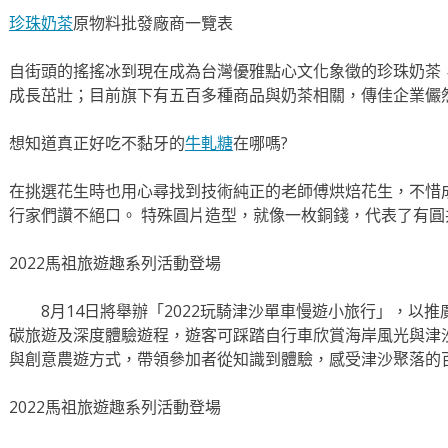
珍珠奶茶
原物料批發廠商一覽表
自街頭的搖搖冰到現在成為台灣優雅點心文化象徵的珍珠奶茶
成長茁壯；目前旗下有五百多種商品與奶茶相關，傳佳企業儼
想知道真正好吃不黏牙的
牛軋糖
在哪嗎?
在挑選花生時也用心尋找到技術純正的老師傅烘焙花生，不惜
行家們讚不絕口。 特殊圓片造型，就像一枚銅錢，代表了有
2022馬祖旅遊趣系列活動登場
8月14日將舉辦「2022玩騎津沙單車慢遊小旅行」，以推
碳旅遊及深度體驗遊程，遊客可踩踏自行車欣賞海岸風光與津
與創意農遊方式，帶領參加者從知識到體驗，感受津沙聚落的
2022馬祖旅遊趣系列活動登場