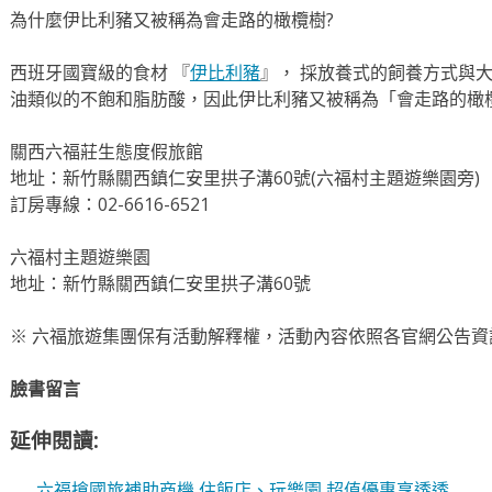
為什麼伊比利豬又被稱為會走路的橄欖樹?
西班牙國寶級的食材 『
伊比利豬
』， 採放養式的飼養方式與
油類似的不飽和脂肪酸，因此伊比利豬又被稱為「會走路的橄
關西六福莊生態度假旅館
地址：新竹縣關西鎮仁安里拱子溝60號(六福村主題遊樂園旁)
訂房專線：02-6616-6521
六福村主題遊樂園
地址：新竹縣關西鎮仁安里拱子溝60號
※ 六福旅遊集團保有活動解釋權，活動內容依照各官網公告資
臉書留言
延伸閱讀:
六福搶國旅補助商機 住飯店、玩樂園 超值優惠享透透