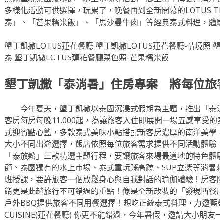
多樣化活動可供選擇，玩累了，晚餐再到全新開幕的LOTUS THAI
泰」、「芒果糯米飯」、「馬沙曼牛肉」等經典泰式料理，體
墾丁凱撒LOTUS蓮花餐廳 墾丁凱撒LOTUS蓮花餐廳-情境照 
泰 墾丁凱撒LOTUS蓮花餐廳菜色照-芒果糯米飯
墾丁凱撒「泰消暑」住房專案 將每位旅
今年夏天，墾丁凱撒以泰國沉浸式假期為主題，推出「泰消
客房每房每晚11,000起，為讓旅客入住即展開一場五感享受
式迎賓點心籃，多款泰式美味小點搭配新客房濃厚的南洋美學
大小不同出遊選擇，飯店依照每位旅客需求提供不同活動體驗
「泰放鬆」三款精選主題行程，要讓旅客來場最道地的特色體
節、泰國獨有的水上市場、泰式童玩踩高蹺、SUP立槳等消暑
班授課，要許旅客一個放鬆身心與自我對話的瑜伽體驗！房客
餚更是此趟旅行不可錯過的重點！像是全新改裝的「發現西餐
戶外BBQ提供旅客不同用餐選擇！想吃正統泰式料理，力邀藍帶主
CUISINE(蓮花餐廳) 你更不能錯過，今年暑假，邀請大小