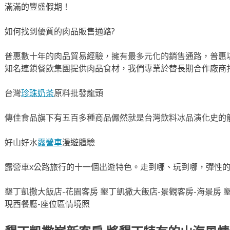
滿滿的豐盛假期！
如何找到優質的肉品販售通路?
普惠數十年的肉品貿易經驗，擁有最多元化的銷售通路，普惠
知名連鎖餐飲集團提供肉品食材，我們專業於替長期合作廠商
台灣
珍珠奶茶
原料批發龍頭
傳佳食品旗下有五百多種商品儼然就是台灣飲料冰品演化史的
好山好水
露營車
漫遊體驗
露營車x公路旅行的十一個出遊特色。走到哪、玩到哪，彈性
墾丁凱撒大飯店-花園客房 墾丁凱撒大飯店-景觀客房-海景房 
現西餐廳-座位區情境照