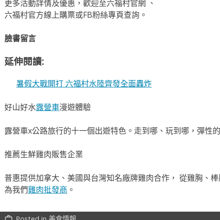
更多活動詳情及優惠，歡迎至六福村官網 、
六福村官方線上購票或FB粉絲專頁查詢。
臉書留言
延伸閱讀:
暑假大戰開打 六福村水陸齊發全面轟炸
好山好水
露營車
漫遊體驗
露營車x公路旅行的十一個出遊特色。走到哪、玩到哪，彈性
推薦生鮮雞肉販售企業
普惠提供加拿大、美國與台灣知名廠牌雞肉合作， 從雞胸、棒
為我們
雞肉批發商
。
Posted in
美食情報
work_outline