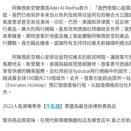
阿聯酋航空營運長Adel Al Redha表示：「我們很開心
起，我們已收到許多來自以色列及經常往返阿拉伯聯合大公國
高度需求甚至來自澳洲、印尼、巴西、美國和菲律賓。這反映
行產品，廣大的飛行網絡，能有效地透過杜拜連結全世界；我
商業機會，期待旅客於地面及機上皆能體驗阿聯酋航空的產品
行體驗。我也藉此機會，感謝所有支持特拉維夫航線順利推出
阿聯酋航空精心安排往返特拉維夫的航班時間，讓旅客可便
馬爾地夫、斯里蘭卡、泰國與越南等旅遊勝地。旅客更可透過阿聯酋
享受快速的轉乘服務，自杜拜前往flydubai飛行網絡中的城市；
絡涵蓋全球100國共210個城市。此外，旅客也能經由提供一
（Emirates Holiday）預訂旅遊套裝行程，以超值價格
市。
2022人氣涮嘴零食【
牛軋糖
】票選為最佳送禮熱賣商品
堅持高品質原味，在現代新興連鎖麵包店及速食店中,喜之坊依