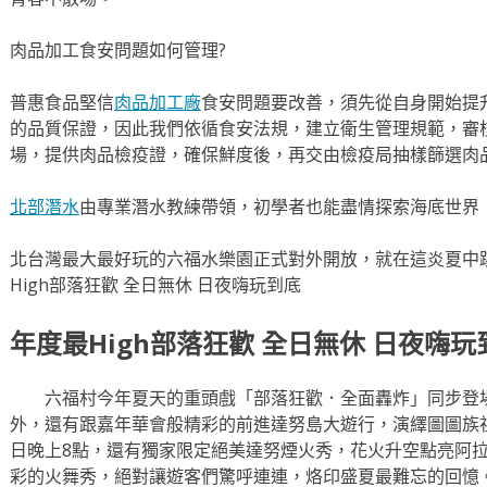
肉品加工食安問題如何管理?
普惠食品堅信
肉品加工廠
食安問題要改善，須先從自身開始提
的品質保證，因此我們依循食安法規，建立衛生管理規範，審
場，提供肉品檢疫證，確保鮮度後，再交由檢疫局抽樣篩選肉
北部潛水
由專業潛水教練帶領，初學者也能盡情探索海底世界
北台灣最大最好玩的六福水樂園正式對外開放，就在這炎夏中
High部落狂歡 全日無休 日夜嗨玩到底
年度最High部落狂歡 全日無休 日夜嗨玩
六福村今年夏天的重頭戲「部落狂歡．全面轟炸」同步登場
外，還有跟嘉年華會般精彩的前進達努島大遊行，演繹圖圖族
日晚上8點，還有獨家限定絕美達努煙火秀，花火升空點亮阿
彩的火舞秀，絕對讓遊客們驚呼連連，烙印盛夏最難忘的回憶