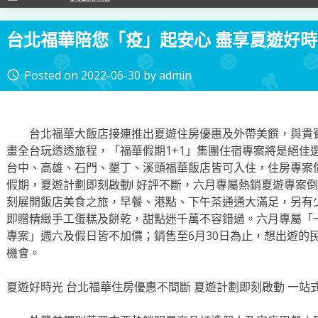
台北福華陪您「疫」起安心 盡享夏遊好時
Posted on
2022-06-30
by
admin
access_time
台北福華大飯店接連推出夏遊住房優惠及外帶美饌，與貴賓
畫全台玩透透旅程，「福華假期1+1」集團住宿專案將是絕佳
台中、高雄、石門、墾丁、溪頭福華飯店皆可入住，住房專案價格
假期，夏遊計劃即刻啟動! 好評不斷，六月專屬熱銷夏遊專案
刻展開飯店美食之旅，早餐、港點、下午茶通通大滿足，另有
即贈精緻手工蛋糕及餅乾，甜點迷千萬不容錯過。六月專屬「
專案」週六及假日皆不加價；銷售至6月30日為止，想出遊的
機會。
夏遊好時光 台北福華住房優惠不間斷 夏遊計劃即刻啟動 一站