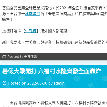
普惠食品因應全球產業網路化，於2021年全面升級自家網頁
源。全台第一
豬肉進口
商『普惠冷凍肉品』也在臉書與line
銷售！
送禮好選擇【
牛軋糖
】連外國人都驚豔
新自我要求，本著真心與專業，持續研發出創新與品質兼備的
Posted in
美食情報
work_outline
暑假大戰開打 六福村水陸齊發全面轟炸
Posted on
2022-06-30
by
admin
access_time
全台持續飆高溫，暑假大戰即將開打，六福村水陸齊發全面