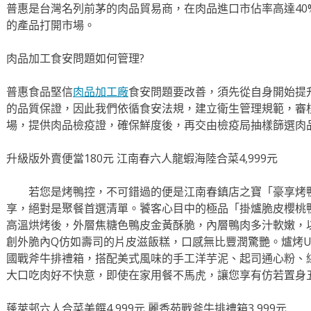
普惠是台灣名列前茅的肉品貿易商，在肉品進口市佔率高達40
的產品打開市場。
肉品加工食安問題如何管理?
普惠食品堅信
肉品加工廠
食安問題要改善，須先從自身開始提
的品質保證，因此我們依循食安法規，建立衛生管理規範，審
場，提供肉品檢疫證，確保鮮度後，再交由檢疫局抽樣篩選肉
升級版外賣便當180元 江南春六人龍蝦海陸合菜4,999元
若您是烤鴨控，不可錯過的便是江南春鎮店之寶「豪享烤鴨合菜
享，絕對是聚餐首選清單。饕客心目中的極品「掛爐脆皮櫻桃
高溫烘烤後，外層焦糖色鴨皮金黃酥脆，內層鴨肉多汁軟嫩，
創外脆內Q仿如壽司的片皮滋飯糕，口感無比豐潤驚艷。爐烤U.S.
國戰斧牛排禮箱，搭配美式風味的手工洋芋泥、起司通心粉、
大口吃肉好不快意，即使在家用餐不馬虎，讓您享有仿若置身
蓬萊邨六人合菜美饌4,999元 麗香苑戰斧牛排禮箱3,999元