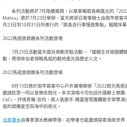
系列活動將於7月陸續展開，以單車暢遊島嶼風光的「2022馬祖好
Matsu」將於7月23日舉辦，當天將號召單車騎士由南竿遊
月23日到10月31日所進行的「跳島自行車慢遊集點」揭開序
2022馬祖旅遊趣系列活動登場
7月23日活動當天還另規劃亮點活動－「鐳戰生存遊戲體
動，帶領參加者領略馬祖的戰地風光與歷史人文。
2022馬祖旅遊趣系列活動登場
8月13日將於南竿遊客中心戶外廣場舉辦「2022微光馬祖
邀請民眾一同以音樂佐微光，本次演唱卡司包括外國爵士樂團-The W
CeCi.、抒情男聲-岳均、高人氣歌手-魏嘉瑩等團體歌手齊
祖的燦爛星空與海中的夜光。
北部潛水
由專業潛水教練帶領，初學者也能盡情探索海底世界