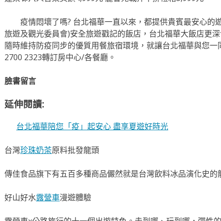
疫情悶壞了嗎? 台北福華一直以來，都提供貴賓最安心的遊旅
旅遊及觀光委員會)安全旅遊戳記的飯店，台北福華大飯店更
隨時維持防疫同步的優質用餐旅宿環境，就讓台北福華與您一同歡
2700 2323轉訂房中心/各餐廳。
臉書留言
延伸閱讀:
台北福華陪您「疫」起安心 盡享夏遊好時光
台灣
珍珠奶茶
原料批發龍頭
傳佳食品旗下有五百多種商品儼然就是台灣飲料冰品演化史的
好山好水
露營車
漫遊體驗
露營車x公路旅行的十一個出遊特色。走到哪、玩到哪，彈性