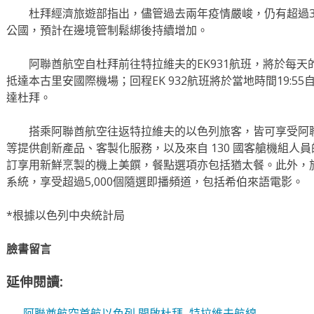
杜拜經濟旅遊部指出，儘管過去兩年疫情嚴峻，仍有超過3
公國，預計在邊境管制鬆綁後持續增加。
阿聯酋航空自杜拜前往特拉維夫的EK931航班，將於每天的15:
抵達本古里安國際機場；回程EK 932航班將於當地時間19:55
達杜拜。
搭乘阿聯酋航空往返特拉維夫的以色列旅客，皆可享受阿聯
等提供創新產品、客製化服務，以及來自 130 國客艙機組人
訂享用新鮮烹製的機上美饌，餐點選項亦包括猶太餐。此外，旅
系統，享受超過5,000個隨選即播頻道，包括希伯來語電影。
*根據以色列中央統計局
臉書留言
延伸閱讀:
阿聯酋航空首航以色列 開啟杜拜–特拉維夫航線