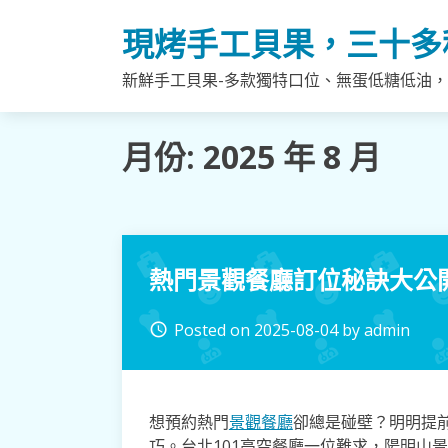
Skip
現烤手工貝果，三十多
to
content
新鮮手工貝果-多款獨特口位、無蛋低糖低油
月份:
2025 年 8 月
熱門景觀餐廳訂位秘訣大公
Posted on
2025-08-04
by
admin
access_time
想預約熱門
景觀餐廳
卻總是碰壁？明明提
巧。台北101高空餐廳一位難求，陽明山