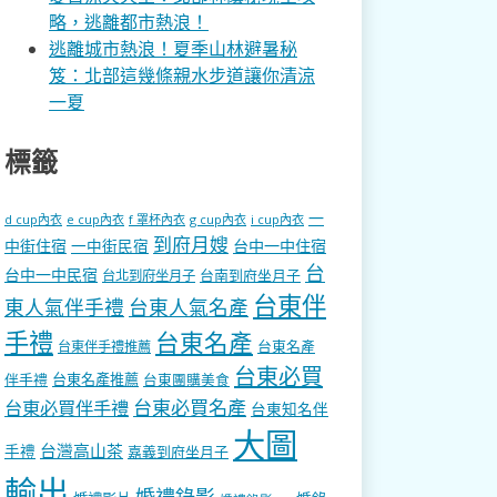
略，逃離都市熱浪！
逃離城市熱浪！夏季山林避暑秘
笈：北部這幾條親水步道讓你清涼
一夏
標籤
一
d cup內衣
e cup內衣
f 罩杯內衣
g cup內衣
i cup內衣
到府月嫂
中街住宿
一中街民宿
台中一中住宿
台
台中一中民宿
台南到府坐月子
台北到府坐月子
台東伴
東人氣伴手禮
台東人氣名產
手禮
台東名產
台東名產
台東伴手禮推薦
台東必買
伴手禮
台東名產推薦
台東團購美食
台東必買名產
台東必買伴手禮
台東知名伴
大圖
台灣高山茶
手禮
嘉義到府坐月子
輸出
婚禮錄影