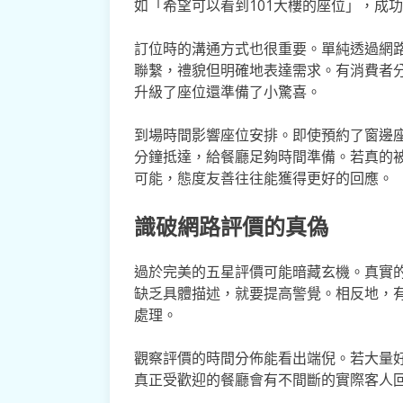
如「希望可以看到101大樓的座位」，成
訂位時的溝通方式也很重要。單純透過網
聯繫，禮貌但明確地表達需求。有消費者
升級了座位還準備了小驚喜。
到場時間影響座位安排。即使預約了窗邊座
分鐘抵達，給餐廳足夠時間準備。若真的
可能，態度友善往往能獲得更好的回應。
識破網路評價的真偽
過於完美的五星評價可能暗藏玄機。真實
缺乏具體描述，就要提高警覺。相反地，
處理。
觀察評價的時間分佈能看出端倪。若大量
真正受歡迎的餐廳會有不間斷的實際客人