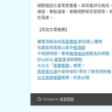
細節描述比星等更重要。與其看評分高低
速度、餐點溫度、景觀視野是否受阻等。
在落差。
【其他文章推薦】
嚴選頂級金絲
燕窩
禮盒
,歡迎線上購買
信義區微風南山星空
餐酒館
不再趕時間！專業
機場接送
服務為你把關
好山好水,
露營車
漫遊體驗
大台北「
景觀餐廳
」推薦！
膠原蛋白凍
什麼時候吃?帶你了解食用時機
台北高級餐廳
推薦・約會必選
Posted in
美食情報
work_outline