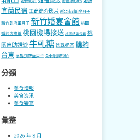
婚錄
婚禮影片
婚禮錄影mv
宜蘭民宿
工商簡介影片
新北市到府坐月子
新竹婚宴會館
新竹到府坐月子
桃園
桃園機場接送
桃
婚紗店推薦
桃園結婚包套
牛軋糖
購夠
園自助婚紗
珍珠奶茶
台東
高雄到府坐月子
魚來源膠原蛋白
分類
美食情報
美食资讯
美食饗宴
彙整
2026 年 8 月