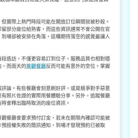
，但實際上熱門時段可能在開放訂位瞬間就被秒殺。
保留部分座位給熟客，而這些資訊通常不會公開在官
，到場卻被安排在角落，這種期待落空的感覺最讓人
時段造訪，不僅更容易訂到位子，服務品質也相對穩
約，而雨天的
景觀餐廳
反而可能有意外的空位。掌握
假評論。有些餐廳會刻意刷好評，或是競爭對手惡意
意有照片佐證的實際用餐體驗分享。另外，追蹤餐廳
有時會釋出臨時取消的座位資訊。
景觀餐廳會要求預付訂金，若未在期限內確認可能被
卡預授權失敗的簡訊通知，到場才發現預約已被取