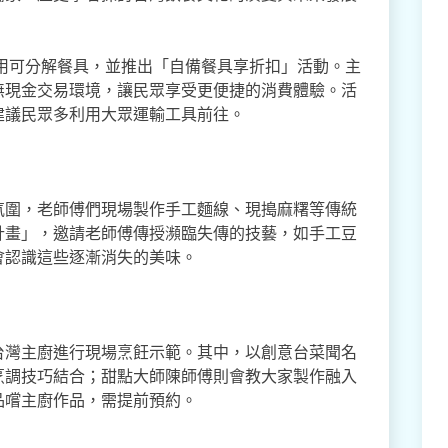
採用可分解餐具，並推出「自備餐具享折扣」活動。主
無現金交易環境，讓民眾享受更便捷的消費體驗。活
建議民眾多利用大眾運輸工具前往。
氛圍，老師傅們現場製作手工麵線、現搗麻糬等傳統
計畫」，邀請老師傅傳授瀕臨失傳的技藝，如手工豆
會認識這些逐漸消失的美味。
台灣主廚進行現場烹飪示範。其中，以創意台菜聞名
烹調技巧結合；甜點大師陳師傅則會教大家製作融入
品嚐主廚作品，需提前預約。