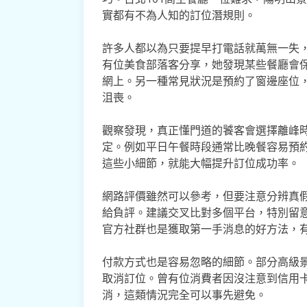
實都有不為人知的訂位潛規則。
許多人都以為只要提早打電話就萬無一失
有位美食部落客分享，她發現某些餐廳會
網上。另一種常見狀況是預約了窗邊座位
沮喪。
觀察發現，真正懂門道的饕客會選擇離峰
定。例如平日午餐時段通常比晚餐容易預
這些小細節，就能大幅提升訂位成功率。
網路評價雖然可以參考，但要注意分辨真
給負評。建議交叉比對多個平台，特別留
官方社群也是獲取第一手消息的好方法，
付款方式也是容易忽略的細節。部分高級
取消訂位。曾有位消費者因沒注意到信用
消，這類情況完全可以事先避免。