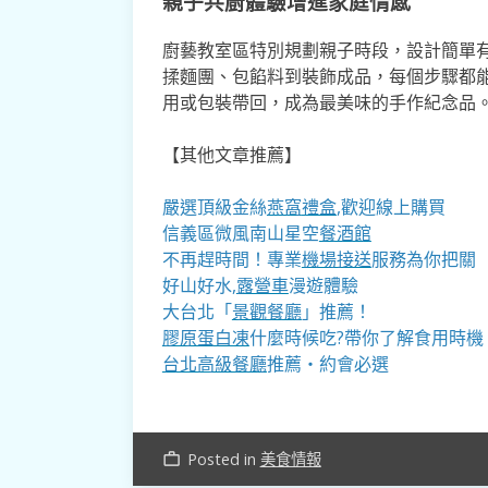
親子共廚體驗增進家庭情感
廚藝教室區特別規劃親子時段，設計簡單
揉麵團、包餡料到裝飾成品，每個步驟都
用或包裝帶回，成為最美味的手作紀念品
【其他文章推薦】
嚴選頂級金絲
燕窩
禮盒
,歡迎線上購買
信義區微風南山星空
餐酒館
不再趕時間！專業
機場接送
服務為你把關
好山好水,
露營車
漫遊體驗
大台北「
景觀餐廳
」推薦！
膠原蛋白凍
什麼時候吃?帶你了解食用時機
台北高級餐廳
推薦・約會必選
Posted in
美食情報
work_outline