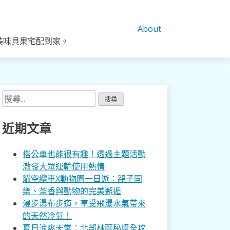
About
美味貝果宅配到家。
搜
尋
關
近期文章
鍵
字:
搭公車也能很有趣！透過主題活動
激發大眾運輸使用熱情
貓空纜車X動物園一日遊：親子同
樂、茶香與動物的完美邂逅
漫步瀑布步道，享受飛瀑水氣帶來
的天然冷氣！
夏日涼爽天堂：北部林蔭秘境全攻