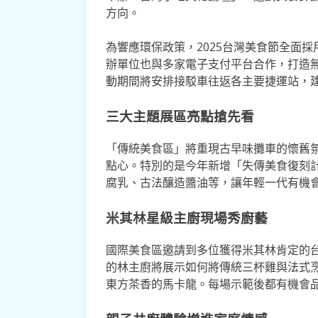
方向。
為響應環保政策，2025台灣美食節全面
辦單位也與多家電子支付平台合作，打造
動期間將安排接駁車往返各主要捷運站，
三大主題展區亮點搶先看
「傳統美食區」將重現古早味攤車的懷舊
點心。特別的是今年新增「失傳美食復刻
腐乳、古法釀造醬油等，讓年輕一代有機
米其林星級主廚現場秀廚藝
國際美食區邀請到多位獲得米其林肯定的
的林主廚將展示如何將傳統三杯雞與法式
東方茶香的馬卡龍。每場示範後都有機會