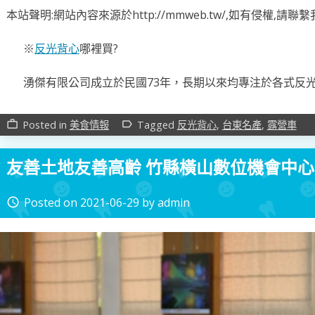
本站聲明:網站內容來源於http://mmweb.tw/,如有侵權,請
※
反光背心
哪裡買?
湧傑有限公司成立於民國73年，長期以來均專注於各式反
Posted in
美食情報
Tagged
反光背心
,
台東名產
,
露營車
work_outline
label_outline
友善土地友善高齡 竹縣橫山數位機會中心
Posted on
2021-06-29
by
admin
access_time