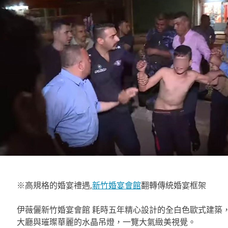
※高規格的婚宴禮遇,
新竹婚宴會館
翻轉傳統婚宴框架
伊薇儷新竹婚宴會館 耗時五年精心設計的全白色歐式建築
大廳與璀璨華麗的水晶吊燈，一覽大氣緻美視覺。