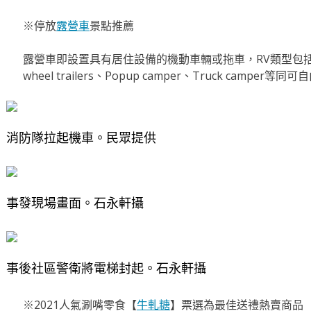
※停放
露營車
景點推薦
露營車即設置具有居住設備的機動車輛或拖車，RV類型包括Mot
wheel trailers、Popup camper、Truck camper
消防隊拉起機車。民眾提供
事發現場畫面。石永軒攝
事後社區警衛將電梯封起。石永軒攝
※2021人氣涮嘴零食【
牛軋糖
】票選為最佳送禮熱賣商品