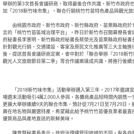
舉辦的第3次首長會議研商，取得最後合作共識，新竹市政府
加「2018新竹味市集」，聯合行銷桃竹竹苗特色產品與觀光旅
由桃園市政府、新竹市政府、新竹縣政府、苗栗縣政府於10
言的「桃竹竹苗區域治理平台」，昨日於新竹市召開幕僚長會
府秘書長李憲明、新竹縣政府秘書長蔡榮光及苗栗縣政府秘書
針對觀光行銷、交通建設、客家及原民文化推廣等三大主軸進
後，提送首長會議研商定案，會中對於「聯合舉辦『2018新
觀光人文旅遊節目第二季」等合作議案達成共識，將進行後續
「2018新竹味市集」活動舉辦邁入第三年，2017年邀請
場週末活動吸引4萬2,000人參與，各攤商產品短時間內銷售
更擴大舉辦連續9天的聯合市集，預計從7月21日至7月29日
廣在地名物與嚴選特產，希望藉此給予桃竹竹苗優良業者最直
優質商品與產地直送的新鮮美味。
陳章賢秘書長表示，政府治理儘管因地域的不同，有各自的