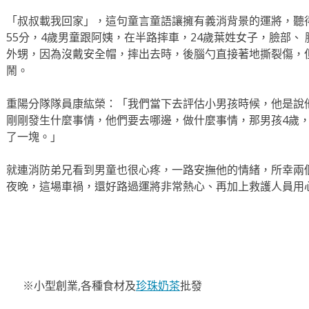
「叔叔載我回家」，這句童言童語讓擁有義消背景的運將，聽
55分，4歲男童跟阿姨，在半路摔車，24歲葉姓女子，臉部、
外甥，因為沒戴安全帽，摔出去時，後腦勺直接著地撕裂傷，
鬧。
重陽分隊隊員康紘榮：「我們當下去評估小男孩時候，他是說他
剛剛發生什麼事情，他們要去哪邊，做什麼事情，那男孩4歲，
了一塊。」
就連消防弟兄看到男童也很心疼，一路安撫他的情緒，所幸兩
夜晚，這場車禍，還好路過運將非常熱心、再加上救護人員用
※小型創業,各種食材及
珍珠奶茶
批發