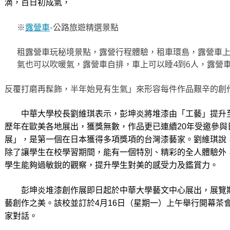
滴，百日初成氣，
※
露營車
-公路旅遊精選景點
租露營車玩秘境景點，露營行程體驗，租車環島，露營車
氣也可以吹暖氣，露營車自排，車上可以睡4到6人，露營
反覆打磨再髹飾，半年始見有生氣」來形容每件作品艱辛的創
中華大學校長劉維琪表示，彭坤炎將堆漆由「工藝」提升至
歷年在歐美各地展出，獲獎無數，作品更已連續20年受邀參與
展」，是第一個在日本獲得多項獎項的台灣漆藝家。
劉維琪說
除了讓學生在校學習期間，能有一個特別、精彩的全人體驗外
學生能夠過敏銳的觀察，提升學生對美的感受力及鑑賞力。
彭坤炎堆漆創作展即日起於中華大學藝文中心展出，展覽期
藝創作之美。該校並訂於4月16日（星期一）上午舉行開幕茶
家對話。