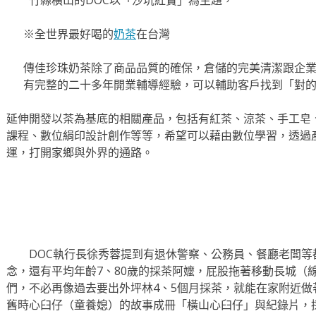
竹縣橫山的DOC以「沙坑紅寶」為主題，
※全世界最好喝的
奶茶
在台灣
傳佳珍珠奶茶除了商品品質的確保，倉儲的完美清潔跟企
有完整的二十多年開業輔導經驗，可以輔助客戶找到「對
延伸開發以茶為基底的相關產品，包括有紅茶、涼茶、手工皂
課程、數位絹印設計創作等等，希望可以藉由數位學習，透過
運，打開家鄉與外界的通路。
DOC執行長徐秀蓉提到有退休警察、公務員、餐廳老闆等
念，還有平均年齡7、80歲的採茶阿嬤，屁股拖著移動長城（
們，不必再像過去要出外坪林4、5個月採茶，就能在家附近
舊時心臼仔（童養媳）的故事成冊「橫山心臼仔」與紀錄片，採