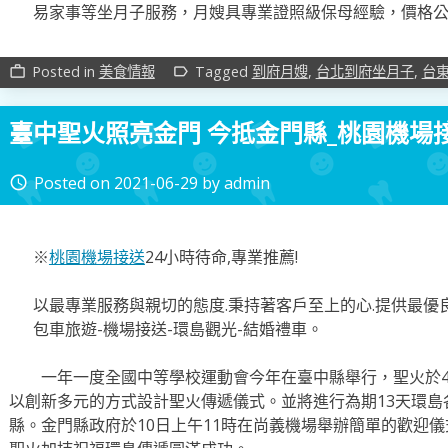
易家事等坐月子服務，月嫂具專業證照級保母經驗，價格
Posted in
美食情報
Tagged
到府月嫂
,
台北到府坐月子
,
台
work_outline
label_outline
臺中聖火照亮金門 今抵金門縣_桃園機場
Posted on
2021-06-29
by
admin
access_time
※
桃園機場接送
24小時待命,專業推薦!
以最專業服務與親切的態度.秉持著客戶至上的心.提供最優良
包車旅遊-機場接送-環島觀光-結婚禮車。
一年一度全國中等學校運動會今年在臺中縣舉行，聖火於4
以創新多元的方式設計聖火傳遞儀式。並將進行為期13天環島
縣。金門縣政府於10日上午11時在尚義機場舉辦簡單的歡迎