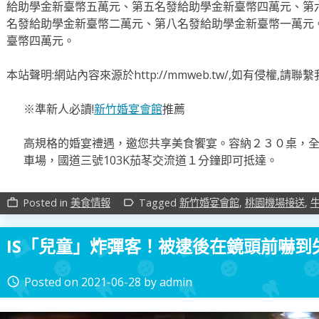
給助學金新臺幣五萬元、第五名發給助學金新臺幣四萬元、第
名發給助學金新臺幣二萬元、第八名發給助學金新臺幣一萬元
臺幣四萬元。
本站聲明:網站內容來源於http://mmweb.tw/,如有侵權,請
※準新人必讀!
新竹婚宴會館
推薦
高規格的婚宴禮遇，邀您共享美食饗宴。容納２３０桌，
車場，國道三號103K茄苳交流道１分鐘即可抵達。
Posted in
美食情報
Tagged
新竹婚宴會館
,
桃園機場接送
,
work_outline
label_outline
IS「兒童」炸彈客！被逮後在鏡頭前嚇到
Posted on
2021-06-28
by
admin
access_time