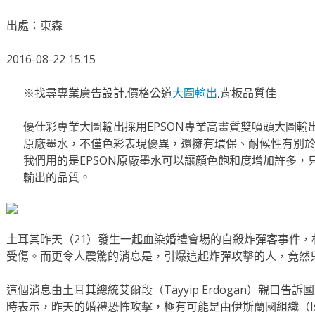
出處：東森
2016-08-22 15:15
※找尋專業廣告設計,價格公道
大圖輸出
,背板品質佳
優仕彩專業大圖輸出採用EPSON專業高畫質雙噴頭大圖輸
原廠墨水，不僅色彩表現優異，還擁有環保、耐候性有別
我們用的是EPSON原廠墨水可以讓顏色飽和度增加許多，
輸出的品質。
土耳其昨天（21）發生一起血染婚禮會場的自殺炸彈客事件，根
受傷。而更令人震驚的消息是，引爆這起炸彈攻擊的人，竟然只是
這個消息由土耳其總統艾爾段（Tayyip Erdogan）親口告
時表示，昨天的婚禮恐怖攻擊，極有可能是由伊斯蘭國組織（Islam