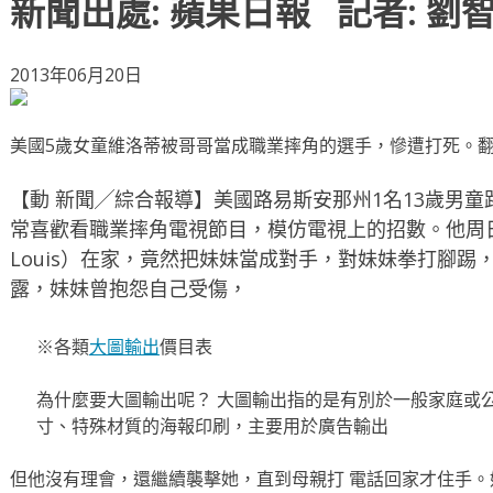
新聞出處: 蘋果日報 記者: 劉
2013年06月20日
美國5歲女童維洛蒂被哥哥當成職業摔角的選手，慘遭打死。
【動 新聞╱綜合報導】美國路易斯安那州1名13歲男童路易斯（
常喜歡看職業摔角電視節目，模仿電視上的招數。他周日與
Louis）在家，竟然把妹妹當成對手，對妹妹拳打腳
露，妹妹曾抱怨自己受傷，
※各類
大圖輸出
價目表
為什麼要大圖輸出呢？ 大圖輸出指的是有別於一般家庭或
寸、特殊材質的海報印刷，主要用於廣告輸出
但他沒有理會，還繼續襲擊她，直到母親打 電話回家才住手