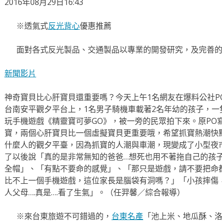
2016年08月29日16:43
※透氣式
反光背心
優惠推薦
面對各式反光製品、交通製品以專業的開發研究，及完善
新聞影片
神奇寶貝比心肝寶貝還重要嗎？今天上午1名網友在爆料公社P
台南安平觀夕平台上，1名男子騎機車載著2名年幼的孩子，
玩手機遊戲《精靈寶可夢GO》，被一旁的民眾拍下來。原PO
寶，兩個心肝寶貝比一個虛擬寶貝更重要哦，希望抓寶熱潮快
什麼人的觀夕平臺，因為抓寶的人潮與車潮，現變成了小型夜
了以後說「真的是非常無知的爸爸…想死也用不著拖自己的孩
全帽」、「有點不要命的感覺」、「那只是遊戲，請不要把命
比不上一個手機遊戲，這位家長是腦袋有洞嗎？」「小孩摔傷
人父母….真是….看了生氣」。（任羿馨／綜合報導）
※來台東旅遊不可錯過的，
台東名產
「池上米、地瓜酥、