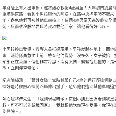
半路碰上有人出車禍，運將熱心救援4歲男童！大年初四凌晨
重疏洪東路，看到小男孩與他的阿姨，在路中央摔車爬不起來
忙，避免他們再被其他車輛撞上。這個4歲男童因為沒戴安全
鬧，反而很冷靜地要運將叔叔載他回家，讓他看得好心疼。
小男孩摔車受傷，救護人員抵達現場。男孩就趴在地上，而他
來。消防隊員急忙上前，檢查他們傷勢，沒多久，女子被抬上
頭部正在流血，但他非常冷靜，沒有哭鬧，緊緊抱起他的，是
禍，立刻停車幫忙。
記者陳韻涵：「葉姓女騎士當時載著自己4歲外甥行徑這個路
還好這時候熱心運將路過伸出援手，避免他們遭到其他車輛追
熱心運將傅先生：「我到現場時候，這個小朋友因為看到我是
叔，可不可以先載我回家』，我就跟他說你現在受傷，你現在
到醫院。」