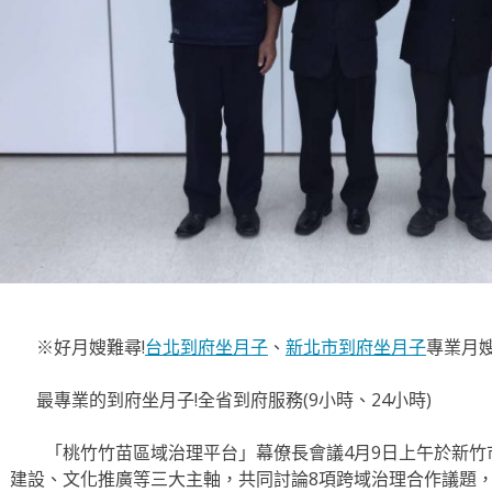
※好月嫂難尋!
台北到府坐月子
、
新北市到府坐月子
專業月
最專業的到府坐月子!全省到府服務(9小時、24小時)
「桃竹竹苗區域治理平台」幕僚長會議4月9日上午於新竹
建設、文化推廣等三大主軸，共同討論8項跨域治理合作議題，