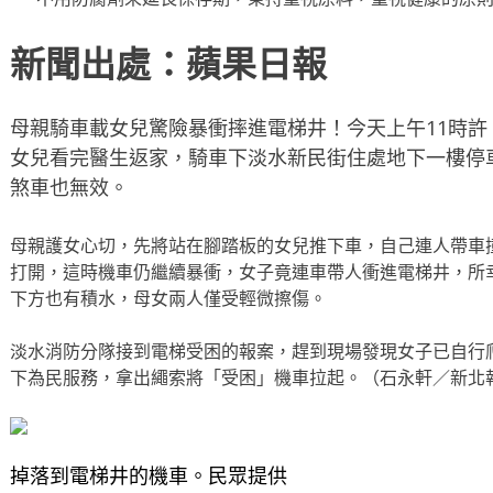
新聞出處：蘋果日報
母親騎車載女兒驚險暴衝摔進電梯井！今天上午11時
女兒看完醫生返家，騎車下淡水新民街住處地下一樓停
煞車也無效。
母親護女心切，先將站在腳踏板的女兒推下車，自己連人帶車
打開，這時機車仍繼續暴衝，女子竟連車帶人衝進電梯井，所幸
下方也有積水，母女兩人僅受輕微擦傷。
淡水消防分隊接到電梯受困的報案，趕到現場發現女子已自行
下為民服務，拿出繩索將「受困」機車拉起。（石永軒／新北
掉落到電梯井的機車。民眾提供