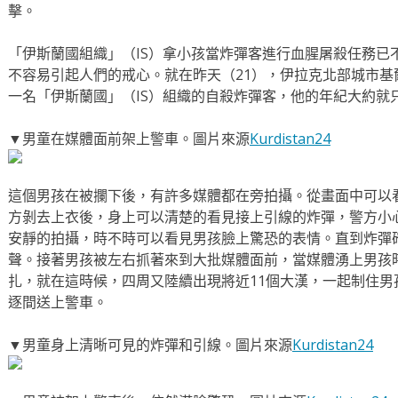
擊。
「伊斯蘭國組織」（IS）拿小孩當炸彈客進行血腥屠殺任務已
不容易引起人們的戒心。就在昨天（21），伊拉克北部城市基爾
一名「伊斯蘭國」（IS）組織的自殺炸彈客，他的年紀大約就只
▼男童在媒體面前架上警車。圖片來源
Kurdistan24
這個男孩在被攔下後，有許多媒體都在旁拍攝。從畫面中可以
方剝去上衣後，身上可以清楚的看見接上引線的炸彈，警方小
安靜的拍攝，時不時可以看見男孩臉上驚恐的表情。直到炸彈
聲。接著男孩被左右抓著來到大批媒體面前，當媒體湧上男孩
扎，就在這時候，四周又陸續出現將近11個大漢，一起制住
逐間送上警車。
▼男童身上清晰可見的炸彈和引線。圖片來源
Kurdistan24