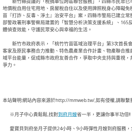
新竹縣提議的「稅捐單位跨區聯合服務」，四縣市民眾已可
地價稅自用住宅用地、房屋稅自住以及使用牌照稅身心障礙免
苗『打詐、反毒、淨土』治安平台」案，四縣市警局已建立常
部警政署刑事警察局建置的「智慧分析決策支援系統」、165
體偵查效能，守護民眾安心與幸福的生活。
新竹市政府表示，「桃竹竹苗區域治理平台」第3次首長會議
客家及原民事務合力推動、特色農產業合作計畫、物產聯合推
域平台能量，促成縣市政府友善合作，爭取中央支持與重視，
爭力。
本站聲明:網站內容來源於http://mmweb.tw/,如有侵權,請
※月子中心貴鬆鬆,找對
到府月嫂
省一半，更讓你事半功倍!!
愛寶貝到府坐月子提供24小時、9小時彈性月嫂到府服務