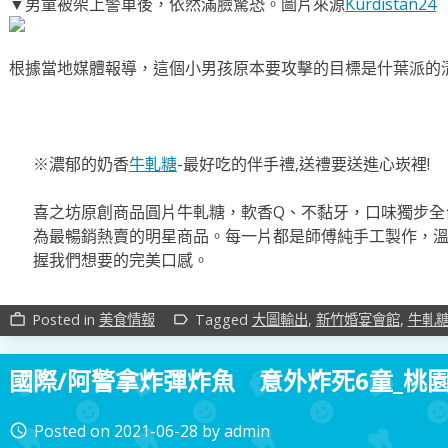
▼男童被架上警車後，依然滿臉驚恐。圖片來源
Kurdistan24
根據當地媒體報導，這個小男孩原本要攻擊的目標是什葉派的
※濃郁的奶香
牛軋糖
-最好吃的伴手禮,送禮要送進心崁裡!
喜之坊原創商品圓片牛軋糖，軟香Q、不黏牙，口味獨步全
為最暢銷熱賣的明星商品。每一片都是師傅純手工製作，
握我們想要的完美口感。
Posted in
美食情報
Tagged
大圖輸出
,
新竹婚宴會館
,
牛軋
work_outline
label_outline
國際/阿警拿炸彈炸魚 意外炸死6童_桃
Posted on
2021-06-28
by
admin
access_time