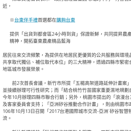
近，
※
台東伴手禮
首選都在
購夠台東
提供「出貨到都會區24小時到貨」保證新鮮，共同提昇農
精神，開拓臺東農產精品藍海
居民往來交流頻繁，為提供在地居民更優質的公共服務與環境
共享取代獨佔、補位取代本位」的三大精神，透過四縣市緊密
地區城市發展榮景。
前2次首長會議，新竹市所提「五楊高架道路延伸計畫案」
並接續辦理可行性研究；而「結合桃竹竹苗國家重要濕地規劃
今年10月辦理四縣市聯合行銷；另外，桃園市提出的「浪漫
及客家委員會支持；「亞洲矽谷推動合作計畫」，則由桃園市
106年10月13日召開「2017台港國際城市交流-亞洲˙矽谷
流。