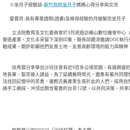
※坐月子經驗談-
新竹到府坐月子
媽媽心得分享與交流
愛寶貝-具有專業證照(證書)及褓母經驗的月嫂幫您坐月子
立法院教育及文化委員會於3月底造訪橫山數位機會中心（
營造產業、文化丰采留下深刻印象，縣長邱鏡淳邀請DOC執
驗成果，期許彰顯他們友善土地、友善高齡環境的毅力與精神
徐秀蓉分享舉出沙坑往昔有近9百多公頃茶園，有過興盛的
地長輩、製茶達人請益，為了延續舊時榮光，邀集有著共同理
法找回記憶中的茶香，復甦古舊產業生長於此的人們，採用自
過手工摘採、沖沏出飽含蜜香的台茶12號，以共同決策、共享