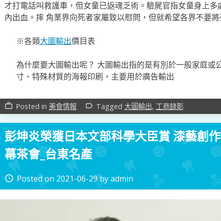
才打電話叫救護車，但女童已返魂乏術。驗屍官指女童身上多
內出血。摔 角業界向死者家屬致以慰問，但就希望各界不要將
※各類
大圖輸出
價目表
為什麼要大圖輸出呢？ 大圖輸出指的是有別於一般家庭或
寸、特殊材質的海報印刷，主要用於廣告輸出
Posted in
美食情報
Tagged
大圖輸出
,
工商錄影
work_outline
label_outline
彭坤炎榮獲日本文部科學大臣賞 漆藝創作
幕茶會_台東名產
Posted on
2021-06-29
by
admin
access_time