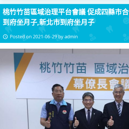
桃竹竹苗區域治理平台會議 促成四縣市合
到府坐月子,新北市到府坐月子
Posted on
2021-06-29
by
admin
access_time