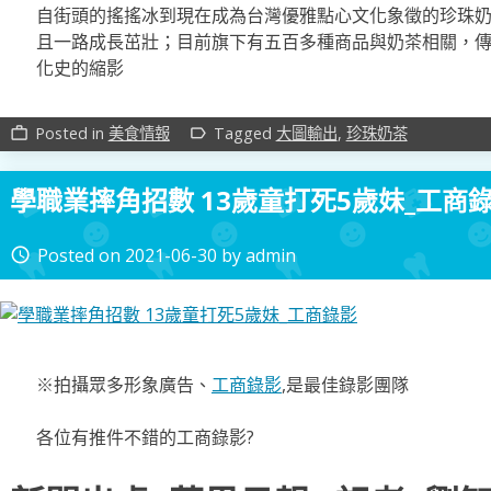
自街頭的搖搖冰到現在成為台灣優雅點心文化象徵的珍珠
且一路成長茁壯；目前旗下有五百多種商品與奶茶相關，
化史的縮影
Posted in
美食情報
Tagged
大圖輸出
,
珍珠奶茶
work_outline
label_outline
學職業摔角招數 13歲童打死5歲妹_工商
Posted on
2021-06-30
by
admin
access_time
※拍攝眾多形象廣告、
工商錄影
,是最佳錄影團隊
各位有推件不錯的工商錄影?