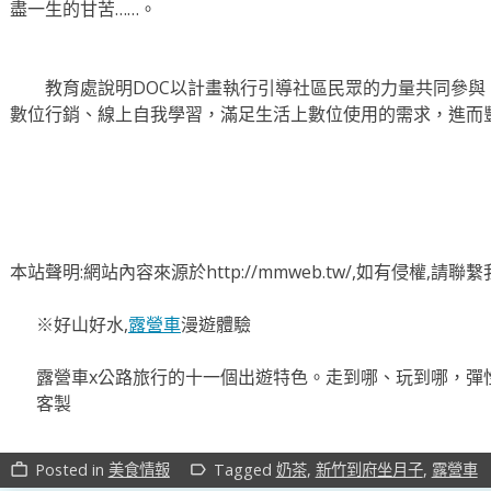
盡一生的甘苦……。
教育處說明DOC以計畫執行引導社區民眾的力量共同參與
數位行銷、線上自我學習，滿足生活上數位使用的需求，進而
本站聲明:網站內容來源於http://mmweb.tw/,如有侵權,請
※好山好水,
露營車
漫遊體驗
露營車x公路旅行的十一個出遊特色。走到哪、玩到哪，彈
客製
Posted in
美食情報
Tagged
奶茶
,
新竹到府坐月子
,
露營車
work_outline
label_outline