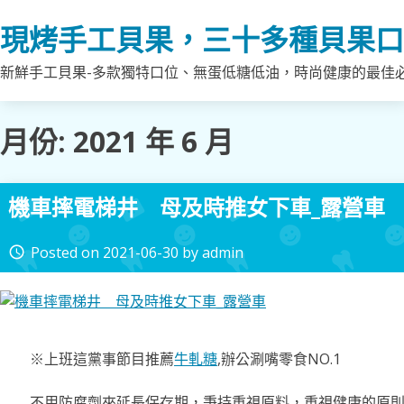
Skip
現烤手工貝果，三十多種貝果口
to
content
新鮮手工貝果-多款獨特口位、無蛋低糖低油，時尚健康的最佳
月份:
2021 年 6 月
機車摔電梯井 母及時推女下車_露營車
Posted on
2021-06-30
by
admin
access_time
※上班這黨事節目推薦
牛軋糖
,辦公涮嘴零食NO.1
不用防腐劑來延長保存期，秉持重視原料，重視健康的原