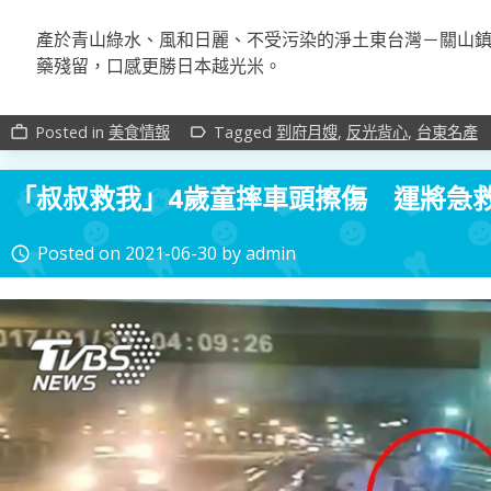
產於青山綠水、風和日麗、不受污染的淨土東台灣－關山
藥殘留，口感更勝日本越光米。
Posted in
美食情報
Tagged
到府月嫂
,
反光背心
,
台東名產
work_outline
label_outline
「叔叔救我」4歲童摔車頭擦傷 運將急救
Posted on
2021-06-30
by
admin
access_time