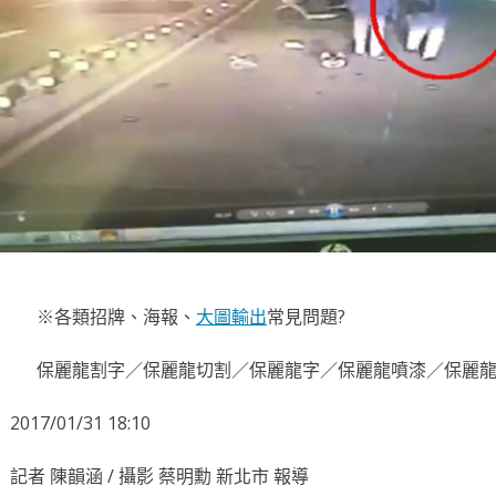
※各類招牌、海報、
大圖輸出
常見問題?
保麗龍割字／保麗龍切割／保麗龍字／保麗龍噴漆／保麗龍
2017/01/31 18:10
記者 陳韻涵 / 攝影 蔡明勳 新北市 報導