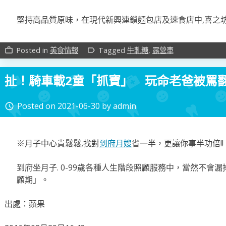
堅持高品質原味，在現代新興連鎖麵包店及速食店中,喜之
Posted in
美食情報
Tagged
牛軋糖
,
露營車
work_outline
label_outline
扯！騎車載2童「抓寶」 玩命老爸被罵翻
Posted on
2021-06-30
by
admin
access_time
※月子中心貴鬆鬆,找對
到府月嫂
省一半，更讓你事半功倍!
到府坐月子. 0-99歲各種人生階段照顧服務中，當然不會
顧期」。
出處：蘋果