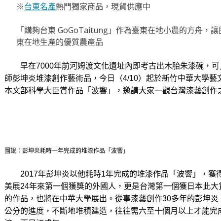
※
台東名產
熱門獨家商品，現貨供應中
「購夠台東 GoGoTaitung」作為臺東在地小農的方舟
東在地生產的優質農產品
早在7000年前河姆渡文化遺址內即考古出木胎朱漆碗，可
師彭坤炎堆漆創作藝術品，今日（4/10）起於新竹中華大學
本文部科學大臣賞作品「波響」，邀請大家一觀台灣漆藝創作
圖說：彭坤炎耗時一年完成的堆漆作品「波響」
2017年彭坤炎以他耗時1年完成的堆漆作品「波響」，獲
美展24年來第一個獲獎的外國人，更是台灣第一個獲日本此
的作品，也將在中華大學展出。
從事漆藝創作30多年的彭坤
公分的進度，不斷地堆積建造，往往需六至十個月以上才能完