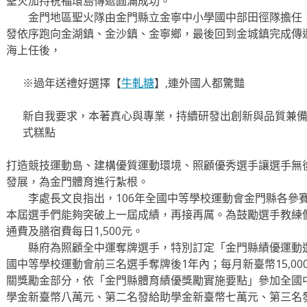
聖火加持祝福環島傳遞圓滿成功。
金門地區聖火隊由金門縣立金寧中小學國中部田徑隊擔任，
發依序跑向金湖鎮、金沙鎮、金寧鄉，最後回到金城鎮完成傳
海上任後，
※過年送禮好選擇【
牛軋糖
】,連外國人都驚豔
新自我要求，本著真心與專業，持續研發出創新與品質兼
式糕點
打造競技運動島、建構優質運動環境、照顧優秀選手讓選手無
發展，為金門體育進行紮根。
李處長文良指出，106年全國中等學校運動會金門縣各參賽
本屆選手們能夠突破上一屆成績，再接再厲。為鼓勵選手教練
通費及膳宿費每日1,500元。
縣府為照顧全中運奪牌選手，特別訂定「金門縣績優運動選
國中等學校運動會前三名選手奪牌後1年內；每月新臺幣15,00
關獎勵金部分，依「金門縣體育績優獎勵實施要點」參加全國
學金新臺幣八萬元、第二名發給助學金新臺幣七萬元、第三名