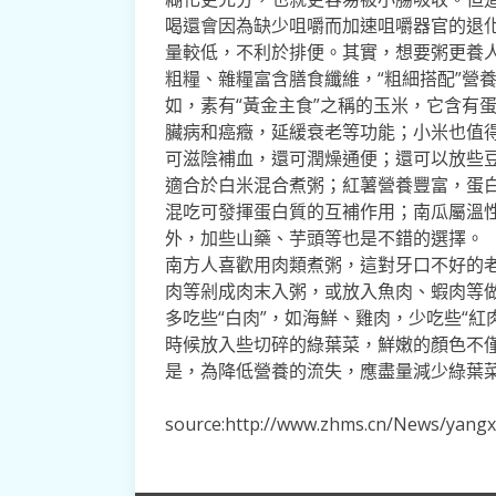
喝還會因為缺少咀嚼而加速咀嚼器官的退
量較低，不利於排便。其實，想要粥更養
粗糧、雜糧富含膳食纖維，“粗細搭配”營
如，素有“黃金主食”之稱的玉米，它含有
臟病和癌癥，延緩衰老等功能；小米也值
可滋陰補血，還可潤燥通便；還可以放些
適合於白米混合煮粥；紅薯營養豐富，蛋
混吃可發揮蛋白質的互補作用；南瓜屬溫
外，加些山藥、芋頭等也是不錯的選擇。
南方人喜歡用肉類煮粥，這對牙口不好的
肉等剁成肉末入粥，或放入魚肉、蝦肉等
多吃些“白肉”，如海鮮、雞肉，少吃些“
時候放入些切碎的綠葉菜，鮮嫩的顏色不
是，為降低營養的流失，應盡量減少綠葉
source:http://www.zhms.cn/News/yang