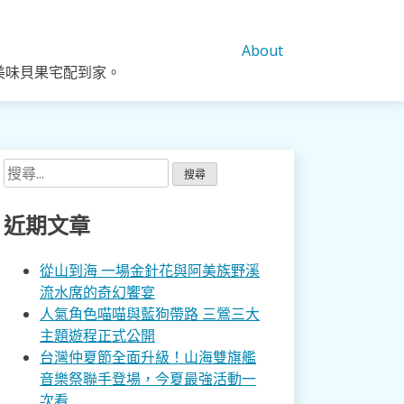
About
美味貝果宅配到家。
搜
尋
關
近期文章
鍵
字:
從山到海 一場金針花與阿美族野溪
流水席的奇幻饗宴
人氣角色喵喵與藍狗帶路 三鶯三大
主題遊程正式公開
台灣仲夏節全面升級！山海雙旗艦
音樂祭聯手登場，今夏最強活動一
次看