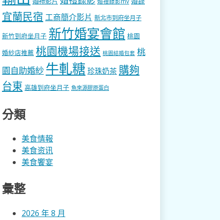
婚錄
婚禮影片
婚禮錄影mv
宜蘭民宿
工商簡介影片
新北市到府坐月子
新竹婚宴會館
新竹到府坐月子
桃園
桃園機場接送
桃
婚紗店推薦
桃園結婚包套
牛軋糖
購夠
園自助婚紗
珍珠奶茶
台東
高雄到府坐月子
魚來源膠原蛋白
分類
美食情報
美食资讯
美食饗宴
彙整
2026 年 8 月