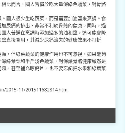
。相比而言，國人習慣於吃大量深綠色蔬菜，對骨骼
樣。國人很少生吃蔬菜，而是需要加油鹽來烹調。食
增加尿鈣的排出，非常不利於骨骼的健康。同時，過
到國人普遍在烹調時添加過多的油和鹽，這可能會降
油鹽直接食用，其減少尿鈣流失的健康效果不打折
明顯，但綠葉蔬菜的健康作用也不可忽視。如果能夠
斤深綠葉菜和半斤淺色蔬菜，對保護骨骼健康顯然是
奶類，甚至補充瞭鈣片，也不要忘記把水果和綠葉菜
xin/2015-11/201511682814.htm