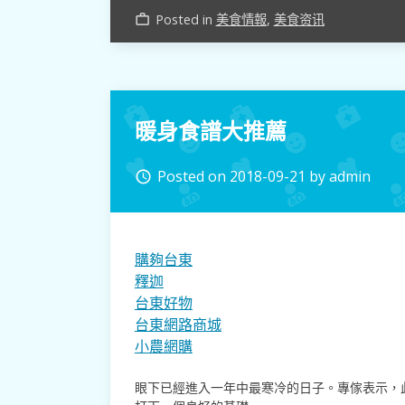
Posted in
美食情報
,
美食资讯
work_outline
暖身食譜大推薦
Posted on
2018-09-21
by
admin
access_time
購夠台東
釋迦
台東好物
台東網路商城
小農網購
眼下已經進入一年中最寒冷的日子。專傢表示，