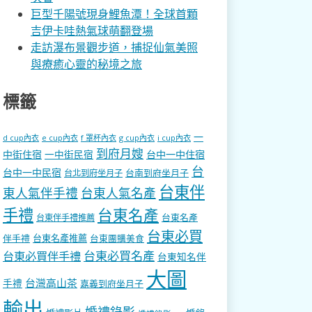
巨型千陽號現身鯉魚潭！全球首顆
吉伊卡哇熱氣球萌翻登場
走訪瀑布景觀步道，捕捉仙氣美照
與療癒心靈的秘境之旅
標籤
一
d cup內衣
e cup內衣
f 罩杯內衣
g cup內衣
i cup內衣
到府月嫂
中街住宿
一中街民宿
台中一中住宿
台
台中一中民宿
台南到府坐月子
台北到府坐月子
台東伴
東人氣伴手禮
台東人氣名產
手禮
台東名產
台東名產
台東伴手禮推薦
台東必買
伴手禮
台東名產推薦
台東團購美食
台東必買名產
台東必買伴手禮
台東知名伴
大圖
台灣高山茶
手禮
嘉義到府坐月子
輸出
婚禮錄影