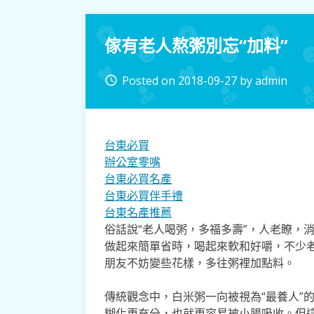
傢有老人熬粥別忘“加料”
Posted on
2018-09-27
by
admin
access_time
台東必買
辦公室零嘴
台東必買名產
台東必買伴手禮
台東名產推薦
俗話說“老人喝粥，多福多壽”，人老瞭，
做起來簡單省時，喝起來軟和好嚼，不少
朋友不妨變些花樣，多往粥裡加點料。
傳統觀念中，白米粥一向被視為“最養人”
糊化更充分，也就更容易被小腸吸收。但這