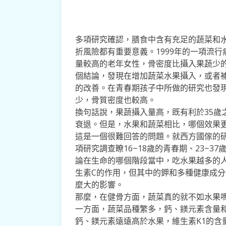
多項研究確認，膳食中含有充足的蔬菜和
折風險都有重要意義。1999年的一項流
量較高的老年女性，骨密度比攝入果蔬少的
個結論，發現在增加蔬菜水果攝入，或者
的改善。在青春期孩子中所做的研究也發
少，骨質密度也較高。
換句話說，果蔬攝入量高，既有利於35歲
衰退。但是，水果和蔬菜相比，哪個效果
這是一個很難回答的問題。就西方國傢的
項研究調查瞭16~18歲的青春期、23~3
論在生命的哪個階段當中，吃水果越多的
生素C的作用，但其中的鉀和多種健康成
麼大的影響。
那麼，在健骨方面，蔬菜真的就不如水果
一方面，蔬菜品種繁多，鈣、鎂元素含量和
鈣、鎂元素遠遠高於水果，維生素K1的含