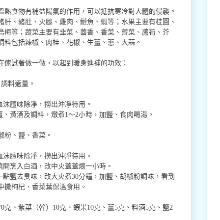
溫熱食物有補益陽氣的作用，可以抵抗寒冷對人體的侵襲。
豬肝、豬肚、火腿、雞肉、鰱魚、蝦等；水果主要有桂圓、
烏梅等；蔬菜主要有韭菜、茴香、香菜、薺菜、蘆筍、芥
調料包括辣椒、肉桂、花椒、生薑、蔥、大蒜。
在傢試著做一做，以起到暖身進補的功效：
、調料適量。
血沫膻味除凈，撈出沖凈待用。
薑、黃酒及調料，燉煮1～2小時，加鹽、食肉喝湯。
椒粉、鹽、香菜。
血沫膻味除凈，撈出沖凈待用。
燒開烹入白酒，改中火蓋蓋煨一小時。
一點鹽去臭味，改大火煮30分鐘，加鹽、胡椒粉調味，看到
中撒枸杞、香菜葉保溫食用。
70克、紫菜（幹）10克、蝦米10克、薑5克、料酒5克、鹽2