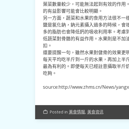
葉菜數量較少，可能無法起到有效的作用
的有益影響可能會比較明顯。
另一方面，蔬菜和水果的食用方法很不一
鹽是氯化鈉，鈉元素攝入過多的時候，會
多的脂肪也會降低鈣的吸收利用率。考慮
低蔬菜對骨骼的有益作用。水果則是不加
扣。
還要提醒一句，雖然水果對健骨的效果更
每天平均吃半斤到一斤的水果，再加上半
最為有利的。即便每天已經註意攝取半斤
吃夠。
source:http://www.zhms.cn/News/yang
Posted in
美食情報
,
美食资讯
work_outline