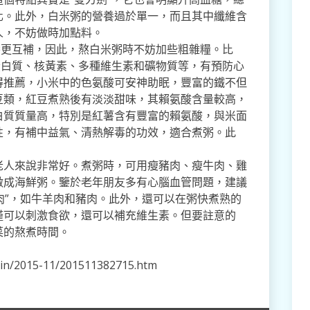
化。此外，白米粥的營養過於單一，而且其中纖維含
人，不妨做時加點料。
養更互補，因此，熬白米粥時不妨加些粗雜糧。比
蛋白質、核黃素、多種維生素和礦物質等，有預防心
得推薦，小米中的色氨酸可安神助眠，豐富的鐵不但
豆類，紅豆煮熟後有淡淡甜味，其賴氨酸含量較高，
白質質量高，特別是紅薯含有豐富的賴氨酸，與米面
性，有補中益氣、清熱解毒的功效，適合煮粥。此
老人來說非常好。煮粥時，可用瘦豬肉、瘦牛肉、雞
做成海鮮粥。鑒於老年朋友多有心腦血管問題，建議
紅肉”，如牛羊肉和豬肉。此外，還可以在粥快煮熟的
僅可以刺激食欲，還可以補充維生素。但要註意的
菜的熬煮時間。
xin/2015-11/201511382715.htm