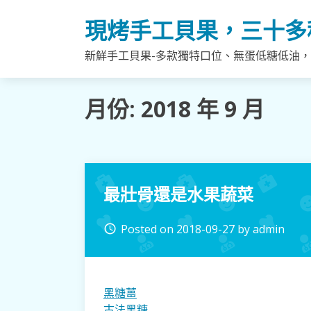
Skip
現烤手工貝果，三十多
to
content
新鮮手工貝果-多款獨特口位、無蛋低糖低油
月份:
2018 年 9 月
最壯骨還是水果蔬菜
Posted on
2018-09-27
by
admin
access_time
黑糖薑
古法黑糖