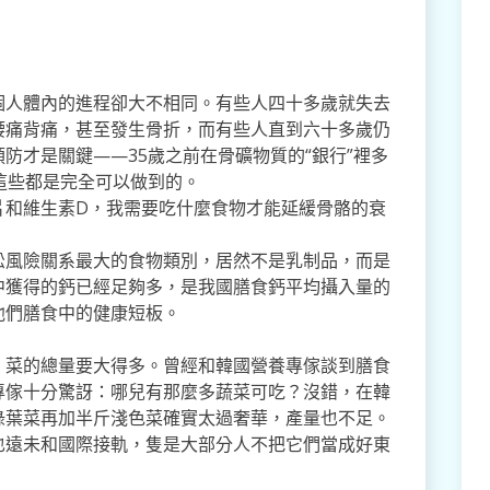
個人體內的進程卻大不相同。有些人四十多歲就失去
腰痛背痛，甚至發生骨折，而有些人直到六十多歲仍
防才是關鍵——35歲之前在骨礦物質的“銀行”裡多
這些都是完全可以做到的。
片和維生素D，我需要吃什麼食物才能延緩骨骼的衰
松風險關系最大的食物類別，居然不是乳制品，而是
中獲得的鈣已經足夠多，是我國膳食鈣平均攝入量的
他們膳食中的健康短板。
，菜的總量要大得多。曾經和韓國營養專傢談到膳食
專傢十分驚訝：哪兒有那麼多蔬菜可吃？沒錯，在韓
綠葉菜再加半斤淺色菜確實太過奢華，產量也不足。
也遠未和國際接軌，隻是大部分人不把它們當成好東