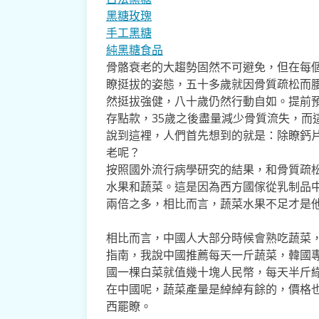
黑糖玫瑰
手工黑糖
純黑糖食品
骨骼衰老的大趨勢固然不可避免，但在每
瞭挺拔的姿態，五十多歲就因骨質疏松而
然挺拔強健，八十歲仍然行動自如。提前預
存點款，35歲之後盡量減少骨質流失，而
說到這裡，人們首先想到的就是：除瞭鈣
老呢？
按照國外流行病學研究的結果，和骨質疏
水果和蔬菜。這是因為西方國傢從乳制品
兩倍之多，相比而言，蔬菜水果不足才是
相比而言，中國人大部分時候會熟吃蔬菜
指南，我說中國推薦每天一斤蔬菜，韓國
國一棵白菜就值幾十塊人民幣，每天半斤
在中國呢，蔬菜產量是綽綽有餘的，價格
西罷瞭。