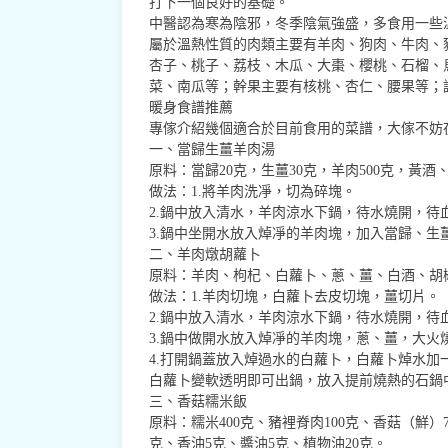
打下一個良好的基礎。
中醫認為寒為陰邪，冬季陰氣強盛，多食用一些
屬於溫熱性質的肉類主要有羊肉、狗肉、牛肉、
杏子、桃子、荔枝、木瓜、大棗、櫻桃、石榴、
菜、南瓜等；幹果主要有核桃、杏仁、腰果等；
暖身食譜推薦
專傢介紹幾個適合於目前食用的菜譜，大傢不妨
一、當歸生薑羊肉湯
原料：當歸20克，生薑30克，羊肉500克，黃酒
做法：1.將羊肉洗凈，切為碎塊。
2.鍋中放入清水，羊肉涼水下鍋，待水燒開，待
3.鍋中坐開水放入焯凈的羊肉塊，加入當歸、生
二、羊肉燉胡蘿卜
原料：羊肉、枸杞、白蘿卜、蔥、薑、白酒、胡
做法：1.羊肉切塊，白蘿卜去皮切塊，薑切片。
2.鍋中放入清水，羊肉涼水下鍋，待水燒開，待
3.鍋中做開水放入焯凈的羊肉塊，蔥、薑，大火
4.打開鍋蓋放入焯過水的白蘿卜，白蘿卜焯水加
白蘿卜變軟透明即可出鍋，放入提前燒熱的石鍋
三、香菇糯米飯
原料：糯米400克、豬裡脊肉100克、香菇（鮮）
克、香油5克、醬油5克、植物油20克。