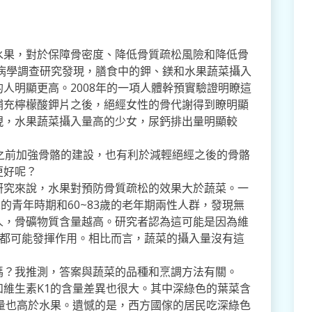
水果，對於保障骨密度、降低骨質疏松風險和降低骨
行病學調查研究發現，膳食中的鉀、鎂和水果蔬菜攝入
人明顯更高。2008年的一項人體幹預實驗證明瞭這
補充檸檬酸鉀片之後，絕經女性的骨代謝得到瞭明顯
現，水果蔬菜攝入量高的少女，尿鈣排出量明顯較
之前加強骨骼的建設，也有利於減輕絕經之後的骨骼
更好呢？
研究來說，水果對預防骨質疏松的效果大於蔬菜。一
7歲的青年時期和60~83歲的老年期兩性人群，發現無
人，骨礦物質含量越高。研究者認為這可能是因為維
分都可能發揮作用。相比而言，蔬菜的攝入量沒有這
嗎？我推測，答案與蔬菜的品種和烹調方法有關。
維生素K1的含量差異也很大。其中深綠色的葉菜含
量也高於水果。遺憾的是，西方國傢的居民吃深綠色