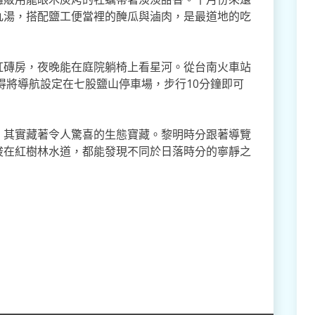
丸湯，搭配鹽工便當裡的醃瓜與滷肉，是最道地的吃
紅磚房，夜晚能在庭院躺椅上看星河。從台南火車站
記得將導航設定在七股鹽山停車場，步行10分鐘即可
，其實藏著令人驚喜的生態寶藏。黎明時分跟著導覽
梭在紅樹林水道，都能發現不同於日落時分的寧靜之