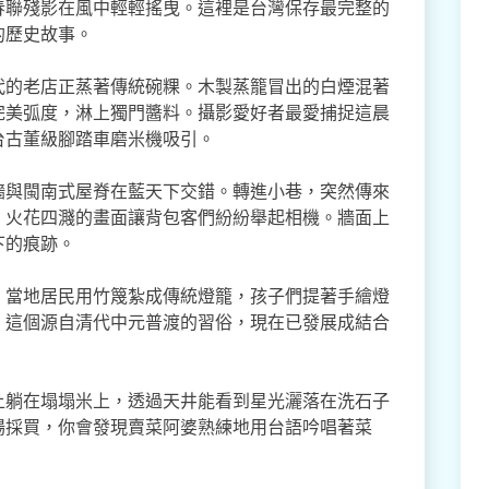
春聯殘影在風中輕輕搖曳。這裡是台灣保存最完整的
的歷史故事。
代的老店正蒸著傳統碗粿。木製蒸籠冒出的白煙混著
完美弧度，淋上獨門醬料。攝影愛好者最愛捕捉這晨
台古董級腳踏車磨米機吸引。
牆與閩南式屋脊在藍天下交錯。轉進小巷，突然傳來
，火花四濺的畫面讓背包客們紛紛舉起相機。牆面上
下的痕跡。
。當地居民用竹篾紮成傳統燈籠，孩子們提著手繪燈
。這個源自清代中元普渡的習俗，現在已發展成結合
上躺在塌塌米上，透過天井能看到星光灑落在洗石子
場採買，你會發現賣菜阿婆熟練地用台語吟唱著菜