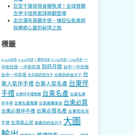
巨型千陽號現身鯉魚潭！全球首顆
吉伊卡哇熱氣球萌翻登場
走訪瀑布景觀步道，捕捉仙氣美照
與療癒心靈的秘境之旅
標籤
一
d cup內衣
e cup內衣
f 罩杯內衣
g cup內衣
i cup內衣
到府月嫂
中街住宿
一中街民宿
台中一中住宿
台
台中一中民宿
台南到府坐月子
台北到府坐月子
台東伴
東人氣伴手禮
台東人氣名產
手禮
台東名產
台東名產
台東伴手禮推薦
台東必買
伴手禮
台東名產推薦
台東團購美食
台東必買名產
台東必買伴手禮
台東知名伴
大圖
台灣高山茶
手禮
嘉義到府坐月子
輸出
婚禮錄影