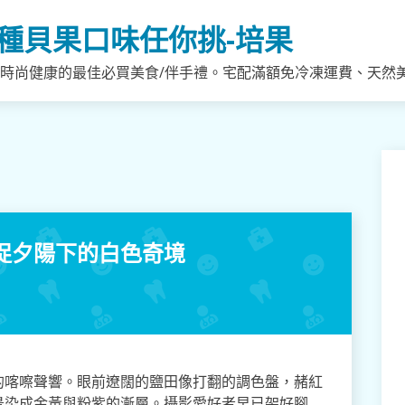
種貝果口味任你挑-培果
，時尚健康的最佳必買美食/伴手禮。宅配滿額免冷凍運費、天然
捉夕陽下的白色奇境
的喀嚓聲響。眼前遼闊的鹽田像打翻的調色盤，赭紅
景染成金黃與粉紫的漸層。攝影愛好者早已架好腳