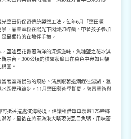
觀光鹽田仍保留傳統製鹽工法。每年6月「鹽田曬
場景，晶瑩鹽粒在陽光下閃爍如碎鑽。帶著孩子參加
，是最獨特的在地伴手禮。
心，鹽滷豆花帶著海洋的深邃滋味，焦糖鹽之花冰淇
觀景台，300公頃的棋盤狀鹽田在暮色中宛如巨幅
佳構圖。
還留著鹽霜侵蝕的痕跡。清晨跟著退潮趕往潟湖，濕
水區優雅踱步。11月鹽田藝術季期間，裝置藝術與
即可抵達這處濱海秘境。建議租借單車漫遊175鹽鄉
的潟湖，最後在將軍漁港大啖現燙虱目魚粥，用味蕾