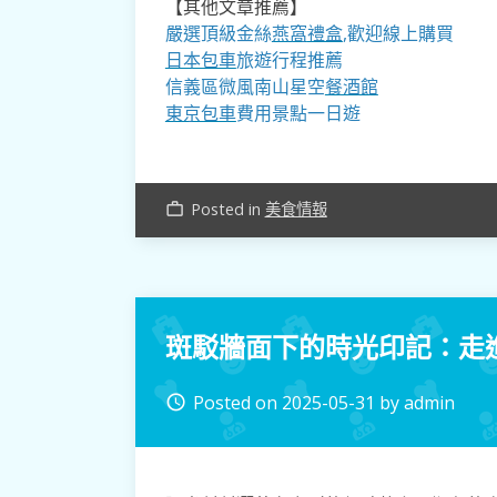
【其他文章推薦】
嚴選頂級金絲
燕窩
禮盒
,歡迎線上購買
日本包車
旅遊行程推薦
信義區微風南山星空
餐酒館
東京包車
費用景點一日遊
Posted in
美食情報
work_outline
斑駁牆面下的時光印記：走
Posted on
2025-05-31
by
admin
access_time