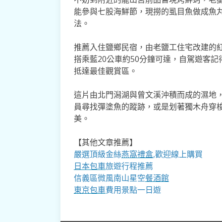
能參與七股海鮮節，現撈的虱目魚做成魚
法。
推薦入住鹽鄉民宿，由老鹽工住宅改建的
搭乘藍20公車約50分鐘可達，自駕遊客
抵達最佳觀賞區。
這片由北門潟湖與曾文溪沖積而成的濕地
員尋找彈塗魚的蹤跡，或是划著獨木舟穿
美。
【其他文章推薦】
嚴選頂級金絲
燕窩
禮盒
,歡迎線上購買
日本包車
旅遊行程推薦
信義區微風南山星空
餐酒館
東京包車
費用景點一日遊