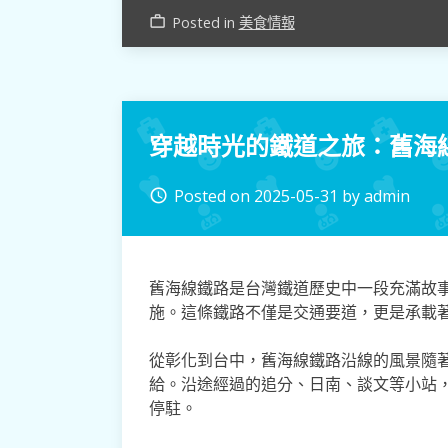
Posted in
美食情報
work_outline
穿越時光的鐵道之旅：舊海
Posted on
2025-05-31
by
admin
access_time
舊海線鐵路是台灣鐵道歷史中一段充滿故
施。這條鐵路不僅是交通要道，更是承載
從彰化到台中，舊海線鐵路沿線的風景隨
給。沿途經過的追分、日南、談文等小站
停駐。