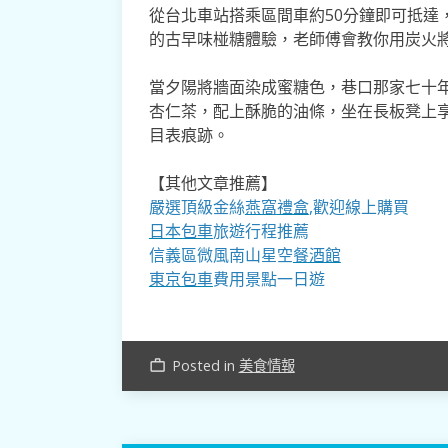
從台北車站搭乘區間車約50分鐘即可抵達
的古早味椪糖體驗，老師傅會教你用炭火
當夕陽將牆面染成蜜糖色，巷口那家七十
杏仁茶，配上酥脆的油條，坐在長板凳上
目表痕跡。
【其他文章推薦】
嚴選頂級金絲
燕窩
禮盒
,歡迎線上購買
日本包車
旅遊行程推薦
信義區微風南山星空
餐酒館
東京包車
費用景點一日遊
Posted in
美食情報
work_outline