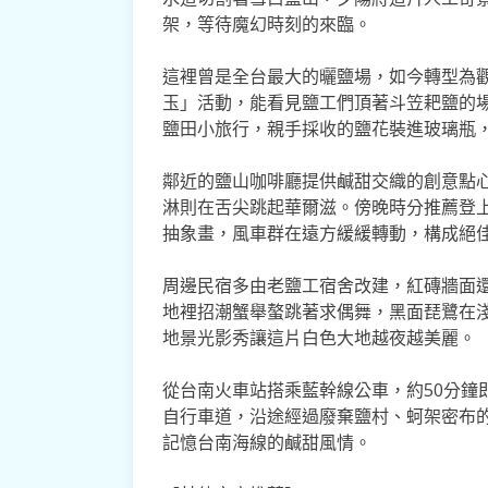
架，等待魔幻時刻的來臨。
這裡曾是全台最大的曬鹽場，如今轉型為
玉」活動，能看見鹽工們頂著斗笠耙鹽的
鹽田小旅行，親手採收的鹽花裝進玻璃瓶
鄰近的鹽山咖啡廳提供鹹甜交織的創意點
淋則在舌尖跳起華爾滋。傍晚時分推薦登上
抽象畫，風車群在遠方緩緩轉動，構成絕
周邊民宿多由老鹽工宿舍改建，紅磚牆面
地裡招潮蟹舉螯跳著求偶舞，黑面琵鷺在淺
地景光影秀讓這片白色大地越夜越美麗。
從台南火車站搭乘藍幹線公車，約50分鐘
自行車道，沿途經過廢棄鹽村、蚵架密布
記憶台南海線的鹹甜風情。