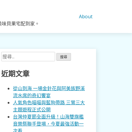
About
美味貝果宅配到家。
搜
尋
關
近期文章
鍵
字:
從山到海 一場金針花與阿美族野溪
流水席的奇幻饗宴
人氣角色喵喵與藍狗帶路 三鶯三大
主題遊程正式公開
台灣仲夏節全面升級！山海雙旗艦
音樂祭聯手登場，今夏最強活動一
次看