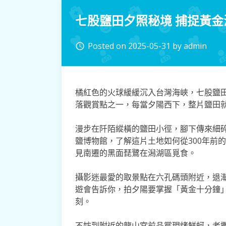
七股鹽田夕照秘境 捕捉黃
Posted on
2025-05-31
by
admin
access_time
橘紅色的火球緩緩沉入台灣海峽，七股鹽
落觀賞點之一，每當夕陽西下，整片鹽田
漫步在阡陌縱橫的鹽田小徑，腳下傳來細
鹽博物館，了解這片土地如何從300年前
見南遷的黑面琵鷺在潟湖區覓食。
攝影迷最愛的取景點在六孔碼頭附近，退
遊會告訴你，拍夕陽要掌握「黃金十分鐘
刻。
不妨到附近的龍山宮前品嘗現烤鮮蚵，老