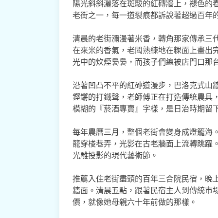
陽光斜斜灑落在斑駁的紅磚牆上，褪色的
老街之一，每一道裂痕都訴說著超過百年
清晨的老街瀰漫著米香，轉角那家傳承三
在來米的香氣，老闆熟練地在粿面上畫出
光中的炊煙裊裊，而孩子們總被店門口那
沿著凹凸不平的紅磚道漫步，巴洛克式山
鏗鏘的打鐵聲，老師傅正在打造傳統農具
模糊的『菸酒專賣』字樣，是日治時期留
每年農曆三月，整個老街會變身成燈籠海
籠穿梭巷弄，光影在古老牆面上流轉跳躍
光雕投影的現代藝術節。
推薦入住老街盡頭的百年三合院民宿，晚
牆面。清晨五點，跟著民宿主人到傳統市
價，就像她母親六十年前做的那樣。