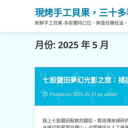
Skip
現烤手工貝果，三十多
to
content
新鮮手工貝果-多款獨特口位、無蛋低糖低油
月份:
2025 年 5 月
七股鹽田夢幻光影之旅：捕
Posted on
2025-05-31
by
admin
access_time
踩上七股鹽田鬆軟的鹽粒，鞋底傳來細碎
水道切割著雪白鹽山，夕陽將這片人工奇