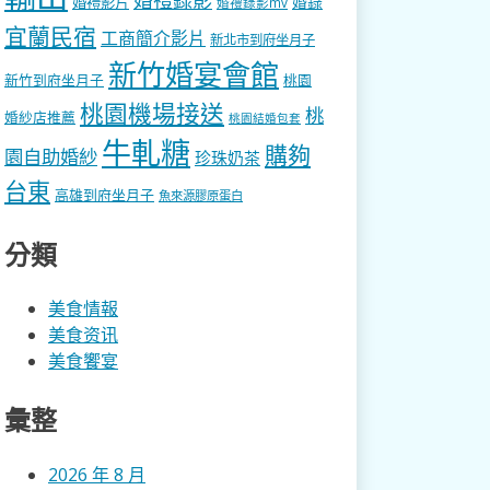
婚錄
婚禮影片
婚禮錄影mv
宜蘭民宿
工商簡介影片
新北市到府坐月子
新竹婚宴會館
新竹到府坐月子
桃園
桃園機場接送
桃
婚紗店推薦
桃園結婚包套
牛軋糖
購夠
園自助婚紗
珍珠奶茶
台東
高雄到府坐月子
魚來源膠原蛋白
分類
美食情報
美食资讯
美食饗宴
彙整
2026 年 8 月