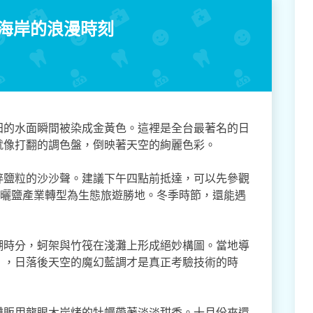
金海岸的浪漫時刻
田的水面瞬間被染成金黃色。這裡是全台最著名的日
就像打翻的調色盤，倒映著天空的絢麗色彩。
碎鹽粒的沙沙聲。建議下午四點前抵達，可以先參觀
的曬鹽產業轉型為生態旅遊勝地。冬季時節，還能遇
潮時分，蚵架與竹筏在淺灘上形成絕妙構圖。當地導
」，日落後天空的魔幻藍調才是真正考驗技術的時
攤販用龍眼木炭烤的牡蠣帶著淡淡甜香。十月份來還