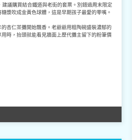
，建議購買結合鐵道與老街的套票。別錯過周末限定
將糖漿吹成金黃色球體，這是早期孩子最愛的零嘴。
年的杏仁茶攤開始飄香。老爺爺用粗陶碗盛裝濃郁的
享用時，抬頭就能看見牆面上歷代攤主留下的粉筆價