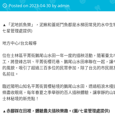
Posted on
2023-04-30
by
admin
access_time
▲「泥地抓魚樂」，泥鰍和蓋斑鬥魚都是水梯田常見的水中生物
七星管理處提供)
地方中心/台北報導
位在士林區平菁街鵝尾山水田一年一度的插秧活動，隨著臺北
工，將登峰古圳、平菁街櫻花巷、鵝尾山水田串聯在一起，讓
的風貌，吸引了超過三百多位的民眾參加，除了台北的市民朋
名前往。
臨近陽明山知名平菁街賞櫻秘境的鵝尾山水田，透過稻浪木棧
條盡收眼底，每年春夏之季舉辦的百人插秧體驗，讓寧靜的山
士林秘境的新亮點！
▲赤腳踩在田裡，體驗農夫插秧樂趣。(圖/七星管理處提供)