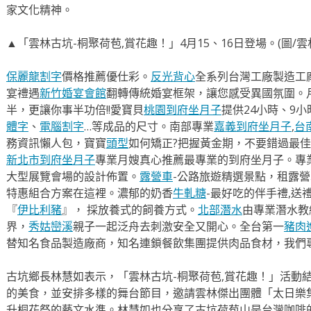
家文化精神。
▲「雲林古坑-桐聚荷苞,賞花趣！」4月15、16日登場。(圖/雲
保麗龍割字
價格推薦優仕彩。
反光背心
全系列台灣工廠製造工
宴禮遇
新竹婚宴會館
翻轉傳統婚宴框架，讓您感受異國氛圍。
半，更讓你事半功倍!!愛寶貝
桃園到府坐月子
提供24小時、9
體字
、
電腦割字
…等成品的尺寸。南部專業
嘉義到府坐月子
,
台
務資訊懶人包，寶寶
頭型
如何矯正?把握黃金期，不要錯過最佳
新北市到府坐月子
專業月嫂真心推薦最專業的到府坐月子。專
大型展覽會場的設計佈置。
露營車
-公路旅遊精選景點，租露
特惠組合方案在這裡。濃郁的奶香
牛軋糖
-最好吃的伴手禮,送
『
伊比利豬
』， 採放養式的飼養方式。
北部潛水
由專業潛水教
界，
秀姑巒溪
親子一起泛舟去​刺激安全又開心。全台第一
豬肉
替知名食品製造廠商，知名連鎖餐飲集團提供肉品食材，我們
古坑鄉長林慧如表示，「雲林古坑-桐聚荷苞,賞花趣！」活動
的美食，並安排多樣的舞台節目，邀請雲林傑出團體「太日樂
升桐花祭的藝文水準。林慧如也分享了古坑荷苞山是台灣咖啡