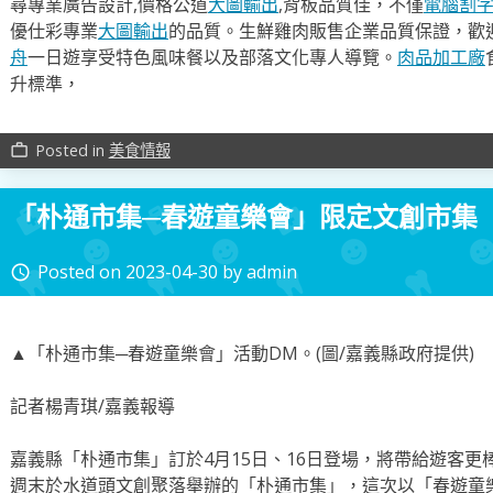
尋專業廣告設計,價格公道
大圖輸出
,背板品質佳，不僅
電腦割
優仕彩專業
大圖輸出
的品質。生鮮雞肉販售企業品質保證，歡
舟
一日遊享受特色風味餐以及部落文化專人導覽。
肉品加工廠
升標準，
Posted in
美食情報
work_outline
「朴通市集─春遊童樂會」限定文創市集
Posted on
2023-04-30
by
admin
access_time
▲「朴通市集─春遊童樂會」活動DM。(圖/嘉義縣政府提供)
記者楊青琪/嘉義報導
嘉義縣「朴通市集」訂於4月15日、16日登場，將帶給遊客
週末於水道頭文創聚落舉辦的「朴通市集」，這次以「春遊童