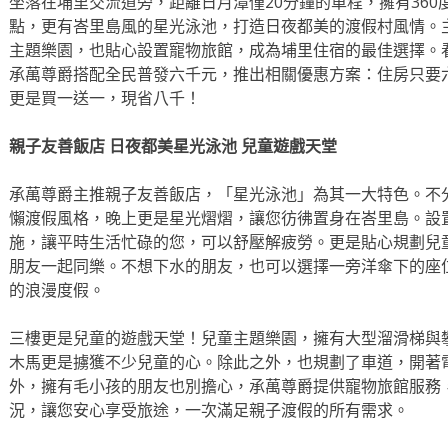
坐落在埔里交流道旁，距離日月潭僅20分鐘的車程，擁有36
點，更有峇里島風的星光泳池，打造日夜都美的渡假村風情。
主題樂園，也貼心設置寵物旅館，成為埔里住宿的最佳選擇。
承萬尊爵搭配全民普發六千元，推出相關優惠方案：住房只要
更是買一送一，現省八千！
親子友善飯店 日夜都美星光泳池 兒童遊戲天堂
承萬尊爵主推親子友善飯店，「星光泳池」為其一大特色。不
懶渡假風格，晚上更是星光熠熠，讓您彷彿置身在峇里島。設置
施，讓平時生活忙碌的您，可以舒壓解疲勞。更是貼心規劃兒
朋友一起同樂。不想下水的朋友，也可以選擇一旁洋傘下的座
的浪漫度假。
三樓更是兒童的遊戲天堂！兒童主題樂園，擁有大型溜滑梯與
木馬更是擄獲不少兒童的心。除此之外，也規劃了車道，開著
外，擁有毛小孩的朋友也別擔心，承萬尊爵提供寵物旅館服務
況，讓您安心享受旅途，一次滿足親子渡假的所有需求。