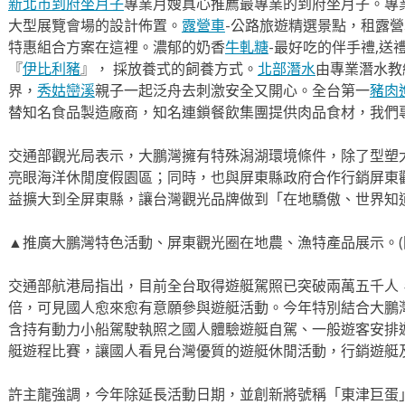
新北市到府坐月子
專業月嫂真心推薦最專業的到府坐月子。專
大型展覽會場的設計佈置。
露營車
-公路旅遊精選景點，租露
特惠組合方案在這裡。濃郁的奶香
牛軋糖
-最好吃的伴手禮,送
『
伊比利豬
』， 採放養式的飼養方式。
北部潛水
由專業潛水教
界，
秀姑巒溪
親子一起泛舟去​刺激安全又開心。全台第一
豬肉
替知名食品製造廠商，知名連鎖餐飲集團提供肉品食材，我們
交通部觀光局表示，大鵬灣擁有特殊潟湖環境條件，除了型塑
亮眼海洋休閒度假園區；同時，也與屏東縣政府合作行銷屏東
益擴大到全屏東縣，讓台灣觀光品牌做到「在地驕傲、世界知
▲推廣大鵬灣特色活動、屏東觀光圈在地農、漁特產品展示。(圖
交通部航港局指出，目前全台取得遊艇駕照已突破兩萬五千人，較
倍，可見國人愈來愈有意願參與遊艇活動。今年特別結合大鵬
含持有動力小船駕駛執照之國人體驗遊艇自駕、一般遊客安排
艇遊程比賽，讓國人看見台灣優質的遊艇休閒活動，行銷遊艇
許主龍強調，今年除延長活動日期，並創新將號稱「東津巨蛋