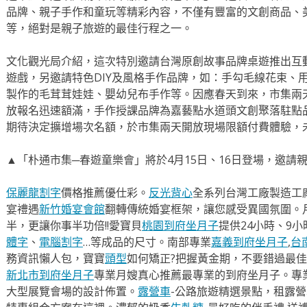
品牌、親子手作和童玩等精彩內容，不僅有豐富的文創商品、
等，絕對是親子旅遊的最佳行程之一。
文化觀光局介紹，這次特別邀請台灣原創故事品牌桌遊推出互
遊戲，另邀請特色DIY及風格手作品牌，如：手勾毛線花束、用
製作的毛茸茸娃娃、嬰幼兒布手作等。因應春天到來，市集兩
放報名迅速額滿，手作授課品牌為嘉藝點水道頭文創聚落駐點
期待決定擴增場次名額，於市集兩天開放現場限額付費體驗，
▲「朴通市集─春遊童樂會」將於4月15日、16日登場，邀請親
保麗龍割字
價格推薦優仕彩。
反光背心
全系列台灣工廠製造工
宴禮遇
新竹婚宴會館
翻轉傳統婚宴框架，讓您感受異國氛圍。
半，更讓你事半功倍!!愛寶貝
桃園到府坐月子
提供24小時、9
體字
、
電腦割字
…等成品的尺寸。南部專業
嘉義到府坐月子
,
台
務資訊懶人包，寶寶
頭型
如何矯正?把握黃金期，不要錯過最佳
新北市到府坐月子
專業月嫂真心推薦最專業的到府坐月子。專
大型展覽會場的設計佈置。
露營車
-公路旅遊精選景點，租露