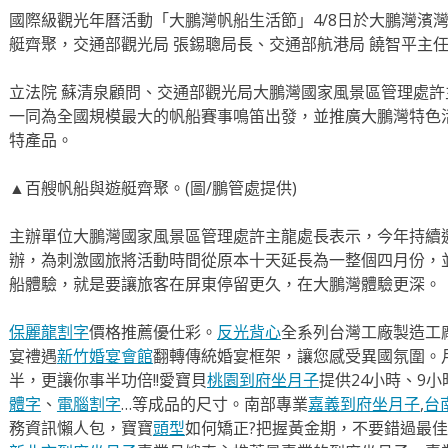
國際級觀光年曆活動「大鵬灣帆船生活節」4/8日於大鵬灣濱
艇齊聚，交通部觀光局 張錫聰局長、交通部航港局 饒智平主任
立法院 蘇清泉顧問、交通部觀光局大鵬灣國家風景區管理處
一同為全國規模最大的帆船賽事鳴笛出發，並推廣大鵬灣特色
特產品。
▲百艘帆船與遊艇齊聚。(圖/鵬管處提供)
主辦單位大鵬灣國家風景區管理處許主龍處長表示，今年持續
辦，為刺激國旅將活動時間從原本十天延長為一整個四月份，
船體驗，就是要讓旅客在屏東停留更久，在大鵬灣體驗更深。
保麗龍割字
價格推薦優仕彩。
反光背心
全系列台灣工廠製造工
宴禮遇
新竹婚宴會館
翻轉傳統婚宴框架，讓您感受異國氛圍。
半，更讓你事半功倍!!愛寶貝
桃園到府坐月子
提供24小時、9
體字
、
電腦割字
…等成品的尺寸。南部專業
嘉義到府坐月子
,
台
務資訊懶人包，寶寶
頭型
如何矯正?把握黃金期，不要錯過最佳