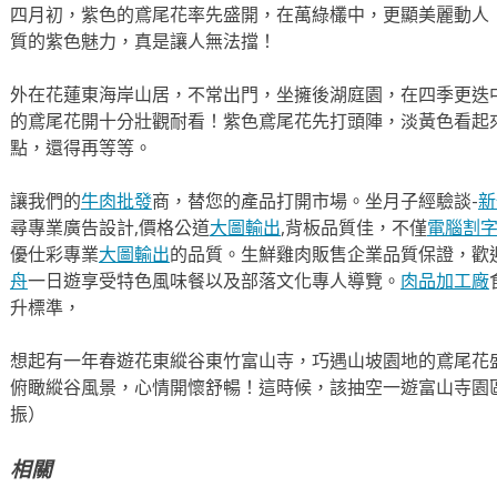
四月初，紫色的鳶尾花率先盛開，在萬綠欉中，更顯美麗動人
質的紫色魅力，真是讓人無法擋！
外在花蓮東海岸山居，不常出門，坐擁後湖庭園，在四季更迭
的鳶尾花開十分壯觀耐看！紫色鳶尾花先打頭陣，淡黃色看起
點，還得再等等。
讓我們的
牛肉批發
商，替您的產品打開市場。坐月子經驗談-
新
尋專業廣告設計,價格公道
大圖輸出
,背板品質佳，不僅
電腦割
優仕彩專業
大圖輸出
的品質。生鮮雞肉販售企業品質保證，歡
舟
一日遊享受特色風味餐以及部落文化專人導覽。
肉品加工廠
升標準，
想起有一年春遊花東縱谷東竹富山寺，巧遇山坡園地的鳶尾花
俯瞰縱谷風景，心情開懷舒暢！這時候，該抽空一遊富山寺園
振）
相關