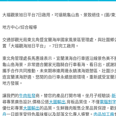
大福觀景旭日平台7日啟用，可遠眺龜山島、景致絕佳。(圖/東
地方中心/綜合報導
交通部觀光局東北角暨宜蘭海岸國家風景區管理處，與壯圍鄉
置「大福觀海旭日平台」，7日完工啟用。
東北角管理處長馬惠達表示，宜蘭濱海自行車道沿線景色美不
龜山島海景，非常適合闔家光臨騎自行車看海、看日出，感謝
攜手合作共同推動，未來期串連周邊永鎮濱海遊憩區、壯圍沙
造宜蘭濱海舒適、悠閒的自行車永續旅遊環境，重新感受宜蘭
地方發展。
讓我們的
牛肉批發
商，替您的產品打開市場。坐月子經驗談-
新
尋專業廣告設計,價格公道
大圖輸出
,背板品質佳，不僅
電腦割
優仕彩專業
大圖輸出
的品質。生鮮雞肉販售企業品質保證，歡
舟
一日遊享受特色風味餐以及部落文化專人導覽。
肉品加工廠