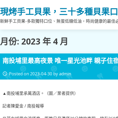
Skip
現烤手工貝果，三十多種貝果口
to
content
新鮮手工貝果-多款獨特口位、無蛋低糖低油，時尚健康的最佳
月份:
2023 年 4 月
南投埔里最高夜景 唯一星光池畔 親子住
Posted on
2023-04-30
by
admin
access_time
▲南投埔里承萬酒店。（圖／業者提供）
記者陳愛金 / 南投報導