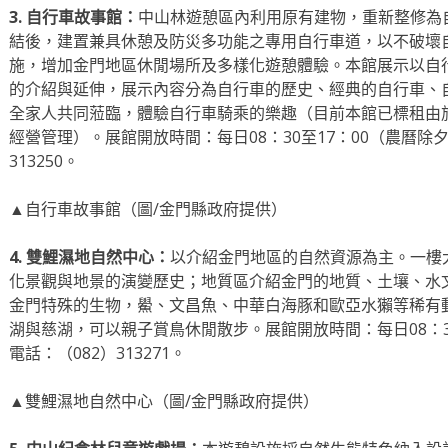
3. 自行車故事館：
中山林遊憩區內利用原有建物，重新整修為
結後，建置兼具休憩及防災多功能之專用自行車道，以不破壞
施，增加金門地區休閒場所及多樣化遊憩體驗。本館展示以自
的介紹與延伸，展示內容分為自行車的歷史、經典的自行車、
全家人共同蒞臨，體驗自行車騎乘的樂趣（目前本館已標租由
經營管理）。展館開放時間：每日08：30至17：00（農曆除
313250。
▲自行車故事館（圖/金門縣政府提供）
4. 雙鯉濕地自然中心：
以介紹金門地區的自然資源為主。一樓
化景觀與地景的演變歷史；地質區介紹金門的地質、土壤、水
金門特殊的生物，鱟、文昌魚、中華白海豚和歐亞水獺等稀有
湖與慈湖，可以親子賞鳥休閒散步。展館開放時間：每日08：3
電話：（082）313271。
▲雙鯉濕地自然中心（圖/金門縣政府提供）