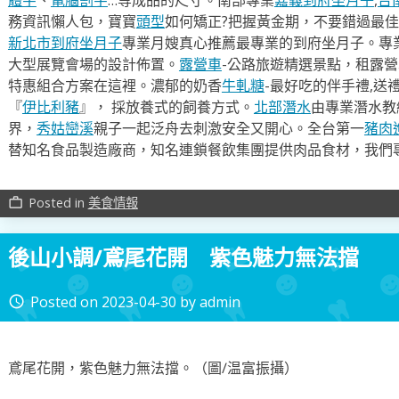
務資訊懶人包，寶寶
頭型
如何矯正?把握黃金期，不要錯過最佳
新北市到府坐月子
專業月嫂真心推薦最專業的到府坐月子。專
大型展覽會場的設計佈置。
露營車
-公路旅遊精選景點，租露
特惠組合方案在這裡。濃郁的奶香
牛軋糖
-最好吃的伴手禮,送
『
伊比利豬
』， 採放養式的飼養方式。
北部潛水
由專業潛水教
界，
秀姑巒溪
親子一起泛舟去​刺激安全又開心。全台第一
豬肉
替知名食品製造廠商，知名連鎖餐飲集團提供肉品食材，我們
Posted in
美食情報
work_outline
後山小調∕鳶尾花開 紫色魅力無法擋
Posted on
2023-04-30
by
admin
access_time
鳶尾花開，紫色魅力無法擋。（圖∕温富振攝）