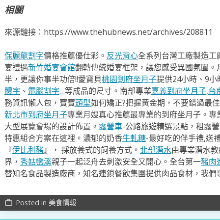
相關
來源鏈接：https://www.thehubnews.net/archives/208811
保麗龍割字
價格推薦優仕彩。
反光背心
全系列台灣工廠製造工
宴禮遇
新竹婚宴會館
翻轉傳統婚宴框架，讓您感受異國氛圍。
半，更讓你事半功倍!!愛寶貝
桃園到府坐月子
提供24小時、9
體字
、
電腦割字
…等成品的尺寸。南部專業
嘉義到府坐月子
,
台
務資訊懶人包，寶寶
頭型
如何矯正?把握黃金期，不要錯過最佳
新北市到府坐月子
專業月嫂真心推薦最專業的到府坐月子。專
大型展覽會場的設計佈置。
露營車
-公路旅遊精選景點，租露
特惠組合方案在這裡。濃郁的奶香
牛軋糖
-最好吃的伴手禮,送
『
伊比利豬
』， 採放養式的飼養方式。
北部潛水
由專業潛水教
界，
秀姑巒溪
親子一起泛舟去​刺激安全又開心。全台第一
豬肉
替知名食品製造廠商，知名連鎖餐飲集團提供肉品食材，我們
Posted in
美食情報
work_outline