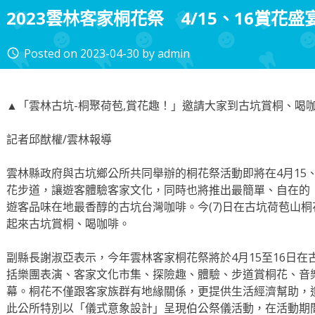
2023雲林客家桐花祭 4/15、16賞花
Posted on
2023-04-30
by
admin
access_time
▲「雲林古坑-桐聚荷苞,賞花趣！」邀請大家到古坑賞桐、喝咖
記者邱猷權/雲林報導
雲林縣政府與古坑鄉公所共同舉辦的桐花祭活動即將在4月15
花步道，讓遊客體驗客家文化，同時也將推出最簡單、自在的
遊客品味在地最香醇的古坑台灣咖啡。今(7)日在古坑荷苞山
起來古坑賞桐、喝咖啡。
副縣長謝淑亞表示，今年雲林客家桐花祭將於4月15至16日
括樂團表演、客家文化市集、探險趣、體驗、步道賞桐花、音
幕。桐花不僅跟客家族群有地緣關係，更提供生活經濟幫助，
此公所特別以「儀式意象設計」呈現伯公祭儀活動，在活動期