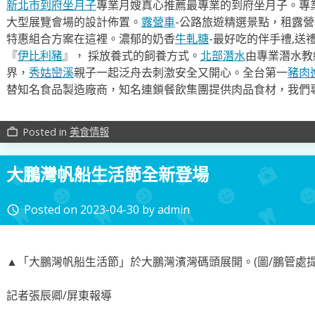
新北市到府坐月子
專業月嫂真心推薦最專業的到府坐月子。專
大型展覽會場的設計佈置。
露營車
-公路旅遊精選景點，租露
特惠組合方案在這裡。濃郁的奶香
牛軋糖
-最好吃的伴手禮,送
『
伊比利豬
』， 採放養式的飼養方式。
北部潛水
由專業潛水教
界，
秀姑巒溪
親子一起泛舟去​刺激安全又開心。全台第一
豬肉
替知名食品製造廠商，知名連鎖餐飲集團提供肉品食材，我們
Posted in
美食情報
work_outline
大鵬灣帆船生活節全新登場
Posted on
2023-04-30
by
admin
access_time
▲「大鵬灣帆船生活節」於大鵬灣濱灣碼頭展開。(圖/鵬管處提
記者張辰卿/屏東報導