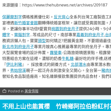
來源鏈接：https://www.thehubnews.net/archives/209187
保麗龍割字
價格推薦優仕彩。
反光背心
全系列台灣工廠製造工
宴禮遇
新竹婚宴會館
翻轉傳統婚宴框架，讓您感受異國氛圍。
半，更讓你事半功倍!!愛寶貝
桃園到府坐月子
提供24小時、9
體字
、
電腦割字
…等成品的尺寸。南部專業
嘉義到府坐月子
,
台
務資訊懶人包，寶寶
頭型
如何矯正?把握黃金期，不要錯過最佳
新北市到府坐月子
專業月嫂真心推薦最專業的到府坐月子。專
大型展覽會場的設計佈置。
露營車
-公路旅遊精選景點，租露
特惠組合方案在這裡。濃郁的奶香
牛軋糖
-最好吃的伴手禮,送
『
伊比利豬
』， 採放養式的飼養方式。
北部潛水
由專業潛水教
界，
秀姑巒溪
親子一起泛舟去​刺激安全又開心。全台第一
豬肉
替知名食品製造廠商，知名連鎖餐飲集團提供肉品食材，我們
Posted in
美食情報
work_outline
不用上山也能賞櫻 竹崎鄉阿拉伯粉紅村