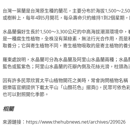
台灣一葉蘭是台灣原生種的蘭花，主要分布於海拔1,500～2,
或樹幹上，每年4到5月開花，每朵壽命只約維持1到2個星期
水晶蘭偏好生長於1,500～3,300公尺的中高海拔潮濕環境
是一種腐生性植物，全株沒有葉綠素，無法行光合作用，而是
取養分；它與寄生植物不同，寄生植物吸取的是寄主植物的養
羅東處說明，水晶蘭可分為水晶蘭及阿里山水晶蘭兩種；水晶
藍色或藍紫色；阿里山水晶蘭的花瓣內側及花絲光滑，柱頭為
因有許多民眾欣賞太平山植物開花之美時，常會詢問植物名稱
遊樂區官網提供下載太平山「山顏花色」摺頁()，民眾可依色彩
也可以對照開化季節。
相關
來源鏈接：https://www.thehubnews.net/archives/209026