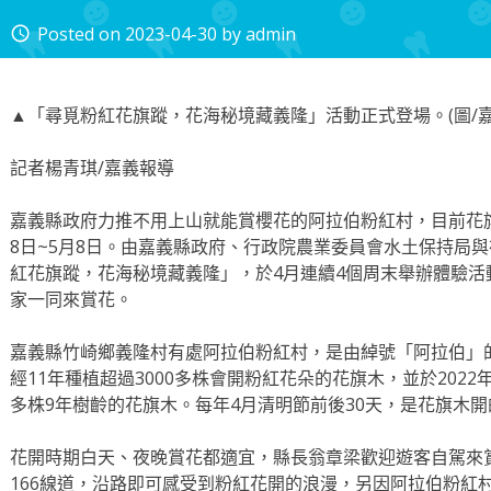
Posted on
2023-04-30
by
admin
access_time
▲「尋覓粉紅花旗蹤，花海秘境藏義隆」活動正式登場。(圖/嘉
記者楊青琪/嘉義報導
嘉義縣政府力推不用上山就能賞櫻花的阿拉伯粉紅村，目前花
8日~5月8日。由嘉義縣政府、行政院農業委員會水土保持局
紅花旗蹤，花海秘境藏義隆」，於4月連續4個周末舉辦體驗活
家一同來賞花。
嘉義縣竹崎鄉義隆村有處阿拉伯粉紅村，是由綽號「阿拉伯」
經11年種植超過3000多株會開粉紅花朵的花旗木，並於2022
多株9年樹齡的花旗木。每年4月清明節前後30天，是花旗木
花開時期白天、夜晚賞花都適宜，縣長翁章梁歡迎遊客自駕來
166線道，沿路即可感受到粉紅花開的浪漫，另因阿拉伯粉紅