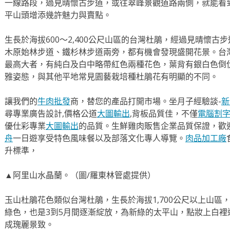
一線路段，過見晴懷古步道，或往翠峰景觀道路兩側，就能看
平山頭增添幾許魅力與賣點。
生長於海拔600～2,400公尺山區的台灣杜鵑，經過見晴懷
木原始林步道、鐵杉林步道兩旁，都有機會發現盛開花景。台
最高大者，有純白及白中略帶紅色兩種花色，葉背有銀白色倒
雅姿態，與其他平地常見園藝栽培種杜鵑花有明顯的不同。
讓我們的
牛肉批發
商，替您的產品打開市場。坐月子經驗談-
新
尋專業廣告設計,價格公道
大圖輸出
,背板品質佳，不僅
電腦割
優仕彩專業
大圖輸出
的品質。生鮮雞肉販售企業品質保證，歡
舟
一日遊享受特色風味餐以及部落文化專人導覽。
肉品加工廠
升標準，
▲阿里山水晶蘭。（圖∕羅東林管處提供）
玉山杜鵑花色類似台灣杜鵑，生長於海拔1,700公尺以上山區
綠色，也是3到5月間逐漸綻放，為新綠的太平山，點妝上白
成瑰麗景致。