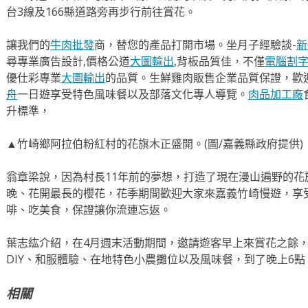
台3線及166縣道路旁再步行前往賞花。
讓我們的
牛肉批發
商，替您的產品打開市場。坐月子經驗談-
新
尋專業廣告設計,價格公道
大圖輸出
,背板品質佳，不僅
電腦割
優仕彩專業
大圖輸出
的品質。生鮮雞肉販售企業品質保證，歡
舟
一日遊享受特色風味餐以及部落文化專人導覽。
肉品加工廠
升標準，
▲竹崎鄉阿拉伯粉紅村的花旗木正盛開。(圖/嘉義縣政府提供)
翁章梁說，因為村長11年前的夢想，打造了現在漫山遍野的花
晚、花開最長的櫻花，花季期間歡迎大家來嘉義竹崎慢遊，享
啡、吃美食，保證讓你流連忘返。
葉志紘介紹，在4月週末活動期間，邀請遊客早上來賞花之餘
DIY、和服體驗、在地特色小農攤位以及風味餐，到了晚上6
相關