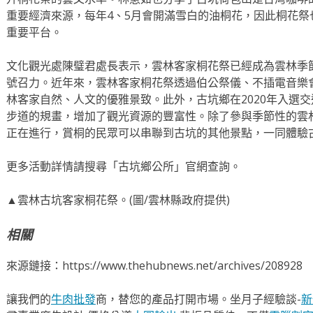
重要經濟來源，每年4、5月會開滿雪白的油桐花，因此桐花
重要平台。
文化觀光處陳璧君處長表示，雲林客家桐花祭已經成為雲林季
號召力。近年來，雲林客家桐花祭透過伯公祭儀、不插電音樂
林客家自然、人文的優雅景致。此外，古坑鄉在2020年入選
步道的規畫，增加了觀光資源的豐富性。除了參與季節性的雲
正在進行，賞桐的民眾可以串聯到古坑的其他景點，一同體驗
更多活動詳情請搜尋「古坑鄉公所」官網查詢。
▲雲林古坑客家桐花祭。(圖/雲林縣政府提供)
相關
來源鏈接：https://www.thehubnews.net/archives/208928
讓我們的
牛肉批發
商，替您的產品打開市場。坐月子經驗談-
新