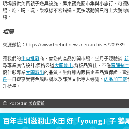
現場提供免費親子遊具設施、屏東觀光圈市集與小旅行，可讓
場，吃、喝、玩、樂樣樣不容錯過。更多活動資訊可上大鵬灣帆
訊。
相關
來源鏈接：https://www.thehubnews.net/archives/209389
讓我們的
牛肉批發
商，替您的產品打開市場。坐月子經驗談-
新
尋專業廣告設計,價格公道
大圖輸出
,背板品質佳，不僅
電腦割
優仕彩專業
大圖輸出
的品質。生鮮雞肉販售企業品質保證，歡
舟
一日遊享受特色風味餐以及部落文化專人導覽。
肉品加工廠
升標準，
Posted in
美食情報
work_outline
百年古圳滋潤山水田 好「young」子 