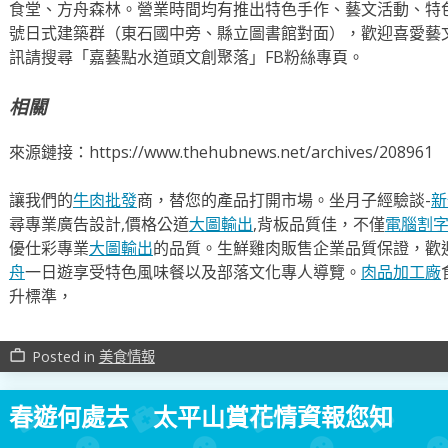
食堂、方舟森林。營業時間均有推出特色手作、藝文活動、特
號日式建築群（東石國中旁、縣立圖書館對面），歡迎喜愛藝
訊請搜尋「嘉藝點水道頭文創聚落」FB粉絲專頁。
相關
來源鏈接：https://www.thehubnews.net/archives/208961
讓我們的
牛肉批發
商，替您的產品打開市場。坐月子經驗談-
新
尋專業廣告設計,價格公道
大圖輸出
,背板品質佳，不僅
電腦割
優仕彩專業
大圖輸出
的品質。生鮮雞肉販售企業品質保證，歡
舟
一日遊享受特色風味餐以及部落文化專人導覽。
肉品加工廠
升標準，
Posted in
美食情報
work_outline
春遊何處去 太平山賞花情資報您知