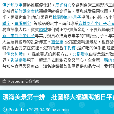
保麗龍割字
價格推薦優仕彩。
反光背心
全系列台灣工廠製造工
宴禮遇
新竹婚宴會館
翻轉傳統婚宴框架，讓您感受異國氛圍。
半，更讓你事半功倍!!愛寶貝
桃園到府坐月子
提供24小時、9
體字
、
電腦割字
…等成品的尺寸。南部專業
嘉義到府坐月子
,
台
務資訊懶人包，寶寶
頭型
如何矯正?把握黃金期，不要錯過最佳
新北市到府坐月子
專業月嫂真心推薦最專業的到府坐月子。專
大型展覽會場的設計佈置。
露營車
-公路旅遊精選景點，租露
特惠組合方案在這裡。濃郁的奶香
牛軋糖
-最好吃的伴手禮,送
『
伊比利豬
』， 採放養式的飼養方式。
北部潛水
由專業潛水教
界，
秀姑巒溪
親子一起泛舟去​刺激安全又開心。全台第一
豬肉
替知名食品製造廠商，知名連鎖餐飲集團提供肉品食材，我們
Posted in
美食情報
work_outline
濱海美景第一排 壯圍鄉大福觀海旭日平
Posted on
2023-04-30
by
admin
access_time