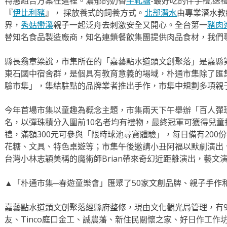
特惠組合方案在這裡。濃郁的奶香
牛軋糖
-最好吃的伴手禮,送
『
伊比利豬
』， 採放養式的飼養方式。
北部潛水
由專業潛水教
界，
秀姑巒溪
親子一起泛舟去​刺激安全又開心。全台第一
豬肉
替知名食品製造廠商，知名連鎖餐飲集團提供肉品食材，我們
縣長翁章梁說，市集所在的「嘉藝點水道頭文創聚落」是嘉縣
東石國中宿舍群，是個具有教育意義的場域，朴通市集除了匯
驗市集」，集結駐點的品牌業者推出手作，市集中規劃多項親
今年首場市集以童趣為概念主題，市集兩天下午舉辦「百人彈珠
名，以彈珠積分入圍前10名者均有禮物，最終冠軍可獲得兒童
禮，滿額300元可參與「限時球池尋寶體驗」，每日備有200
花糖、文具、特色桌遊等；市集午後邀請小丑阿福以默劇演出
台灣小林志穎美稱的魔術師Brian帶來奇幻近距離演出，藝文
▲「朴通市集─春遊童樂會」匯聚了50家文創品牌、親子手作和
嘉藝點水道頭文創聚落經縣府整修，現由文化觀光局管理，有
友、Tinco庭口金工、誠農藩、新住民關懷之家、好日作工