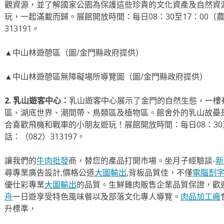
觀資源，並了解國家公園為保護這些珍貴的文化資產及自然資
玩，一起滿載而歸。展館開放時間：每日08：30至17：00（
313191。
▲中山林遊憩區（圖/金門縣政府提供）
▲中山林遊憩區無障礙場所導覽圖（圖/金門縣政府提供）
2. 乳山遊客中心：
乳山遊客中心展示了金門的自然生態，一樓
區、湖底世界、潮間帶、鳥類區及植物區。館舍外的乳山故壘
合喜歡飛機和戰車的小朋友遊玩！展館開放時間：每日08：30
話：（082）313197。
讓我們的
牛肉批發
商，替您的產品打開市場。坐月子經驗談-
新
尋專業廣告設計,價格公道
大圖輸出
,背板品質佳，不僅
電腦割
優仕彩專業
大圖輸出
的品質。生鮮雞肉販售企業品質保證，歡
舟
一日遊享受特色風味餐以及部落文化專人導覽。
肉品加工廠
升標準，