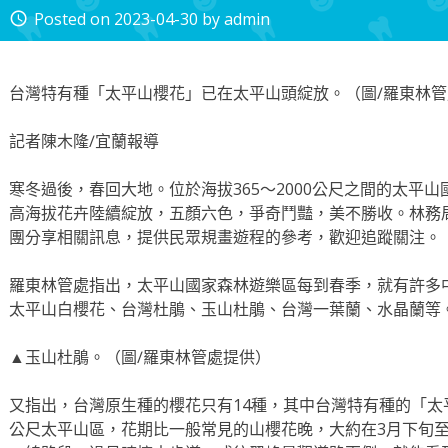
Posted on
2023-04-30
by
admin
access_time
台灣特有種「太平山櫻花」已在太平山頭綻放。（圖∕羅東林
記者陳木隆∕宜蘭報導
寒冬過後，春回大地。位於海拔365～2000公尺之間的太平
高海拔花卉陸續綻放，五顏六色，爭奇鬥豔，美不勝收。林務
團分享相關訊息，提供民眾規畫遊程的參考，歡迎追蹤關注。
羅東林管處指出，太平山國家森林遊樂區每到春季，就有許多
太平山白櫻花、台灣杜鵑、玉山杜鵑、台灣一葉蘭、水晶蘭等
▲玉山杜鵑。（圖∕羅東林管處提供）
又指出，台灣原生種的櫻花只有14種，其中台灣特有種的「太平山櫻
公尺太平山區，花期比一般常見的山櫻花晚，大約在3月下旬