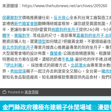
來源鏈接：https://www.thehubnews.net/archives/209260
保麗龍割字
價格推薦優仕彩。
反光背心
全系列台灣工廠製造工
宴禮遇
新竹婚宴會館
翻轉傳統婚宴框架，讓您感受異國氛圍。
半，更讓你事半功倍!!愛寶貝
桃園到府坐月子
提供24小時、9
體字
、
電腦割字
…等成品的尺寸。南部專業
嘉義到府坐月子
,
台
務資訊懶人包，寶寶
頭型
如何矯正?把握黃金期，不要錯過最佳
新北市到府坐月子
專業月嫂真心推薦最專業的到府坐月子。專
大型展覽會場的設計佈置。
露營車
-公路旅遊精選景點，租露
特惠組合方案在這裡。濃郁的奶香
牛軋糖
-最好吃的伴手禮,送
『
伊比利豬
』， 採放養式的飼養方式。
北部潛水
由專業潛水教
界，
秀姑巒溪
親子一起泛舟去​刺激安全又開心。全台第一
豬肉
替知名食品製造廠商，知名連鎖餐飲集團提供肉品食材，我們
Posted in
美食情報
work_outline
金門縣政府積極布建親子休閒場域 漫遊