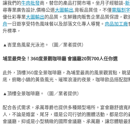
讓我們的
牛肉批發
商，替您的產品打開市場。坐月子經驗談-
新
尋專業廣告設計,價格公道
大圖輸出
,背板品質佳，不僅
電腦割
優仕彩專業
大圖輸出
的品質。生鮮雞肉販售企業品質保證，歡
舟
一日遊享受特色風味餐以及部落文化專人導覽。
肉品加工廠
升標準，
▲峇里島風星光泳池。（圖／業者提供）
埔里最齊全！360度景觀咖啡廳 會議廳20到700人任你選
此外，頂樓360度全景咖啡廳，為埔里最高的風景觀賞點，眺
底，俯瞰小鎮的黃昏風光、璀璨浪漫的夜景，咖啡飲品搭配甜
▲頂樓全景咖啡廳。（圖／業者提供）
配合各式需求，承萬尊爵也提供多種類型場所。宴會廳舒適寬敞
人，不論是婚宴、尾牙，還是公司行號的團體活動，都是您的
會議廳，抑或是小型精緻的國際會議廳、承萬廳，讓您體驗最