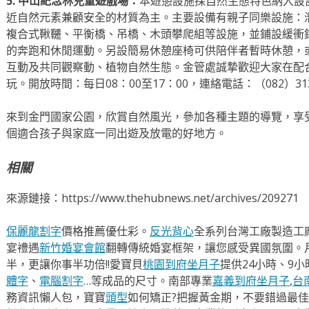
5. 中山紀念林兒童遊戲場：
本遊憩設施採自然生態特色納入設
近自然元素兼顧安全的材質為主。主要設備有親子同樂設施：
複合式鞦韆、平衡橋、吊橋、木頭攀爬組等設施，並鋪設緩衝
的奔跑和休閒運動。另設簡易休憩座椅可供陪伴者暫時休憩，
互動及共同觀察動、植物自然生態。金管處誠摯歡迎大家在配
玩。開放時間：每日08：00至17：00，連絡電話：（082）313
來到金門國家公園，欣賞自然風光，參加各種主題的導覽，享
個適合孩子與家庭一同出遊及放電的好地方。
相關
來源鏈接：https://www.thehubnews.net/archives/209271
保麗龍割字
價格推薦優仕彩。
反光背心
全系列台灣工廠製造工
宴禮遇
新竹婚宴會館
翻轉傳統婚宴框架，讓您感受異國氛圍。
半，更讓你事半功倍!!愛寶貝
桃園到府坐月子
提供24小時、9
體字
、
電腦割字
…等成品的尺寸。南部專業
嘉義到府坐月子
,
台
務資訊懶人包，寶寶
頭型
如何矯正?把握黃金期，不要錯過最佳