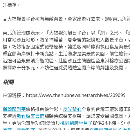
升標準，
▲大福觀景平台擁有無敵海景，全家出遊好去處。(圖/東北角管
東北角管理處表示，「大福觀海旭日平台」以「網」之形、「
用當地沙丘地形，將冬捕鰻苗、夏牽罟的記憶融入觀景平台，
標，巧妙搭配固定式鞦韆座椅，讓遊客同時能與龜山島及海景
暨宜蘭海岸線打卡新亮點，生活隨處是美景的氛圍，前往旅行
沿途可至永鎮濱海遊憩區、壯圍沙丘生態園區至東港榕樹公園
選擇亦十分多元，不妨住宿感受體驗宜蘭海岸的靜謐及悠閒。
相關
來源鏈接：https://www.thehubnews.net/archives/209099
保麗龍割字
價格推薦優仕彩。
反光背心
全系列台灣工廠製造工
宴禮遇
新竹婚宴會館
翻轉傳統婚宴框架，讓您感受異國氛圍。
半，更讓你事半功倍!!愛寶貝
桃園到府坐月子
提供24小時、9
體字
、
電腦割字
…等成品的尺寸。南部專業
嘉義到府坐月子
,
台