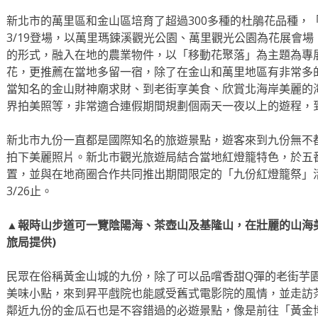
新北市的萬里區和金山區培育了超過300多種的杜鵑花品種，「2
3/19登場，以萬里瑪鋉溪觀光公園、萬里觀光公園為花展會
的形式，融入在地的農業物件，以「移動花聚落」為主題為專
花，更推薦在當地多留一宿，除了在金山和萬里地區有非常多
當知名的金山財神廟求財、到老街享美食、欣賞北海岸美麗的
界拍美照等，非常適合連假期間規劃個兩天一夜以上的遊程，
新北市九份一直都是國際知名的旅遊景點，遊客來到九份無不
拍下美麗照片。新北市觀光旅遊局結合當地紅燈籠特色，於五
置，並與在地商圈合作共同推出期間限定的「九份紅燈籠祭」活
3/26止。
▲報時山步道可一覽陰陽海、茶壺山及基隆山，在壯麗的山海美
旅局提供)
民眾在俗稱黃金山城的九份，除了可以品嚐香甜Q彈的老街芋
美味小點，來到昇平戲院也能感受舊式電影院的風情，並走訪
鄰近九份的金瓜石也是不容錯過的必遊景點，像是前往「黃金