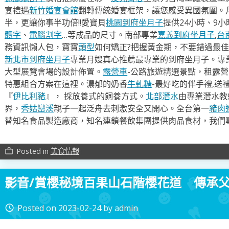
宴禮遇
新竹婚宴會館
翻轉傳統婚宴框架，讓您感受異國氛圍。
半，更讓你事半功倍!!愛寶貝
桃園到府坐月子
提供24小時、9
體字
、
電腦割字
…等成品的尺寸。南部專業
嘉義到府坐月子
,
台
務資訊懶人包，寶寶
頭型
如何矯正?把握黃金期，不要錯過最佳
新北市到府坐月子
專業月嫂真心推薦最專業的到府坐月子。專
大型展覽會場的設計佈置。
露營車
-公路旅遊精選景點，租露
特惠組合方案在這裡。濃郁的奶香
牛軋糖
-最好吃的伴手禮,送
『
伊比利豬
』， 採放養式的飼養方式。
北部潛水
由專業潛水教
界，
秀姑巒溪
親子一起泛舟去​刺激安全又開心。全台第一
豬肉
替知名食品製造廠商，知名連鎖餐飲集團提供肉品食材，我們
Posted in
美食情報
work_outline
影音/賞櫻秘境百果山石階櫻花道 傳承
Posted on
2023-02-24
by
admin
access_time