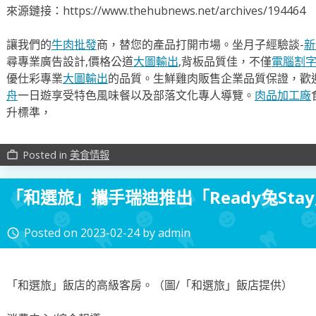
來源鏈接：https://www.thehubnews.net/archives/194464
讓我們的
牛肉批發
商，替您的產品打開市場。坐月子經驗談-
新
尋專業廣告設計,價格公道
大圖輸出
,背板品質佳，不僅
電腦割
優仕彩專業
大圖輸出
的品質。生鮮雞肉販售企業品質保證，歡
舟
一日遊享受特色風味餐以及部落文化專人導覽。
肉品加工廠
升標準，
Posted in
美食情報
work_outline
「和選旅」攜手瑞迪推出「Ready兔Sta
Posted on
2023-02-24
by
admin
access_time
「和選旅」飯店的高級客房。（圖/「和選旅」飯店提供）