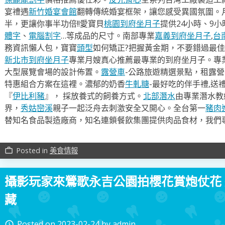
宴禮遇
新竹婚宴會館
翻轉傳統婚宴框架，讓您感受異國氛圍。
半，更讓你事半功倍!!愛寶貝
桃園到府坐月子
提供24小時、9
體字
、
電腦割字
…等成品的尺寸。南部專業
嘉義到府坐月子
,
台
務資訊懶人包，寶寶
頭型
如何矯正?把握黃金期，不要錯過最佳
新北市到府坐月子
專業月嫂真心推薦最專業的到府坐月子。專
大型展覽會場的設計佈置。
露營車
-公路旅遊精選景點，租露
特惠組合方案在這裡。濃郁的奶香
牛軋糖
-最好吃的伴手禮,送
『
伊比利豬
』， 採放養式的飼養方式。
北部潛水
由專業潛水教
界，
秀姑巒溪
親子一起泛舟去​刺激安全又開心。全台第一
豬肉
替知名食品製造廠商，知名連鎖餐飲集團提供肉品食材，我們
Posted in
美食情報
work_outline
攝影玩家來鶯歌永吉公園拍櫻花賞炮仗花
藏
Posted on
2023-02-24
by
admin
access_time