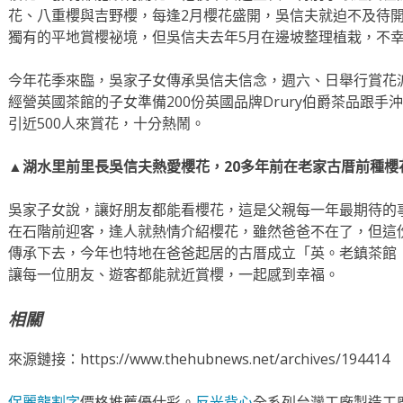
花、八重櫻與吉野櫻，每逢2月櫻花盛開，吳信夫就迫不及待
獨有的平地賞櫻祕境，但吳信夫去年5月在邊坡整理植栽，不
今年花季來臨，吳家子女傳承吳信夫信念，週六、日舉行賞花
經營英國茶館的子女準備200份英國品牌Drury伯爵茶品跟
引近500人來賞花，十分熱鬧。
▲湖水里前里長吳信夫熱愛櫻花，20多年前在老家古厝前種櫻花
吳家子女說，讓好朋友都能看櫻花，這是父親每一年最期待的
在石階前迎客，逢人就熱情介紹櫻花，雖然爸爸不在了，但這
傳承下去，今年也特地在爸爸起居的古厝成立「英。老鎮茶館
讓每一位朋友、遊客都能就近賞櫻，一起感到幸福。
相關
來源鏈接：https://www.thehubnews.net/archives/194414
保麗龍割字
價格推薦優仕彩。
反光背心
全系列台灣工廠製造工