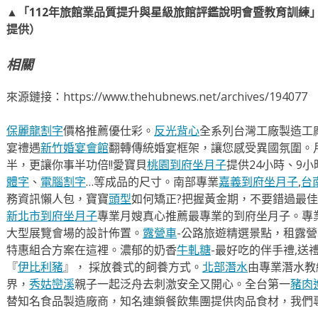
▲「112年旅館業品質提升與星級旅館評鑑說明會暨教育訓練
提供）
相關
來源鏈接：https://www.thehubnews.net/archives/194077
保麗龍割字
價格推薦優仕彩。
反光背心
全系列台灣工廠製造工
宴禮遇
新竹婚宴會館
翻轉傳統婚宴框架，讓您感受異國氛圍。
半，更讓你事半功倍!!愛寶貝
桃園到府坐月子
提供24小時、9
體字
、
電腦割字
…等成品的尺寸。南部專業
嘉義到府坐月子
,
台
務資訊懶人包，寶寶
頭型
如何矯正?把握黃金期，不要錯過最佳
新北市到府坐月子
專業月嫂真心推薦最專業的到府坐月子。專
大型展覽會場的設計佈置。
露營車
-公路旅遊精選景點，租露
特惠組合方案在這裡。濃郁的奶香
牛軋糖
-最好吃的伴手禮,送
『
伊比利豬
』， 採放養式的飼養方式。
北部潛水
由專業潛水教
界，
秀姑巒溪
親子一起泛舟去​刺激安全又開心。全台第一
豬肉
替知名食品製造廠商，知名連鎖餐飲集團提供肉品食材，我們