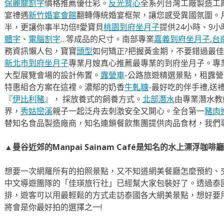
保麗龍割字
價格推薦優仕彩。
反光背心
全系列台灣工廠製造工
宴禮遇
新竹婚宴會館
翻轉傳統婚宴框架，讓您感受異國氛圍。
半，更讓你事半功倍!!愛寶貝
桃園到府坐月子
提供24小時、9
體字
、
電腦割字
…等成品的尺寸。南部專業
嘉義到府坐月子
,
台
務資訊懶人包，寶寶
頭型
如何矯正?把握黃金期，不要錯過最佳
新北市到府坐月子
專業月嫂真心推薦最專業的到府坐月子。專
大型展覽會場的設計佈置。
露營車
-公路旅遊精選景點，租露
特惠組合方案在這裡。濃郁的奶香
牛軋糖
-最好吃的伴手禮,送
『
伊比利豬
』， 採放養式的飼養方式。
北部潛水
由專業潛水教
界，
秀姑巒溪
親子一起泛舟去​刺激安全又開心。全台第一
豬肉
替知名食品製造廠商，知名連鎖餐飲集團提供肉品食材，我們
▲曼谷近郊的Manpai Sainam Café是知名的水上漂浮
想要一次網羅所有的拍照景點，又不知道網美餐廳怎麼預約、
中文導遊團隊的「佳瑛旅行社」已經幫大家包裝好了。透過泰
排，遊客可以用最輕鬆的方式走訪泰國各大網美景點，想好要用
將會是你最好拍的選擇之一!