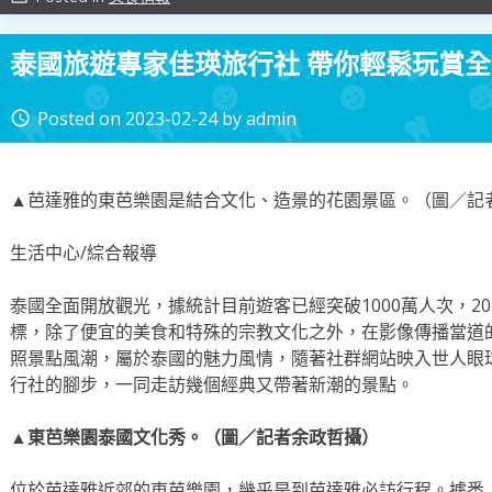
泰國旅遊專家佳瑛旅行社 帶你輕鬆玩賞
Posted on
2023-02-24
by
admin
access_time
▲芭達雅的東芭樂園是結合文化、造景的花園景區。（圖／記者
生活中心/綜合報導
泰國全面開放觀光，據統計目前遊客已經突破1000萬人次，20
標，除了便宜的美食和特殊的宗教文化之外，在影像傳播當道
照景點風潮，屬於泰國的魅力風情，隨著社群網站映入世人眼
行社的腳步，一同走訪幾個經典又帶著新潮的景點。
▲東芭樂園泰國文化秀。（圖／記者余政哲攝）
位於芭達雅近郊的東芭樂園，幾乎是到芭達雅必訪行程。據悉