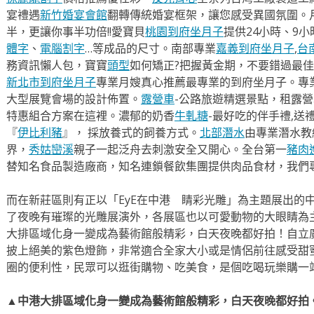
宴禮遇
新竹婚宴會館
翻轉傳統婚宴框架，讓您感受異國氛圍。
半，更讓你事半功倍!!愛寶貝
桃園到府坐月子
提供24小時、9
體字
、
電腦割字
…等成品的尺寸。南部專業
嘉義到府坐月子
,
台
務資訊懶人包，寶寶
頭型
如何矯正?把握黃金期，不要錯過最佳
新北市到府坐月子
專業月嫂真心推薦最專業的到府坐月子。專
大型展覽會場的設計佈置。
露營車
-公路旅遊精選景點，租露
特惠組合方案在這裡。濃郁的奶香
牛軋糖
-最好吃的伴手禮,送
『
伊比利豬
』， 採放養式的飼養方式。
北部潛水
由專業潛水教
界，
秀姑巒溪
親子一起泛舟去​刺激安全又開心。全台第一
豬肉
替知名食品製造廠商，知名連鎖餐飲集團提供肉品食材，我們
而在新莊區則有正以「EyE在中港 睛彩光雕」為主題展出的中
了夜晚有璀璨的光雕展演外，各展區也以可愛動物的大眼睛為
大排區域化身一變成為藝術館般精彩，白天夜晚都好拍！自立廣
披上絕美的紫色燈飾，非常適合全家大小或是情侶前往感受甜
圈的便利性，民眾可以逛街購物、吃美食，是個吃喝玩樂購一
▲中港大排區域化身一變成為藝術館般精彩，白天夜晚都好拍。