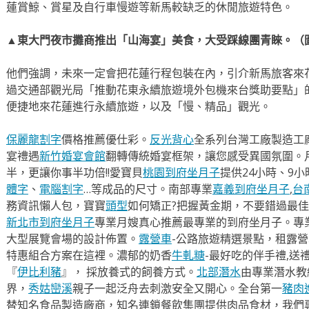
蓮賞鯨、賞星及自行車慢遊等新馬較缺乏的休閒旅遊特色。
▲東大門夜市攤商推出「山海宴」美食，大受踩線團青睞。（
他們強調，未來一定會把花蓮行程包裝在內，引介新馬旅客來
過交通部觀光局「推動花東永續旅遊境外包機來台獎助要點」
便捷地來花蓮進行永續旅遊，以及「慢、精品」觀光。
保麗龍割字
價格推薦優仕彩。
反光背心
全系列台灣工廠製造工
宴禮遇
新竹婚宴會館
翻轉傳統婚宴框架，讓您感受異國氛圍。
半，更讓你事半功倍!!愛寶貝
桃園到府坐月子
提供24小時、9
體字
、
電腦割字
…等成品的尺寸。南部專業
嘉義到府坐月子
,
台
務資訊懶人包，寶寶
頭型
如何矯正?把握黃金期，不要錯過最佳
新北市到府坐月子
專業月嫂真心推薦最專業的到府坐月子。專
大型展覽會場的設計佈置。
露營車
-公路旅遊精選景點，租露
特惠組合方案在這裡。濃郁的奶香
牛軋糖
-最好吃的伴手禮,送
『
伊比利豬
』， 採放養式的飼養方式。
北部潛水
由專業潛水教
界，
秀姑巒溪
親子一起泛舟去​刺激安全又開心。全台第一
豬肉
替知名食品製造廠商，知名連鎖餐飲集團提供肉品食材，我們