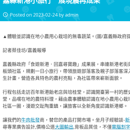
嘉縣新港小旅行 展現農再成果
Posted on
2023-02-24
by
admin
access_time
▲體驗並認識在地小農用心栽培的無毒蔬菜。(圖/嘉義縣政府提
記者蔡佳坊/嘉義報導
嘉義縣政府「食遊新港．回嘉尋寶趣」成果展，串連新港老街
板頭社區，規劃一日小旅行，帶領旅遊部落客及親子部落客深
生計畫，營造各具特色的農村亮點，為社區帶來嶄新面貌。
行程包括走訪百年新港飴老店與培桂堂，認識開臺第一村的歷
堂，品嚐在地的農特料理，藉由農事體驗認識在地小農用心栽
社區一圈，漫遊交趾陶重鎮，讓旅客以全新角度認識新港鄉。
讓我們的
牛肉批發
商，替您的產品打開市場。坐月子經驗談-
新
尋專業廣告設計,價格公道
大圖輸出
,背板品質佳，不僅
電腦割