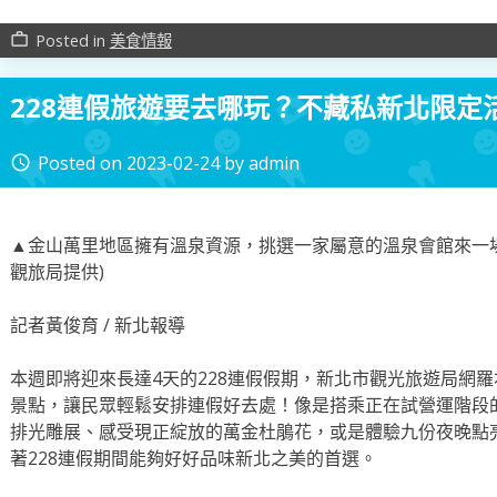
Posted in
美食情報
work_outline
228連假旅遊要去哪玩？不藏私新北限定
Posted on
2023-02-24
by
admin
access_time
▲金山萬里地區擁有溫泉資源，挑選一家屬意的溫泉會館來一場
觀旅局提供)
記者黃俊育 / 新北報導
本週即將迎來長達4天的228連假假期，新北市觀光旅遊局網
景點，讓民眾輕鬆安排連假好去處！像是搭乘正在試營運階段
排光雕展、感受現正綻放的萬金杜鵑花，或是體驗九份夜晚點
著228連假期間能夠好好品味新北之美的首選。