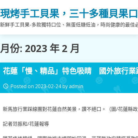
Skip
現烤手工貝果，三十多種貝果口
to
content
新鮮手工貝果-多款獨特口位、無蛋低糖低油，時尚健康的最佳
月份:
2023 年 2 月
花蓮「慢、精品」特色吸睛 國外旅行業
Posted on
2023-02-24
by
admin
access_time
新馬旅行業踩線團對花蓮自然美景，讚不絕口。（圖∕花蓮縣
記者范振和∕花蓮報導