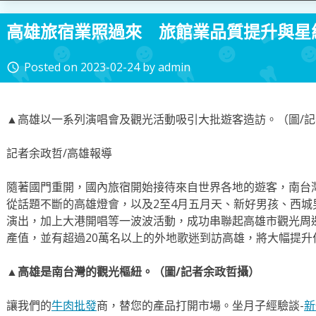
高雄旅宿業照過來 旅館業品質提升與星
Posted on
2023-02-24
by
admin
access_time
▲高雄以一系列演唱會及觀光活動吸引大批遊客造訪。（圖/
記者余政哲/高雄報導
隨著國門重開，國內旅宿開始接待來自世界各地的遊客，南台
從話題不斷的高雄燈會，以及2至4月五月天、新好男孩、西城男孩
演出，加上大港開唱等一波波活動，成功串聯起高雄市觀光周邊
產值，並有超過20萬名以上的外地歌迷到訪高雄，將大幅提升
▲高雄是南台灣的觀光樞紐。（圖/記者余政哲攝）
讓我們的
牛肉批發
商，替您的產品打開市場。坐月子經驗談-
新