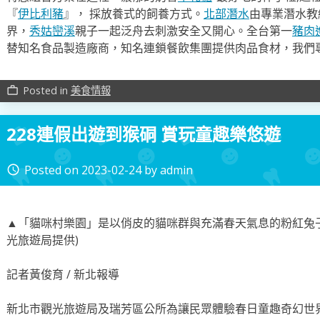
『
伊比利豬
』， 採放養式的飼養方式。
北部潛水
由專業潛水教
界，
秀姑巒溪
親子一起泛舟去​刺激安全又開心。全台第一
豬肉
替知名食品製造廠商，知名連鎖餐飲集團提供肉品食材，我們
Posted in
美食情報
work_outline
228連假出遊到猴硐 賞玩童趣樂悠遊
Posted on
2023-02-24
by
admin
access_time
▲「貓咪村樂園」是以俏皮的貓咪群與充滿春天氣息的粉紅兔子
光旅遊局提供)
記者黃俊育 / 新北報導
新北市觀光旅遊局及瑞芳區公所為讓民眾體驗春日童趣奇幻世