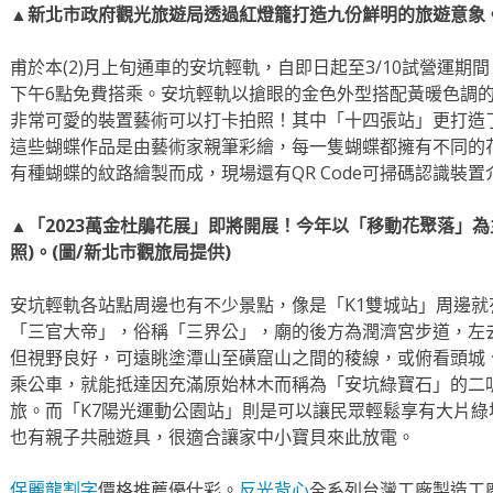
▲新北市政府觀光旅遊局透過紅燈籠打造九份鮮明的旅遊意象。
甫於本(2)月上旬通車的安坑輕軌，自即日起至3/10試營運期
下午6點免費搭乘。安坑輕軌以搶眼的金色外型搭配黃暖色調
非常可愛的裝置藝術可以打卡拍照！其中「十四張站」更打造
這些蝴蝶作品是由藝術家親筆彩繪，每一隻蝴蝶都擁有不同的
有種蝴蝶的紋路繪製而成，現場還有QR Code可掃碼認識裝
▲「2023萬金杜鵑花展」即將開展！今年以「移動花聚落」為主
照)。(圖/新北市觀旅局提供)
安坑輕軌各站點周邊也有不少景點，像是「K1雙城站」周邊就
「三官大帝」，俗稱「三界公」，廟的後方為潤濟宮步道，左
但視野良好，可遠眺塗潭山至磺窟山之間的稜線，或俯看頭城
乘公車，就能抵達因充滿原始林木而稱為「安坑綠寶石」的二
旅。而「K7陽光運動公園站」則是可以讓民眾輕鬆享有大片
也有親子共融遊具，很適合讓家中小寶貝來此放電。
保麗龍割字
價格推薦優仕彩。
反光背心
全系列台灣工廠製造工