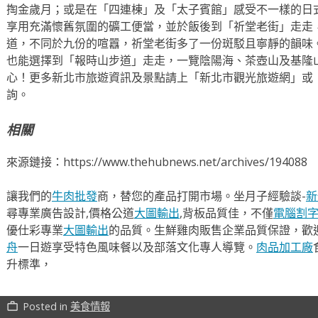
掏金歲月；或是在「四連棟」及「太子賓館」感受不一樣的日
享用充滿懷舊氛圍的礦工便當，並於飯後到「祈堂老街」走走
道，不同於九份的喧囂，祈堂老街多了一份斑駁且寧靜的韻味
也能選擇到「報時山步道」走走，一覽陰陽海、茶壺山及基隆
心！更多新北市旅遊資訊及景點請上「新北市觀光旅遊網」或「新
詢。
相關
來源鏈接：https://www.thehubnews.net/archives/194088
讓我們的
牛肉批發
商，替您的產品打開市場。坐月子經驗談-
新
尋專業廣告設計,價格公道
大圖輸出
,背板品質佳，不僅
電腦割
優仕彩專業
大圖輸出
的品質。生鮮雞肉販售企業品質保證，歡
舟
一日遊享受特色風味餐以及部落文化專人導覽。
肉品加工廠
升標準，
Posted in
美食情報
work_outline