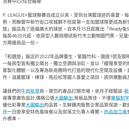
消費中心/綜合報導
P. LEAGUE+籃球聯賽自成立以來，受到台灣籃球迷的喜愛
例，而聯盟中新竹街口攻城獅不但是第一支加盟球隊更成為新
旅」飯店為了造福廣大的球迷，自本月15日起推出「Ready兔S
每房4620元起，依房型人數除贈送新竹市立動物園門票、兒
方周邊商品一份。
「和選旅」飯店於2022年品牌重生，緊臨竹科、國道1號及
一每房型皆有獨立陽台、獨立空調與浴缸，並以「緩慢享受的
客製化體驗，以及專為新商務時代打造的現代化空間及設備。
作，涵蓋籃球、棒球、馬拉松等國人喜愛之項目，提供運動員
讓我們的
牛肉批發
商，替您的產品打開市場。坐月子經驗談-
新
尋專業廣告設計,價格公道
大圖輸出
,背板品質佳，不僅
電腦割
優仕彩專業
大圖輸出
的品質。生鮮雞肉販售企業品質保證，歡
舟
一日遊享受特色風味餐以及部落文化專人導覽。
肉品加工廠
升標準，