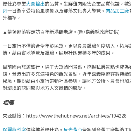
優仕彩專業
大圖輸出
的品質。生鮮雞肉販售企業品質保證，歡
舟
一日遊享受特色風味餐以及部落文化專人導覽。
肉品加工廠
升標準，
▲帶領部落客走訪百年新港飴老店。(圖/嘉義縣政府提供)
一日旅行不僅適合全年齡民眾，更以食農體驗角度切入，拓展
情，藉由實地導覽及體驗，展現社區累積多年的成果。
目前國內旅遊盛行，除了大眾熱門景點，挖掘私房景點也成為
鍊，營造出許多充滿特色的觀光景點，近年嘉義縣遊客數持續
秘境，期盼藉由小旅行帶動社區參與，讓地方公所、農會也加
對環境的認同感與地方人文風情的感受。
相關
來源鏈接：https://www.thehubnews.net/archives/194228
保麗龍割字
價格推薦優仕彩。
反光背心
全系列台灣工廠製造工