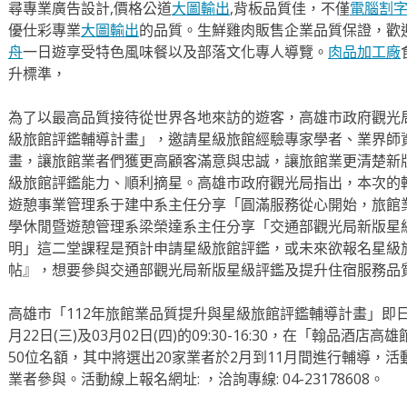
尋專業廣告設計,價格公道
大圖輸出
,背板品質佳，不僅
電腦割
優仕彩專業
大圖輸出
的品質。生鮮雞肉販售企業品質保證，歡
舟
一日遊享受特色風味餐以及部落文化專人導覽。
肉品加工廠
升標準，
為了以最高品質接待從世界各地來訪的遊客，高雄市政府觀光局
級旅館評鑑輔導計畫」，邀請星級旅館經驗專家學者、業界師
畫，讓旅館業者們獲更高顧客滿意與忠誠，讓旅館業更清楚新
級旅館評鑑能力、順利摘星。高雄市政府觀光局指出，本次的
遊憩事業管理系于建中系主任分享「圓滿服務從心開始，旅館
學休閒暨遊憩管理系梁榮達系主任分享「交通部觀光局新版星
明」這二堂課程是預計申請星級旅館評鑑，或未來欲報名星級
帖』，想要參與交通部觀光局新版星級評鑑及提升住宿服務品
高雄市「112年旅館業品質提升與星級旅館評鑑輔導計畫」即
月22日(三)及03月02日(四)的09:30-16:30，在「翰品
50位名額，其中將選出20家業者於2月到11月間進行輔導，
業者參與。活動線上報名網址: ，洽詢專線: 04-23178608。