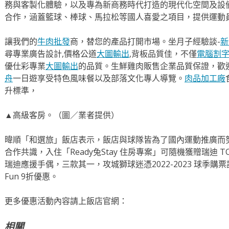
務與客製化體驗，以及專為新商務時代打造的現代化空間及設
合作，涵蓋籃球、棒球、馬拉松等國人喜愛之項目，提供運動
讓我們的
牛肉批發
商，替您的產品打開市場。坐月子經驗談-
新
尋專業廣告設計,價格公道
大圖輸出
,背板品質佳，不僅
電腦割
優仕彩專業
大圖輸出
的品質。生鮮雞肉販售企業品質保證，歡
舟
一日遊享受特色風味餐以及部落文化專人導覽。
肉品加工廠
升標準，
▲高級客房。（圖／業者提供）
暐順「和選旅」飯店表示，飯店與球隊皆為了國內運動推廣而
合作共識，入住「Ready兔Stay 住房專案」可隨機獲贈瑞迪 
瑞迪應援手偶，三款其一，攻城獅球迷憑2022-2023 球季購票
Fun 9折優惠。
更多優惠活動內容請上飯店官網：
相關