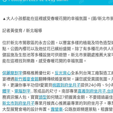
▲大人小孩都能在這裡感受春暖花開的幸福氛圍。(圖/新北市景
記者黃俊育 / 新北報導
位於新北市鶯歌區的永吉公園，以豐富多樣的植栽及特色造型
點。公園內櫻花以及炮仗花已繽紛盛開，除了有多種花卉供人
健設施及生態池等多種設施可供遊憩，新北市景觀處推薦大家
能在這裡找到樂趣，感受春暖花開的幸福氛圍。
保麗龍割字
價格推薦優仕彩。
反光背心
全系列台灣工廠製造工
宴禮遇
新竹婚宴會館
翻轉傳統婚宴框架，讓您感受異國氛圍。
半，更讓你事半功倍!!愛寶貝
桃園到府坐月子
提供24小時、9
體字
、
電腦割字
…等成品的尺寸。南部專業
嘉義到府坐月子
,
台
務資訊懶人包，寶寶
頭型
如何矯正?把握黃金期，不要錯過最佳
新北市到府坐月子
專業月嫂真心推薦最專業的到府坐月子。專
大型展覽會場的設計佈置。
露營車
-公路旅遊精選景點，租露