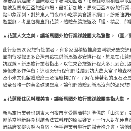
隨著疫情趨緩，國際旅遊市場開始回溫，花蓮縣政府積極爭取
加坡及馬來西亞旅遊市場，最近新加坡、馬來西亞20家旅行
點印象深刻，對於東大門夜市小吃等美食讚不絕口，紛紛強調
遊型態，考量包機直飛花蓮，體驗永續旅遊及「慢、精品」的
▲花蓮人文之美，讓新馬國外旅行業踩線團大為驚艷。（圖／
此行新馬20家旅行社業者，有多家因積極推廣臺灣觀光獲交
並期待發掘更多台灣景點提供新馬遊客安排行程，於是在花蓮
訪踩線。新馬旅行業者指出，以往來台旅遊行程大多只到台北
蓮但未多作停留；這趟3天行程他們陸續到訪大農大富平地森
及小米文化館體驗磨玉及搗麻糬DIY，了解花蓮著名的玉石及
驗全台唯一的黃金碳酸鹽泉，讓他們體驗到新馬沒有的溫泉旅宿
▲花蓮原住民料理美食，讓新馬國外旅行業踩線團食指大動 。
新馬旅行業者也到東大門夜市享受攤商特別準備的「山海宴」
部落當地新鮮食材結合法式料理的原民饗宴，一行人對花蓮自
過縣府安排與縣內食宿、伴手禮業者舉行的媒合推介會，讓他