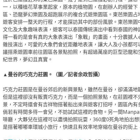
一，以種植花草事業起家，原本的植物園，在創辦人的經營下
區、恐龍夢幻樂園及超跑展示的複合式遊樂園區。東芭樂園占
遊客安排一整天的行程，才能探訪其中的部份風貌。東芭樂園
文化及大象趣味表演，遊客可以泰國傳統演出中看到泰國的神
得一看的是會有真的大象表演出「象戰」的畫面，十分震撼人
雜技演出，可愛的大象們會近距離地表演，讓大人及小孩都可
議搭乘遊園車前往園區各景點拍照，有超過萬座的巨型恐龍和
紀世界，夢幻且真實。
▲曼谷的巧克力莊園。（圖／記者余政哲攝）
巧克力莊園是在曼谷郊后的新興景點，雖然在曼谷，卻滿滿地
但是這裡卻沒有販賣巧克力，而是一個拍照景點，在莊園裡不
景，不定時還會有吉祥物搭著船出來與遊客打招呼，園區內有
倘若有時間多待一會兒，不妨試試這裡的食物。另一間Manpai S
啡廳，大夥兒在這裡可以盡情拍照玩耍，360度0死角地拍出
是搭著嘟嘟車環城小旅行，快速且有效率地穿縮在曼谷的街上