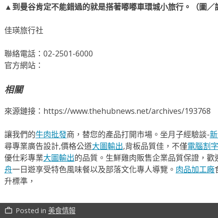
▲到曼谷肯定不能錯過的就是搭著嘟嘟車環城小旅行。（圖／
佳瑛旅行社
聯絡電話：02-2501-6000
官方網站：
相關
來源鏈接：https://www.thehubnews.net/archives/193768
讓我們的
牛肉批發
商，替您的產品打開市場。坐月子經驗談-
新
尋專業廣告設計,價格公道
大圖輸出
,背板品質佳，不僅
電腦割
優仕彩專業
大圖輸出
的品質。生鮮雞肉販售企業品質保證，歡
舟
一日遊享受特色風味餐以及部落文化專人導覽。
肉品加工廠
升標準，
Posted in
美食情報
work_outline