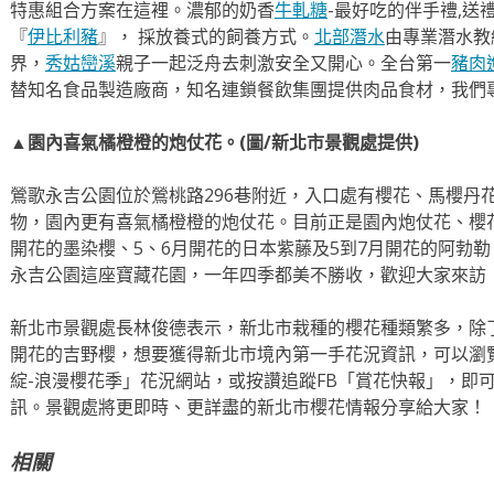
特惠組合方案在這裡。濃郁的奶香
牛軋糖
-最好吃的伴手禮,送
『
伊比利豬
』， 採放養式的飼養方式。
北部潛水
由專業潛水教
界，
秀姑巒溪
親子一起泛舟去​刺激安全又開心。全台第一
豬肉
替知名食品製造廠商，知名連鎖餐飲集團提供肉品食材，我們
▲園內喜氣橘橙橙的炮仗花。(圖/新北市景觀處提供)
鶯歌永吉公園位於鶯桃路296巷附近，入口處有櫻花、馬櫻丹
物，園內更有喜氣橘橙橙的炮仗花。目前正是園內炮仗花、櫻
開花的墨染櫻、5、6月開花的日本紫藤及5到7月開花的阿勃
永吉公園這座寶藏花園，一年四季都美不勝收，歡迎大家來訪
新北市景觀處長林俊德表示，新北市栽種的櫻花種類繁多，除
開花的吉野櫻，想要獲得新北市境內第一手花況資訊，可以瀏覽
綻-浪漫櫻花季」花況網站，或按讚追蹤FB「賞花快報」，即
訊。景觀處將更即時、更詳盡的新北市櫻花情報分享給大家！
相關