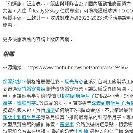
「和選旅」飯店表示，飯店與球隊皆為了國內運動推廣而努力
共識，入住「Ready兔Stay 住房專案」可隨機獲贈瑞迪 TO
應援手偶，三款其一，攻城獅球迷憑2022-2023 球季購票證明還可
優惠。
更多優惠活動內容請上飯店官網：
相關
來源鏈接：https://www.thehubnews.net/archives/194562
保麗龍割字
價格推薦優仕彩。
反光背心
全系列台灣工廠製造工
宴禮遇
新竹婚宴會館
翻轉傳統婚宴框架，讓您感受異國氛圍。
半，更讓你事半功倍!!愛寶貝
桃園到府坐月子
提供24小時、9
體字
、
電腦割字
…等成品的尺寸。南部專業
嘉義到府坐月子
,
台
務資訊懶人包，寶寶
頭型
如何矯正?把握黃金期，不要錯過最佳
新北市到府坐月子
專業月嫂真心推薦最專業的到府坐月子。專
大型展覽會場的設計佈置。
露營車
-公路旅遊精選景點，租露
特惠組合方案在這裡。濃郁的奶香
牛軋糖
-最好吃的伴手禮,送