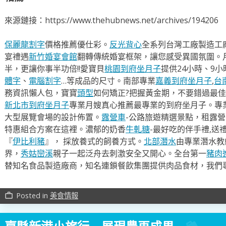
來源鏈接：https://www.thehubnews.net/archives/194206
保麗龍割字
價格推薦優仕彩。
反光背心
全系列台灣工廠製造工
宴禮遇
新竹婚宴會館
翻轉傳統婚宴框架，讓您感受異國氛圍。
半，更讓你事半功倍!!愛寶貝
桃園到府坐月子
提供24小時、9
體字
、
電腦割字
…等成品的尺寸。南部專業
嘉義到府坐月子
,
台
務資訊懶人包，寶寶
頭型
如何矯正?把握黃金期，不要錯過最佳
新北市到府坐月子
專業月嫂真心推薦最專業的到府坐月子。專
大型展覽會場的設計佈置。
露營車
-公路旅遊精選景點，租露
特惠組合方案在這裡。濃郁的奶香
牛軋糖
-最好吃的伴手禮,送
『
伊比利豬
』， 採放養式的飼養方式。
北部潛水
由專業潛水教
界，
秀姑巒溪
親子一起泛舟去​刺激安全又開心。全台第一
豬肉
替知名食品製造廠商，知名連鎖餐飲集團提供肉品食材，我們
Posted in
美食情報
work_outline