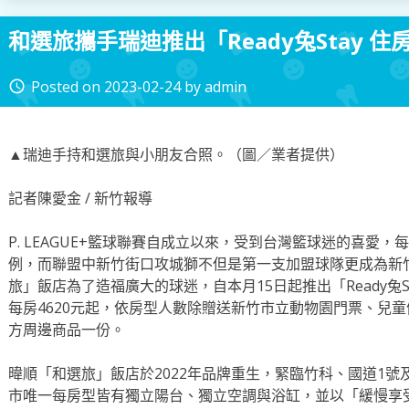
和選旅攜手瑞迪推出「Ready兔Stay 住
Posted on
2023-02-24
by
admin
access_time
▲瑞迪手持和選旅與小朋友合照。（圖／業者提供）
記者陳愛金 / 新竹報導
P. LEAGUE+籃球聯賽自成立以來，受到台灣籃球迷的喜愛
例，而聯盟中新竹街口攻城獅不但是第一支加盟球隊更成為新
旅」飯店為了造福廣大的球迷，自本月15日起推出「Ready兔S
每房4620元起，依房型人數除贈送新竹市立動物園門票、兒
方周邊商品一份。
暐順「和選旅」飯店於2022年品牌重生，緊臨竹科、國道1
市唯一每房型皆有獨立陽台、獨立空調與浴缸，並以「緩慢享