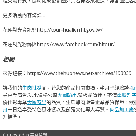
種交流行式，協助促成更多國外業者帶客來花蓮，讓各國遊客
更多活動內容請詳：
花蓮觀光資訊網http://tour-hualien.hl.gov.tw/
花蓮觀光粉絲團https://www.facebook.com/hltour/
相關
來源鏈接：https://www.thehubnews.net/archives/193839
讓我們的
牛肉批發
商，替您的產品打開市場。坐月子經驗談-
新
尋專業廣告設計,價格公道
大圖輸出
,背板品質佳，不僅
電腦割
優仕彩專業
大圖輸出
的品質。生鮮雞肉販售企業品質保證，歡
舟
一日遊享受特色風味餐以及部落文化專人導覽。
肉品加工廠
升標準，
Posted in
美食情報
work_outline