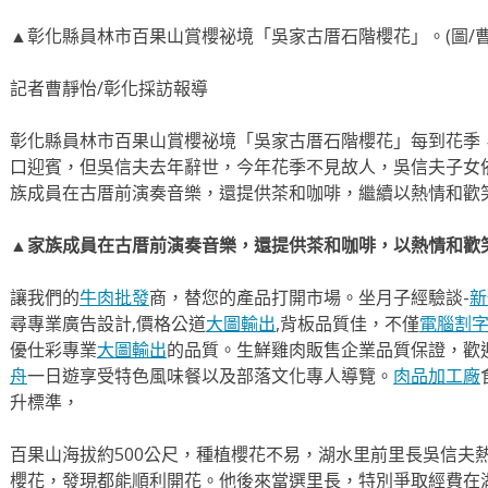
▲彰化縣員林市百果山賞櫻祕境「吳家古厝石階櫻花」。(圖/曹
記者曹靜怡/彰化採訪報導
彰化縣員林市百果山賞櫻祕境「吳家古厝石階櫻花」每到花季
口迎賓，但吳信夫去年辭世，今年花季不見故人，吳信夫子女
族成員在古厝前演奏音樂，還提供茶和咖啡，繼續以熱情和歡
▲家族成員在古厝前演奏音樂，還提供茶和咖啡，以熱情和歡笑
讓我們的
牛肉批發
商，替您的產品打開市場。坐月子經驗談-
新
尋專業廣告設計,價格公道
大圖輸出
,背板品質佳，不僅
電腦割
優仕彩專業
大圖輸出
的品質。生鮮雞肉販售企業品質保證，歡
舟
一日遊享受特色風味餐以及部落文化專人導覽。
肉品加工廠
升標準，
百果山海拔約500公尺，種植櫻花不易，湖水里前里長吳信夫
櫻花，發現都能順利開花。他後來當選里長，特別爭取經費在