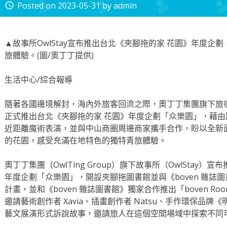
Posted on
2023-05-31
by
admin
access_time
▲故事所OwlStay宣布推出台北《夾腳拖的家 花園》年度
旅體驗。(圖/奧丁丁提供)
生活中心/綜合報導
隨著各國邊境解封，海內外旅客回流之際，奧丁丁集團旗下旅宿整
正式推出台北《夾腳拖的家 花園》年度企劃「众樂園」，藉
近距離魔術表演，並與中山商圈周邊商家攜手合作，盼以全新
的花園，感受充滿在地特色的獨特青旅體驗。
奧丁丁集團（OwlTing Group）旗下故事所（OwlStay）
年度企劃「众樂園」，開設夾腳拖圖書館並與《boven 雜誌
計畫，並和《boven 雜誌圖書館》獨家合作推出「boven Room
邀請藝術創作者 Xavia、插畫創作者 Natsu、手作環保品
藝文展演形式訴說故事，邀請旅人在這個空間場域中探索不同