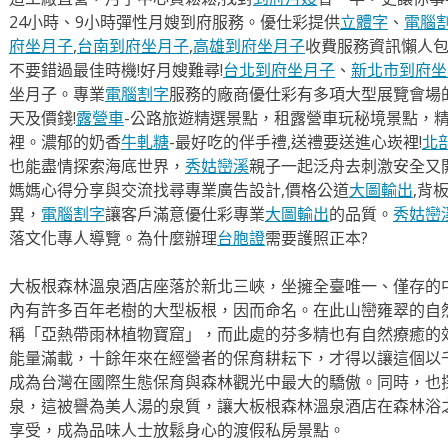
24小時、9小時彈性月嫂到府服務。優仕彩提供
立體字
、
電腦
府坐月子
,
台南到府坐月子
,
高雄到府坐月子
收費服務資訊懶人
不要錯過最佳時機!好月嫂難尋!
台北到府坐月子
、
新北市到府坐
坐月子。專業
電腦割字
服務的廠商優仕彩有多項大型展覽會場
天及價錢!
露營車
-公路旅遊精選景點，租露營車玩秘境景點，
裡。濃郁的奶香
牛軋糖
-最好吃的伴手禮,送禮要送進心崁裡!
北
也能盡情探索海底世界，
秀姑巒溪
親子一起泛舟去​刺激安全又
媽媽心得分享與交流找尋專業廣告設計,價格公道
大圖輸出
,背
異，
電腦割字
讓客戶滿意優仕彩專業
大圖輸出
的品質。
秀姑巒
落文化專人導覽。為什麼辦理
台胞證
需要護照正本?
大板根森林溫泉酒店座落於新北三峽，坐擁全臺唯一、僅存的
內有許多百年老樹的大型板根，因而命名。在此山巒雍翠的自
稱「亞熱帶雨林植物寶窟」，而此處的芬多精也有自然療癒的
能量滿載，十餘年來在經營者的保育耕耘下，才得以讓這個以
成為台灣在國際生態保育與森林觀光中最大的驕傲。同時，也
泉，這被譽為美人湯的泉質，讓大板根森林溫泉酒店在森林浴
享受，成為品味人士放鬆身心的渡假私房景點。