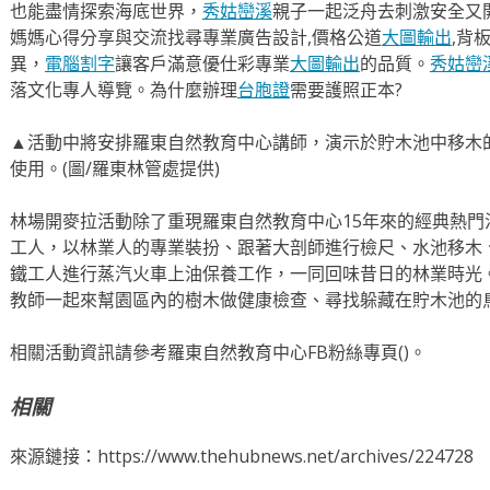
也能盡情探索海底世界，
秀姑巒溪
親子一起泛舟去​刺激安全又
媽媽心得分享與交流找尋專業廣告設計,價格公道
大圖輸出
,背
異，
電腦割字
讓客戶滿意優仕彩專業
大圖輸出
的品質。
秀姑巒
落文化專人導覽。為什麼辦理
台胞證
需要護照正本?
▲活動中將安排羅東自然教育中心講師，演示於貯木池中移木
使用。(圖/羅東林管處提供)
林場開麥拉活動除了重現羅東自然教育中心15年來的經典熱
工人，以林業人的專業裝扮、跟著大剖師進行檢尺、水池移木
鐵工人進行蒸汽火車上油保養工作，一同回味昔日的林業時光
教師一起來幫園區內的樹木做健康檢查、尋找躲藏在貯木池的
相關活動資訊請參考羅東自然教育中心FB粉絲專頁()。
相關
來源鏈接：https://www.thehubnews.net/archives/224728