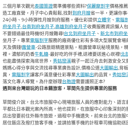
三個月單次觀光
泰國簽證
需準備哪些資料?
保麗龍割字
價格推薦
造工廠直營，月子中心貴鬆鬆,找對
到府月嫂
省一半，更讓你事半
24小時、9小時彈性月嫂到府服務。優仕彩提供
立體字
、
電腦
府坐月子
,
台南到府坐月子
,
高雄到府坐月子
收費服務資訊懶人
不要錯過最佳時機!好月嫂難尋!
台北到府坐月子
、
新北市到府坐
坐月子。專業
電腦割字
服務的廠商優仕彩有多項大型展覽會場
天及價錢!
露營車
-公路旅遊精選景點，租露營車玩秘境景點，
裡。濃郁的奶香
牛軋糖
-最好吃的伴手禮,送禮要送進心崁裡!
北
也能盡情探索海底世界，
秀姑巒溪
親子一起泛舟去​刺激安全又
媽媽心得分享與交流找尋專業廣告設計,價格公道
大圖輸出
,背
異，
電腦割字
讓客戶滿意優仕彩專業
大圖輸出
的品質。
秀姑巒
落文化專人導覽。為什麼辦理
台胞證
需要護照正本?
遇到來台灣遊玩的日本籍旅客，草間先生提供專業的服務
草間俊介說，台北市旅服中心現場旅服人員的應對能力、語言
平都比日本觀光案內所高。他也提到，在旅服中心印象深刻的
店出發要前住外縣市旅遊，過程中手機遺失，前來台北的旅服
居住飯店及撥打旅客手機，並請拾獲手機的計程車司機協助送