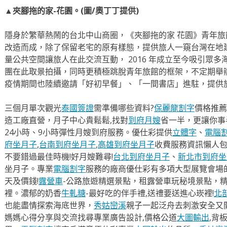
▲夾腳拖的家-花園。(圖/奧丁丁提供)
隱身於繁華熱鬧的台北中山商圈，《夾腳拖的家 花園》青年旅館
改造而成，除了保留老宅的原有樣態，提供旅人一窺台灣在地
量公共空間讓旅人在此交流互動， 2016 年成立至今吸引眾
團在此取景拍攝，同時更積極跳脫青年旅館的框架，不定期舉
疫情期間也陸續邀請「好初早餐」、「一間書店」進駐，提供
三個月單次觀光
泰國簽證
需準備哪些資料?
保麗龍割字
價格推薦
造工廠直營，月子中心貴鬆鬆,找對
到府月嫂
省一半，更讓你事半
24小時、9小時彈性月嫂到府服務。優仕彩提供
立體字
、
電腦
府坐月子
,
台南到府坐月子
,
高雄到府坐月子
收費服務資訊懶人
不要錯過最佳時機!好月嫂難尋!
台北到府坐月子
、
新北市到府坐
坐月子。專業
電腦割字
服務的廠商優仕彩有多項大型展覽會場
天及價錢!
露營車
-公路旅遊精選景點，租露營車玩秘境景點，
裡。濃郁的奶香
牛軋糖
-最好吃的伴手禮,送禮要送進心崁裡!
北
也能盡情探索海底世界，
秀姑巒溪
親子一起泛舟去​刺激安全又
媽媽心得分享與交流找尋專業廣告設計,價格公道
大圖輸出
,背