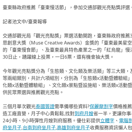
臺東縣政府推薦「臺東慢活節」，參加交通部觀光亮點獎評選。
記者池文中/臺東報導
交通部觀光局「觀光亮點獎」票選活動開跑，臺東縣政府推薦3
思創意大獎（Muse Creative Awards）金獎的「臺東最
的「臺東慢食節」、及臺東最具特色產業之一的「紅烏龍」慢
30日止，踴躍線上投票，一日6票，還有機會抽大獎。
今年觀光亮點獎分為「生態類、文化類及樂活類」等三大類，
等兩組類別，共計六項組別，分別為「生態類x活動暨體驗組」
化類x活動暨體驗組」、文化類x景點暨設施組、樂活類x活動
供民眾票選與推薦觀光亮點。
三個月單次觀光
泰國簽證
需準備哪些資料?
保麗龍割字
價格推薦
造工廠直營，月子中心貴鬆鬆,找對
到府月嫂
省一半，更讓你事半
24小時、9小時彈性月嫂到府服務。優仕彩提供
立體字
、
電腦
府坐月子
,
台南到府坐月子
,
高雄到府坐月子
收費服務資訊懶人