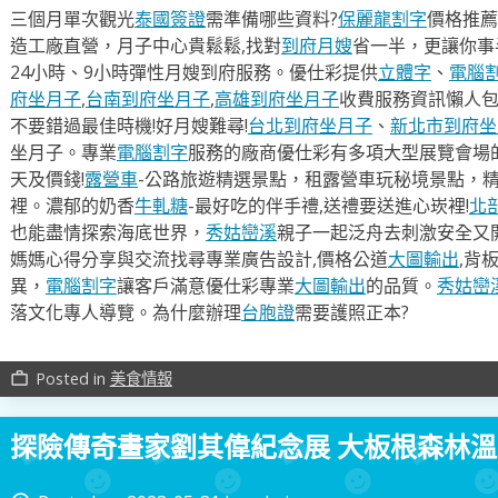
三個月單次觀光
泰國簽證
需準備哪些資料?
保麗龍割字
價格推薦
造工廠直營，月子中心貴鬆鬆,找對
到府月嫂
省一半，更讓你事半
24小時、9小時彈性月嫂到府服務。優仕彩提供
立體字
、
電腦
府坐月子
,
台南到府坐月子
,
高雄到府坐月子
收費服務資訊懶人
不要錯過最佳時機!好月嫂難尋!
台北到府坐月子
、
新北市到府坐
坐月子。專業
電腦割字
服務的廠商優仕彩有多項大型展覽會場
天及價錢!
露營車
-公路旅遊精選景點，租露營車玩秘境景點，
裡。濃郁的奶香
牛軋糖
-最好吃的伴手禮,送禮要送進心崁裡!
北
也能盡情探索海底世界，
秀姑巒溪
親子一起泛舟去​刺激安全又
媽媽心得分享與交流找尋專業廣告設計,價格公道
大圖輸出
,背
異，
電腦割字
讓客戶滿意優仕彩專業
大圖輸出
的品質。
秀姑巒
落文化專人導覽。為什麼辦理
台胞證
需要護照正本?
Posted in
美食情報
work_outline
探險傳奇畫家劉其偉紀念展 大板根森林溫