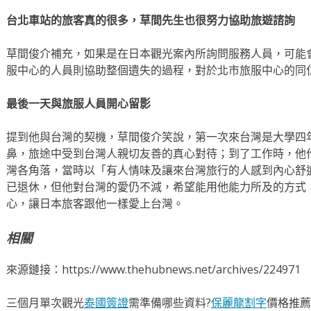
台北車站的旅客真的很多，草間先生也很努力協助旅遊諮詢
草間俊介補充，如果是在日本觀光案內所詢問服務人員，可能
服中心的人員則協助整個遺失的過程，對於北市旅服中心的同
最後一天與旅服人員開心留影
提到他與台灣的契機，草間俊介笑說，第一次來台灣是大學四
鼻，旅途中受到台灣人親切友善的真心對待；到了工作時，他
灣各角落，當時以「有人情味及讓來台灣旅行的人感到內心舒
已退休，但他對台灣的愛仍不減，希望能用他能力所及的方式
心，讓日本旅客跟他一樣愛上台灣。
相關
來源鏈接：https://www.thehubnews.net/archives/224971
三個月單次觀光
泰國簽證
需準備哪些資料?
保麗龍割字
價格推薦