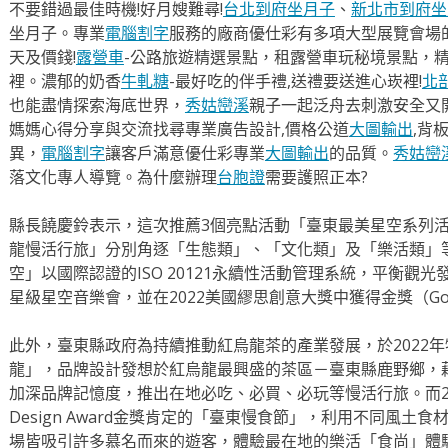
不要錯過最佳時機!好月嫂難尋!
台北到府坐月子
、
新北市到府坐
坐月子。專業
電腦割字
服務的廠商優仕彩有多項大型展覽會場
天及價錢!
露營車
-公路旅遊精選景點，租露營車玩秘境景點，
裡。濃郁的奶香
牛軋糖
-最好吃的伴手禮,送禮要送進心崁裡!
北
也能盡情探索海底世界，
秀姑巒溪
親子一起泛舟去​刺激安全又
媽媽心得分享與交流找尋專業廣告設計,價格公道
大圖輸出
,背
異，
電腦割字
讓客戶滿意優仕彩專業
大圖輸出
的品質。
秀姑巒
落文化專人導覽。為什麼辦理
台胞證
需要護照正本?
縣長饒慶鈴表示，這次推薦3個亮點活動「臺東最美星空系列
龍慢活行旅」分別角逐「生態類」、「文化類」及「樂活類」
空」以國際認證的ISO 20121永續性活動管理系統，平衡觀
星級星空音樂會，並在2022美國繆思創意大獎中獲得金獎（Gold
此外，臺東縣政府為持續推動紅烏龍茶的產業發展，於2022
龍」，品牌設計發想於紅烏龍最興盛的茶區－臺東縣鹿野鄉，
加深品牌記憶度，推出在地必吃、必買、必玩等慢活行旅。而20
Design Award金獎肯定的「臺東慢食節」，利用不同風
場皆吸引許多慕名而來的遊客，體驗最在地的樂活「食尚」體