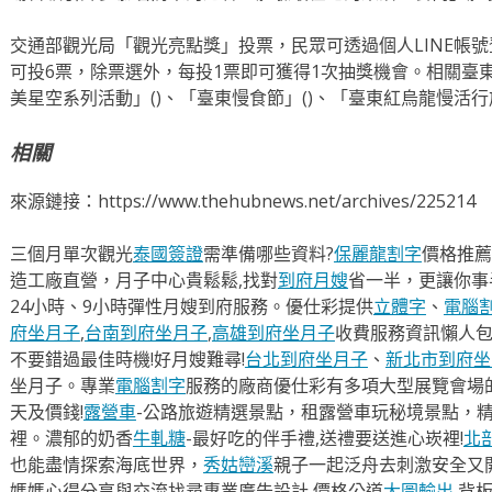
交通部觀光局「觀光亮點獎」投票，民眾可透過個人LINE帳
可投6票，除票選外，每投1票即可獲得1次抽獎機會。相關臺
美星空系列活動」()、「臺東慢食節」()、「臺東紅烏龍慢活行
相關
來源鏈接：https://www.thehubnews.net/archives/225214
三個月單次觀光
泰國簽證
需準備哪些資料?
保麗龍割字
價格推薦
造工廠直營，月子中心貴鬆鬆,找對
到府月嫂
省一半，更讓你事半
24小時、9小時彈性月嫂到府服務。優仕彩提供
立體字
、
電腦
府坐月子
,
台南到府坐月子
,
高雄到府坐月子
收費服務資訊懶人
不要錯過最佳時機!好月嫂難尋!
台北到府坐月子
、
新北市到府坐
坐月子。專業
電腦割字
服務的廠商優仕彩有多項大型展覽會場
天及價錢!
露營車
-公路旅遊精選景點，租露營車玩秘境景點，
裡。濃郁的奶香
牛軋糖
-最好吃的伴手禮,送禮要送進心崁裡!
北
也能盡情探索海底世界，
秀姑巒溪
親子一起泛舟去​刺激安全又
媽媽心得分享與交流找尋專業廣告設計,價格公道
大圖輸出
,背