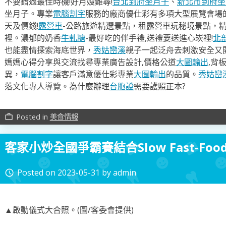
不要錯過最佳時機!好月嫂難尋!
台北到府坐月子
、
新北市到府坐
坐月子。專業
電腦割字
服務的廠商優仕彩有多項大型展覽會場
天及價錢!
露營車
-公路旅遊精選景點，租露營車玩秘境景點，
裡。濃郁的奶香
牛軋糖
-最好吃的伴手禮,送禮要送進心崁裡!
北
也能盡情探索海底世界，
秀姑巒溪
親子一起泛舟去​刺激安全又
媽媽心得分享與交流找尋專業廣告設計,價格公道
大圖輸出
,背
異，
電腦割字
讓客戶滿意優仕彩專業
大圖輸出
的品質。
秀姑巒
落文化專人導覽。為什麼辦理
台胞證
需要護照正本?
Posted in
美食情報
work_outline
客家小炒全國爭霸賽結合Slow Fast-Fo
Posted on
2023-05-31
by
admin
access_time
▲啟動儀式大合照。(圖/客委會提供)