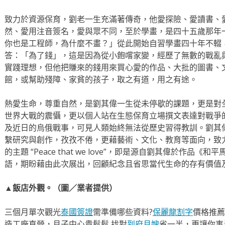
致力於資源保育，劉老一生充滿著傳奇，他愛探險、愛讀書、
然、愛用注音簽名，愛與眾不同，至於學畫，是四十五歲那年
你也是工程師，為什麼不畫？」從此開始自習學畫四十年不輟
答：「為了錢」，這是因為從小飽嚐家變，經歷了無數的戰亂
實踐理想，但他把賺來的錢用來買心愛的作品、大批的圖書、
館，或幫助殘障、家貧的孩子，取之有道，用之有途。
熱愛生命，尊重自然，是劉其偉一生從未停歇的課題，更是對
世界大戰的震懾，更以個人站在生態保育立場撰文表達對戰爭
及近日的烏俄戰事，可見人類始終無法從歷史習得教訓。劉其
繫研究與創作，孜孜不倦，更藉藝術、文化、教育等面向，致
的主題 “Peace that we love”，即是源自劉其偉於作
語，期盼藉由此次展出，回顧紀念且省思當代生命的存有價值
▲飯店外觀。（圖／業者提供）
三個月單次觀光
泰國簽證
需準備哪些資料?
保麗龍割字
價格推薦
造工廠直營，月子中心貴鬆鬆,找對
到府月嫂
省一半，更讓你事半