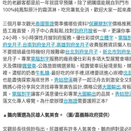
吃的老顧客都是前一年就提早預購，除了網購還能親自到門市
100%純鳳梨原汁的霜淇淋，吃完暑氣全消，歡迎大家一起來
三個月單次觀光
泰國簽證
需準備哪些資料?
保麗龍割字
價格推薦
造工廠直營，月子中心貴鬆鬆,找對
到府月嫂
省一半，更讓你事半
24小時、9小時彈性月嫂到府服務。優仕彩提供
立體字
、
電腦
府坐月子
,
台南到府坐月子
,
高雄到府坐月子
收費服務資訊懶人
不要錯過最佳時機!好月嫂難尋!
台北到府坐月子
、
新北市到府坐
坐月子。專業
電腦割字
服務的廠商優仕彩有多項大型展覽會場
天及價錢!
露營車
-公路旅遊精選景點，租露營車玩秘境景點，
裡。濃郁的奶香
牛軋糖
-最好吃的伴手禮,送禮要送進心崁裡!
北
也能盡情探索海底世界，
秀姑巒溪
親子一起泛舟去​刺激安全又
媽媽心得分享與交流找尋專業廣告設計,價格公道
大圖輸出
,背
異，
電腦割字
讓客戶滿意優仕彩專業
大圖輸出
的品質。
秀姑巒
落文化專人導覽。為什麼辦理
台胞證
需要護照正本?
▲鵝肉獲選為民雄人氣美食。（圖/嘉義縣政府提供）
文觀局長徐佩鈴指出，民雄鄉有許多人氣美食，鵝肉絕對是必