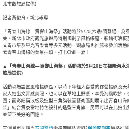
北市觀旅局提供)
記者黃俊育 / 新北報導
「青春山海線—貢響山海祭」活動將於5/20(六)熱鬧登場，
美，新北市政府觀光旅遊局特別規劃了風格帳篷、彩繪衝浪板
文青市集及星光音樂會等多元活動，觀旅局也推薦來參加活動
著青春山海線的美景拍照、打卡Chill一夏！
▲「青春山海線—貢響山海祭」活動將於5月20日在福隆海水
旅局提供)
活動現場設置風格帳篷區，以時下年輕人喜愛的露營帳篷及天
家人拍出文青感美照，也可以在草地上野餐，享受海風吹拂，
圍；而彩繪衝浪板及造型三角旗裝置藝術區則展示出青春山海
柴」結合貢寮當地特色設計的造型三角旗，民眾可以在此拍出
並留下美好的回憶。
三個月單次觀光
泰國簽證
需準備哪些資料?
保麗龍割字
價格推薦