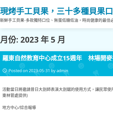
Skip
現烤手工貝果，三十多種貝果口
to
content
新鮮手工貝果-多款獨特口位、無蛋低糖低油，時尚健康的最佳
月份:
2023 年 5 月
羅東自然教育中心成立15週年 林場開
Posted on
2023-05-31
by
admin
access_time
活動當日將邀請昔日大剖師表演大剖鋸的使用方式，讓民眾使用
東林管處提供)
地方中心/綜合報導