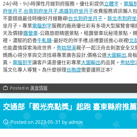
24小時、9小時彈性月嫂到府服務。優仕彩提供
立體字
、
電腦
府坐月子
,
台南到府坐月子
,
高雄到府坐月子
收費服務資訊懶人
不要錯過最佳時機!好月嫂難尋!
台北到府坐月子
、
新北市到府坐
坐月子。專業
電腦割字
服務的廠商優仕彩有多項大型展覽會場
天及價錢!
露營車
-公路旅遊精選景點，租露營車玩秘境景點，
裡。濃郁的奶香
牛軋糖
-最好吃的伴手禮,送禮要送進心崁裡!
北
也能盡情探索海底世界，
秀姑巒溪
親子一起泛舟去​刺激安全又
媽媽心得分享與交流找尋專業廣告設計,價格公道
大圖輸出
,背
異，
電腦割字
讓客戶滿意優仕彩專業
大圖輸出
的品質。
秀姑巒
落文化專人導覽。為什麼辦理
台胞證
需要護照正本?
Posted in
美食情報
work_outline
交通部「觀光亮點獎」起跑 臺東縣府推薦
Posted on
2023-05-31
by
admin
access_time