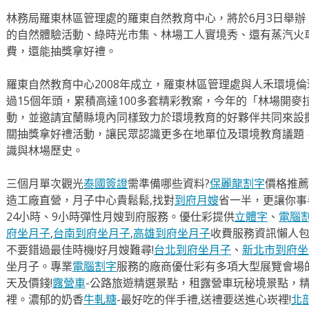
林務局羅東林區管理處的羅東自然教育中心，將於6月3日舉
的自然體驗活動、綠時光市集、林場工人實境秀、還有蒸汽火
費，還能抽獎拿好禮。
羅東自然教育中心2008年成立，羅東林區管理處與人禾環境
過15個年頭，累積高達100多套精彩教案，今年的「林場開
動，並邀請宜蘭縣境內同樣致力於環境教育的好夥伴共同來設
關抽獎拿好禮活動，讓民眾認識更多在地單位及環境教育議題
識與林場歷史。
三個月單次觀光
泰國簽證
需準備哪些資料?
保麗龍割字
價格推薦
造工廠直營，月子中心貴鬆鬆,找對
到府月嫂
省一半，更讓你事半
24小時、9小時彈性月嫂到府服務。優仕彩提供
立體字
、
電腦
府坐月子
,
台南到府坐月子
,
高雄到府坐月子
收費服務資訊懶人
不要錯過最佳時機!好月嫂難尋!
台北到府坐月子
、
新北市到府坐
坐月子。專業
電腦割字
服務的廠商優仕彩有多項大型展覽會場
天及價錢!
露營車
-公路旅遊精選景點，租露營車玩秘境景點，
裡。濃郁的奶香
牛軋糖
-最好吃的伴手禮,送禮要送進心崁裡!
北