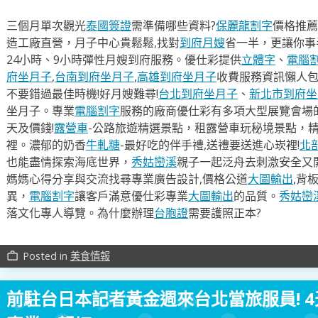
三個月單次觀光
泰國簽證
需準備哪些資料?
保麗龍割字
價格推薦
造工廠直營，月子中心貴鬆鬆,找對
到府月嫂
省一半，更讓你事半
24小時、9小時彈性月嫂到府服務。優仕彩提供
立體字
、
電腦
府坐月子
,
台南到府坐月子
,
高雄到府坐月子
收費服務資訊懶人
不要錯過最佳時機!好月嫂難尋!
台北到府坐月子
、
新北市到府坐
坐月子。專業
電腦割字
服務的廠商優仕彩有多項大型展覽會場
天及價錢!
露營車
-公路旅遊精選景點，租露營車玩秘境景點，
裡。濃郁的奶香
牛軋糖
-最好吃的伴手禮,送禮要送進心崁裡!
北
也能盡情探索海底世界，
秀姑巒溪
親子一起泛舟去​刺激安全又
媽媽心得分享與交流找尋專業廣告設計,價格公道
大圖輸出
,背
異，
電腦割字
讓客戶滿意優仕彩專業
大圖輸出
的品質。
秀姑巒
落文化專人導覽。為什麼辦理
台胞證
需要護照正本?
Posted in
美食情報
work_outline
前駐台日本記者黃金週來台北當旅服員! 