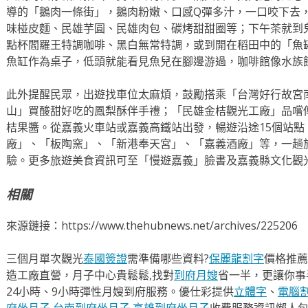
導的「鵝肉一條街」，鵝肉粉嫩、口感Q彈多汁，一口咬下去
味椪皮麵、民雄芋圓、民雄肉包、碳烤甜甜圈等；下午茶就到
點杯閻羅王特調咖啡、黑白無常特調，或到開在稻田中的「魚
魚缸作為桌子，低頭就能看見魚兒在腳邊游過，咖啡館像水族
此外提醒民眾，出遊找車位太麻煩，鼓勵搭乘「台灣好行故宮
山」買酸甜好吃的鳳梨酥伴手禮；「民雄金桔觀光工廠」品嚐
桔果醬。從嘉義火車站或嘉義高鐵站出發，暢遊沿途15個站點
廠」、「板陶窯」、「新港奉天宮」、「嘉義酒廠」等，一趟旅
驗。更多旅遊美食資訊可至「慢遊嘉義」臉書及嘉義縣文化觀光局官網(w
相關
來源鏈接：https://www.thehubnews.net/archives/225206
三個月單次觀光
泰國簽證
需準備哪些資料?
保麗龍割字
價格推薦
造工廠直營，月子中心貴鬆鬆,找對
到府月嫂
省一半，更讓你事半
24小時、9小時彈性月嫂到府服務。優仕彩提供
立體字
、
電腦
府坐月子
,
台南到府坐月子
,
高雄到府坐月子
收費服務資訊懶人