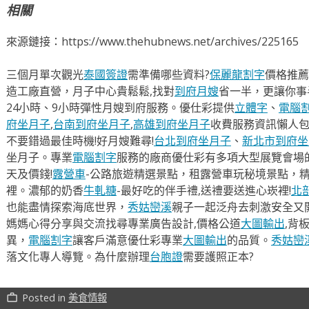
相關
來源鏈接：https://www.thehubnews.net/archives/225165
三個月單次觀光
泰國簽證
需準備哪些資料?
保麗龍割字
價格推薦
造工廠直營，月子中心貴鬆鬆,找對
到府月嫂
省一半，更讓你事半
24小時、9小時彈性月嫂到府服務。優仕彩提供
立體字
、
電腦
府坐月子
,
台南到府坐月子
,
高雄到府坐月子
收費服務資訊懶人
不要錯過最佳時機!好月嫂難尋!
台北到府坐月子
、
新北市到府坐
坐月子。專業
電腦割字
服務的廠商優仕彩有多項大型展覽會場
天及價錢!
露營車
-公路旅遊精選景點，租露營車玩秘境景點，
裡。濃郁的奶香
牛軋糖
-最好吃的伴手禮,送禮要送進心崁裡!
北
也能盡情探索海底世界，
秀姑巒溪
親子一起泛舟去​刺激安全又
媽媽心得分享與交流找尋專業廣告設計,價格公道
大圖輸出
,背
異，
電腦割字
讓客戶滿意優仕彩專業
大圖輸出
的品質。
秀姑巒
落文化專人導覽。為什麼辦理
台胞證
需要護照正本?
Posted in
美食情報
work_outline