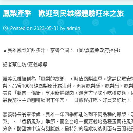
鳳梨產季 歡迎到民雄鄉體驗旺來之旅
Posted on
2023-05-31
by
admin
access_time
▲民雄鳳梨鮮甜多汁，享譽全國。（圖/嘉義縣政府提供）
記者蔡佳坊/嘉義報導
嘉義民雄被稱為「鳳梨的故鄉」，時值鳳梨產季，邀請民眾安
梨、品嘗100%純鳳梨原汁霜淇淋，再買鳳梨酥、鳳梨醋、鳳
美食「鵝肉一條街」享用新鮮鵝肉，還有古早味小吃椪皮麵、
最後前往主題咖啡廳喝下午茶，一日旅程好吃、好買又好玩。
嘉義縣長翁章梁說，民雄一年四季都能吃到不同品種的鳳梨，
梨」、「香檳鳳梨」季節，而全台唯一獨嘉栽培品種玉蘭花鳳
分多，酸甜適中沒有甜膩感，最特別的是縱切後側面有玉蘭花