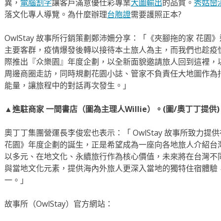
異，
電腦割字
讓客戶滿意優仕彩專業
大圖輸出
的品質。
秀姑巒
落文化專人導覽。為什麼辦理
台胞證
需要護照正本?
OwlStay 故事所行銷策劃鄭沛姍分享：「《夾腳拖的家 花
主要客群，疫情爆發後轉以接待本土旅人為主，而我們也趁疫
際推出『众樂園』年度企劃，以全新面貌邀請旅人回到這裡，
周邊商圈走訪，同時規劃花園小誌、管家不負責任大地圖作為
能量，讓旅程中的對話再次發生。」
▲進駐商家 一間書店（圖為主理人Willie）。(圖/奧丁丁提供)
奧丁丁集團營運長李俊宏也表示：「 OwlStay 故事所致力
花園》年度企劃的誕生，正是希望成為一座向各地旅人介紹台
以多元、在地文化、永續旅行作為核心價值，未來將在台灣不
與當地文化元素，提供海內外旅人更深入當地的獨特住宿體驗
一。」
故事所（OwlStay）官方網站：