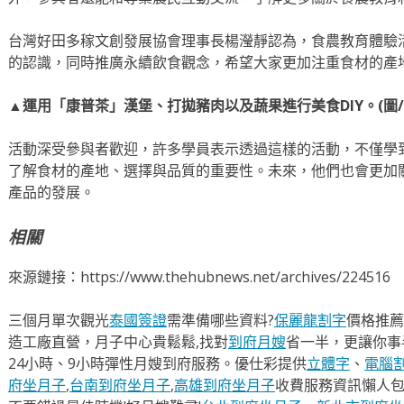
台灣好田多稼文創發展協會理事長楊瀅靜認為，食農教育體驗
的認識，同時推廣永續飲食觀念，希望大家更加注重食材的產
▲運用「康普茶」漢堡、打拋豬肉以及蔬果進行美食DIY。(圖/
活動深受參與者歡迎，許多學員表示透過這樣的活動，不僅學
了解食材的產地、選擇與品質的重要性。未來，他們也會更加
產品的發展。
相關
來源鏈接：https://www.thehubnews.net/archives/224516
三個月單次觀光
泰國簽證
需準備哪些資料?
保麗龍割字
價格推薦
造工廠直營，月子中心貴鬆鬆,找對
到府月嫂
省一半，更讓你事半
24小時、9小時彈性月嫂到府服務。優仕彩提供
立體字
、
電腦
府坐月子
,
台南到府坐月子
,
高雄到府坐月子
收費服務資訊懶人