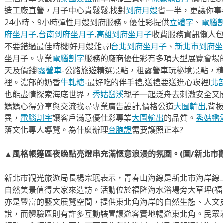
造工廠直營，月子中心貴鬆鬆,找對
到府月嫂
省一半，更讓你事半
24小時、9小時彈性月嫂到府服務。優仕彩提供
立體字
、
電腦
府坐月子
,
台南到府坐月子
,
高雄到府坐月子
收費服務資訊懶人
不要錯過最佳時機!好月嫂難尋!
台北到府坐月子
、
新北市到府坐
坐月子。專業
電腦割字
服務的廠商優仕彩有多項大型展覽會場
天及價錢!
露營車
-公路旅遊精選景點，租露營車玩秘境景點，
裡。濃郁的奶香
牛軋糖
-最好吃的伴手禮,送禮要送進心崁裡!
北
也能盡情探索海底世界，
秀姑巒溪
親子一起泛舟去​刺激安全又
媽媽心得分享與交流找尋專業廣告設計,價格公道
大圖輸出
,背
異，
電腦割字
讓客戶滿意優仕彩專業
大圖輸出
的品質。
秀姑巒
落文化專人導覽。為什麼辦理
台胞證
需要護照正本?
▲風格帳篷區夜晚點亮燈串充滿愜意浪漫的氛圍。(圖/新北市
新北市觀光旅遊局長楊宗珉表示，青春山海線是新北市海岸線
自然美景值得大家來造訪。活動位於福隆海水浴場旁大草坪(福
亦是豐富的藝文展覽空間，提供東北角海岸的自然生態、人文
說，而體驗區則有許多互動裝置讓遊客實地暢遊東北角。民眾