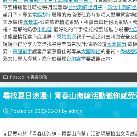
不要錯過最佳時機!好月嫂難尋!
台北到府坐月子
、
新北市到府坐
坐月子。專業
電腦割字
服務的廠商優仕彩有多項大型展覽會場
天及價錢!
露營車
-公路旅遊精選景點，租露營車玩秘境景點，
裡。濃郁的奶香
牛軋糖
-最好吃的伴手禮,送禮要送進心崁裡!
北
也能盡情探索海底世界，
秀姑巒溪
親子一起泛舟去​刺激安全又
媽媽心得分享與交流找尋專業廣告設計,價格公道
大圖輸出
,背
異，
電腦割字
讓客戶滿意優仕彩專業
大圖輸出
的品質。
秀姑巒
落文化專人導覽。為什麼辦理
台胞證
需要護照正本?
Posted in
美食情報
work_outline
尋找夏日浪漫！青春山海線活動邀你感受
Posted on
2023-05-31
by
admin
access_time
▲民眾可於「青春山海線—貢響山海祭」活動現場拍出文青感美