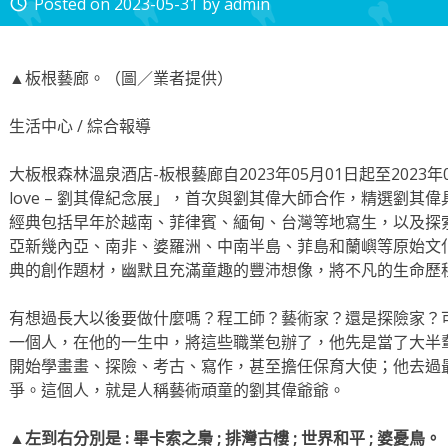
Posted on
2023-05-31
by
admin
access_time
▲板根藝廊。（圖／業者提供）
生活中心 / 綜合報導
大板根森林溫泉酒店-板根藝廊自2023年05月01日起至2023年07月
love – 劉其偉紀念展」，首次與劉其偉大師合作，精選劉
經典包括早年於越南、菲律賓、緬甸、台灣等地寫生，以及探
亞新幾內亞、南非、婆羅洲、中南半島、菲島和蘭嶼等原始文
典的創作題材，幽默且充滿童趣的豐沛想像，將不凡的生命歷
有想過長大以後要做什麼嗎？程工師？藝術家？還是探險家？
一個人，在他的一生中，將這些職業包辦了，他先是當了大半
開始學畫畫、探險、考古、寫作，甚至擔任保育大使；他去過
爭。這個人，就是人稱藝術頑童的劉其偉爺爺。
▲左到右分別是 : 畢卡索之梟 ; 排灣古樓 ; 世界和平 ; 婆憂