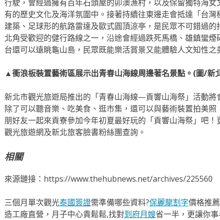
行駛，會經過擁有百年石頭屋的卯澳漁村，以及保留獨特海女
有的歷史文化及海洋氛圍中。接著持續往東邊走會抵達「台灣
建築、足球形的航路雷達及歐式圓頂涼亭，是民眾不可錯過的
北角受歡迎的健行路線之一，沿途會經過跌死馬橋、雄鎮蠻煙
台還可以遠眺龜山島，民眾既能樂活賞景又能體驗人文知性之
▲衝浪板裝置藝術區展示出青春山海線周邊著名景點。(圖/新
新北市觀光旅遊局推出的「青春山海線—貢響山海祭」活動將會自5/
除了可以聽音樂、吃美食、逛市集，還可以與藝術裝置拍美照
朋好友一起來貢寮參加今年初夏最好玩的「貢響山海祭」吧！
觀光旅遊網及新北旅客臉書粉絲團查詢。
相關
來源鏈接：https://www.thehubnews.net/archives/225560
三個月單次觀光
泰國簽證
需準備哪些資料?
保麗龍割字
價格推薦
造工廠直營，月子中心貴鬆鬆,找對
到府月嫂
省一半，更讓你事半