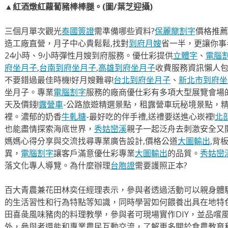
▲紅酒燉紅蘿蔔豬棒棒腿。(圖/葉芝迎攝)
三個月單次觀光
泰國簽證
需準備哪些資料?
保麗龍割字
價格推薦
造工廠直營，月子中心貴鬆鬆,找對
到府月嫂
省一半，更讓你事半
24小時、9小時彈性月嫂到府服務。優仕彩提供
立體字
、
電腦
府坐月子
,
台南到府坐月子
,
高雄到府坐月子
收費服務資訊懶人
不要錯過最佳時機!好月嫂難尋!
台北到府坐月子
、
新北市到府坐
坐月子。專業
電腦割字
服務的廠商優仕彩有多項大型展覽會場
天及價錢!
露營車
-公路旅遊精選景點，租露營車玩秘境景點，
裡。濃郁的奶香
牛軋糖
-最好吃的伴手禮,送禮要送進心崁裡!
北
也能盡情探索海底世界，
秀姑巒溪
親子一起泛舟去​刺激安全又
媽媽心得分享與交流找尋專業廣告設計,價格公道
大圖輸出
,背
異，
電腦割字
讓客戶滿意優仕彩專業
大圖輸出
的品質。
秀姑巒
落文化專人導覽。為什麼辦理
台胞證
需要護照正本?
百大青農兼花田林奕任經理表示，參與者透過活動可以親身體
的生活習性和行為特點等知識，同時學習如何餵養出具在地特
田喜彘風味豬肉的料理教學，參與者可現場實作DIY，並品嚐
外，參與者還能和專業農民互動交流，了解更多關於食農教育