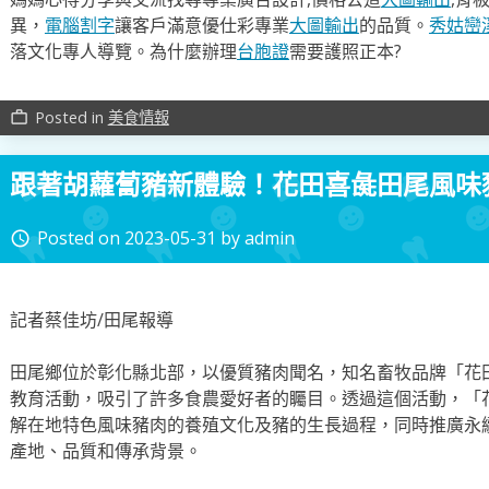
異，
電腦割字
讓客戶滿意優仕彩專業
大圖輸出
的品質。
秀姑巒
落文化專人導覽。為什麼辦理
台胞證
需要護照正本?
Posted in
美食情報
work_outline
跟著胡蘿蔔豬新體驗！花田喜彘田尾風味
Posted on
2023-05-31
by
admin
access_time
記者蔡佳坊/田尾報導
田尾鄉位於彰化縣北部，以優質豬肉聞名，知名畜牧品牌「花
教育活動，吸引了許多食農愛好者的矚目。透過這個活動，「
解在地特色風味豬肉的養殖文化及豬的生長過程，同時推廣永
產地、品質和傳承背景。