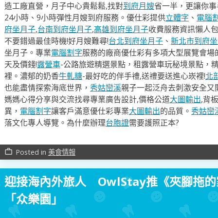
造工廠直營，月子中心貴鬆鬆,找對
到府月嫂
省一半，更讓你事半
24小時、9小時彈性月嫂到府服務。優仕彩提供
立體字
、
電腦
府坐月子
,
台南到府坐月子
,
高雄到府坐月子
收費服務資訊懶人
不要錯過最佳時機!好月嫂難尋!
台北到府坐月子
、
新北市到府坐
坐月子。專業
電腦割字
服務的廠商優仕彩有多項大型展覽會場
天及價錢!
露營車
-公路旅遊精選景點，租露營車玩秘境景點，
裡。濃郁的奶香
牛軋糖
-最好吃的伴手禮,送禮要送進心崁裡!
北
也能盡情探索海底世界，
秀姑巒溪
親子一起泛舟去​刺激安全又
媽媽心得分享與交流找尋專業廣告設計,價格公道
大圖輸出
,背
異，
電腦割字
讓客戶滿意優仕彩專業
大圖輸出
的品質。
秀姑巒
落文化專人導覽。為什麼辦理
台胞證
需要護照正本?
Posted in
美食情報
work_outline
迎接海內外旅人 OwlStay推《夾腳拖
「众樂園」