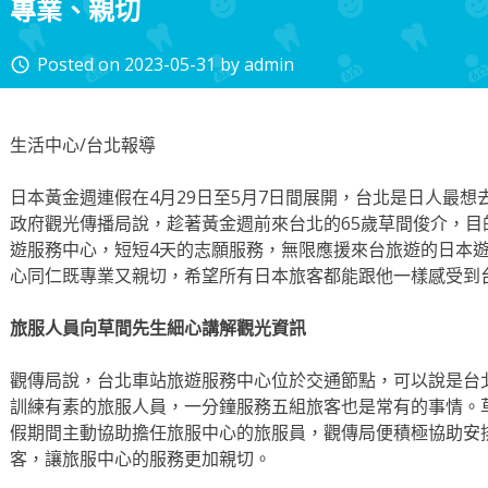
專業、親切
Posted on
2023-05-31
by
admin
access_time
生活中心/台北報導
日本黃金週連假在4月29日至5月7日間展開，台北是日人最
政府觀光傳播局說，趁著黃金週前來台北的65歲草間俊介，
遊服務中心，短短4天的志願服務，無限應援來台旅遊的日本
心同仁既專業又親切，希望所有日本旅客都能跟他一樣感受到
旅服人員向草間先生細心講解觀光資訊
觀傳局說，台北車站旅遊服務中心位於交通節點，可以說是台
訓練有素的旅服人員，一分鐘服務五組旅客也是常有的事情。
假期間主動協助擔任旅服中心的旅服員，觀傳局便積極協助安
客，讓旅服中心的服務更加親切。