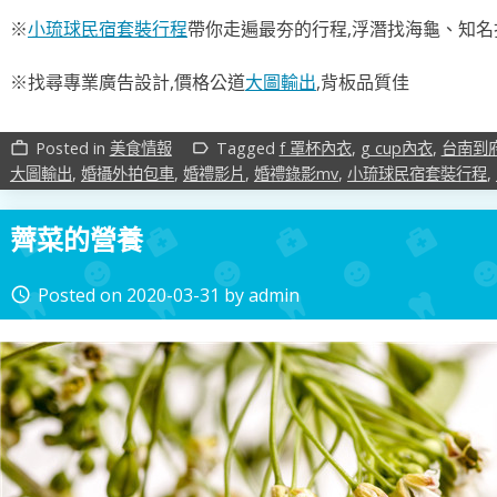
※
小琉球民宿套裝行程
帶你走遍最夯的行程,浮潛找海龜、知名
※找尋專業廣告設計,價格公道
大圖輸出
,背板品質佳
Posted in
美食情報
Tagged
f 罩杯內衣
,
g cup內衣
,
台南到
work_outline
label_outline
大圖輸出
,
婚攝外拍包車
,
婚禮影片
,
婚禮錄影mv
,
小琉球民宿套裝行程
,
薺菜的營養
Posted on
2020-03-31
by
admin
access_time