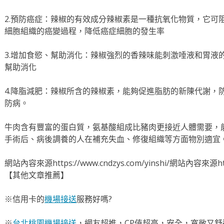
2.預防癌症：辣椒的有效成分辣椒素是一種抗氧化物質，它可
細胞組織的癌變過程，降低癌症細胞的發生率
3.增加食慾、幫助消化：辣椒強烈的香辣味能刺激唾液和胃液
幫助消化
4.降脂減肥：辣椒所含的辣椒素，能夠促進脂肪的新陳代謝，
防病。
牛肉含有豐富的蛋白質，氨基酸組成比豬肉更接近人體需要，
手術后、病後調養的人在補充失血、修復組織等方面物別適宜
網站內容來源https://www.cndzys.com/yinshi/網站內容來源https
【其他文章推薦】
※信用卡的
機場接送
服務好嗎?
※
台北桃園機場接送
，網友超推，CP值超高，安全，寬敞又舒