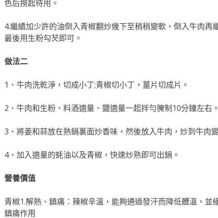
色后撈起待用。
4.繼續加少許的油倒入青椒翻炒幾下至稍稍變軟，倒入牛肉再
最後用生粉勾芡即可。
做法二
1、牛肉洗乾淨，切成小丁;青椒切小丁，薑片切成片。
2、牛肉和生粉、料酒適量、鹽適量一起拌勻腌制10分鐘左右
3、將姜和蒜放在熱鍋裏面炒香味，然後放入牛肉，炒到牛肉
4、加入適量的蚝油以及青椒，快速炒熟即可出鍋。
營養價值
青椒1.解熱、鎮痛：辣椒辛溫，能夠通過發汗而降低體溫，並
鎮痛作用