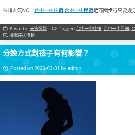
※超人氣NO.1
台中一中住宿
,
台中一中民宿
近商圈步行只要幾分
Posted in
美食情報
Tagged
台中一中住宿
,
台中一中民宿
,
work_outline
label_outline
店
,
機場接送價格
分娩方式對孩子有何影響？
Posted on
2020-03-31
by
admin
access_time