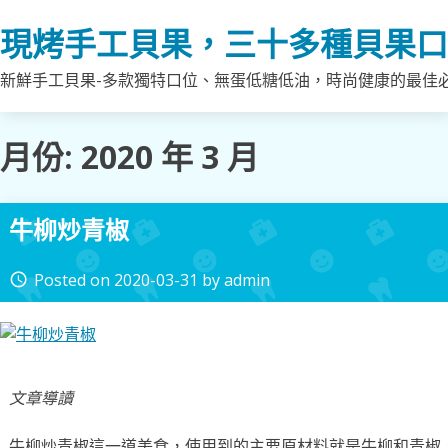
Skip
現烤手工貝果，三十多種貝果口
to
content
新鮮手工貝果-多款獨特口位、無蛋低糖低油，時尚健康的最佳
月份:
2020 年 3 月
牛柳炒青椒
Posted on
2020-03-31
by
admin
access_time
文章導讀
牛柳炒青椒這一道美食，使用到的主要原材料就是牛柳和青椒