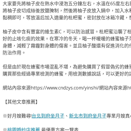
大家要先將柚子皮在熱水中浸泡五分鐘左右，水溫在65度左
將柚子皮切成絲後放鹽腌制，然後將柚子皮放入鍋中，加入水
黏稠即可，等放溫后加入適量的枇杷蜜，密封放在冰箱冷藏，
柚子皮中含有豐富的維生素C，可以防治感冒。枇杷蜜沿襲了
好的止咳化痰的效果。在寒冷的冬天，喝一杯暖暖的蜂蜜柚子
身體，減輕了霧霾對身體的傷害。並且柚子酸還有促進消化的
防治作用。
但是由於現在蜂蜜市場混亂不堪，為避免購買了假冒偽劣的蜂
購買那些經過專業檢測的蜂蜜，用檢測數據說話，可以更好的
網站內容來源https://www.cndzys.com/yinshi/網站內容來源https
【其他文章推薦】
※好月嫂難尋!
台北到府坐月子
、
新北市到府坐月子
專業月嫂真
※
桃園婚紗店推薦
,最優惠方案一覽表