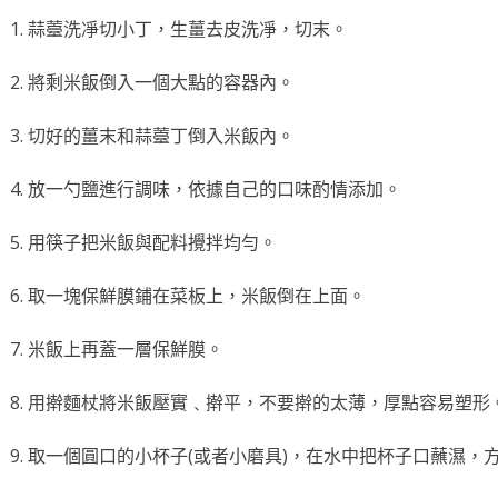
1. 蒜薹洗凈切小丁，生薑去皮洗凈，切末。
2. 將剩米飯倒入一個大點的容器內。
3. 切好的薑末和蒜薹丁倒入米飯內。
4. 放一勺鹽進行調味，依據自己的口味酌情添加。
5. 用筷子把米飯與配料攪拌均勻。
6. 取一塊保鮮膜鋪在菜板上，米飯倒在上面。
7. 米飯上再蓋一層保鮮膜。
8. 用擀麵杖將米飯壓實﹑擀平，不要擀的太薄，厚點容易塑形
9. 取一個圓口的小杯子(或者小磨具)，在水中把杯子口蘸濕，