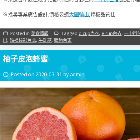
※找尋專業廣告設計,價格公道
大圖輸出
,背板品質佳
Posted in
美食情報
Tagged
d cup內衣
,
e cup內衣
,
一中街
work_outline
label_outline
出
,
婚禮錄影台北
,
牛軋糖
,
購夠台東
柚子皮泡蜂蜜
Posted on
2020-03-31
by
admin
access_time