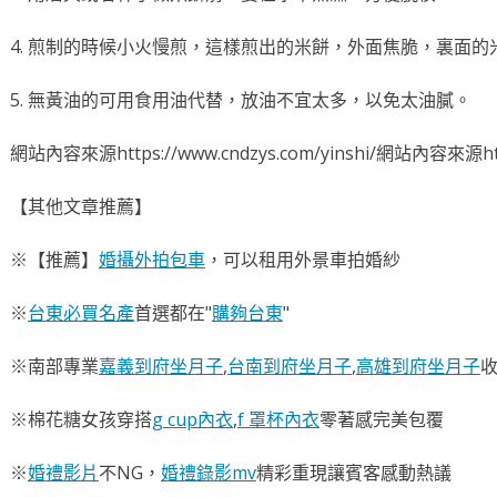
4. 煎制的時候小火慢煎，這樣煎出的米餅，外面焦脆，裏面的
5. 無黃油的可用食用油代替，放油不宜太多，以免太油膩。
網站內容來源https://www.cndzys.com/yinshi/網站內容來源https
【其他文章推薦】
※【推薦】
婚攝外拍包車
，可以租用外景車拍婚紗
※
台東必買名產
首選都在"
購夠台東
"
※南部專業
嘉義到府坐月子
,
台南到府坐月子
,
高雄到府坐月子
※棉花糖女孩穿搭
g cup內衣
,
f 罩杯內衣
零著感完美包覆
※
婚禮影片
不NG，
婚禮錄影mv
精彩重現讓賓客感動熱議