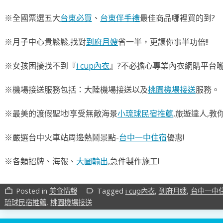
※全國票選五大
台東必買
、
台東伴手禮
最佳商品哪裡買的到?
※月子中心貴鬆鬆,找對
到府月嫂
省一半，更讓你事半功倍!!
※女孩困擾找不到『
i cup內衣
』?不必擔心專業內衣網購平台
※機場接送服務包括：大陸機場接送以及
桃園機場接送
服務。
※最美的渡假聖地!享受無敵海景
小琉球民宿推薦
,旅遊達人,教
※嚴選台中火車站周邊熱鬧景點-
台中一中住宿
優惠!
※各類招牌、海報、
大圖輸出
,急件製作施工!
Posted in
美食情報
Tagged
i cup內衣
,
到府月嫂
,
台中一中
work_outline
label_outline
琉球民宿推薦
,
桃園機場接送