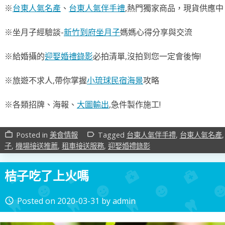
※
台東人氣名產
、
台東人氣伴手禮
,熱門獨家商品，現貨供應中
※坐月子經驗談-
新竹到府坐月子
媽媽心得分享與交流
※給婚攝的
迎娶婚禮錄影
必拍清單,沒拍到您一定會後悔!
※旅遊不求人,帶你掌握
小琉球民宿海景
攻略
※各類招牌、海報、
大圖輸出
,急件製作施工!
Posted in
美食情報
Tagged
台東人氣伴手禮
,
台東人氣名產
work_outline
label_outline
子
,
機場接送推薦
,
租車接送服務
,
迎娶婚禮錄影
桔子吃了上火嗎
Posted on
2020-03-31
by
admin
access_time