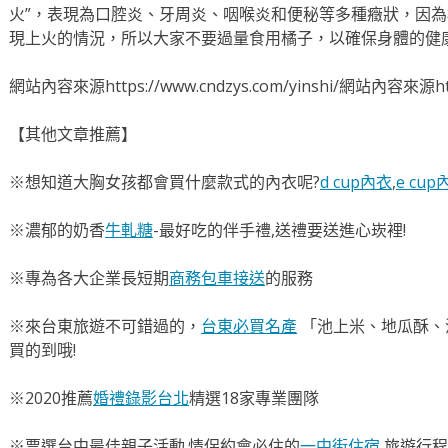
火”，表現為口腔炎、牙周炎、咽喉炎和便秘等多種癥狀，因
現上火的情況，所以大家不要過量食用橘子，以確保身體的健
網站內容來源https://www.cndzys.com/yinshi/網站內容來源https
【其他文章推薦】
※想知道大胸女孩都會買什麼款式的內衣呢?
d cup內衣
,
e cup
※濃郁的奶香
牛軋糖
-最好吃的伴手禮,送禮要送進心崁裡!
※專為各大企業長短期
商務包車接送
的服務
※來台東旅遊不可錯過的，
台東必買名產
「池上米、地瓜酥、
買的到哦!
※2020推薦
婚禮錄影台北
精選18家專業團隊
※票選台中最佳親子活動.情侶約會必住的
一中街住宿
,旅遊行程