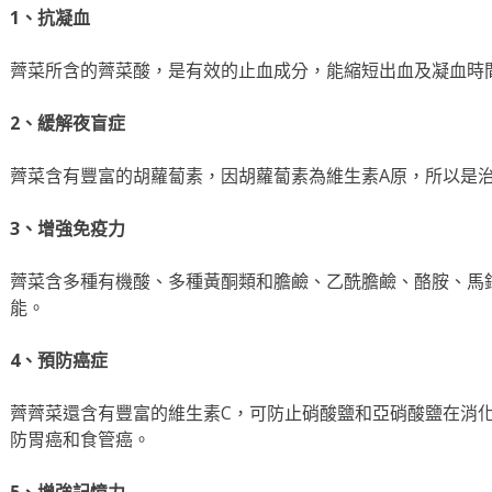
1、抗凝血
薺菜所含的薺菜酸，是有效的止血成分，能縮短出血及凝血時
2、緩解夜盲症
薺菜含有豐富的胡蘿蔔素，因胡蘿蔔素為維生素A原，所以是
3、增強免疫力
薺菜含多種有機酸、多種黃酮類和膽鹼、乙酰膽鹼、酪胺、馬
能。
4、預防癌症
薺薺菜還含有豐富的維生素C，可防止硝酸鹽和亞硝酸鹽在消
防胃癌和食管癌。