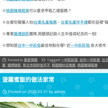
※
桃園機場租車
可以要求甲租乙還服務？
※台東吃喝懶人包!
台東名產推薦
、
台東名產伴手禮
都在這裡”報
※專業
婚禮錄影
團隊,用鏡頭記錄人生中值得紀念的一刻!
※想知道
台中一中民宿
最佳地點在哪? 近
一中街民宿
,各大夜市
Posted in
美食情報
Tagged
一中街民宿
,
台中一中民宿
,
台
work_outline
label_outline
薦
,
婚禮錄影
,
新北市到府坐月子
,
桃園婚紗店推薦
,
桃園機場租車
菠蘿蜜飯的做法家常
Posted on
2020-03-31
by
admin
access_time