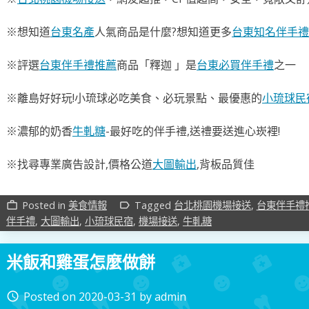
※想知道
台東名產
人氣商品是什麼?想知道更多
台東知名伴手禮
※評選
台東伴手禮推薦
商品「釋迦 」是
台東必買伴手禮
之一
※離島好好玩!小琉球必吃美食、必玩景點、最優惠的
小琉球民
※濃郁的奶香
牛軋糖
-最好吃的伴手禮,送禮要送進心崁裡!
※找尋專業廣告設計,價格公道
大圖輸出
,背板品質佳
Posted in
美食情報
Tagged
台北桃園機場接送
,
台東伴手禮
work_outline
label_outline
伴手禮
,
大圖輸出
,
小琉球民宿
,
機場接送
,
牛軋糖
米飯和雞蛋怎麼做餅
Posted on
2020-03-31
by
admin
access_time