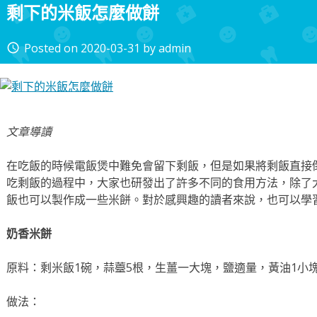
剩下的米飯怎麼做餅
Posted on
2020-03-31
by
admin
access_time
文章導讀
在吃飯的時候電飯煲中難免會留下剩飯，但是如果將剩飯直接
吃剩飯的過程中，大家也研發出了許多不同的食用方法，除了
飯也可以製作成一些米餅。對於感興趣的讀者來說，也可以學
奶香米餅
原料：剩米飯1碗，蒜薹5根，生薑一大塊，鹽適量，黃油1小
做法：