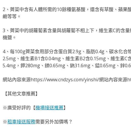
2、薺菜中含有人體所需的10餘種氨基酸，還含有草酸、蘋果
鹼等等。
3、薺菜中的胡蘿蔔素含量與胡蘿蔔不相上下，維生素C的含
機鹽。
4、每100g薺菜食用部分含蛋白質2.9g、脂肪0.4g、碳水化合物
2.5mg、維生素B1含0.04mg、維生素B2含0.15mg、維生素C
5.4mg，鉀280mg、鎂0.65mg、鈉31.6mg、錳0.65mg、鋅0.
網站內容來源https://www.cndzys.com/yinshi/網站內容來源https
【其他文章推薦】
※廣受好評的【
機場接送推薦
】
※
租車接送服務
需要另外加價嗎？