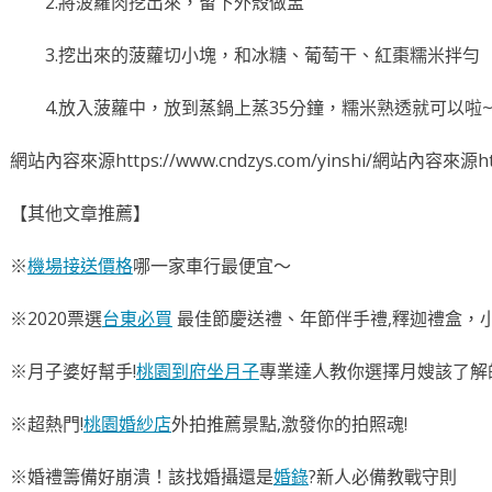
2.將菠蘿肉挖出來，留下外殼做盅
3.挖出來的菠蘿切小塊，和冰糖、葡萄干、紅棗糯米拌勻
4.放入菠蘿中，放到蒸鍋上蒸35分鐘，糯米熟透就可以啦
網站內容來源https://www.cndzys.com/yinshi/網站內容來源https
【其他文章推薦】
※
機場接送價格
哪一家車行最便宜～
※2020票選
台東必買
最佳節慶送禮、年節伴手禮,釋迦禮盒，小
※月子婆好幫手!
桃園到府坐月子
專業達人教你選擇月嫂該了解的
※超熱門!
桃園婚紗店
外拍推薦景點,激發你的拍照魂!
※婚禮籌備好崩潰！該找婚攝還是
婚錄
?新人必備教戰守則