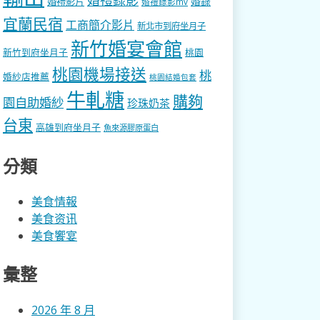
婚錄
婚禮影片
婚禮錄影mv
宜蘭民宿
工商簡介影片
新北市到府坐月子
新竹婚宴會館
新竹到府坐月子
桃園
桃園機場接送
桃
婚紗店推薦
桃園結婚包套
牛軋糖
購夠
園自助婚紗
珍珠奶茶
台東
高雄到府坐月子
魚來源膠原蛋白
分類
美食情報
美食资讯
美食饗宴
彙整
2026 年 8 月