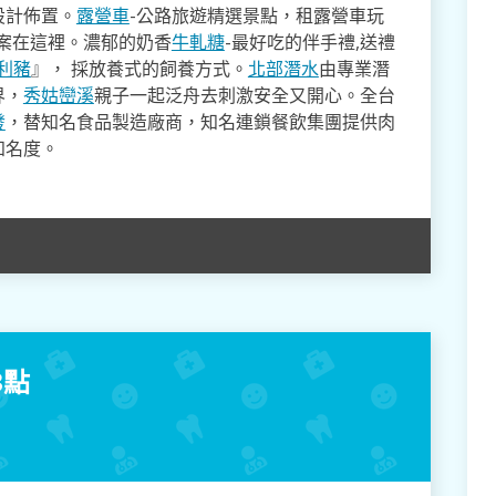
設計佈置。
露營車
-公路旅遊精選景點，租露營車玩
方案在這裡。濃郁的奶香
牛軋糖
-最好吃的伴手禮,送禮
利豬
』， 採放養式的飼養方式。
北部潛水
由專業潛
界，
秀姑巒溪
親子一起泛舟去​刺激安全又開心。全台
發
，替知名食品製造廠商，知名連鎖餐飲集團提供肉
知名度。
3點