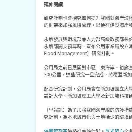
延伸閱讀
研究計劃也會探究如何提升我國對海岸環
的框架來加強風險管理，以便在建設海岸
永續發展與環境部兼人力部高級政務部長許
永續部開支預算時，宣布公用事業局設立海岸保護和洪
Flood Management）研究計劃。
公用局之前已展開對市區—東海岸、裕廊
300公里，這些研究一旦完成，將覆蓋新
配合研究計劃，公用局會在新加坡國立大
設計大學、新加坡理工大學及新加坡科技
（早報訊）為了加強我國海岸線的防護措施
究計劃，為本地城市化與土地稀少的環境
保麗龍割字
價格推薦優仕彩。
反光背心
全