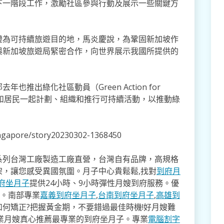
下一階段工作，激勵社區參與行動及展示一些關鍵方
證為可持續旅遊目的地，馬炎慶說，為鞏固新加坡作
與新加坡旅遊局緊密合作，向世界展示我國所提供的
推出綠化社區動員（Green Action for
區領袖和居民一起計劃、組織和推行可持續活動，以推動綠
ingapore/story20230302-1368450
系列台灣工廠製造工廠直營，台灣自有品牌，高規格
架，讓您感受異國氛圍。月子中心貴鬆鬆,找對
到府月
府坐月子
提供24小時、9小時彈性月嫂到府服務。優
寸。南部專業
嘉義到府坐月子
,
台南到府坐月子
,
高雄到
如何矯正?把握黃金期，不要錯過最佳時機!好月嫂難
業月嫂真心推薦最專業的到府坐月子。專業
電腦割字