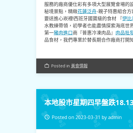
服務的廠商優仕彩有多項大型展覽會場的
秘境景點，精緻
花蓮泛舟
-親子特惠組合
要送進心崁裡!西班牙國寶級的食材 『
伊比
水教練帶領，初學者也能盡情探索海底世
第一
豬肉進口
商『普惠冷凍肉品』
肉品批
品食材，我們專業於替長期合作廠商打開
Posted in
美食情報
work_outline
本地股市星期四早盤跌18.1
Posted on
2023-03-31
by
admin
access_time