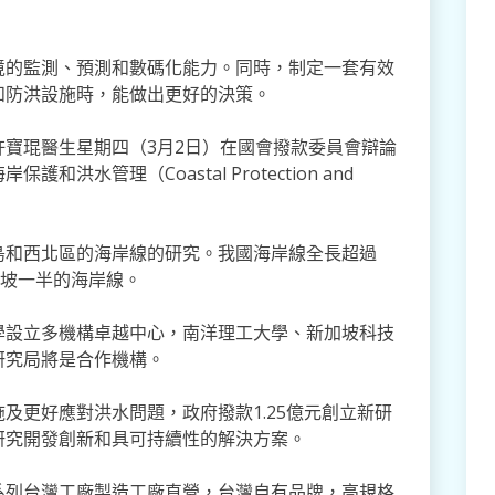
境的監測、預測和數碼化能力。同時，制定一套有效
和防洪設施時，能做出更好的決策。
寶琨醫生星期四（3月2日）在國會撥款委員會辯論
水管理（Coastal Protection and
島和西北區的海岸線的研究。我國海岸線全長超過
加坡一半的海岸線。
學設立多機構卓越中心，南洋理工大學、新加坡科技
研究局將是合作機構。
及更好應對洪水問題，政府撥款1.25億元創立新研
研究開發創新和具可持續性的解決方案。
系列台灣工廠製造工廠直營，台灣自有品牌，高規格