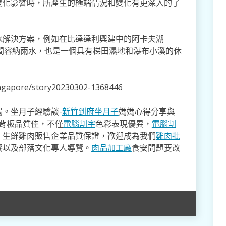
變化影響時，所產生的極端情況和變化有更深入的了
水解決方案，例如在比達達利興建中的阿卡夫湖
大雨期間容納雨水，也是一個具有梯田濕地和瀑布小溪的休
ingapore/story20230302-1368446
。坐月子經驗談-
新竹到府坐月子
媽媽心得分享與
,背板品質佳，不僅
電腦割字
色彩表現優異，
電腦割
。生鮮雞肉販售企業品質保證，歡迎成為我們
雞肉批
餐以及部落文化專人導覽。
肉品加工廠
食安問題要改