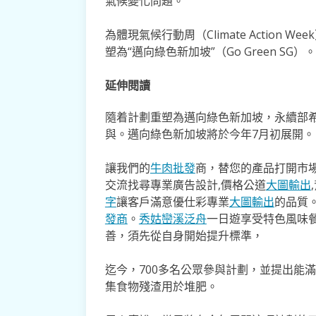
氣候變化問題。
為體現氣候行動周（Climate Action
塑為“邁向綠色新加坡”（Go Green SG）。
延伸閱讀
隨着計劃重塑為邁向綠色新加坡，永續部
與。邁向綠色新加坡將於今年7月初展開。
讓我們的
牛肉批發
商，替您的產品打開市場
交流找尋專業廣告設計,價格公道
大圖輸出
字
讓客戶滿意優仕彩專業
大圖輸出
的品質
發商
。
秀姑巒溪泛舟
一日遊享受特色風味
善，須先從自身開始提升標準，
迄今，700多名公眾參與計劃，並提出能
集食物殘渣用於堆肥。