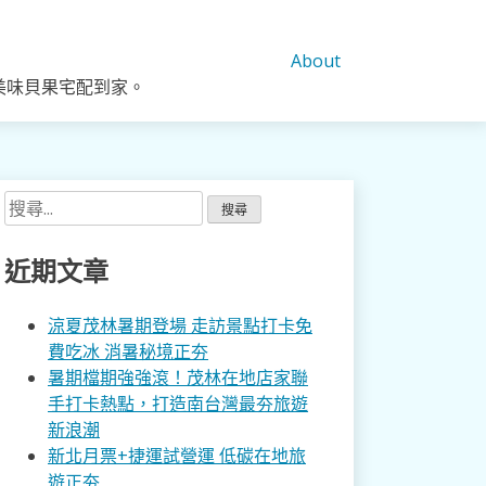
About
美味貝果宅配到家。
搜
尋
關
近期文章
鍵
字:
涼夏茂林暑期登場 走訪景點打卡免
費吃冰 消暑秘境正夯
暑期檔期強強滾！茂林在地店家聯
手打卡熱點，打造南台灣最夯旅遊
新浪潮
新北月票+捷運試營運 低碳在地旅
遊正夯