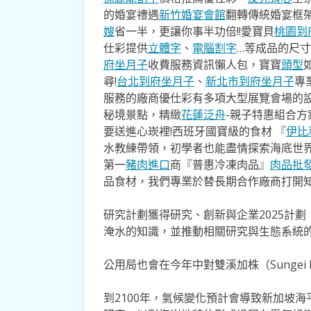
的婚宴禮遇
新竹婚宴會館
翻轉傳統婚宴框
嫂
省一半，更讓你事半功倍!!愛寶貝
桃園到
仕彩提供
立體字
、
電腦割字
…等成品的尺
府坐月子
收費服務資訊懶人包，寶寶
頭型
尋!
台北到府坐月子
、
新北市到府坐月子
專
服務的廠商優仕彩有多項大型展覽會場的
秘境景點，精緻
花蓮泛舟
-親子特惠組合
要送進心崁裡!西班牙國寶級的食材 『
伊比
水教練帶領，初學者也能盡情探索海底世
第一
豬肉進口
商『普惠冷凍肉品』
肉品批
品食材，我們專業於替長期合作廠商打開
研究計劃獲得研究、創新與企業2025計劃
淹水的知識，並推動相關研究與生態系統
公用局也會在今年中對雙溪加株（Sungei
到2100年，氣候變化預計會導致新加坡