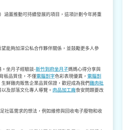
 Week）涵蓋推動可持續發展的項目，這項計劃今年將重
希望能夠加深公私合作夥伴關係，並鼓勵更多人參
。坐月子經驗談-
新竹到府坐月子
媽媽心得分享與
,背板品質佳，不僅
電腦割字
色彩表現優異，
電腦割
。生鮮雞肉販售企業品質保證，歡迎成為我們
雞肉批
餐以及部落文化專人導覽。
肉品加工廠
食安問題要改
滿足社區需求的想法，例如維修與回收电子廢物和收