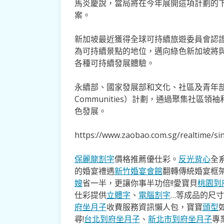
馬炎慶說，當局將在今年展開這項計劃的
案。
新加坡最近獲得全球可持續旅遊委員會認
為可持續景點的地位，邁向綠色新加坡將
各種可持續發展體驗。
永續部、國家發展部和文化、社區及青年部去年也
Communities）計劃，通過聚集社
色發展。
https://www.zaobao.com.sg/realtime/s
保麗龍割字
價格推薦優仕彩。
反光背心
全
的婚宴禮遇
新竹婚宴會館
翻轉傳統婚宴框
嫂
省一半，更讓你事半功倍!!愛寶貝
桃園到
仕彩提供
立體字
、
電腦割字
…等成品的尺
府坐月子
收費服務資訊懶人包，寶寶
頭型
尋!
台北到府坐月子
、
新北市到府坐月子
專