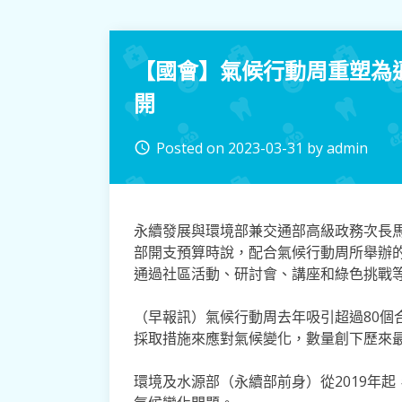
【國會】氣候行動周重塑為邁
開
Posted on
2023-03-31
by
admin
access_time
永續發展與環境部兼交通部高級政務次長馬
部開支預算時說，配合氣候行動周所舉辦的
通過社區活動、研討會、講座和綠色挑戰
（早報訊）氣候行動周去年吸引超過80個
採取措施來應對氣候變化，數量創下歷來
環境及水源部（永續部前身）從2019年