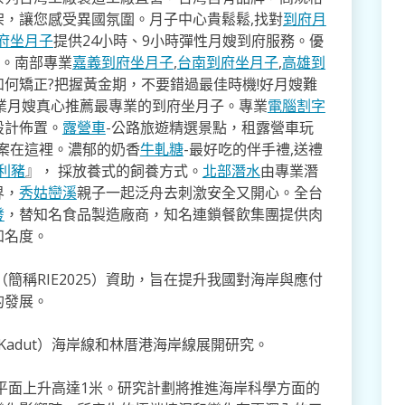
架，讓您感受異國氛圍。月子中心貴鬆鬆,找對
到府月
府坐月子
提供24小時、9小時彈性月嫂到府服務。優
寸。南部專業
嘉義到府坐月子
,
台南到府坐月子
,
高雄到
如何矯正?把握黃金期，不要錯過最佳時機!好月嫂難
業月嫂真心推薦最專業的到府坐月子。專業
電腦割字
設計佈置。
露營車
-公路旅遊精選景點，租露營車玩
方案在這裡。濃郁的奶香
牛軋糖
-最好吃的伴手禮,送禮
利豬
』， 採放養式的飼養方式。
北部潛水
由專業潛
界，
秀姑巒溪
親子一起泛舟去​刺激安全又開心。全台
發
，替知名食品製造廠商，知名連鎖餐飲集團提供肉
知名度。
（簡稱RIE2025）資助，旨在提升我國對海岸與應付
的發展。
 Kadut）海岸線和林厝港海岸線展開研究。
海平面上升高達1米。研究計劃將推進海岸科學方面的