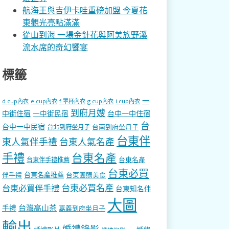
航海王與吉伊卡哇重磅加盟 今夏花
東觀光亮點滿滿
從山到海 一場金針花與阿美族野溪
流水席的奇幻饗宴
標籤
一
d cup內衣
e cup內衣
f 罩杯內衣
g cup內衣
i cup內衣
到府月嫂
中街住宿
一中街民宿
台中一中住宿
台
台中一中民宿
台南到府坐月子
台北到府坐月子
台東伴
東人氣伴手禮
台東人氣名產
手禮
台東名產
台東名產
台東伴手禮推薦
台東必買
伴手禮
台東名產推薦
台東團購美食
台東必買名產
台東必買伴手禮
台東知名伴
大圖
台灣高山茶
手禮
嘉義到府坐月子
輸出
婚禮錄影