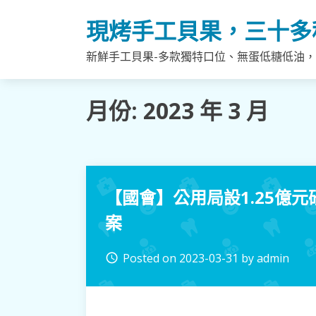
Skip
現烤手工貝果，三十多
to
content
新鮮手工貝果-多款獨特口位、無蛋低糖低油
月份:
2023 年 3 月
【國會】公用局設1.25億
案
Posted on
2023-03-31
by
admin
access_time