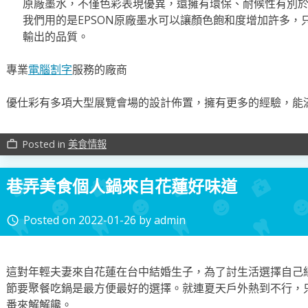
原廠墨水，不僅色彩表現優異，還擁有環保、耐候性有別
我們用的是EPSON原廠墨水可以讓顏色飽和度增加許多，
輸出的品質。
專業
電腦割字
服務的廠商
優仕彩有多項大型展覽會場的設計佈置，擁有更多的經驗，能
Posted in
美食情報
work_outline
巷弄美食個人鍋來自花蓮好味道
Posted on
2022-01-26
by
admin
access_time
這對年輕夫妻來自花蓮在台中結婚生子，為了討生活選擇自己
節要聚餐吃鍋是最方便最好的選擇。就連夏天戶外熱到不行，
番來解解饞。