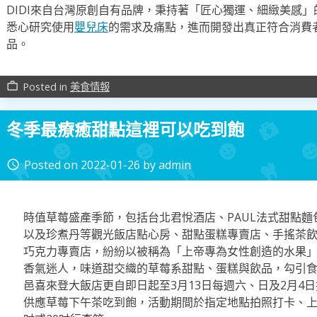
DIDI來自台灣原創自有品牌，秉持著「匠心獨運、細緻美感
悉心研究使用
嬰兒床
的需求及痛點，進而開發出真正符合消費
品。
Posted in
美食情報
work_outline
冬季最療癒甜點這裡可以吃到飽
Posted on
2022-01-26
by
admin
access_time
時值草莓盛產季節，包括台北君悅酒店、PAUL法式甜點麵包沙龍、
以及珍煮丹等觀光飯店點心房、甜點蛋糕專賣店、手搖茶
巧克力專賣店，紛紛以被稱為「上帝專為女性創造的水果
香氣迷人，味道甜交織的草莓系甜點、蛋糕與飲品，勾引
邑喜來登大飯店更自即日起至3月13日每週六、日及2月4
供應草莓下午茶吃到飽，活動期間於指定地點拍照打卡、上傳F