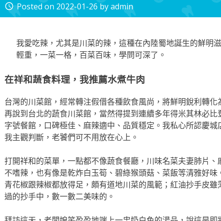
Posted on
2022-01-26
by
admin
access_time
我愛吃辣，尤其是川菜的辣，這種在內陸蜀地誕生的鮮明
輕重，一菜一格，百菜百味，學問可深了。
在祥和蔬食料理，我推薦水煮牛肉
台灣的川菜館，經常轉注假借各種飲食風尚，將鮮明銳利轉化
再說到台北的蔬食川菜館，當然得提到連續多年得米其林必比
字號餐館，口碑極佳、麻辣適中、品質穩定。我私心所認慶城
我主觀判斷，老饕們可不用放在心上。
打開祥和的菜單，一點都不像蔬食餐廳，川味名菜夫妻肺片、
不嗜辣，也有像是乾炸白玉筍、碧綠猴頭菇、菜飯等清雅好味
青花椒跟辣椒都放得足，頗有道地川菜的風範；紅油抄手皮雖
過的抄手中，數一數二美味的。
拜訪這天，老闆娘笑盈盈地端上一盅奶白色的湯品，說這是即