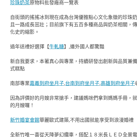
珍珠奶茶
原物料批發廠商一覽表
自街頭的搖搖冰到現在成為台灣優雅點心文化象徵的珍珠
且一路成長茁壯；目前旗下有五百多種商品與奶茶相關，
化史的縮影。
過年送禮好選擇【
牛軋糖
】,連外國人都驚豔
新自我要求，本著真心與專業，持續研發出創新與品質兼
式糕點
南部專業
嘉義到府坐月子
,
台南到府坐月子
,
高雄到府坐月子
因為評價好的月嫂非常搶手，建議媽咪們拿到媽媽手冊，
的月嫂囉！
新竹婚宴會館
華麗歐式建築,不用出國就能享受到浪漫婚禮
全新竹唯一喜從天降夢幻纜車，搭配１８米長ＬＥＤ全景電