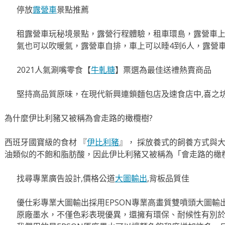
停放
露營車
景點推薦
租露營車玩秘境景點，露營行程體驗，租車環島，露營車
氣也可以吹暖氣，露營車自排，車上可以睡4到6人，露營
2021人氣涮嘴零食【
牛軋糖
】票選為最佳送禮熱賣商品
堅持高品質原味，在現代新興連鎖麵包店及速食店中,喜之
為什麼伊比利豬又被稱為會走路的橄欖樹?
西班牙國寶級的食材 『
伊比利豬
』， 採放養式的飼養方式與
油類似的不飽和脂肪酸，因此伊比利豬又被稱為「會走路的橄
找尋專業廣告設計,價格公道
大圖輸出
,背板品質佳
優仕彩專業大圖輸出採用EPSON專業高畫質雙噴頭大圖輸
原廠墨水，不僅色彩表現優異，還擁有環保、耐候性有別