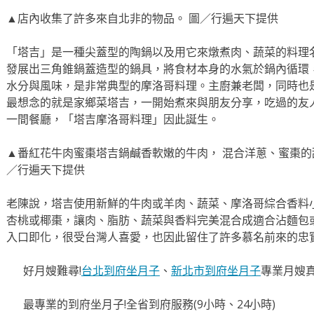
▲店內收集了許多來自北非的物品。 圖／行遍天下提供
「塔吉」是一種尖蓋型的陶鍋以及用它來燉煮肉、蔬菜的料理
發展出三角錐鍋蓋造型的鍋具，將食材本身的水氣於鍋內循環
水分與風味，是非常典型的摩洛哥料理。主廚兼老闆，同時也
最想念的就是家鄉菜塔吉，一開始煮來與朋友分享，吃過的友
一間餐廳，「塔吉摩洛哥料理」因此誕生。
▲番紅花牛肉蜜棗塔吉鍋鹹香軟嫩的牛肉， 混合洋蔥、蜜棗的
／行遍天下提供
老陳說，塔吉使用新鮮的牛肉或羊肉、蔬菜、摩洛哥綜合香料
杏桃或椰棗，讓肉、脂肪、蔬菜與香料完美混合成適合沾麵包
入口即化，很受台灣人喜愛，也因此留住了許多慕名前來的忠
好月嫂難尋!
台北到府坐月子
、
新北市到府坐月子
專業月嫂
最專業的到府坐月子!全省到府服務(9小時、24小時)