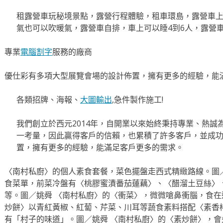
租露營車玩秘境景點，露營行程體驗，租車環島，露營車
氣也可以吹暖氣，露營車自排，車上可以睡4到6人，露營
專業
電腦割字
服務的廠商
優仕彩有多項大型展覽會場的設計佈置，擁有更多的經驗，能
各類招牌、海報、
大圖輸出
,急件製作施工!
我們創立於西元2014年，自開業以來始終秉持專業、熱誠
一考量，因此贏得客戶的信賴，也累積了許多客戶，並成
置，擁有更多的經驗，能滿足客戶更多的需求。
〈南村私廚〉的個人素食套餐，菜色擺盤走西式精緻路線。圖
食菜單，前菜冷盤有〈桃膠蜜漬番茄蓮藕〉、〈醋溜土豆絲〉
等。圖／姚舜 〈南村私廚〉的〈衝菜〉，微微嗆鼻衝腦，食在
炒餅〉以青紅黃椒、紅蔔、芹菜、川耳等蔬食素料搭配〈素香
有「村子的味道」。圖／姚舜 〈南村私廚〉的〈素炒餅〉，