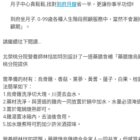
月子中心貴鬆鬆,找對
到府月嫂
省一半，更讓你事半功倍!!
到府坐月子. 0-99歲各種人生階段照顧服務中，當然不會
顧期」。
請繼續往下閱讀…
北榮桃分院營養師林恬如特別設計了一道藥膳食補「藥膳燉烏
桃分院提供
需準備的材有：烏骨雞、香菇、黨蔘、黃耆、蓮子、白果、桂
法簡單如下：
1.烏骨雞洗淨切大塊，川燙去血水。
2.藥材洗淨，與燙過的雞肉一同放置於鍋中加水，水量必須淹
3.置於電鍋燉熟即可。
4.雞湯置冰箱內，去油後食用。
5.加水燉煮時可酌加少許米酒提味。
營養師林恬如提醒，藥膳燉烏雞適合全家人一同共享，但感冒