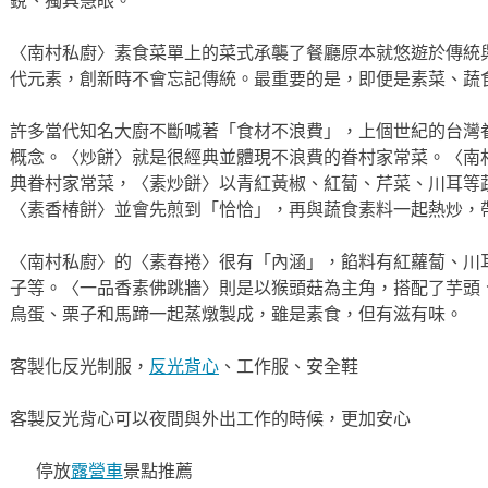
銳、獨具慧眼。
〈南村私廚〉素食菜單上的菜式承襲了餐廳原本就悠遊於傳統
代元素，創新時不會忘記傳統。最重要的是，即便是素菜、蔬
許多當代知名大廚不斷喊著「食材不浪費」，上個世紀的台灣
概念。〈炒餅〉就是很經典並體現不浪費的眷村家常菜。〈南
典眷村家常菜，〈素炒餅〉以青紅黃椒、紅蔔、芹菜、川耳等
〈素香椿餅〉並會先煎到「恰恰」，再與蔬食素料一起熱炒，
〈南村私廚〉的〈素春捲〉很有「內涵」，餡料有紅蘿蔔、川
子等。〈一品香素佛跳牆〉則是以猴頭菇為主角，搭配了芋頭
鳥蛋、栗子和馬蹄一起蒸燉製成，雖是素食，但有滋有味。
客製化反光制服，
反光背心
、工作服、安全鞋
客製反光背心可以夜間與外出工作的時候，更加安心
停放
露營車
景點推薦