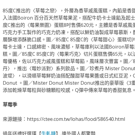
85度C推出的〈草莓之戀〉，外層為香草戚風蛋糕，內餡是香
入法國Boiron 百分百天然草莓果泥，搭配牛奶卡士達餡及起士醬
度C推出的〈莓果樂園〉蛋糕8吋售價620元，主體是香草戚風蛋
巧克力手工製作的巧克力奶凍，搭配以鮮奶油製成草莓慕斯，
層酥增添酥脆口感。圖／85度C 85度C的〈草莓甜心〉蛋糕切
莓卡士達，口感綿密、風味濃郁，草莓庫利以法國Boiron草
糕。圖／85度C 85度C的〈莓果巧克〉切片蛋糕售價65元，以
莓優格，佐以巧克力戚風蛋糕和草莓餡，風味層次豐富。圖／85
丹〉，推出〈莓妙派對〉系列飲品。圖／珍煮丹 Mister Do
波堤〉，以滑順草莓鮮奶油搭配酸甜草莓果醬或日式紅豆泥，Q彈
Donut 。圖／Mister Donut Mister Donut推出的
添加乾燥草莓粒與砂糖顆粒咬感，Q彈中傳來草莓的香甜氣息。圖／M
草莓季
來源鏈接：https://ctee.com.tw/lohas/food/586540.html
過年送禮好選擇【
牛軋糖
】,連外國人都驚豔