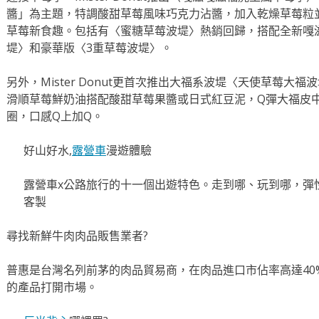
醬」為主題，特調酸甜草莓風味巧克力沾醬，加入乾燥草莓粒
草莓新食趣。包括有〈蜜糖草莓波堤〉熱銷回歸，搭配全新嘎
堤〉和豪華版〈3重草莓波堤〉。
另外，Mister Donut更首次推出大福系波堤〈天使草莓大
滑順草莓鮮奶油搭配酸甜草莓果醬或日式紅豆泥，Q彈大福皮中蘊藏了
圈，口感Q上加Q。
好山好水,
露營車
漫遊體驗
露營車x公路旅行的十一個出遊特色。走到哪、玩到哪，彈
客製
尋找新鮮牛肉肉品販售業者?
普惠是台灣名列前茅的肉品貿易商，在肉品進口市佔率高達40
的產品打開市場。