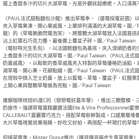
擺上香甜多汁的切片大湖草莓，光是外觀就超療癒，入口清爽
〈PAUL法式甜點麵包沙龍〉推出草莓季，〈盛莓採蜜莊園〉
夾入草莓果凍、開心果戚風，上層排列滿滿的大湖草莓。圖／Paul 
龍〉的〈草莓脆脆閃電泡芙〉，將整顆大湖草莓放入法國直送
沾上紅寶石巧克力醬，最後撒上覆盆子碎。圖／Paul Taiwan
〈莓好時光生乳包〉，以法國軟麵包為基底，夾入滑順奶香的
上香甜多汁的切片大湖草莓。圖／Paul Taiwan 〈PAUL
奶蓋戚風〉，以鬆軟的香草戚風夾入特製的草莓優格奶油餡，
湖草莓、開心果、花瓣點綴。圖／Paul Taiwan 〈PAUL
在塔殼中擠入芝士奶蓋，放上以藍莓、草莓、覆盆子、紅醋栗
上開心果與整顆草莓做為亮點。圖／Paul Taiwan
連鎖咖啡烘焙85度C的〈戀戀莓好嘉年華〉，推出三顆整模、
奶搶市。強調草莓蛋糕嚴選法國Elle & Vire Professionn
CALLEBAUT嘉麗寶巧克力、搭配草莓新鮮製成，口感層層
大片草莓視覺效果吸睛，好吃又好拍，再搭配一杯現打的草莓
迎接草莓季，Mister Donut推出〈嘎滋嘎滋福虎生風草莓