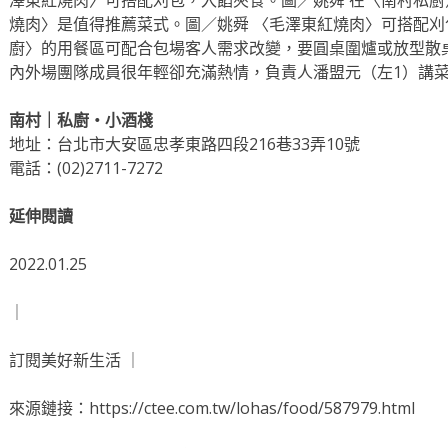
澤東紅燒肉〉可搭配刈包，入餡夾食。圖／姚舜 在〈南村私
燒肉〉是值得推薦菜式。圖／姚舜 〈毛澤東紅燒肉〉可搭配刈
廚〉的用餐區可配合包場客人需求改變，要圓桌圍爐或放型散
內外場團隊成員很年輕卻充滿熱情，負責人潘盟元（左1）講
南村｜私廚‧小酒棧
地址：台北市大安區忠孝東路四段216巷33弄10號
電話：(02)2711-7272
延伸閱讀
2022.01.25
｜
訂閱美好新生活 ｜
來源鏈接：https://ctee.com.tw/lohas/food/587979.html