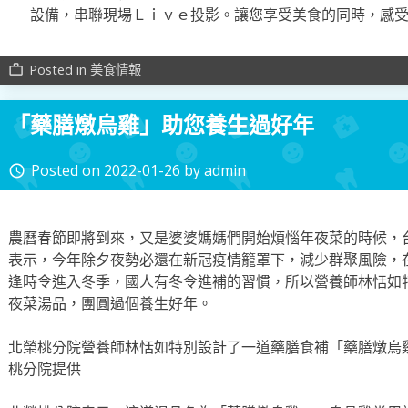
設備，串聯現場Ｌｉｖｅ投影。讓您享受美食的同時，感
Posted in
美食情報
work_outline
「藥膳燉烏雞」助您養生過好年
Posted on
2022-01-26
by
admin
access_time
農曆春節即將到來，又是婆婆媽媽們開始煩惱年夜菜的時候，
表示，今年除夕夜勢必還在新冠疫情籠罩下，減少群聚風險，
逢時令進入冬季，國人有冬令進補的習慣，所以營養師林恬如
夜菜湯品，團圓過個養生好年。
北榮桃分院營養師林恬如特別設計了一道藥膳食補「藥膳燉烏
桃分院提供