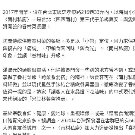
2017年開業、位在台北東區忠孝東路216巷33弄內，以時尚小酒
〈南村私廚〉，是台北〈四四南村〉第三代子弟楊冀安，與愛吃
資開設的眷村菜餐廳。
坊間傳統供應眷村菜的餐廳，多是以「小館」定位，且力求保
舊復古的「痛調」，帶領食客回味「舊食光」。〈南村私廚〉
印象，並讓「眷村味」升級。
潘盟元的頭腦很靈活，他除擅長開發一些別的地方嘗不到，或
掌握了眷村菜那「跨菜系混搭」的精神，讓食客可在〈南村私
料細做」並以現代呈盤手法結合精緻餐具器皿，徹底改變了眷
值得一提的是，這家「讓客人在水晶燈下吃滷味」的中式現代餐
末代絕版的「米其林餐盤推薦」。
基於宗教言仰、健康、愛地球、重視環保，或是「蹭著食尚潮
口確實愈來愈多。據調查，2020年台灣蔬食潛在客群已約有6
大素食友善城市」之一，〈南村私廚〉加大力道研發推出「眷