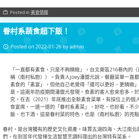
Posted in
美食情報
work_outline
眷村系蔬食超下飯！
Posted on
2022-01-26
by
admin
access_time
「一直都有素食，只是不夠精緻」，台北東區216巷內的
稱〈南村私廚〉）。負責人Joey潘盟元說，餐廳菜單一直
素食的「素宴」，但他自己老覺得「還可以更好、更精緻
是，這兩年防疫期間潘盟元發現，食素的客人愈來愈多，
究，在去（2021）年底推出全新素食菜單，有採位上的個
食宴席，一道一道的「眷村系素菜」，好吃、也好看，不
飯、也下酒，這是眷村菜的特色，也是〈南村私廚〉的亮
眷村，是台灣獨有的歷史文化資產。味貫五湖四海、大江南北
們，在刻苦年代發揮生活智慧烹調料理出的台灣特有菜系。