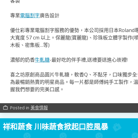
客製
專業
電腦割字
廣告設計
優仕彩專業電腦割字服務的優勢，本公司採用日本Roland
大寬度 57 cm 以上。保麗龍(寶麗龍)、珍珠板立體字製作
木板、密集板…等)
濃郁的奶香
牛軋糖
-最好吃的伴手禮,送禮要送進心崁裡!
喜之坊原創商品圓片牛軋糖，軟香Q、不黏牙，口味獨步全
為最暢銷熱賣的明星商品。每一片都是師傅純手工製作，
握我們想要的完美口感。
Posted in
美食情報
work_outline
祥和蔬食 川味蔬食掀起口腔風暴