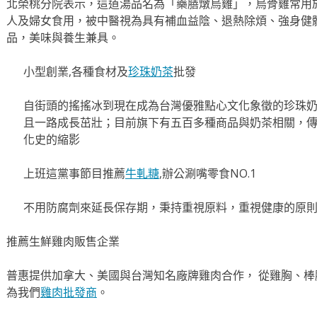
北榮桃分院表示，這道湯品名為「藥膳燉烏雞」，烏骨雞常用
人及婦女食用，被中醫視為具有補血益陰、退熱除煩、強身健
品，美味與養生兼具。
小型創業,各種食材及
珍珠奶茶
批發
自街頭的搖搖冰到現在成為台灣優雅點心文化象徵的珍珠
且一路成長茁壯；目前旗下有五百多種商品與奶茶相關，
化史的縮影
上班這黨事節目推薦
牛軋糖
,辦公涮嘴零食NO.1
不用防腐劑來延長保存期，秉持重視原料，重視健康的原
推薦生鮮雞肉販售企業
普惠提供加拿大、美國與台灣知名廠牌雞肉合作， 從雞胸、棒
為我們
雞肉批發商
。