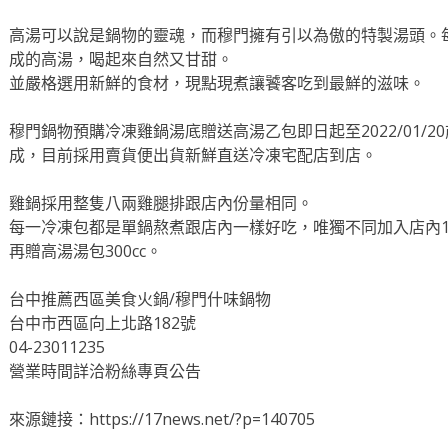
高湯可以說是鍋物的靈魂，而穆門擁有引以為傲的特製湯頭。
成的高湯，喝起來自然又甘甜。
並嚴格選用新鮮的食材，現點現煮讓饕客吃到最鮮的滋味。
穆門鍋物預購冷凍雞鍋湯底贈送高湯乙包即日起至2022/01/
成，目前採用賣貨便出貨新鮮直送冷凍宅配店到店。
雞鍋採用整隻八兩雞腿排跟店內份量相同。
每一冷凍包都是單鍋熬煮跟店內一樣好吃，唯獨不同加入店內1
再贈高湯湯包300cc。
台中推薦西區美食火鍋/穆門什味鍋物
台中市西區向上北路182號
04-23011235
營業時間詳洽粉絲專頁公告
來源鏈接：https://17news.net/?p=140705