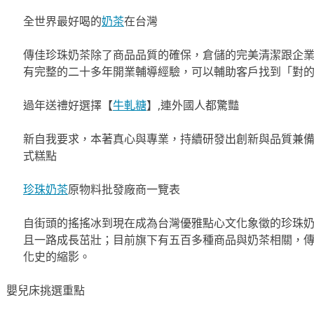
全世界最好喝的
奶茶
在台灣
傳佳珍珠奶茶除了商品品質的確保，倉儲的完美清潔跟企
有完整的二十多年開業輔導經驗，可以輔助客戶找到「對
過年送禮好選擇【
牛軋糖
】,連外國人都驚豔
新自我要求，本著真心與專業，持續研發出創新與品質兼
式糕點
珍珠奶茶
原物料批發廠商一覽表
自街頭的搖搖冰到現在成為台灣優雅點心文化象徵的珍珠
且一路成長茁壯；目前旗下有五百多種商品與奶茶相關，
化史的縮影。
嬰兒床挑選重點