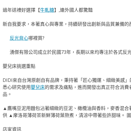
過年送禮好選擇【
牛軋糖
】,連外國人都驚豔
新自我要求，本著真心與專業，持續研發出創新與品質兼備的
反光背心
哪裡買?
湧傑有限公司成立於民國73年，長期以來均專注於各式反
嬰兒床挑選重點
DIDI來自台灣原創自有品牌，秉持著「匠心獨運、細緻美感
悉心研究使用
嬰兒床
的需求及痛點，進而開發出真正符合消費
品。
▲鷹嘴豆泥用麵包沾著細緻的豆泥、橄欖油與香料，麥香混合
供 ▲摩洛哥薄荷茶新鮮薄荷葉熬煮，清涼中帶著些許甜味。 
店家資訊