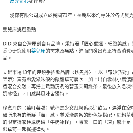
反光背心
哪裡買?
湧傑有限公司成立於民國73年，長期以來均專注於各式反
嬰兒床挑選重點
DIDI來自台灣原創自有品牌，秉持著「匠心獨運、細緻美感
悉心研究使用
嬰兒床
的需求及痛點，進而開發出真正符合消費
品。
立足市場13年的連鎖手搖飲品牌〈珍煮丹〉，以「莓妙派對
樂蒂〉富有戀愛滋味般的酸甜草莓層次，加上出自雲林小農濃
香混合交融，再搭上驚豔清冽的碧玉茉莉綠茶，最後放入急凍
奶冰怪」，口感與風味皆獨特。
珍煮丹的〈莓叮莓噹〉號稱是少女紅粉系必追飲品，漂浮在空
驗所未有的新鮮「莓」感。質感漸層系的粉色調搭配，紅粉草
的限定獨家極厚奶磚「牛奶冰怪」，啜飲一口的「凍」感十足
跟草莓一起搖擺律動。