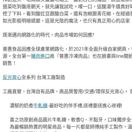
道菜吃到盤底朝天，就先讓我試吃。嚐一口，這酸湯牛還真好
挖了下料，看到酸豇豆跟酸白菜，還有泡椒跟青花椒，在經過
如光影般明暗遞變，這是光陰的魔法，也只有真正用心的店家
逐漸邁向網路化的時代，肉品市場如何因應?
普惠食品因應全球產業網路化，於2021年全面升級自家網頁
源。全台第一
豬肉進口
商『普惠冷凍肉品』也在臉書與line
銷售！
反光背心
全系列 台灣工廠製造
工廠直營，台灣自有品牌，高品質警用/交通/環保反光背心。 
濃郁的奶香
牛軋糖
-最好吃的伴手禮,送禮要送進心崁裡!
喜之坊原創商品圓片牛軋糖，軟香Q、不黏牙，口味獨步全
為最暢銷熱賣的明星商品。每一片都是師傅純手工製作，