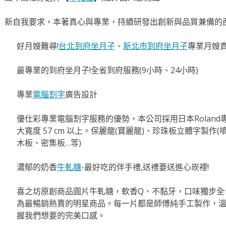
新自我要求，本著真心與專業，持續研發出創新與品質兼備的
好月嫂難尋!
台北到府坐月子
、
新北市到府坐月子
專業月嫂
最專業的到府坐月子!全省到府服務(9小時、24小時)
專業
電腦割字
廣告設計
優仕彩專業電腦割字服務的優勢，本公司採用日本Roland
大寬度 57 cm 以上。保麗龍(寶麗龍)、珍珠板立體字製作
木板、密集板…等)
濃郁的奶香
牛軋糖
-最好吃的伴手禮,送禮要送進心崁裡!
喜之坊原創商品圓片牛軋糖，軟香Q、不黏牙，口味獨步全
為最暢銷熱賣的明星商品。每一片都是師傅純手工製作，
握我們想要的完美口感。