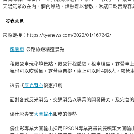
天陽氣聚斂在內，體內燥熱，燥熱難以發散，常感口乾舌燥容
發表意見
來源鏈接：https://tyenews.com/2022/01/167242/
露營車
-公路旅遊精選景點
租露營車玩秘境景點，露營行程體驗，租車環島，露營車
氣也可以吹暖氣，露營車自排，車上可以睡4到6人，露營
透氣式
反光背心
優惠推薦
面對各式反光製品、交通製品以專業的開發研究，及完善
優仕彩專業
大圖輸出
服務的優勢
優仕彩專業大圖輸出採用EPSON專業高畫質雙噴頭大圖輸