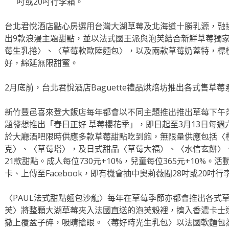
吋或20吋行李箱。
台北君悅酒店點心房選用台灣大湖草莓及北海道十勝乳源，融
出9款浪漫主題甜點，並以法式國王派與泡芙結合新鮮草莓獨
莓生乳捲〉、〈草莓軟歐陸麵包〉，以及兩款草莓奶蓋特，標
好，綿延無限甜蜜。
2月底前，台北君悅酒店Baguette禮品烘焙坊推出各式售草
新竹豐邑喜來登大飯店每年都會以不同主題推出推出草莓下午
題發想推出「春日正好 草莓櫻花季」，即日起至3月13日每週六
於大廳酒吧限時供應多款草莓甜點吃到飽，無限量供應包括〈
克〉、〈草莓塔〉，及日式甜品〈草莓大福〉、〈水信玄餅〉
21款甜點。成人每位730元+10%，兒童每位365元+10%
卡、上傳至Facebook，即有機會抽中奧莉薇閣28吋或20吋行
〈PAUL法式甜點麵包沙龍〉每年在草莓季節亦都會推出各式
芙〉將整顆大湖草莓夾入法國直送的泡芙殼裡，擠入香濃卡士
撒上覆盆子碎，吸睛搶眼。〈莓好時光生乳包〉以法國軟麵包