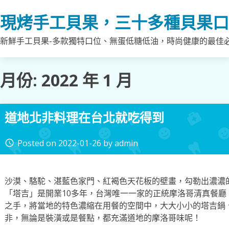
Skip
現烤手工貝果，三十多種貝果口
to
content
新鮮手工貝果-多款獨特口位、無蛋低糖低油，時尚健康的最佳
月份:
2022 年 1 月
道地北非料理在台北就吃得到
Posted on
2022-01-26
by
admin
access_time
沙漠、駱駝、湛藍色家門、紅褐色天花板的壁畫，勾勒出濃濃
「塔吉」是開業10多年，台灣唯一一家的正統摩洛哥清真餐
之手，將當地的特色濃縮在用餐的空間中，大大小小的塔吉鍋
非，無論是裝潢或是餐點，都充滿道地的摩洛哥味呢！