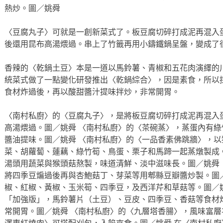
熱炒。圖／姚舜
〈豆腐丸子〉可就是一創新菜式了。板豆腐切碎打成泥再混入
後還用昆布高湯煨過。串上了竹籤再用小鑄鐵鍋呈盤，變成了
香辣的〈乾鍋土豆〉本是一道以馬鈴薯、青椒和五花肉演繹的
統菜式做了一點變化研發推出〈乾鍋綜合〉，因是素食，所以
食材炸過後，再以酸甜醬汁提味拌炒，非常開胃。
〈南村私廚〉的〈豆腐丸子〉，是將板豆腐切碎打成泥再混入
高湯煨過。圖／姚舜 〈南村私廚〉的〈茶碗蒸〉，蒸蛋內有
醬油提味。圖／姚舜 〈南村私廚〉的〈一品香素佛跳牆〉，
菜、胡蘿蔔、蓮藕、綠竹筍、鳥蛋、栗子和馬蹄一起蒸燉製成
湯頭用蔬菜與猴頭菇熬製，味道清鮮、淡中滋味長。圖／姚舜
將四季豆煸過後再與杏鮑菇丁、芽菜等用郫縣豆瓣醬炒製。圖
椒、紅椒、黃椒、玉米筍、四季豆，及西洋芹和草菇等。圖／
「加強版」，馬鈴薯片（土豆）、豆皮、四季豆、香菇等食材
常開胃。圖／姚舜 〈南村私廚〉的〈九層塔香腸〉，風味富層