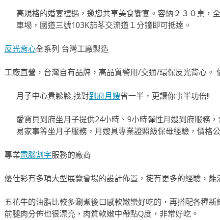
高規格的婚宴禮遇，邀您共享美食饗宴。容納２３０桌，
車場，國道三號103K茄苳交流道１分鐘即可抵達。
反光背心
全系列 台灣工廠製造
工廠直營，台灣自有品牌，高品質警用/交通/環保反光背心。 
月子中心貴鬆鬆,找對
到府月嫂
省一半，更讓你事半功倍!!
愛寶貝到府坐月子提供24小時、9小時彈性月嫂到府服務
易家事等坐月子服務，月嫂具專業證照級保母經驗，價格
專業
電腦割字
服務的廠商
優仕彩有多項大型展覽會場的設計佈置，擁有更多的經驗，能
五花牛的油脂比較多涮煮後口感軟嫩蠻好吃的，再搭配各種新
前腿肉分佈也很漂亮，肉質軟嫩中帶點Q度，非常好吃。