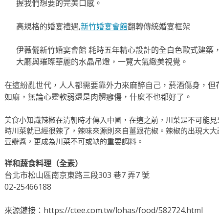
握我們想要的完美口感。
高規格的婚宴禮遇,
新竹婚宴會館
翻轉傳統婚宴框架
伊薇儷新竹婚宴會館 耗時五年精心設計的全白色歐式建築
大廳與璀璨華麗的水晶吊燈，一覽大氣緻美視覺。
在這紛亂世代，人人都需要靠外力來麻醉自己，菸酒傷身，但
如麻，無論心靈軟弱還是肉體癰傷，什麼不也都好了。
美食小知識辣椒在清朝時才傳入中國，在這之前，川菜是不可能見
時川菜就已經很辣了，辣味來源則來自薑跟花椒。辣椒的出現大大
豆瓣醬，更成為川菜不可或缺的重要調料。
祥和蔬食料理（全素）
台北市松山區南京東路三段303 巷7 弄7 號
02-25466188
來源鏈接：https://ctee.com.tw/lohas/food/582724.html