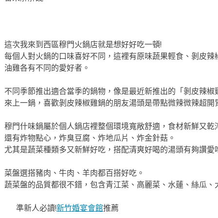
這次我來到西區穆門火鍋店就是想好好吃一頓!
每個人對火鍋的口味喜好不同，這裡有原味蔬果輕食、剝皮辣
油雞各有不同的愛好者。
不同季節推出適合當季的鍋物，像是最近新推出的「剝皮辣椒
來上一鍋，喜歡剝皮辣椒雞鍋的朋友湯頭是帶點微辣微辣超開
穆門什味鍋屬於個人鍋店裡整個環境寬敞舒適，食材新鮮又乾
還有炸物點心，炸臭豆腐、炸地瓜片、炸金針菇。
尤其是蔬菜種類多又新鮮好吃，搭配清爽好喝的湯頭有夠讚愛
菜盤選搭豬肉、牛肉、羊肉都百搭好吃。
蔬菜盤的品質都很不錯，包含青江菜、高麗菜、水蓮、絲瓜、
準新人必讀!
新竹婚宴會館
推薦