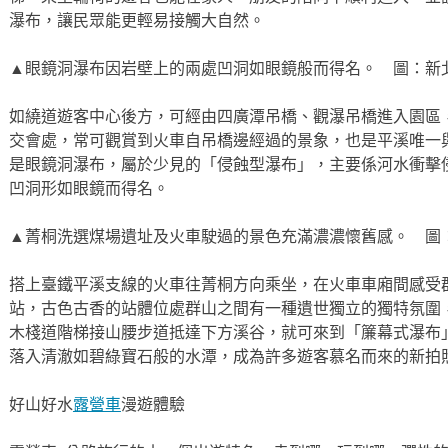
瀑布，讓民眾能更輕易接觸大自然。
▲眼鏡洞瀑布因岩壁上的兩處凹洞如眼鏡般而得名。 圖：新
如繞道遊客中心後方，可經由四廣潭吊橋、觀瀑吊橋進入園區
交會處，常可觀賞到火車自吊橋邊經過的景象，也是平溪唯一
是眼鏡洞瀑布，屬於少見的「侵蝕型瀑布」，主要係河水衝擊
凹洞形如眼鏡而得名。
▲菁桐洗選煤場遺址及火車駛過的景色充滿濃濃懷舊感。 圖
搭上臺鐵平溪支線的火車往菁桐方向乘坐，在火車車廂間感受
站，古色古香的站體位處群山之間有一種遺世獨立的獨特氛圍
木棧道階梯接山腰步道抵達下方溪谷，就可來到「簾幕式瀑布
落入清澈如碧綠寶石般的水潭，成為許多遊客慕名而來的新拍
好山好水
露營車
漫遊體驗