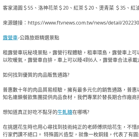
客家湯圓＄55、洛神花茶＄20、紅茶＄20、燙青菜 ＄35、紅
來源鏈接：https://www.ftvnews.com.tw/news/detail/20223
露營車
-公路旅遊精選景點
租露營車玩秘境景點，露營行程體驗，租車環島，露營車上可
以吹暖氣，露營車自排，車上可以睡4到6人，露營車合法承載
如何找到優質的肉品販售通路?
普惠數十年的肉品貿易經驗，擁有最多元化的銷售通路，普惠
知名連鎖餐飲集團提供肉品食材，我們專業於替長期合作廠商
想知道真正好吃不黏牙的
牛軋糖
在哪嗎?
在挑選花生時也用心尋找到技術純正的老師傅烘焙花生，不惜
行家們讚不絕口。 特殊圓片造型，就像一枚銅錢，代表了有