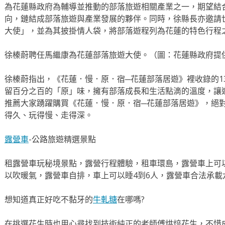
為花蓮縣政府為輔導並推動的部落旅遊相關產業之一，期望結
向，鏈結成部落旅遊與產業發展的夥伴。同時，徐縣長亦邀請
大使」，並為其披掛情人袋，將部落遊程列為花蓮的特色行程
徐榛蔚聘任馬繼康為花蓮部落旅遊大使。（圖：花蓮縣政府提
徐榛蔚指出，《花蓮．慢．原．宿─花蓮部落居遊》裡收錄的1
留百分之百的「原」味，擁有部落成長和生活點滴的溫度，讓
推薦大家踴躍購買《花蓮．慢．原．宿─花蓮部落居遊》，絕
得久、玩得慢、走得深。
露營車
-公路旅遊精選景點
租露營車玩秘境景點，露營行程體驗，租車環島，露營車上可
以吹暖氣，露營車自排，車上可以睡4到6人，露營車合法承載
想知道真正好吃不黏牙的
牛軋糖
在哪嗎?
在挑選花生時也用心尋找到技術純正的老師傅烘焙花生，不惜