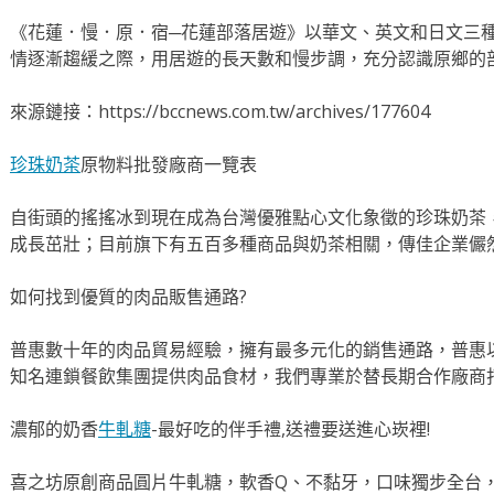
《花蓮．慢．原．宿─花蓮部落居遊》以華文、英文和日文三
情逐漸趨緩之際，用居遊的長天數和慢步調，充分認識原鄉的
來源鏈接：https://bccnews.com.tw/archives/177604
珍珠奶茶
原物料批發廠商一覽表
自街頭的搖搖冰到現在成為台灣優雅點心文化象徵的珍珠奶茶
成長茁壯；目前旗下有五百多種商品與奶茶相關，傳佳企業儼
如何找到優質的肉品販售通路?
普惠數十年的肉品貿易經驗，擁有最多元化的銷售通路，普惠
知名連鎖餐飲集團提供肉品食材，我們專業於替長期合作廠商
濃郁的奶香
牛軋糖
-最好吃的伴手禮,送禮要送進心崁裡!
喜之坊原創商品圓片牛軋糖，軟香Q、不黏牙，口味獨步全台，