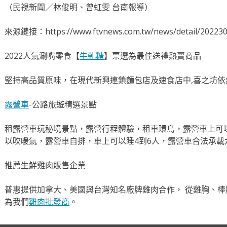
（民視新聞／林俊明、曾虹雯 台南報導）
來源鏈接：https://www.ftvnews.com.tw/news/detail/2022
2022人氣涮嘴零食【
牛軋糖
】票選為最佳送禮熱賣商品
堅持高品質原味，在現代新興連鎖麵包店及速食店中,喜之坊依
露營車
-公路旅遊精選景點
租露營車玩秘境景點，露營行程體驗，租車環島，露營車上可
以吹暖氣，露營車自排，車上可以睡4到6人，露營車合法承載
推薦生鮮雞肉販售企業
普惠提供加拿大、美國與台灣知名廠牌雞肉合作， 從雞胸、棒
為我們
雞肉批發商
。