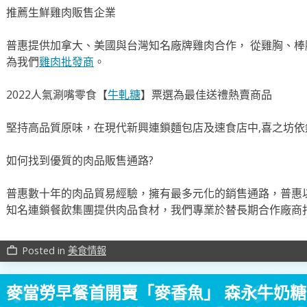
推薦生鮮雞肉販售企業
普惠提供加拿大、美國與台灣知名廠牌雞肉合作， 從雞胸、棒
為我們
雞肉批發商
。
2022人氣涮嘴零食【
牛軋糖
】票選為最佳送禮熱賣商品
堅持高品質原味，在現代新興連鎖麵包店及速食店中,喜之坊依
如何找到優質的肉品販售通路?
普惠數十年的肉品貿易經驗，擁有最多元化的銷售通路，普惠
知名連鎖餐飲集團提供肉品食材，我們專業於替長期合作廠商
Posted in
美食情報
work_outline
麥當勞早餐首開賣「麥香魚」 森永牛奶