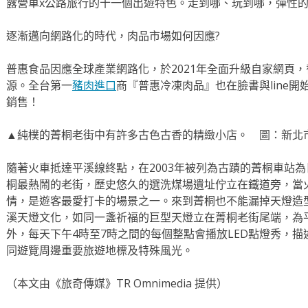
露營車x公路旅行的十一個出遊特色。走到哪、玩到哪，彈性
逐漸邁向網路化的時代，肉品市場如何因應?
普惠食品因應全球產業網路化，於2021年全面升級自家網頁
源。全台第一
豬肉進口
商『普惠冷凍肉品』也在臉書與line
銷售！
▲純樸的菁桐老街中有許多古色古香的精緻小店。 圖：新北
隨著火車抵達平溪線終點，在2003年被列為古蹟的菁桐車站
桐最熱鬧的老街，歷史悠久的選洗煤場遺址佇立在鐵道旁，當
情，是遊客最愛打卡的場景之一。來到菁桐也不能漏掉天燈造
溪天燈文化，如同一盞祈福的巨型天燈立在菁桐老街尾端，為
外，每天下午4時至7時之間的每個整點會播放LED點燈秀，
同遊覽周邊重要旅遊地標及特殊風光。
（本文由《旅奇傳媒》TR Omnimedia 提供）