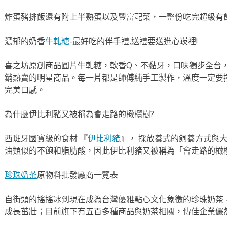
炸蛋豬排飯還有附上半熟蛋以及豐富配菜，一整份吃完超級有
濃郁的奶香
牛軋糖
-最好吃的伴手禮,送禮要送進心崁裡!
喜之坊原創商品圓片牛軋糖，軟香Q、不黏牙，口味獨步全台，
銷熱賣的明星商品。每一片都是師傅純手工製作，溫度一定要
完美口感。
為什麼伊比利豬又被稱為會走路的橄欖樹?
西班牙國寶級的食材 『
伊比利豬
』， 採放養式的飼養方式與
油類似的不飽和脂肪酸，因此伊比利豬又被稱為「會走路的橄
珍珠奶茶
原物料批發廠商一覽表
自街頭的搖搖冰到現在成為台灣優雅點心文化象徵的珍珠奶茶
成長茁壯；目前旗下有五百多種商品與奶茶相關，傳佳企業儼