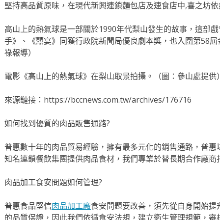
堅持高品質原味，在現代新興連鎖麵包店及速食店中,喜之坊依
高山上的熱氣球是一部關於1990年代梨山發生的故事，這部戲
手》、《囍宴》同獲行政院新聞局優良劇本獎，也入圍第58
祿報導）
電影《高山上的熱氣球》在梨山取景拍攝。（圖：參山處提供
來源鏈接：https://bccnews.com.tw/archives/176716
如何找到優質的肉品販售通路?
普惠數十年的肉品貿易經驗，擁有最多元化的銷售通路，普惠
知名連鎖餐飲集團提供肉品食材，我們專業於替長期合作廠商
肉品加工食安問題如何管理?
普惠食品堅信
肉品加工廠
食安問題要改善，須先從自身開始提
的品質保證，因此我們依循食安法規，建立衛生管理規範，審