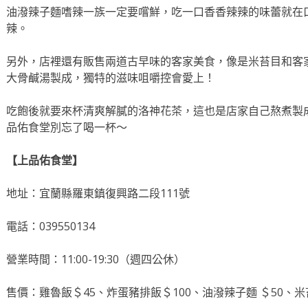
油潑辣子麵嗜辣一族一定要嚐鮮，吃一口香香辣辣的味蕾就在
辣。
另外，店裡還有販售兩道古早味的客家美食，像是米苔目和客
大骨鹹湯製成，獨特的滋味咀嚼控會愛上！
吃飽後就要來杯清爽解膩的洛神花茶，這也是店家自己熬煮製
品佑食堂別忘了喝一杯～
【上品佑食堂】
地址：宜蘭縣羅東鎮復興路二段111號
電話：039550134
營業時間：11:00-19:30（週四公休）
售價：雞魯飯＄45、炸蛋豬排飯＄100、油潑辣子麵 ＄50、米