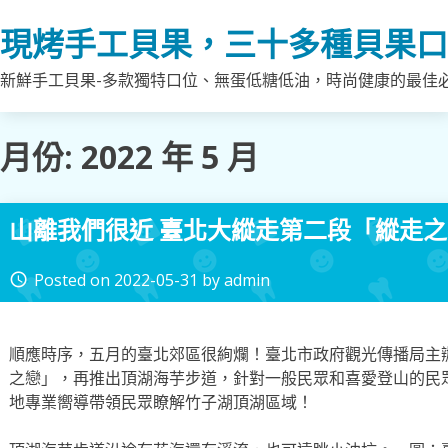
Skip
現烤手工貝果，三十多種貝果口
to
content
新鮮手工貝果-多款獨特口位、無蛋低糖低油，時尚健康的最佳
月份:
2022 年 5 月
山離我們很近 臺北大縱走第二段「縱走
Posted on
2022-05-31
by
admin
access_time
順應時序，五月的臺北郊區很絢爛！臺北市政府觀光傳播局主
之戀」，再推出頂湖海芋步道，針對一般民眾和喜愛登山的民
地專業嚮導帶領民眾瞭解竹子湖頂湖區域！