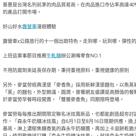
普惠是台灣名列前茅的肉品貿易商，在肉品進口市佔率高達40
的產品打開市場。
好山好水
露營車
漫遊體驗
露營車x公路旅行的十一個出遊特色。走到哪、玩到哪，彈性
上班這黨事節目推薦
牛軋糖
辦公涮嘴零食NO.1
不用防腐劑來延長保存期，秉持重視原料，重視健康的原則
另外，麥當勞經典漢堡「麥香魚」採用新鮮漢堡麵包，以魚蒸
「蒸」的麵包，外型飽滿、圓潤，曾獲網友盛讚是高顏值的餐點
於麥當勞早餐時段開賣，「雙層麥香魚」同期限時登場。
麥當勞每每推出期間限定聯名冰炫風新品，也都能創造超夯討
作，「森永牛奶糖冰炫風」自6月1日至8月16日限期供應，
基底，淋上濃郁焦糖香氣的森永牛奶糖醬，再加上卡滋餅乾脆片
日，使用歡樂送訂購「森永牛奶糖冰炫風」，就送森永牛奶糖