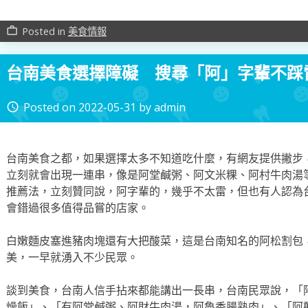
Posted in
美食情報
work_outline
台南美食選擇障礙 搜尋「阿」字輩不踩
Posted on
2022-05-31
by
admin
access_time
台南美食之都，如果選擇太多不知道吃什麼，有網友提供撇步
立刻就會出現一連串，像是阿堂鹹粥、阿文米粿、阿村牛肉湯
推薦法，立刻贊同說，阿字輩的，幾乎不太雷，但也有人認為
會錯過很多值得品嘗的店家。
白嫩麵皮塞進豬肉塊還有大把酸菜，這是台南知名的阿松割包
美，一早就湧入不少民眾。
談到美食，台南人信手拈來都能講出一長串，台南民眾說，「
燥飯」、「有阿堂鹹粥、阿財牛肉湯，阿魯香腸熟肉」、「阿