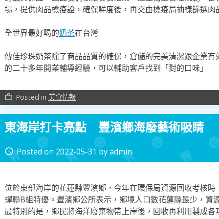
場，提供肉品檢疫證，確保鮮度後，再交由檢疫局抽樣篩選肉
全世界最好喝的
奶茶
在台灣
傳佳珍珠奶茶除了商品品質的確保，倉儲的完美清潔跟企業有
的二十多年開業輔導經驗，可以輔助客戶找到「對的口味」
Posted in
美食情報
work_outline
東海岸打卡亮點 豐濱鄉海廢藝術吸睛
Posted on
2022-05-31
by
admin
access_time
位於東部海岸的花蓮縣豐濱鄉，今年在環保局資源回收考核時，
蟬聯B組特優。豐濱鄉公所表示，鄉境人口數花蓮縣最少，資源回
最特別的是，鄉民將海洋廢棄物帶上岸後，回收再利用製成各