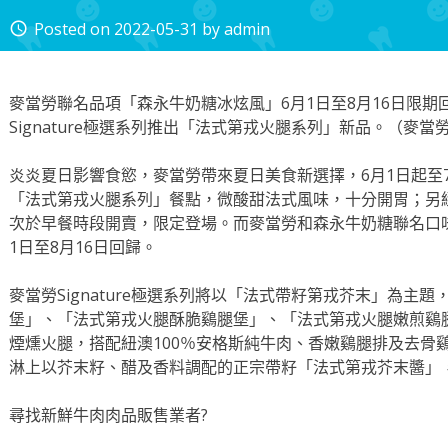
Posted on
2022-05-31
by
admin
access_time
麥當勞聯名品項「森永牛奶糖冰炫風」6月1日至8月16日限期
Signature極選系列推出「法式第戎火腿系列」新品。（麥當
炎炎夏日影響食慾，麥當勞帶來夏日美食新選擇，6月1日起至7月5
「法式第戎火腿系列」餐點，微酸甜法式風味，十分開胃；另
次於早餐時段開賣，限定登場。而麥當勞和森永牛奶糖聯名口
1日至8月16日回歸。
麥當勞Signature極選系列將以「法式帶籽第戎芥末」為主
堡」、「法式第戎火腿酥脆鷄腿堡」、「法式第戎火腿嫩煎鷄
煙燻火腿，搭配紐澳100％安格斯純牛肉、香嫩鷄腿排及去骨
淋上以芥末籽、醋及香料調配的正宗帶籽「法式第戎芥末醬」
尋找新鮮牛肉肉品販售業者?