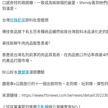
口感奇特的跳跳糖，一致成為姊妹倆的最愛，Wendy看到她
到滿意。
台灣
珍珠奶茶
原料批發龍頭
傳佳食品旗下有五百多種商品儼然就是台灣飲料冰品演化史的
尋找新鮮牛肉肉品販售業者?
普惠是台灣名列前茅的肉品貿易商，在肉品進口市佔率高達40
的產品打開市場。
好山好水
露營車
漫遊體驗
露營車x公路旅行的十一個出遊特色。走到哪、玩到哪，彈性
來源鏈接：https://www.ftvnews.com.tw/news/detail/20223
上班這黨事節目推薦
牛軋糖
辦公涮嘴零食NO.1