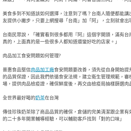
美食多到不知道該如何選擇，注意到了嗎？台南人隨便都能講
友提供小撇步，只要上網搜尋「台南」加「阿」，立刻就會出
台南民眾說，「確實看到很多都用『阿』這個字開頭，滿有台
真的，上面真的是一些很多人都知道還蠻好吃的店家。」
肉品加工食安問題如何管理?
普惠食品堅信
肉品加工廠
食安問題要改善，須先從自身開始提
的品質保證，因此我們依循食安法規，建立衛生管理規範，審
場，提供肉品檢疫證，確保鮮度後，再交由檢疫局抽樣篩選肉
全世界最好喝的
奶茶
在台灣
傳佳珍珠奶茶除了商品品質的確保，倉儲的完美清潔跟企業有
的二十多年開業輔導經驗，可以輔助客戶找到「對的口味」