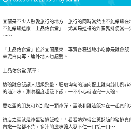
宜蘭是不少人熱愛旅行的地方，旅行的同時當然也不能錯過在
不能錯過這家「上品佑食堂」，尤其是這裡的炸蛋豬排便當一
～～
「上品佑食堂」位於宜蘭羅東，專賣各種道地小吃像是雞魯飯
蒜泥白肉等，連外地人也超愛。
上品佑食堂 菜單：
這碗雞魯飯讓人超級驚艷，肥瘦均勻的滷肉配上雞肉絲比例非
的滷汁味，涮嘴程度超級下飯，一不小心就嗑完一大碗。
愛吃蛋的朋友可以加點一顆炸彈，蛋液和雞滷飯拌在一起真的
鎮店之寶就是炸蛋豬排飯啦！！看看這炸得金黃酥脆的豬排真
內嫩一點都不柴，多汁的滋味讓人忍不住一口接一口～