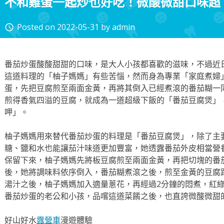
不和雞蛋一起炒也好吃！微酸微甜口味超
Posted on
2022-05-31
by
admin
access_time
番茄炒蛋酸酸甜甜的口味，是大人小孩都喜歡的滋味，不過近
這道料理的「柚子媽媽」有些苦惱，然而身為專業「家庭煮婦
蛋，先把豆腐煎至兩面金黃，再將其倒入已經煮滾的番茄糊一
煎得香氣四溢的豆腐，就成為一道超級下飯的「番茄豆腐煲」
呷」。
柚子媽媽用來替代番茄炒蛋的料理是「番茄豆腐煲」，除了主
糖、鹽和水也能讓茄汁味道更加豐富，她透露番茄外皮相當營
保留下來，柚子媽媽先將板豆腐煎至兩面金黃，再把切塊的番
後，她將調味料依序倒入，番茄糊煮滾之後，煎至金黃的豆腐
湯汁之後，柚子媽媽加入適量蔥花，再經過2分鐘的悶煮，紅
番茄炒蛋的老公和小孩，品嚐這道菜餚之後，也直誇微酸微甜
好山好水
露營車
漫遊體驗