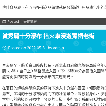
傳佳食品旗下有五百多種商品儼然就是台灣飲料冰品演化史的
Posted in
美食情報
work_outline
賞秀麗十分瀑布 搭火車漫遊菁桐老街
Posted on
2022-05-31
by
admin
access_time
春去夏至，隨著白日時段拉長，新北市政府觀光旅遊局於今年
間1小時，自早上9 時整開放入園，下午5時30分為最後入園
能有更多的時間遊覽十分瀑布的美麗風光。
在夏日的蟬鳴伴隨綠意的簇擁下進入十分瀑布園區，傾聽溪流
瀑布」美稱的十分瀑布傾瀉而下的壯闊景色，是放鬆身心、體
客中心前的道路可通往十分友善步道，步行15分鐘即可抵達園
梯，乘坐輪椅的遊客也能在家人、朋友的陪同下順利進入，並