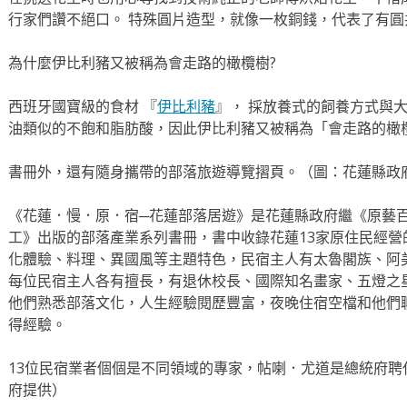
行家們讚不絕口。 特殊圓片造型，就像一枚銅錢，代表了有
為什麼伊比利豬又被稱為會走路的橄欖樹?
西班牙國寶級的食材 『
伊比利豬
』， 採放養式的飼養方式與
油類似的不飽和脂肪酸，因此伊比利豬又被稱為「會走路的橄
書冊外，還有隨身攜帶的部落旅遊導覽摺頁。（圖：花蓮縣政
《花蓮．慢．原．宿─花蓮部落居遊》是花蓮縣政府繼《原藝百
工》出版的部落產業系列書冊，書中收錄花蓮13家原住民經
化體驗、料理、異國風等主題特色，民宿主人有太魯閣族、阿
每位民宿主人各有擅長，有退休校長、國際知名畫家、五燈之
他們熟悉部落文化，人生經驗閱歷豐富，夜晚住宿空檔和他們
得經驗。
13位民宿業者個個是不同領域的專家，帖喇．尤道是總統府
府提供）