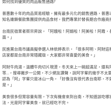
如何找到優質的肉品販售通路?
普惠數十年的肉品貿易經驗，擁有最多元化的銷售通路，普惠
知名連鎖餐飲集團提供肉品食材，我們專業於替長期合作廠商
台南民宿業者蔡宗昇說，「阿娥啦！阿娟啦！阿美啦！阿霞，
面。」
民進黨台南市議員擬參選人林依婷表示，「很多阿明、阿財這
店家都是台南非常隱藏版，大家都非常喜愛的美食。」
阿財牛肉湯，溫體牛肉切片現燙，冬天來上一碗超滿足，還有
等…，搜尋撇步一公開，不少網友讚聲，說阿字輩的幾乎不太
認為「阿」字輩只是冰山一角，「好像沒有很代表台南耶，不
是。」
美食很多但胃容量有限，下次有機會來到台南，不知道該吃哪
法，光是阿字輩美食，就已經吃不完。