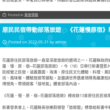
新自我要求，本著真心與專業，持續研發出創新與品質兼備的
Posted in
美食情報
work_outline
原民民宿帶動部落旅遊 《花蓮慢原宿》
Posted on
2022-05-31
by
admin
access_time
花蓮原住民部落旅遊一直是深度旅遊的選項之一，花蓮縣政府
蓮．慢．原．宿─花蓮部落居遊》，今（18）日舉行新書暨影
民經營之民宿，涵蓋農園、海濱、原住民文化體驗、料理、異
坊、風味餐、體驗旅遊等據點，並邀請世界遺產領隊馬繼康拍
博視角，帶領遊客「接地氣」體會部落內涵。
《花蓮．慢．原．宿─花蓮部落居遊》裡收錄13家原住民民宿
新書發表會上，花蓮縣長徐榛蔚頒發「旅遊盟」標章給新書中