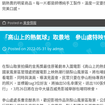
銷熱賣的明星商品。每一片都是師傅純手工製作，溫度一定要
完美口感。
Posted in
美食情報
work_outline
「高山上的熱氣球」取景地 參山處特映
Posted on
2022-05-31
by
admin
access_time
在梨山取景拍攝的金馬獎最佳原著劇本入圍電影《高山上的熱
國家風景區管理處把握電影上映熱潮行銷梨山風景區，將包場
看電影，同時與演員、導演見面會，民眾只要在參山粉絲專頁
的照片，並標籤tag3位好友，將抽出50名幸運兒，送出100
行」，3月26日將在台中大遠百威秀影城舉辦包場特映會。
參山處處長曹忠猷表示，歡迎影視作品到梨山風景區取景，公