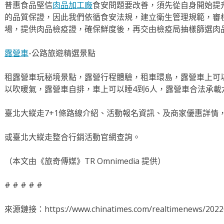
普惠食品堅信
肉品加工廠
食安問題要改善，須先從自身開始提
的品質保證，因此我們依循食安法規，建立衛生管理規範，審
場，提供肉品檢疫證，確保鮮度後，再交由檢疫局抽樣篩選肉
露營車
-公路旅遊精選景點
租露營車玩秘境景點，露營行程體驗，租車環島，露營車上可
以吹暖氣，露營車自排，車上可以睡4到6人，露營車合法承載
臺北大縱走7+1條路線介紹、活動報名資訊、及商家優惠詳情
或臺北大縱走整合行銷活動官網查詢。
（本文由《旅奇傳媒》TR Omnimedia 提供）
# # # # #
來源鏈接：https://www.chinatimes.com/realtimenews/2022