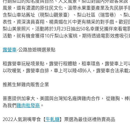
行銷梨山的知名度與自然、人文風景。梨山對國內外遊客來說
風景，還有濃濃的原住民文化、溫帶水果重要產業及先民胼手
含梨山車站舊址（現梨山觀景臺）、梨山社區（瑞雪巷）、梨
表性，資深演員喜翔、楊貴媚在片中更有精采的對手戲。歡迎
梨山美景照片，活動將於3月23日抽出50名幸運兒攜伴來看
活動，就有機會獲得10斤梨山水蜜桃，期待透過電影效應吸引
露營車
-公路旅遊精選景點
租露營車玩秘境景點，露營行程體驗，租車環島，露營車上可
以吹暖氣，露營車自排，車上可以睡4到6人，露營車合法承載
推薦生鮮雞肉販售企業
普惠提供加拿大、美國與台灣知名廠牌雞肉合作， 從雞胸、棒
為我們
雞肉批發商
。
2022人氣涮嘴零食【
牛軋糖
】票選為最佳送禮熱賣商品