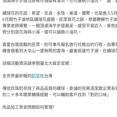
頂湖海芋步道沿途有花海還有溪流，也可遠眺小油坑。 圖：
繡球花的花語：希望、忠貞、永恆、美滿、團聚，也是進入5
6月間竹子湖地區繡球花盛開，民眾賞花之餘，想要瞭解竹子
專業老師導覽，一親頂湖海芋步道風采，感受平易近人、景色
旁分別是花海與小溪，還可以遠眺小油坑。
喜愛自我挑戰的民眾，則可事先報名旅行社推出的行程，由專
機會還看到大屯山一望無際的雲海，最後抵達竹子湖，在繡球
詳細活動資訊請參閱臺北大縱走官網：
全世界最好喝的
奶茶
在台灣
傳佳珍珠奶茶除了商品品質的確保，倉儲的完美清潔跟企業有
的二十多年開業輔導經驗，可以輔助客戶找到「對的口味」
肉品加工食安問題如何管理?