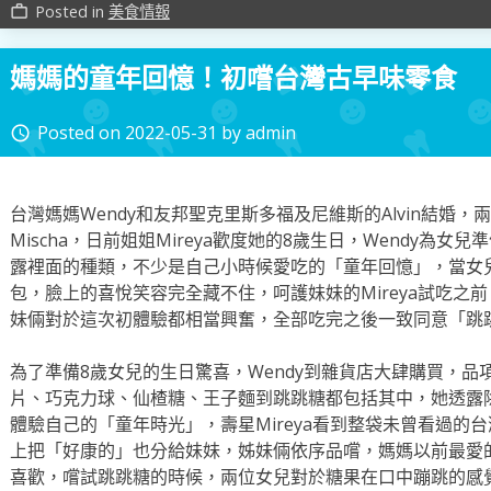
Posted in
美食情報
work_outline
媽媽的童年回憶！初嚐台灣古早味零食
Posted on
2022-05-31
by
admin
access_time
台灣媽媽Wendy和友邦聖克里斯多福及尼維斯的Alvin結婚，兩
Mischa，日前姐姐Mireya歡度她的8歲生日，Wendy為
露裡面的種類，不少是自己小時候愛吃的「童年回憶」，當女
包，臉上的喜悅笑容完全藏不住，呵護妹妹的Mireya試吃之前
妹倆對於這次初體驗都相當興奮，全部吃完之後一致同意「跳
為了準備8歲女兒的生日驚喜，Wendy到雜貨店大肆購買，
片、巧克力球、仙楂糖、王子麵到跳跳糖都包括其中，她透露
體驗自己的「童年時光」，壽星Mireya看到整袋未曾看過的
上把「好康的」也分給妹妹，姊妹倆依序品嚐，媽媽以前最愛
喜歡，嚐試跳跳糖的時候，兩位女兒對於糖果在口中蹦跳的感