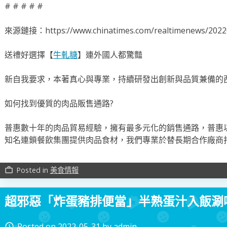
# # # # #
來源鏈接：https://www.chinatimes.com/realtimenews/2022
送禮好選擇【
牛軋糖
】連外國人都驚豔
新自我要求，本著真心與專業，持續研發出創新與品質兼備的
如何找到優質的肉品販售通路?
普惠數十年的肉品貿易經驗，擁有最多元化的銷售通路，普惠
知名連鎖餐飲集團提供肉品食材，我們專業於替長期合作廠商
Posted in
美食情報
work_outline
超邪惡「炸蛋豬排便當」半熟蛋汁入飯涮
Posted on
2022-05-31
by
admin
access_time