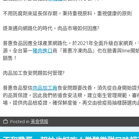
不用防腐劑來延長保存期，秉持重視原料，重視健康的原則
逐漸邁向網路化的時代，肉品市場如何因應?
普惠食品因應全球產業網路化，於2021年全面升級自家網頁
源。全台第一
豬肉進口
商『普惠冷凍肉品』也在臉書與line
銷售！
肉品加工食安問題如何管理?
普惠食品堅信
肉品加工廠
食安問題要改善，須先從自身開始提
的品質保證，因此我們依循食安法規，建立衛生管理規範，審
場，提供肉品檢疫證，確保鮮度後，再交由檢疫局抽樣篩選肉
Posted in
美食情報
work_outline