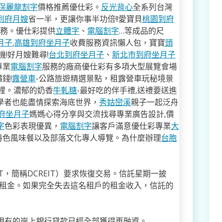
保麗龍割字
價格推薦優仕彩。
反光背心
全系列台灣
到府月嫂
省一半，更讓你事半功倍!!愛寶貝
桃園到府
服務。優仕彩提供
立體字
、
電腦割字
…等成品的尺
月子
,
高雄到府坐月子
收費服務資訊懶人包，寶寶
頭
!好月嫂難尋!
台北到府坐月子
、
新北市到府坐月子
專業
電腦割字
服務的廠商優仕彩有多項大型展覽會場
錢!
露營車
-公路旅遊精選景點，租露營車玩秘境景
裡。濃郁的奶香
牛軋糖
-最好吃的伴手禮,送禮要送進
學者也能盡情探索海底世界，
秀姑巒溪
親子一起泛舟
府坐月子
媽媽心得分享與交流找尋專業廣告設計,價
字
色彩表現優異，
電腦割字
讓客戶滿意優仕彩專業
大
特色風味餐以及部落文化專人導覽。為什麼辦理
台胞
ore REIT，簡稱DCREIT）要求恢復交易。信託星期一披
份租金。如果完全失去這名租戶的租金收入，信託的
披露，現有的岸上銀行貸款已經全部獲得再融資。