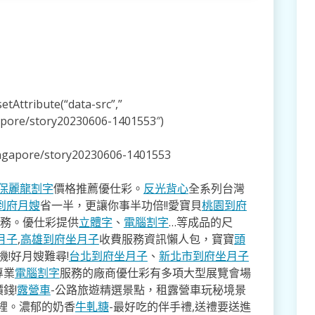
tAttribute(“data-src”,”
apore/story20230606-1401553″)
ingapore/story20230606-1401553
保麗龍割字
價格推薦優仕彩。
反光背心
全系列台灣
到府月嫂
省一半，更讓你事半功倍!!愛寶貝
桃園到府
服務。優仕彩提供
立體字
、
電腦割字
…等成品的尺
月子
,
高雄到府坐月子
收費服務資訊懶人包，寶寶
頭
!好月嫂難尋!
台北到府坐月子
、
新北市到府坐月子
專業
電腦割字
服務的廠商優仕彩有多項大型展覽會場
錢!
露營車
-公路旅遊精選景點，租露營車玩秘境景
裡。濃郁的奶香
牛軋糖
-最好吃的伴手禮,送禮要送進