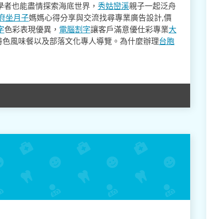
學者也能盡情探索海底世界，
秀姑巒溪
親子一起泛舟
府坐月子
媽媽心得分享與交流找尋專業廣告設計,價
字
色彩表現優異，
電腦割字
讓客戶滿意優仕彩專業
大
特色風味餐以及部落文化專人導覽。為什麼辦理
台胞