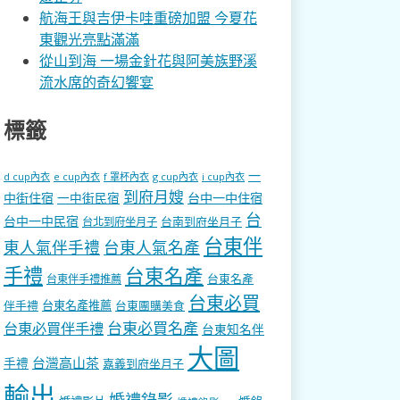
航海王與吉伊卡哇重磅加盟 今夏花
東觀光亮點滿滿
從山到海 一場金針花與阿美族野溪
流水席的奇幻饗宴
標籤
一
d cup內衣
e cup內衣
f 罩杯內衣
g cup內衣
i cup內衣
到府月嫂
中街住宿
一中街民宿
台中一中住宿
台
台中一中民宿
台南到府坐月子
台北到府坐月子
台東伴
東人氣伴手禮
台東人氣名產
手禮
台東名產
台東名產
台東伴手禮推薦
台東必買
伴手禮
台東名產推薦
台東團購美食
台東必買名產
台東必買伴手禮
台東知名伴
大圖
台灣高山茶
手禮
嘉義到府坐月子
輸出
婚禮錄影