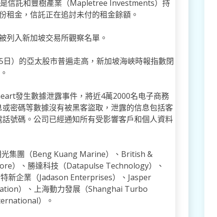
，後者是信託和豐樹產業（Mapletree Investments）持
月份租金，信託正在追討未付的租金餘額。
二起被列入新加坡交易所觀察名單。
5日）的亞太股市普遍走高，新加坡海峽時報指數閉
點。
店Goldheart發生數據泄露事件，將近4萬2000名电子商務
息或密碼等數據沒有被黑客盜取，泄露的信息包括客
電話號碼。公司已經通知所有受影響客戶和個人資料
（Beng Kuang Marine）、British &
hore）、勝達科技（Datapulse Technology）、
特新企業（Jadason Enterprises）、Jasper
ration）、上海動力發展（Shanghai Turbo
ernational）。