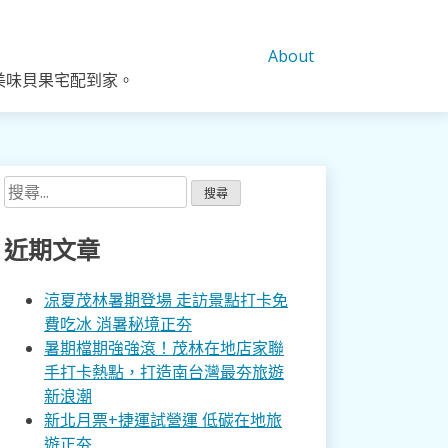
About
美味貝果宅配到家。
搜
尋
關
近期文章
鍵
字:
涼夏茂林暑期登場 走訪景點打卡免
費吃冰 消暑秘境正夯
暑期檔期強強滾！茂林在地店家聯
手打卡熱點，打造南台灣最夯旅遊
新浪潮
新北月票+捷運試營運 低碳在地旅
遊正夯