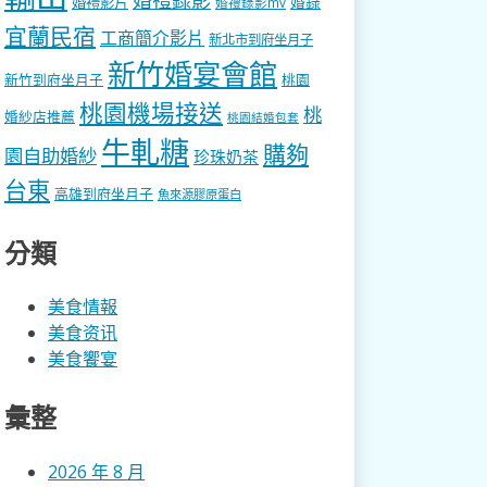
婚錄
婚禮影片
婚禮錄影mv
宜蘭民宿
工商簡介影片
新北市到府坐月子
新竹婚宴會館
新竹到府坐月子
桃園
桃園機場接送
桃
婚紗店推薦
桃園結婚包套
牛軋糖
購夠
園自助婚紗
珍珠奶茶
台東
高雄到府坐月子
魚來源膠原蛋白
分類
美食情報
美食资讯
美食饗宴
彙整
2026 年 8 月