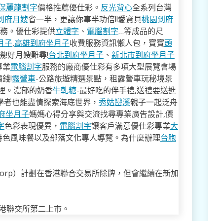
保麗龍割字
價格推薦優仕彩。
反光背心
全系列台灣
到府月嫂
省一半，更讓你事半功倍!!愛寶貝
桃園到府
服務。優仕彩提供
立體字
、
電腦割字
…等成品的尺
月子
,
高雄到府坐月子
收費服務資訊懶人包，寶寶
頭
!好月嫂難尋!
台北到府坐月子
、
新北市到府坐月子
專業
電腦割字
服務的廠商優仕彩有多項大型展覽會場
錢!
露營車
-公路旅遊精選景點，租露營車玩秘境景
裡。濃郁的奶香
牛軋糖
-最好吃的伴手禮,送禮要送進
學者也能盡情探索海底世界，
秀姑巒溪
親子一起泛舟
府坐月子
媽媽心得分享與交流找尋專業廣告設計,價
字
色彩表現優異，
電腦割字
讓客戶滿意優仕彩專業
大
特色風味餐以及部落文化專人導覽。為什麼辦理
台胞
n Corp）計劃在香港聯合交易所除牌，但會繼續在新加
香港聯交所第二上市。