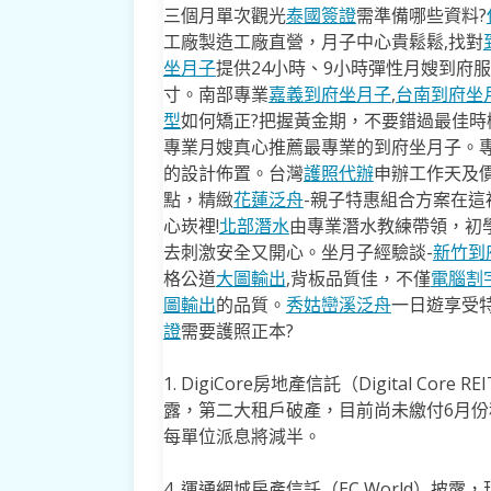
三個月單次觀光
泰國簽證
需準備哪些資料?
工廠製造工廠直營，月子中心貴鬆鬆,找對
坐月子
提供24小時、9小時彈性月嫂到府
寸。南部專業
嘉義到府坐月子
,
台南到府坐
型
如何矯正?把握黃金期，不要錯過最佳時機
專業月嫂真心推薦最專業的到府坐月子。
的設計佈置。台灣
護照代辦
申辦工作天及價
點，精緻
花蓮泛舟
-親子特惠組合方案在這
心崁裡!
北部潛水
由專業潛水教練帶領，初
去​刺激安全又開心。坐月子經驗談-
新竹到
格公道
大圖輸出
,背板品質佳，不僅
電腦割
圖輸出
的品質。
秀姑巒溪泛舟
一日遊享受
證
需要護照正本?
1. DigiCore房地產信託（Digital C
露，第二大租戶破產，目前尚未繳付6月
每單位派息將減半。
4. 運通網城房產信託（EC World）