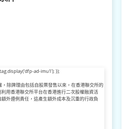
g.display(‘dfp-ad-imu1’); });
露，除牌理由包括自股票發售以來，在香港聯交所的
劃利用香港聯交所平台在香港進行二次股權融資活
擔額外遵例責任，這產生額外成本及沉重的行政負