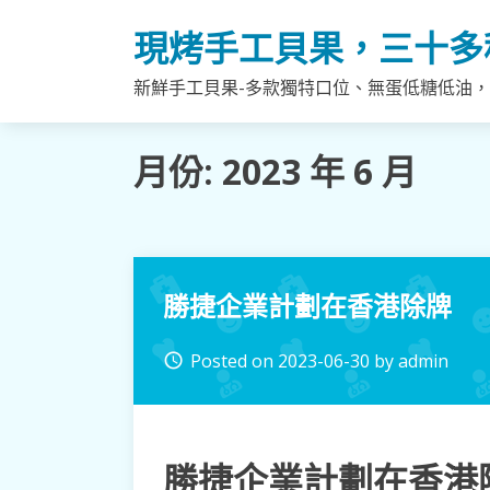
Skip
現烤手工貝果，三十多
to
content
新鮮手工貝果-多款獨特口位、無蛋低糖低油
月份:
2023 年 6 月
勝捷企業計劃在香港除牌
Posted on
2023-06-30
by
admin
access_time
勝捷企業計劃在香港