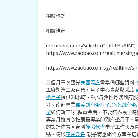
相關熱詞
相關推薦
document.querySelector(“.OUTBRAIN”).se
https://www.zaobao.com/realtime/sing
https://www.zaobao.com.sg/realtime/s
三個月單次觀光
泰國簽證
需準備哪些資料?
工廠製造工廠直營，月子中心貴鬆鬆,找對
坐月子
提供24小時、9小時彈性月嫂到府
寸。南部專業
嘉義到府坐月子
,
台南到府坐
型
如何矯正?把握黃金期，不要錯過最佳時機
專業月嫂真心推薦最專業的到府坐月子。
的設計佈置。台灣
護照代辦
申辦工作天及價
點，精緻
花蓮泛舟
-親子特惠組合方案在這