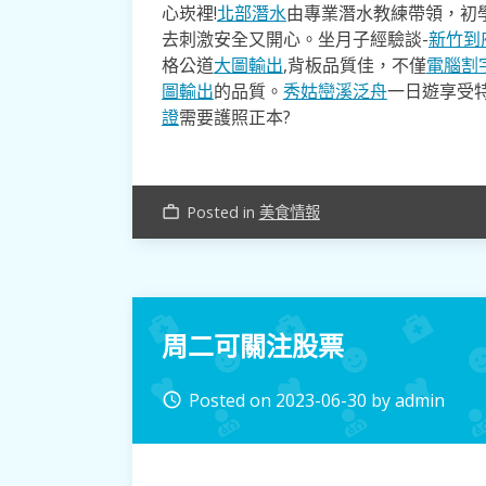
心崁裡!
北部潛水
由專業潛水教練帶領，初
去​刺激安全又開心。坐月子經驗談-
新竹到
格公道
大圖輸出
,背板品質佳，不僅
電腦割
圖輸出
的品質。
秀姑巒溪泛舟
一日遊享受
證
需要護照正本?
Posted in
美食情報
work_outline
周二可關注股票
Posted on
2023-06-30
by
admin
access_time