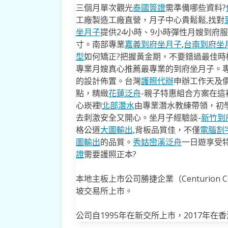
三個月單次觀光
泰國簽證
需準備哪些資料?
工廠製造工廠直營，月子中心貴鬆鬆,找對
坐月子
提供24小時、9小時彈性月嫂到府
寸。南部專業
嘉義到府坐月子
,
台南到府坐
型
如何矯正?把握黃金期，不要錯過最佳時機
專業月嫂真心推薦最專業的到府坐月子。
的設計佈置。台灣
護照代辦
申辦工作天及價
點，精緻
花蓮泛舟
-親子特惠組合方案在這
心崁裡!
北部潛水
由專業潛水教練帶領，初
去​刺激安全又開心。坐月子經驗談-
新竹到
格公道
大圖輸出
,背板品質佳，不僅
電腦割
圖輸出
的品質。
秀姑巒溪泛舟
一日遊享受
證
需要護照正本?
本地主板上市公司勝捷企業（Centurio
坡交易所上市。
公司自1995年在新交所上市，2017年在