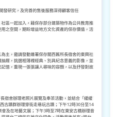
開發研究，及完善的售後服務深得顧客信任
、社區一起加入，藉保存部分建築物作為公共教育推
使用之空間，期盼增益地方文化資產的保存價值，活
為主，邀請發動連署保存關西舊所長宿舍的東興社
櫃抽屜，挑選相簿裡經典、別具紀念意義的影像，並
老記憶，重現一張張讓人尋味的容顏，以及抒發對故
所長宿舍辦理老照片展覽及奉茶活動，並結合「緩緩
西古蹟群辦理穿街走巷玩古蹟；下午12時30分至14
樂會及在地藝文展；下午3時至7時在東安古橋辦理音
、探尋台三線的在地文化特色。活動最後並有<遊台