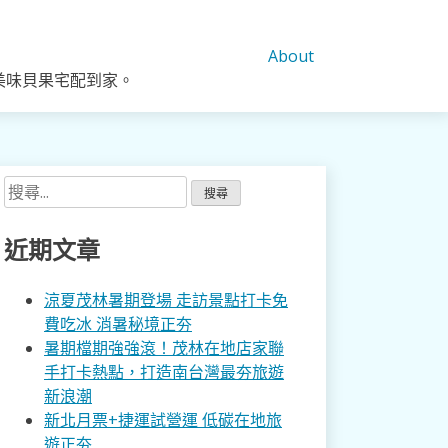
About
美味貝果宅配到家。
搜
尋
關
近期文章
鍵
字:
涼夏茂林暑期登場 走訪景點打卡免
費吃冰 消暑秘境正夯
暑期檔期強強滾！茂林在地店家聯
手打卡熱點，打造南台灣最夯旅遊
新浪潮
新北月票+捷運試營運 低碳在地旅
遊正夯