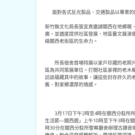
面對各式反光製品、交通製品以專業的
新竹縣文化局長張宜真邀請關西在地鄉親
廣，並適度提供社區發展、地區藝文展演
絡關西老街區的生命力。
所長宿舍首場特展以家戶珍藏的老照片
區為共同策展單位。打開社區家裡的老木
訪談蘊藏其中的故事，讓這些封存許久的
舊、對家鄉濃厚的情感。
3月17日下午2時至4時在關西分駐所
生活節—關西週」上午10時至下午3時在關
時30分在關西分駐所警察廳舍辦理古蹟音
樂會。融合深度導覽解說，帶領民眾認識