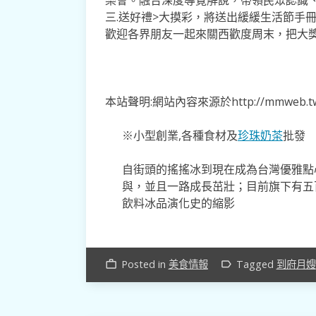
三.送好禮>大摸彩，將送出緩緩生活節手
歡迎各界朋友一起來關西歡度周末，把大
本站聲明:網站內容來源於http://mmweb
※小型創業,各種食材及
珍珠奶茶
批發
自街頭的搖搖冰到現在成為台灣優雅點
與，並且一路成長茁壯；目前旗下有五
飲料冰品演化史的縮影
Posted in
美食情報
Tagged
到府月嫂
work_outline
label_outline