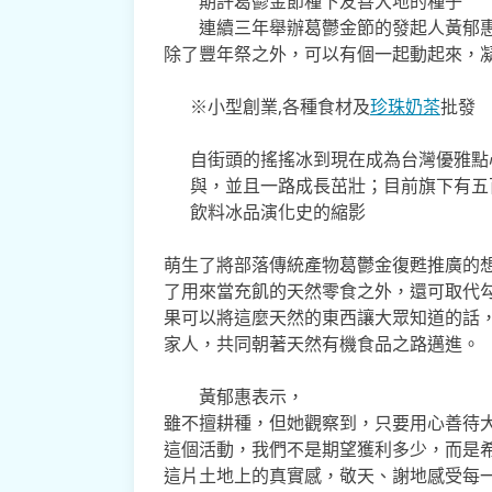
期許葛鬱金節種下友善大地的種子
連續三年舉辦葛鬱金節的發起人黃郁惠
除了豐年祭之外，可以有個一起動起來，
※小型創業,各種食材及
珍珠奶茶
批發
自街頭的搖搖冰到現在成為台灣優雅點
與，並且一路成長茁壯；目前旗下有五
飲料冰品演化史的縮影
萌生了將部落傳統產物葛鬱金復甦推廣的
了用來當充飢的天然零食之外，還可取代
果可以將這麼天然的東西讓大眾知道的話
家人，共同朝著天然有機食品之路邁進。
黃郁惠表示，
雖不擅耕種，但她觀察到，只要用心善待
這個活動，我們不是期望獲利多少，而是
這片土地上的真實感，敬天、謝地感受每