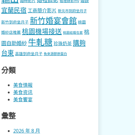
婚錄
婚禮影片
婚禮錄影mv
宜蘭民宿
工商簡介影片
新北市到府坐月子
新竹婚宴會館
新竹到府坐月子
桃園
桃園機場接送
桃
婚紗店推薦
桃園結婚包套
牛軋糖
購夠
園自助婚紗
珍珠奶茶
台東
高雄到府坐月子
魚來源膠原蛋白
分類
美食情報
美食资讯
美食饗宴
彙整
2026 年 8 月