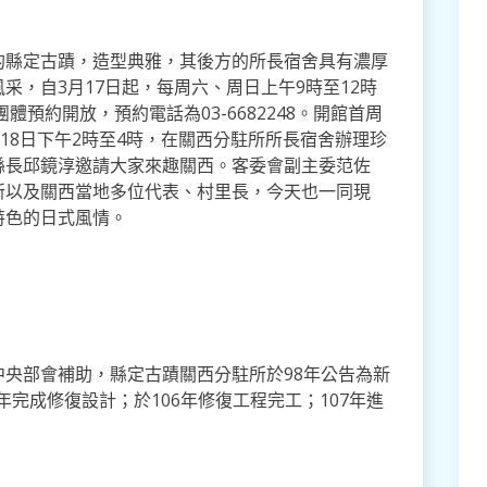
縣定古蹟，造型典雅，其後方的所長宿舍具有濃厚
采，自3月17日起，每周六、周日上午9時至12時
體預約開放，預約電話為03-6682248。開館首周
18日下午2時至4時，在關西分駐所所長宿舍辦理珍
縣長邱鏡淳邀請大家來趣關西。客委會副主委范佐
新以及關西當地多位代表、村里長，今天也一同現
特色的日式風情。
部會補助，縣定古蹟關西分駐所於98年公告為新
年完成修復設計；於106年修復工程完工；107年進