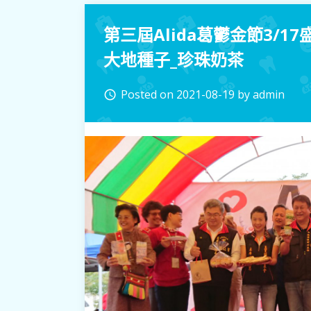
第三屆Alida葛鬱金節3/
大地種子_珍珠奶茶
Posted on
2021-08-19
by
admin
access_time