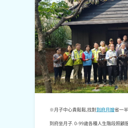
※月子中心貴鬆鬆,找對
到府月嫂
省一半
到府坐月子. 0-99歲各種人生階段