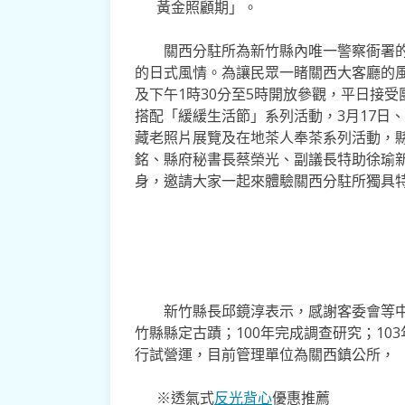
黃金照顧期」。
關西分駐所為新竹縣內唯一警察衙署的
的日式風情。為讓民眾一睹關西大客廳的風
及下午1時30分至5時開放參觀，平日接受團
搭配「緩緩生活節」系列活動，3月17日、
藏老照片展覽及在地茶人奉茶系列活動，
銘、縣府秘書長蔡榮光、副議長特助徐瑜
身，邀請大家一起來體驗關西分駐所獨具
新竹縣長邱鏡淳表示，感謝客委會等中央
竹縣縣定古蹟；100年完成調查研究；103
行試營運，目前管理單位為關西鎮公所，
※透氣式
反光背心
優惠推薦