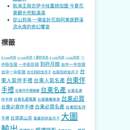
航海王與吉伊卡哇重磅加盟 今夏花
東觀光亮點滿滿
從山到海 一場金針花與阿美族野溪
流水席的奇幻饗宴
標籤
一
d cup內衣
e cup內衣
f 罩杯內衣
g cup內衣
i cup內衣
到府月嫂
中街住宿
一中街民宿
台中一中住宿
台
台中一中民宿
台南到府坐月子
台北到府坐月子
台東伴
東人氣伴手禮
台東人氣名產
手禮
台東名產
台東名產
台東伴手禮推薦
台東必買
伴手禮
台東名產推薦
台東團購美食
台東必買名產
台東必買伴手禮
台東知名伴
大圖
台灣高山茶
手禮
嘉義到府坐月子
輸出
婚禮錄影