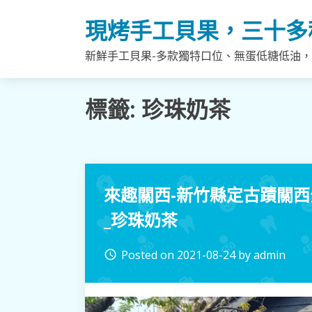
Skip
現烤手工貝果，三十多
to
content
新鮮手工貝果-多款獨特口位、無蛋低糖低油
標籤:
珍珠奶茶
來趣關西-新竹縣定古蹟關西
_珍珠奶茶
Posted on
2021-08-24
by
admin
access_time