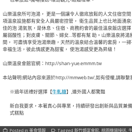
山樂溫泉所可泡湯， 更是一個讓令人徹底放鬆的人文住宿空間
項溫泉設施都有安全人員嚴密控管， 衛生品質上也比地面湧
佳的泡 湯氣氛，是休息、住宿、商務約會的最佳溫泉飯店選擇
屬弱酸性；對皮膚、關節、婦女…等都有幫 助。山樂溫泉將湯
間， 可盡情享受泡湯樂趣，天然的溫泉結合溫馨的套房，一掃
幸福生活，彼此情感更為甜蜜， 使泡湯感受更為昇級！
山樂溫泉會館官網：http://shan-yue.emmm.tw
本站聲明:網站內容來源於http://mmweb.tw/,如有侵權,請
※過年送禮好選擇【
牛軋糖
】,連外國人都驚豔
新自我要求，本著真心與專業，持續研發出創新與品質兼
式糕點
Posted in
美食情報
Tagged
新竹婚宴會館
,
桃園機場接送
,
work_outline
label_outline