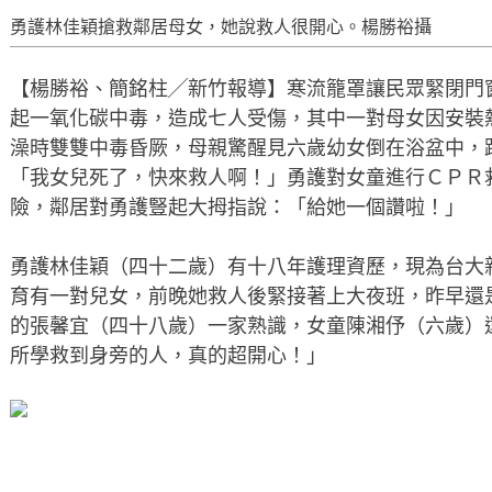
勇護林佳穎搶救鄰居母女，她說救人很開心。楊勝裕攝
【楊勝裕、簡銘柱╱新竹報導】寒流籠罩讓民眾緊閉門
起一氧化碳中毒，造成七人受傷，其中一對母女因安裝
澡時雙雙中毒昏厥，母親驚醒見六歲幼女倒在浴盆中，
「我女兒死了，快來救人啊！」勇護對女童進行ＣＰＲ
險，鄰居對勇護豎起大拇指說：「給她一個讚啦！」
勇護林佳穎（四十二歲）有十八年護理資歷，現為台大
育有一對兒女，前晚她救人後緊接著上大夜班，昨早還
的張馨宜（四十八歲）一家熟識，女童陳湘伃（六歲）
所學救到身旁的人，真的超開心！」