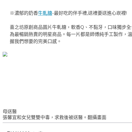
※濃郁的奶香
牛軋糖
-最好吃的伴手禮,送禮要送進心崁裡!
喜之坊原創商品圓片牛軋糖，軟香Q、不黏牙，口味獨步全
為最暢銷熱賣的明星商品。每一片都是師傅純手工製作，
握我們想要的完美口感。
母送醫
張馨宜和女兒雙雙中毒，求救後被送醫。翻攝畫面