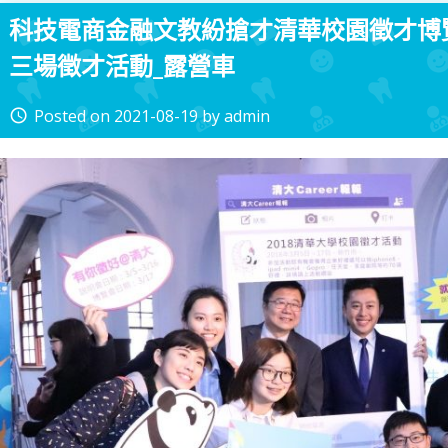
科技電商金融文教紛搶才清華校園徵才博覽會
三場徵才活動_露營車
Posted on
2021-08-19
by
admin
access_time