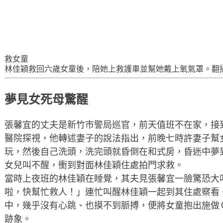
救女童
林佳穎救回六歲女童後，陪她上救護車並幫她戴上氧氣罩。翻
夢見女死母驚醒
張馨宜的丈夫是新竹市警局巡官，前天值班不在家，接
醫院探視，他轉述妻子的說法指出，前晚七時許妻子幫
玩，然後自己洗頭，洗完頭就昏倒在和式房，昏迷中夢
女兒叫不醒，衝到對面林佳穎住處拍門求救。
當時上夜班的林佳穎在睡覺，其夫見張馨宜一臉驚恐大
啦，快幫忙救人！」連忙叫醒林佳穎一起到其住處察看
中，幾乎沒有心跳、也摸不到脈搏，便將女童抱出施做
跡象。