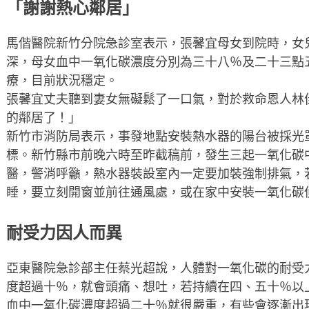
「謝謝熱心鄰居」
馬偕醫院新竹分院急診室表示，張馨宜母女到院時，女
深，母女血中一氧化碳濃度分別為三十八％及二十三點
療，目前狀況穩定。
張馨宜丈夫聽到妻女無礙鬆了一口氣，對於救命恩人林
的鄰居了！」
新竹市消防局表示，事發地點安裝熱水器的陽台被採光
標。新竹縣市前晚六時至昨截稿前，發生三起一氧化碳
醫，警消呼籲，熱水器裝設室內一定要加裝強制排氣，
睡，要立刻開窗並前往通風處，或在家中安裝一氧化碳
耐受力因人而異
亞東醫院急診部主任蔡光超說，人體對一氧化碳的耐受
度超過十％，就會頭痛、想吐，若持續在四、五十％以
血中一氧化碳濃度超過二十％就很嚴重，有些會逐漸出