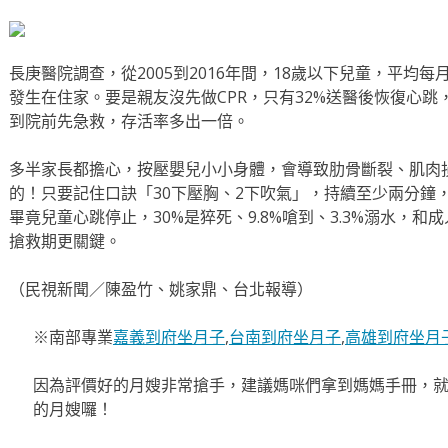
長庚醫院調查，從2005到2016年間，18歲以下兒童，平均每月
發生在住家。要是親友沒先做CPR，只有32%送醫後恢復心跳
到院前先急救，存活率多出一倍。
多半家長都擔心，按壓嬰兒小小身體，會導致肋骨斷裂、肌肉
的！只要記住口訣「30下壓胸、2下吹氣」，持續至少兩分鐘
畢竟兒童心跳停止，30%是猝死、9.8%嗆到、3.3%溺水，
搶救期更關鍵。
（民視新聞／陳盈竹、姚家鼎、台北報導）
※南部專業
嘉義到府坐月子
,
台南到府坐月子
,
高雄到府坐月
因為評價好的月嫂非常搶手，建議媽咪們拿到媽媽手冊，
的月嫂囉！