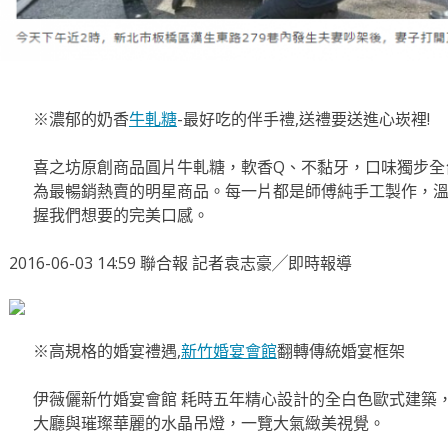
※濃郁的奶香
牛軋糖
-最好吃的伴手禮,送禮要送進心崁裡!
喜之坊原創商品圓片牛軋糖，軟香Q、不黏牙，口味獨步全
為最暢銷熱賣的明星商品。每一片都是師傅純手工製作，
握我們想要的完美口感。
2016-06-03 14:59 聯合報 記者袁志豪╱即時報導
※高規格的婚宴禮遇,
新竹婚宴會館
翻轉傳統婚宴框架
伊薇儷新竹婚宴會館 耗時五年精心設計的全白色歐式建築
大廳與璀璨華麗的水晶吊燈，一覽大氣緻美視覺。