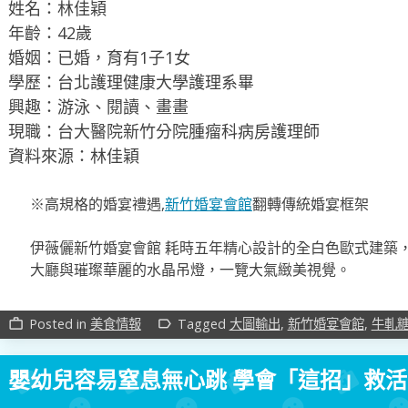
姓名：林佳穎
年齡：42歲
婚姻：已婚，育有1子1女
學歷：台北護理健康大學護理系畢
興趣：游泳、閱讀、畫畫
現職：台大醫院新竹分院腫瘤科病房護理師
資料來源：林佳穎
※高規格的婚宴禮遇,
新竹婚宴會館
翻轉傳統婚宴框架
伊薇儷新竹婚宴會館 耗時五年精心設計的全白色歐式建築
大廳與璀璨華麗的水晶吊燈，一覽大氣緻美視覺。
Posted in
美食情報
Tagged
大圖輸出
,
新竹婚宴會館
,
牛軋
work_outline
label_outline
嬰幼兒容易窒息無心跳 學會「這招」救活