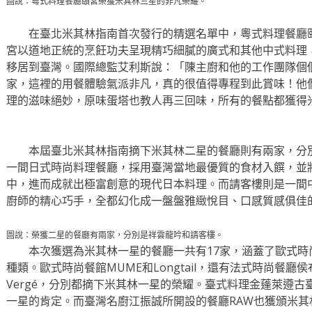
圖說：粵式料理餐廳頤宮榮獲米其林三星的非凡榮耀。
在臺北米其林指南首次發行的精選名單中，粵式料理餐廳頤
宮以道地正統的烹飪功夫呈現精巧細膩的廣式和其他中式料理
移居到臺灣。國際總監艾利斯說：「陳主廚和他的工作團隊個
家，這裡的用餐體驗氣派非凡，真的很值得專程到此賞味！他
理的滋味絕妙，原味蛋塔也教人再三回味，所有的餐點都獲得
本屆臺北米其林指南摘下米其林二星的餐廳則有兩家，分別
一間日式時尚料理餐廳，採用臺灣當地最優質的食材入饌，並
中，進而成就出極富創意的現代日本料理。而請客樓則是一間
廚師的精心巧手，全都幻化成一盤盤雅緻悅目、口感質感俱佳
圖說：榮獲二星的餐廳有兩家，分別是祥雲龍吟和請客樓。
本次獲選為米其林一星的餐廳一共有17家，涵蓋了歐式時
種類。歐式時尚餐館MUME和Longtail，還有法式時尚餐廳侯布雄和La
Vergé，分別都摘下米其林一星的榮耀。臺式料理金蓬萊遵
一星的肯定。而臺灣名廚江振誠所開設的餐廳RAW也獲頒米