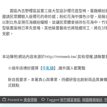
園區內吉野櫻區設置三座大型設計櫻花造型椅，童趣繽紛的
邀請民眾體驗入座櫻花的奇妙感；粉紅花海中撞色沙發，是融
以對比色呈現花海繽紛耀眼，並讓民眾體會徜徉在花海中。竹
型裝置座椅已率先登場，其他裝置藝術也將陸續完工，將在3月
見歡。
本站聲明:網站內容來源於http://mmweb.tw/,如有侵權,請
※過年送禮好選擇【
牛軋糖
】,連外國人都驚豔
新自我要求，本著真心與專業，持續研發出創新與品質兼
式糕點
Posted in
美食情報
Tagged
新竹婚宴會館
,
桃園機場接送
,
work_outline
label_outline