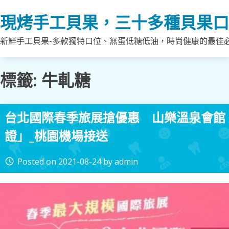
Skip
現烤手工貝果，三十多種貝果口
to
content
新鮮手工貝果-多款獨特口位、無蛋低糖低油，時尚健康的最佳
標籤:
牛軋糖
台北國際春季旅展搶優惠 山樂溫泉會館
證」_桃園機場接送
Posted on
2021-08-24
by
admin
access_time