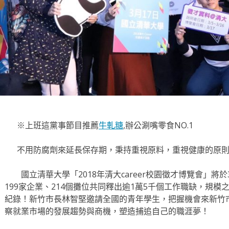
※上班這黨事節目推薦
牛軋糖
,辦公涮嘴零食NO.1
不用防腐劑來延長保存期，秉持重視原料，重視健康的原
國立清華大學「2018年清大career校園徵才博覽會」將於
199家企業、214個攤位共同釋出逾1萬5千個工作職缺，規
紀錄！新竹市長林智堅邀請全國的青年學生，把握機會來新竹
察就業市場的發展趨勢與商機，塑造捕追自己的職涯夢！