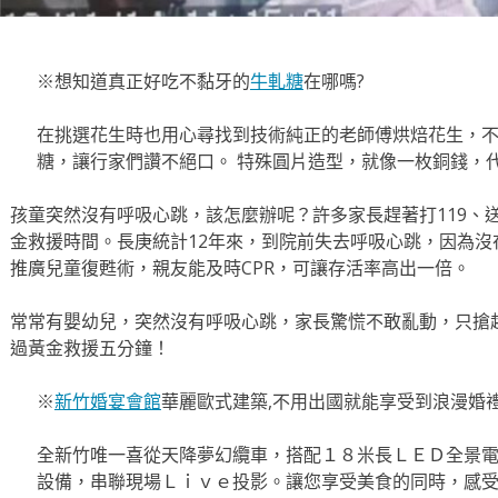
※想知道真正好吃不黏牙的
牛軋糖
在哪嗎?
在挑選花生時也用心尋找到技術純正的老師傅烘焙花生，
糖，讓行家們讚不絕口。 特殊圓片造型，就像一枚銅錢，
孩童突然沒有呼吸心跳，該怎麼辦呢？許多家長趕著打119、
金救援時間。長庚統計12年來，到院前失去呼吸心跳，因為沒
推廣兒童復甦術，親友能及時CPR，可讓存活率高出一倍。
常常有嬰幼兒，突然沒有呼吸心跳，家長驚慌不敢亂動，只搶
過黃金救援五分鐘！
※
新竹婚宴會館
華麗歐式建築,不用出國就能享受到浪漫婚
全新竹唯一喜從天降夢幻纜車，搭配１８米長ＬＥＤ全景電
設備，串聯現場Ｌｉｖｅ投影。讓您享受美食的同時，感