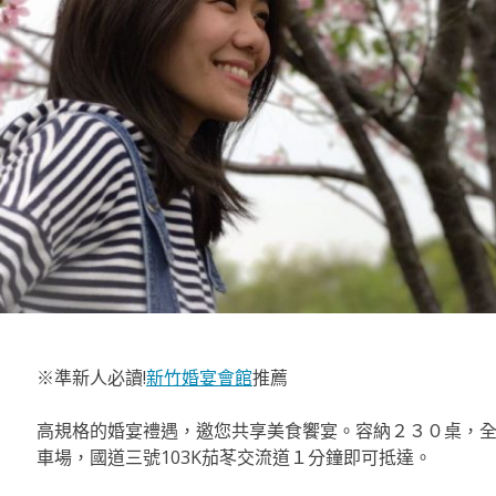
※準新人必讀!
新竹婚宴會館
推薦
高規格的婚宴禮遇，邀您共享美食饗宴。容納２３０桌，
車場，國道三號103K茄苳交流道１分鐘即可抵達。