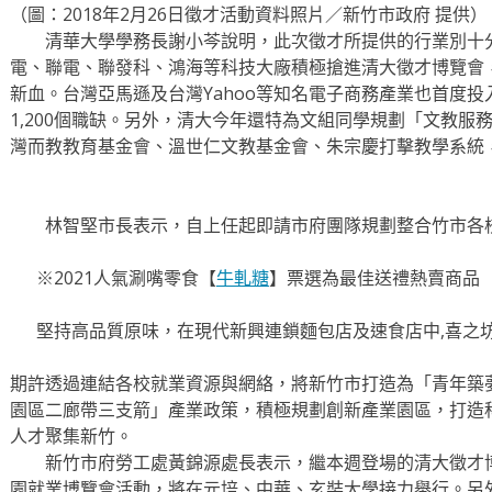
（圖：2018年2月26日徵才活動資料照片／新竹市政府 提供
清華大學學務長謝小芩說明，此次徵才所提供的行業別十分
電、聯電、聯發科、鴻海等科技大廠積極搶進清大徵才博覽會
新血。台灣亞馬遜及台灣Yahoo等知名電子商務產業也首度
1,200個職缺。另外，清大今年還特為文組同學規劃「文教服
灣而教教育基金會、溫世仁文教基金會、朱宗慶打擊教學系統，
林智堅市長表示，自上任起即請市府團隊規劃整合竹市各
※2021人氣涮嘴零食【
牛軋糖
】票選為最佳送禮熱賣商品
堅持高品質原味，在現代新興連鎖麵包店及速食店中,喜之
期許透過連結各校就業資源與網絡，將新竹市打造為「青年築
園區二廊帶三支箭」產業政策，積極規劃創新產業園區，打造
人才聚集新竹。
新竹市府勞工處黃錦源處長表示，繼本週登場的清大徵才博
園就業博覽會活動，將在元培、中華、玄奘大學接力舉行。另