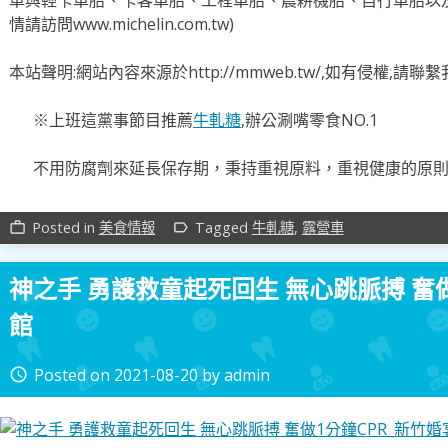
情請訪問www.michelin.com.tw)
本站聲明:網站內容來源於http://mmweb.tw/,如有侵權,請
※上班這黨事節目推薦
牛軋糖
,辦公涮嘴零食NO.1
不用防腐劑來延長保存期，秉持重視原料，重視健康的原
Posted in
美食情報
Tagged
牛軋糖
,
露營車
work_outline
label_outline
神之手 勇護救童起死回生 無心跳脈搏 奮做
館
Posted on
2021-08-20
by
admin
access_time