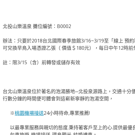
北投山樂溫泉 攤位編號：B0002
辦法：只要於2018台北國際春季旅館3/16~3/19至「線上
可兌換早鳥入場憑證乙張（ 價值＄180元），每日中午12時
註：限3/15（含）前轉發或儲存有效
台北山樂溫泉位於著名的泡湯勝地─北投泉源路上，交通十分便
行數分鐘的時間便可體會到這嶄新寧靜的泡湯空間，
※
桃園機場接送
24小時待命,專業推薦!
以最專業服務與親切的態度.秉持著客戶至上的心.提供最優良
包車旅遊-機場接送-環島觀光-結婚禮車。