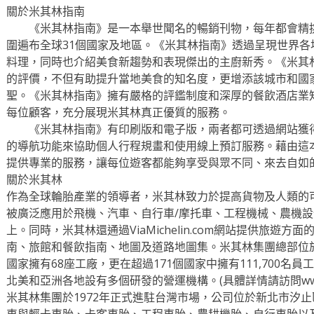
關於米其林指南
《米其林指南》是一本舉世聞名的暢銷刊物，每年都會精挑
圍遍布全球31個國家及地區。《米其林指南》透過呈現世界
料理，同時也介紹美食新趨勢和表現傑出的主廚新秀。《米其
的評價，不但有助提升當地美食的知名度，更增添該城市和國
聖。《米其林指南》擁有嚴格的評鑑制度和深厚的餐飲酒店業
每位顧客，充分展現米其林真正優質的服務。
《米其林指南》有印刷版和電子版，兩者都可透過網站獲得
的導航功能來協助個人行程規畫和使用線上預訂服務。藉由這
提供專業的服務，讓每位遊客都能夠享受與眾不同、來去自如
關於米其林
作為全球輪胎產業的領導者，米其林致力於提高貨物及人類的
被廣泛應用於飛機、汽車、自行車/摩托車、工程機械、農機
上。同時，米其林還通過ViaMichelin.com網站提供旅遊
南、旅館和餐飲指南、地圖及道路地圖集。米其林集團總部位
國家擁有68座工廠，更在超過171個國家中擁有111,700
北美和亞洲各地設有多個研發的營運機構。(具體詳情請訪問www.mic
米其林集團於1972年正式進駐台灣市場，公司位於新北市汐
車與輕卡車胎、卡客車胎、工程車胎、農耕機胎、自行車胎以