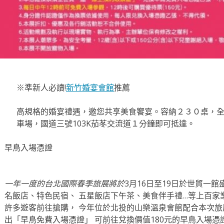
※準新人必讀!
新竹婚宴會館
推薦
高規格的婚宴禮遇，邀您共享美食饗宴。容納２３０桌，
車場，國道三號103K茄苳交流道１分鐘即可抵達。
早鳥入場憑證
一年一度的台北國際春季旅展將於
3月16日至19日於世貿一
名飯店、特色民宿、 五星飯店下午茶、美食伴手禮…等上百家
許多遊客前往搶購， 今年位於北投的山樂溫泉會館配合本次旅
出「早鳥免費入場憑證」 可前往兌換價值180元的早鳥入場憑