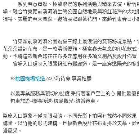
一系列春意盎然、極致浪漫的系列活動與精采表演，新竹縣竹
場。融合竹東頭前溪河濱生態公園自然地景與粉紅花海的大地
獨特、美麗的春天風貌，邀請民眾跟著花開，來趟竹東春日小
竹東頭前溪河濱公園為臺三線上最浪漫的賞花秘境景點。竹
花朵朵設計花布，是一款清新優雅、極富春天氣息的印花款式
動，也將這款新色印花花布多元應用在多項文創品及設計佈置
會場入口處映入眼簾粉紅布幔廊道，是一座穿透陽光的多彩
※
桃園機場接送
24小時待命,專業推薦!
以最專業服務與親切的態度.秉持著客戶至上的心.提供最優良
包車旅遊-機場接送-環島觀光-結婚禮車。
整座入口意象不僅亮眼吸睛，不同光影下拍照有截然不同效果
講堂，以竹棚的形式建構，巨幅新色設計花布垂掛於天幕，詮
漫風采。