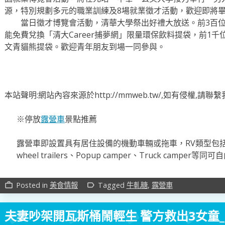
源，特別規劃多元的職業訓練及8場就業徵才活動，歡迎即將
當日徵才博覽會活動，清華大學祭出好禮大放送。前3百位
能免費兌換「清大Career捕夢網」限量環保飲料提袋，前1
文青貓熊提袋。歡迎青年朋友到場一同參與。
本站聲明:網站內容來源於http://mmweb.tw/,如有侵權,請
※停放
露營車
景點推薦
露營車即設置具有居住設備的機動車輛或拖車，RV類型包括Mot
wheel trailers、Popup camper、Truck camper
Posted in
美食情報
Tagged
牛軋糖
,
露營車
work_outline
label_outline
夫妻吵架開瓦斯桶鬧輕生 警方救出3女童