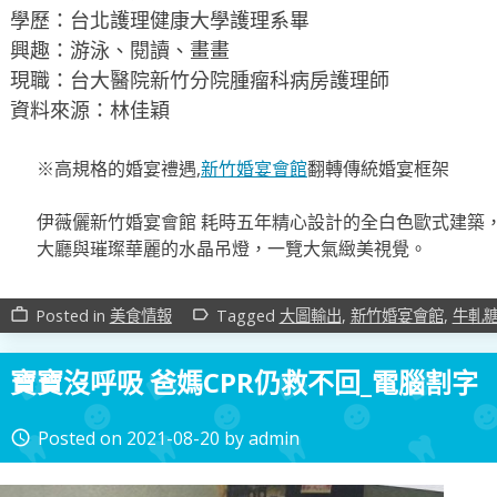
學歷：台北護理健康大學護理系畢
興趣：游泳、閱讀、畫畫
現職：台大醫院新竹分院腫瘤科病房護理師
資料來源：林佳穎
※高規格的婚宴禮遇,
新竹婚宴會館
翻轉傳統婚宴框架
伊薇儷新竹婚宴會館 耗時五年精心設計的全白色歐式建築
大廳與璀璨華麗的水晶吊燈，一覽大氣緻美視覺。
Posted in
美食情報
Tagged
大圖輸出
,
新竹婚宴會館
,
牛軋
work_outline
label_outline
寶寶沒呼吸 爸媽CPR仍救不回_電腦割字
Posted on
2021-08-20
by
admin
access_time