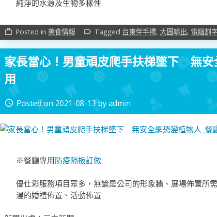
純淨的水源及生物多樣性
Posted in
美食情報
Tagged
台東伴手禮
,
大圖輸出
,
電腦割
work_outline
label_outline
家長當心！男童頑皮爬手扶梯墜下 無安
用
Posted on
2021-08-13
by
admin
access_time
※餐廳專用
防疫隔板訂做
優仕彩服務項目眾多，無論是公司的形象牆、展場佈置所
漫的婚禮佈置、活動佈置