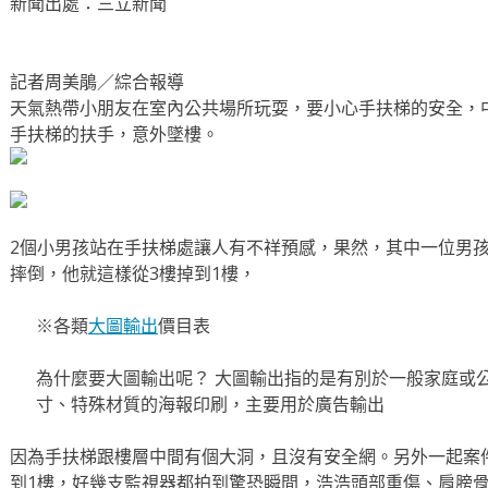
新聞出處：三立新聞
記者周美鵑／綜合報導
天氣熱帶小朋友在室內公共場所玩耍，要小心手扶梯的安全，
手扶梯的扶手，意外墜樓。
2個小男孩站在手扶梯處讓人有不祥預感，果然，其中一位男
摔倒，他就這樣從3樓掉到1樓，
※各類
大圖輸出
價目表
為什麼要大圖輸出呢？ 大圖輸出指的是有別於一般家庭或
寸、特殊材質的海報印刷，主要用於廣告輸出
因為手扶梯跟樓層中間有個大洞，且沒有安全網。另外一起案
到1樓，好幾支監視器都拍到驚恐瞬間，浩浩頭部重傷、肩膀