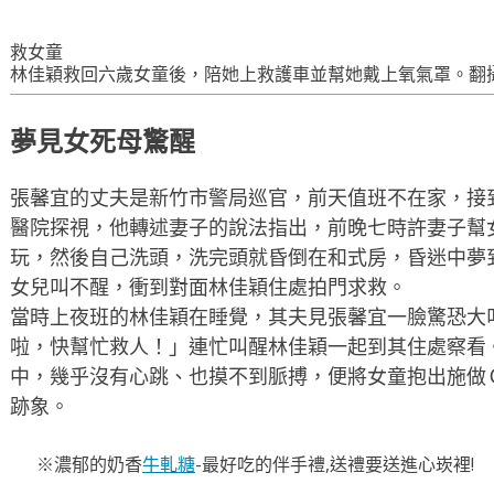
救女童
林佳穎救回六歲女童後，陪她上救護車並幫她戴上氧氣罩。翻
夢見女死母驚醒
張馨宜的丈夫是新竹市警局巡官，前天值班不在家，接
醫院探視，他轉述妻子的說法指出，前晚七時許妻子幫
玩，然後自己洗頭，洗完頭就昏倒在和式房，昏迷中夢
女兒叫不醒，衝到對面林佳穎住處拍門求救。
當時上夜班的林佳穎在睡覺，其夫見張馨宜一臉驚恐大
啦，快幫忙救人！」連忙叫醒林佳穎一起到其住處察看
中，幾乎沒有心跳、也摸不到脈搏，便將女童抱出施做
跡象。
※濃郁的奶香
牛軋糖
-最好吃的伴手禮,送禮要送進心崁裡!