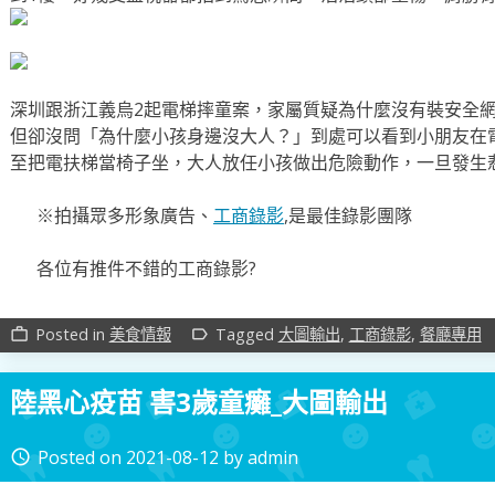
深圳跟浙江義烏2起電梯摔童案，家屬質疑為什麼沒有裝安全
但卻沒問「為什麼小孩身邊沒大人？」到處可以看到小朋友在
至把電扶梯當椅子坐，大人放任小孩做出危險動作，一旦發生
※拍攝眾多形象廣告、
工商錄影
,是最佳錄影團隊
各位有推件不錯的工商錄影?
Posted in
美食情報
Tagged
大圖輸出
,
工商錄影
,
餐廳專用
work_outline
label_outline
陸黑心疫苗 害3歲童癱_大圖輸出
Posted on
2021-08-12
by
admin
access_time