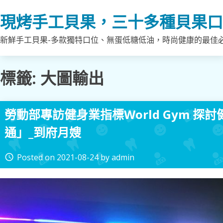
Skip
現烤手工貝果，三十多種貝果口
to
content
新鮮手工貝果-多款獨特口位、無蛋低糖低油，時尚健康的最佳
標籤:
大圖輸出
勞動部專訪健身業指標World Gym 探
通」_到府月嫂
Posted on
2021-08-24
by
admin
access_time