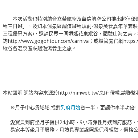
本次活動也特別結合立榮航空及華信航空公司推出超值優惠4
程三日遊」，及知本溫泉區超值遊程規劃-溫泉美食嘉年華套裝行程三日
三種優惠方案)，邀請民眾一同逍遙花東縱谷，體驗山海之美
詢http://www.gogohtour.com/carniva；或縱管處官網https
縱谷各溫泉區來趟泡湯養生之旅。
本站聲明:網站內容來源於http://mmweb.tw/,如有侵權,請
※月子中心貴鬆鬆,找對
到府月嫂
省一半，更讓你事半功倍!!
愛寶貝到府坐月子提供24小時、9小時彈性月嫂到府服務
易家事等坐月子服務，月嫂具專業證照級保母經驗，價格