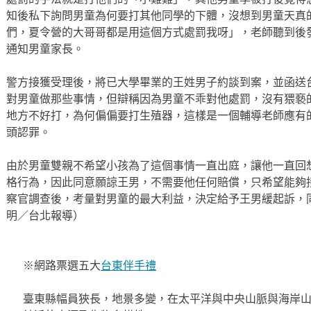
知後私下詢問男童為何要打其他同學的下體，沒想到男童天真
們，夏令營的大哥哥都是用這個方式處罰我呀」，老師聽到後
通知男童家長。
警方接獲受理後，將已大學畢業的王姓男子約談到案，並函送
對男童做那些事情，但辯稱因為男童不乖對他處罰，沒有猥褻
地方不好打，為何偏偏要打生殖器，這樣是一個輔導老師應有
頭認罪。
由於男童雙親不希望小孩為了這個事情一直出庭，讓他一直回
格行為，因此同意願諒王男，不需要他任何賠償，只希望能夠
察官調查後，考量對男童的最大利益，決定給予王男緩起訴，
明／台北報導）
※網路票選五大
台東伴手禮
臺東縣幅員狹長，地景多變，在太平洋與中央山脈與海岸