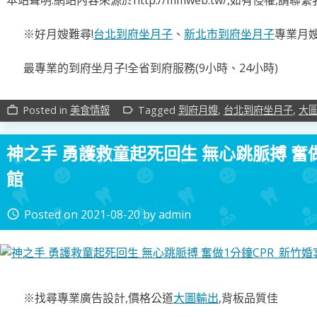
本站聲明:網站內容來源於http://mmweb.tw/,如有侵權,請
※好月嫂難尋!
台北到府坐月子
、
新北市到府坐月子
專業月
最專業的到府坐月子!全省到府服務(9小時、24小時)
Posted in
美食情報
Tagged
到府月嫂
,
台北到府坐月子
,
大
work_outline
label_outline
神之手 勇護救童起死回生 無心跳脈搏 奮做
館
Posted on
2021-08-20
by
admin
access_time
※找尋專業廣告設計,價格公道
大圖輸出
,背板品質佳