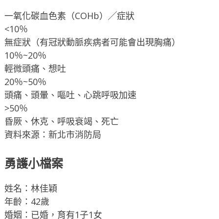
一氧化碳血色素（COHb）╱症狀
<10％
無症狀（有冠狀動脈疾病者可能會出現胸痛）
10％~20％
輕微頭痛、想吐
20％~50％
頭痛、頭暈、嘔吐、心跳呼吸加速
>50％
昏厥、休克、呼吸衰竭、死亡
資料來源：新北市消防局
勇護小檔案
姓名：林佳穎
年齡：42歲
婚姻：已婚，育有1子1女