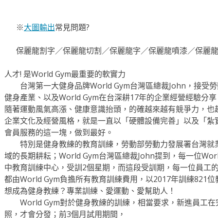
※
大圖輸出
常見問題?
保麗龍割字／保麗龍切割／保麗龍字／保麗龍噴漆／保麗龍
人才! 是World Gym最重要的軟實力
台灣第一大健身品牌World Gym台灣區總裁John，接
健身產業、以及World Gym在台深耕17年的企業經營經驗分
隨著運動風氣高漲、健康意識抬頭，的確越來越有競爭力，也越來
企業文化及經營風格，就是一直以「硬體設備完善」以及「紮
會員服務的這一塊，做到最好。
特別是健身教練的教育訓練，勞動部勞動力發展署台灣就業通，
域的長期耕耘；World Gym台灣區總裁John提到，每一位Wo
中教育訓練中心，受訓2個星期，而這段受訓期，每一位員工
都由World Gym負擔所有教育訓練費用，以2017年訓練82
想成為健身教練？專業訓練、愛運動、愛幫助人！
World Gym對於健身教練的訓練，相當要求，新進員工
照，才會分發；前3個月試用期間，