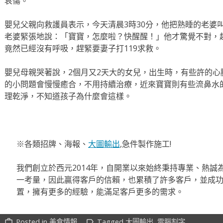
哀傷。
嬰兒父親向救護員表示，今天清晨3時30分，他把熟睡的老婆
老婆緊張地說：「寶寶，怎麼啦？快醒醒！」他才驚覺不對，
竟然已經沒有呼吸，趕緊要妻子打119求救。
嬰兒母親哭著說，2個月又2天大的女兒，出生時，有些許的
的小問題會慢慢癒合，不用持續治療，近來寶寶則有些流鼻水
理乾淨，不知道孩子為什麼會這樣。
※各類招牌、海報、
大圖輸出
,急件製作施工!
我們創立於西元2014年，自開業以來始終秉持專業、熱誠
一考量，因此贏得客戶的信賴，也累積了許多客戶，並成
置，擁有更多的經驗，能滿足客戶更多的需求。
Posted in
美食情報
Tagged
大圖輸出
,
電腦割字
work_outline
label_outline