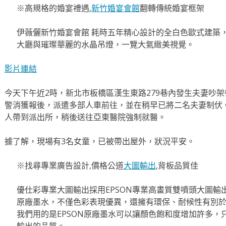
※高規格的婚宴禮遇,
新竹婚宴會館
翻轉傳統婚宴框架
伊薇儷新竹婚宴會館 耗時五年精心設計的全白色歐式建築
大廳與璀璨華麗的水晶吊燈，一覽大氣緻美視覺。
影片連結
今天下午近2時，新北市板橋區漢生東路279巷內發生夫妻吵
警消獲報後，派遣多部人車前往，並在稍早已將二名夫妻制伏
人帶到派出所，稍後送往亞東醫院強制就醫。
據了解，現場有3名女童，已被帶出屋外，狀況平安。
※找尋專業廣告設計,價格公道
大圖輸出
,背板品質佳
優仕彩專業大圖輸出採用EPSON專業高畫質雙噴頭大圖輸
原廠墨水，不僅色彩表現優異，還擁有環保、耐候性有別
我們用的是EPSON原廠墨水可以讓顏色飽和度增加許多，
輸出的品質。