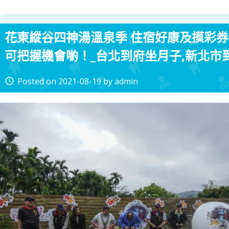
花東縱谷四神湯溫泉季 住宿好康及摸彩券
可把握機會喲！_台北到府坐月子,新北市
Posted on
2021-08-19
by
admin
access_time