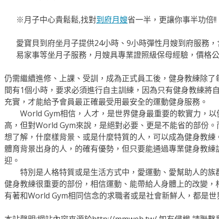
※月子中心貴鬆鬆,找對
到府月嫂
省一半，更讓你事半功倍!!
愛寶貝到府坐月子提供24小時、9小時彈性月嫂到府服務
易家事等坐月子服務，月嫂具專業證照級保母經驗，價格
仍需繼續進修、上課、受訓，成為正式員工後，健身教練除了
間有1個小時，要求必須進行自主訓練，因為只有健身教練將
充實，才能給予會員最正確最受用最安全的運動健身服務。
World Gym相信，人才，是世界健身最重要的軟實力，
高，但對World Gym來說，是絕對必要、更是不能省的部
想了解，什麼樣背景、或是什麼特質的人，可以成為健身教練。Wor
體育背景出身的人，的確有優勢，但只要能通過專業健身教練訓練
迎。
特別是人格特質或是生活方式中，愛運動、愛幫助人的族群，W
健身教練很重要的部份，相信運動、能帶給人身體上的改變，
有著和World Gym相同信念的求職者或是社會新鮮人，都是