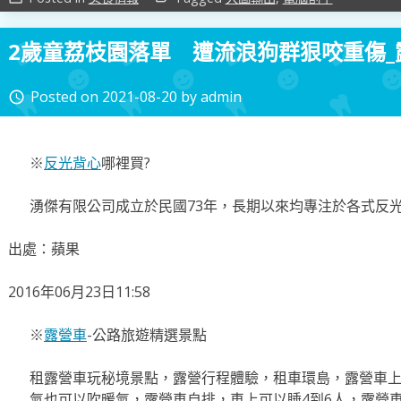
2歲童荔枝園落單 遭流浪狗群狠咬重傷_
Posted on
2021-08-20
by
admin
access_time
※
反光背心
哪裡買?
湧傑有限公司成立於民國73年，長期以來均專注於各式反
出處：蘋果
2016年06月23日11:58
※
露營車
-公路旅遊精選景點
租露營車玩秘境景點，露營行程體驗，租車環島，露營車
氣也可以吹暖氣，露營車自排，車上可以睡4到6人，露營