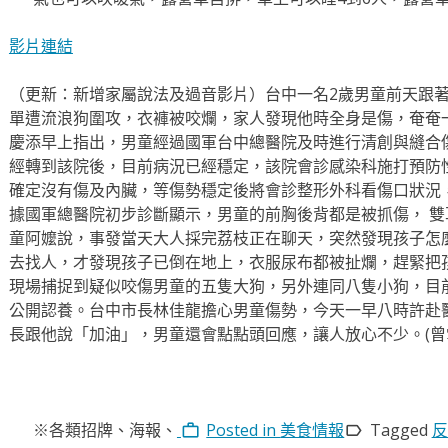
影片連結
（更新：新增家屬說法及過音影片）台中一名2歲男童前天跟
單遭流浪狗圍攻，衣褲被咬爛，家人發現他時全身是傷，奄奄
慶添早上指出，男童經過國軍台中總醫院及時進行清創與縫合
經轉到該院後，目前病況已經穩定，該院會診感染科施打預防
確定沒有傷及內臟，等傷勢穩定後將會診整形外科看傷口狀況
據國軍總醫院初步診斷顯示，男童的前胸後背都是被抓傷， 
童阿嬤說，事發當天大人採完荔枝正在聊天，突然發現孩子怎
去找人，才發現孩子已倒在地上，衣服尿布都被扯爛，趕緊把
現場捕捉到疑似咬傷男童的五隻大狗，另外連同八隻小狗，目
公開認養。台中市長林佳龍擔心男童傷勢，今天一早八時許赴
長跟他說「加油」，男童還會點點頭回應，讓人放心不少。(曾
※各類招牌、海報、
Posted in
美食情報
Tagged
反
work_outline
label_outline