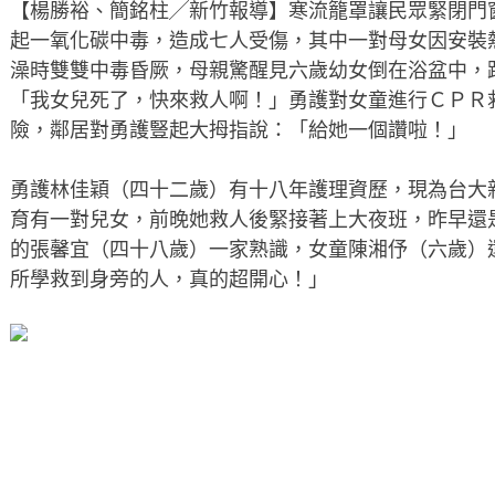
【楊勝裕、簡銘柱╱新竹報導】寒流籠罩讓民眾緊閉門
起一氧化碳中毒，造成七人受傷，其中一對母女因安裝
澡時雙雙中毒昏厥，母親驚醒見六歲幼女倒在浴盆中，
「我女兒死了，快來救人啊！」勇護對女童進行ＣＰＲ
險，鄰居對勇護豎起大拇指說：「給她一個讚啦！」
勇護林佳穎（四十二歲）有十八年護理資歷，現為台大
育有一對兒女，前晚她救人後緊接著上大夜班，昨早還
的張馨宜（四十八歲）一家熟識，女童陳湘伃（六歲）
所學救到身旁的人，真的超開心！」