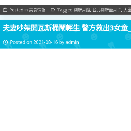
Posted in
美食情報
Tagged
到府月嫂
,
台北到府坐月子
,
大
work_outline
label_outline
夫妻吵架開瓦斯桶鬧輕生 警方救出3女童
Posted on
2021-08-16
by
admin
access_time