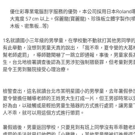
優仕彩專業電腦割字服務的優勢，本公司採用日本Roland
大寬度 57 cm 以上。保麗龍(寶麗龍)、珍珠板立體字製作
木板、密集板…等)
1名就讀國小三年級的男學童，在學校動不動就打其他男同學
有此舉動，沒想到男童天真的說出，「我不乖，夏令營的大葛
幫老師處罰」，導師聽聞嚇了一跳立即通報，事後，男童家長
生，台北地檢署調查後認為王男涉犯強制猥褻罪，但考量對男
是令王男到醫院接受心理治療。
檢警查出，這名就讀台北市某明星國小的男學童，去年暑假參
夏令營擔任輔導老師的王姓男大生打成一片，但王男卻時常以
好為由，以碰觸或是輕拍男童生殖器的方式進行處罰，讓男童
人不乖，就可以用這個方式進行懲罰。
暑假過後，男童返回學校，只要見到有班上同學沒有乖乖聽老
處罰的手法就是打他們的「小雞雞」，其他男童學被打後覺得