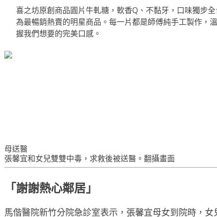
喜之坊原創商品圓片牛軋糖，軟香Q、不黏牙，口味獨步全
為最暢銷熱賣的明星商品。每一片都是師傅純手工製作，
握我們想要的完美口感。
母送醫
張馨宜和女兒雙雙中毒，求救後被送醫。翻攝畫面
「謝謝熱心鄰居」
馬偕醫院新竹分院急診室表示，張馨宜母女到院時，女