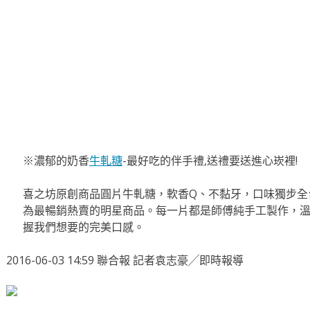
※濃郁的奶香
牛軋糖
-最好吃的伴手禮,送禮要送進心崁裡!
喜之坊原創商品圓片牛軋糖，軟香Q、不黏牙，口味獨步全
為最暢銷熱賣的明星商品。每一片都是師傅純手工製作，
握我們想要的完美口感。
2016-06-03 14:59 聯合報 記者袁志豪╱即時報導