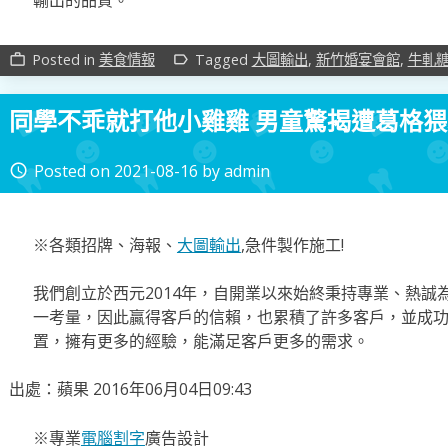
Posted in
美食情報
Tagged
大圖輸出
,
新竹婚宴會館
,
牛軋
work_outline
label_outline
同學不乖就打他小雞雞 男童驚揭遭葛格猥
Posted on
2021-08-16
by
admin
access_time
※各類招牌、海報、
大圖輸出
,急件製作施工!
我們創立於西元2014年，自開業以來始終秉持專業、熱誠
一考量，因此贏得客戶的信賴，也累積了許多客戶，並成
置，擁有更多的經驗，能滿足客戶更多的需求。
出處：蘋果 2016年06月04日09:43
※專業
電腦割字
廣告設計