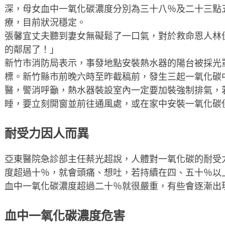
深，母女血中一氧化碳濃度分別為三十八％及二十三點
療，目前狀況穩定。
張馨宜丈夫聽到妻女無礙鬆了一口氣，對於救命恩人林
的鄰居了！」
新竹市消防局表示，事發地點安裝熱水器的陽台被採光
標。新竹縣市前晚六時至昨截稿前，發生三起一氧化碳
醫，警消呼籲，熱水器裝設室內一定要加裝強制排氣，
睡，要立刻開窗並前往通風處，或在家中安裝一氧化碳
耐受力因人而異
亞東醫院急診部主任蔡光超說，人體對一氧化碳的耐受
度超過十％，就會頭痛、想吐，若持續在四、五十％以
血中一氧化碳濃度超過二十％就很嚴重，有些會逐漸出
血中一氧化碳濃度危害