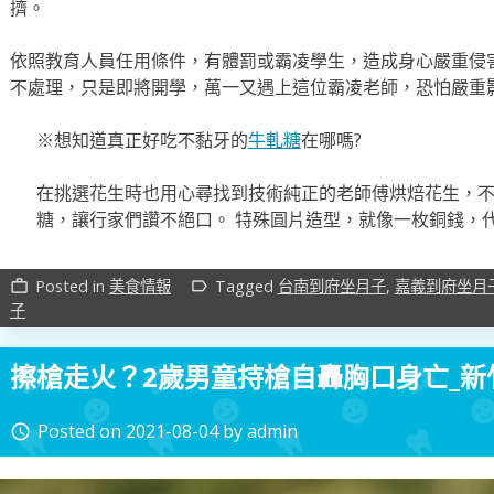
擠。
依照教育人員任用條件，有體罰或霸凌學生，造成身心嚴重侵
不處理，只是即將開學，萬一又遇上這位霸凌老師，恐怕嚴重
※想知道真正好吃不黏牙的
牛軋糖
在哪嗎?
在挑選花生時也用心尋找到技術純正的老師傅烘焙花生，
糖，讓行家們讚不絕口。 特殊圓片造型，就像一枚銅錢，
Posted in
美食情報
Tagged
台南到府坐月子
,
嘉義到府坐月
work_outline
label_outline
子
擦槍走火？2歲男童持槍自轟胸口身亡_新
Posted on
2021-08-04
by
admin
access_time