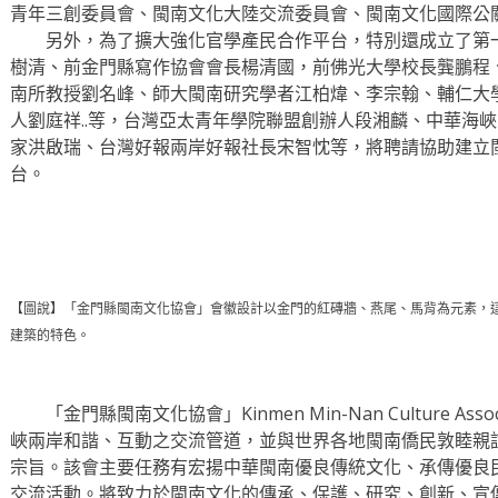
青年三創委員會、閩南文化大陸交流委員會、閩南文化國際公
另外，為了擴大強化官學產民合作平台，特別還成立了第一
樹清、前金門縣寫作協會會長楊清國，前佛光大學校長龔鵬程
南所教授劉名峰、師大閩南研究學者江柏煒、李宗翰、輔仁大
人劉庭祥..等，台灣亞太青年學院聯盟創辦人段湘麟、中華海
家洪啟瑞、台灣好報兩岸好報社長宋智忱等，將聘請協助建立
台。
【圖說】「金門縣閩南文化協會」會徽設計以金門的紅磚牆、燕尾、馬背為元素，
建築的特色。
「金門縣閩南文化協會」Kinmen Min-Nan Culture Ass
峽兩岸和諧、互動之交流管道，並與世界各地閩南僑民敦睦親
宗旨。該會主要任務有宏揚中華閩南優良傳統文化、承傳優良
交流活動。將致力於閩南文化的傳承、保護、研究、創新、宣