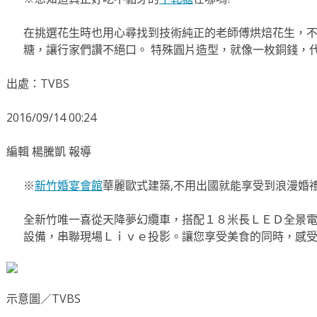
在挑選花生時也用心尋找到技術純正的老師傅烘焙花生，
糖，讓行家們讚不絕口。 特殊圓片造型，就像一枚銅錢，
出處：TVBS
2016/09/14 00:24
編輯 楊騰凱 報導
※
新竹婚宴會館
華麗歐式建築,不用出國就能享受到浪漫婚
全新竹唯一喜從天降夢幻纜車，搭配１８米長ＬＥＤ全景電
設備，串聯現場Ｌｉｖｅ投影。讓您享受美食的同時，感
示意圖／TVBS