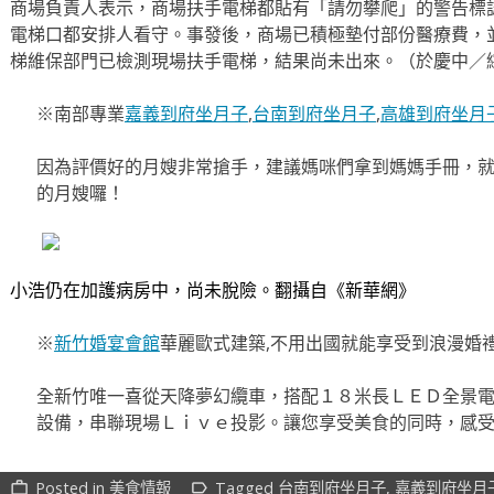
商場負責人表示，商場扶手電梯都貼有「請勿攀爬」的警告標
電梯口都安排人看守。事發後，商場已積極墊付部份醫療費，
梯維保部門已檢測現場扶手電梯，結果尚未出來。（於慶中／
※南部專業
嘉義到府坐月子
,
台南到府坐月子
,
高雄到府坐月
因為評價好的月嫂非常搶手，建議媽咪們拿到媽媽手冊，
的月嫂囉！
小浩仍在加護病房中，尚未脫險。翻攝自《新華網》
※
新竹婚宴會館
華麗歐式建築,不用出國就能享受到浪漫婚
全新竹唯一喜從天降夢幻纜車，搭配１８米長ＬＥＤ全景電
設備，串聯現場Ｌｉｖｅ投影。讓您享受美食的同時，感
Posted in
美食情報
Tagged
台南到府坐月子
,
嘉義到府坐月
work_outline
label_outline