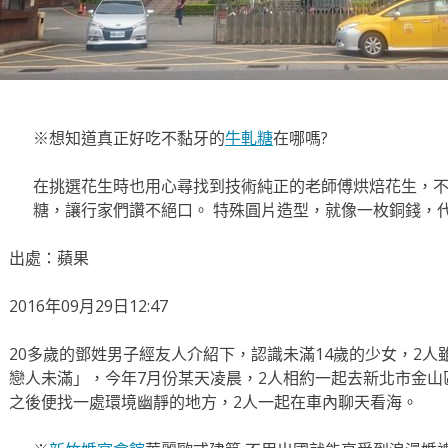
※想知道真正好吃不黏牙的
牛軋糖
在哪嗎?
在挑選花生時也用心尋找到技術純正的老師傅烘焙花生，
糖，讓行家們讚不絕口。 特殊圓片造型，就像一枚銅錢，
出處：蘋果
2016年09月29日12:47
20多歲的鄧姓男子經友人介紹下，認識未滿14歲的少女，2
戀人未滿」，今年7月份某天凌晨，2人相約一起去新北市金
之後便找一處環境幽靜的地方，2人一起在車內聊天看海。