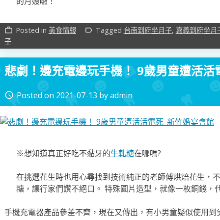
的月嫂囉！
Posted in
美食情報
Tagged
台南到府坐月子
,
嘉義到府坐月
work_outline
label_outline
子
悲劇！邊充電邊玩手機！ 9歲男童遭活活
Posted on
2021-07-13
by
admin
access_time
※想知道真正好吃不黏牙的
牛軋糖
在哪嗎?
在挑選花生時也用心尋找到技術純正的老師傅烘焙花生，
糖，讓行家們讚不絕口。 特殊圓片造型，就像一枚銅錢，
手機充電器產品參差不齊，現在又傳出，有小男童疑似使用到