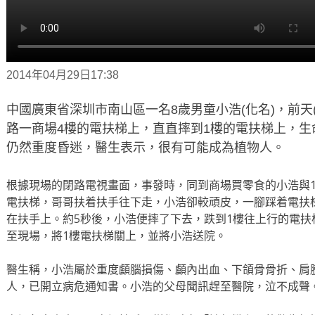
2014年04月29日17:38
中國廣東省深圳市南山區一名8歲男童小浩(化名)，前天(
路一商場4樓的電扶梯上，直直摔到1樓的電扶梯上，
仍然重度昏迷，醫生表示，很有可能成為植物人。
根據現場的閉路電視畫面，事發時，同到商場買零食的小浩與1
電扶梯，哥哥扶着扶手往下走，小浩卻較頑皮，一腳踩着電扶
在扶手上。約5秒後，小浩便摔了下去，跌到1樓往上行的電
至現場，將1樓電扶梯關上，並將小浩送院。
醫生稱，小浩屬於重度顱腦損傷、顱內出血、下頜骨骨折、肩
人，已開立病危通知書。小浩的父母聞訊趕至醫院，泣不成聲