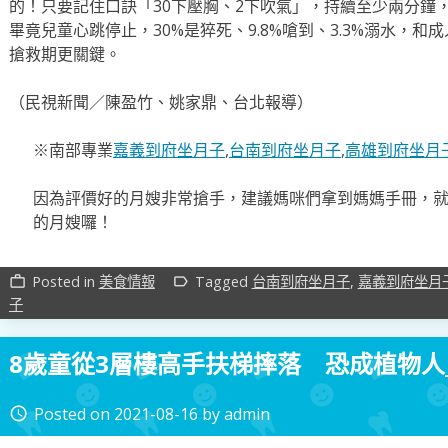
的！只要記住口訣「30下壓胸、2下吹氣」，持續至少兩分鐘
畢竟兒童心跳停止，30%是猝死、9.8%嗆到、3.3%溺水，
搶救期更關鍵。
（民視新聞／陳盈竹、姚家鼎、台北報導）
※南部專業
嘉義到府坐月子
,
台南到府坐月子
,
高雄到府坐月
因為評價好的月嫂非常搶手，建議媽咪們拿到媽媽手冊，
的月嫂囉！
Posted in
美食情報
Tagged
台南到府坐月子
,
嘉義到府坐月
work_outline
label_outline
子
8歲童從3層樓高手扶梯摔落 恐成植物人
Posted on
2021-08-16
by
admin
access_time