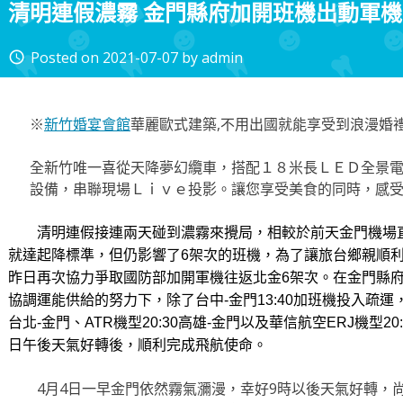
清明連假濃霧 金門縣府加開班機出動軍機
Posted on
2021-07-07
by
admin
access_time
※
新竹婚宴會館
華麗歐式建築,不用出國就能享受到浪漫婚
全新竹唯一喜從天降夢幻纜車，搭配１８米長ＬＥＤ全景電
設備，串聯現場Ｌｉｖｅ投影。讓您享受美食的同時，感
清明連假接連兩天碰到濃霧來攪局，相較於前天金門機場直
就達起降標準，但仍影響了6架次的班機，為了讓旅台鄉親順
昨日再次協力爭取國防部加開軍機往返北金6架次。在金門縣
協調運能供給的努力下，除了台中-金門13:40加班機投入疏運，
台北-金門、ATR機型20:30高雄-金門以及華信航空ERJ機型2
日午後天氣好轉後，順利完成飛航使命。
4月4日一早金門依然霧氣瀰漫，幸好9時以後天氣好轉，