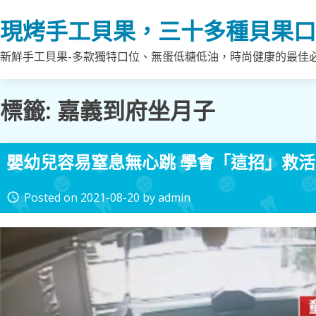
Skip
現烤手工貝果，三十多種貝果口
to
content
新鮮手工貝果-多款獨特口位、無蛋低糖低油，時尚健康的最佳
標籤:
嘉義到府坐月子
嬰幼兒容易窒息無心跳 學會「這招」救活
Posted on
2021-08-20
by
admin
access_time