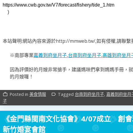
https://www.cwb.gov.tw/V7/forecast/fishery/tide_1.htm
）
本站聲明:網站內容來源於http://mmweb.tw/,如有侵權,請
※南部專業
嘉義到府坐月子
,
台南到府坐月子
,
高雄到府坐月
因為評價好的月嫂非常搶手，建議媽咪們拿到媽媽手冊，
的月嫂囉！
Posted in
美食情報
Tagged
台南到府坐月子
,
嘉義到府坐月
work_outline
label_outline
子
《金門縣閩南文化協會》4/07成立 創
新竹婚宴會館