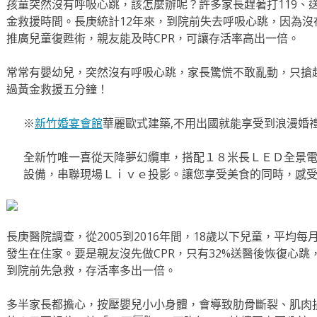
孩童突然沒有呼吸心跳，該怎麼辦呢？許多家長趕著打119、
金救援時間。長庚統計12年來，到院前失去呼吸心跳，因為沒
推廣兒童復甦術，親友能及時CPR，可讓存活率高出一倍。
常常有嬰幼兒，突然沒有呼吸心跳，家長驚慌不敢亂動，只搶
過黃金救援五分鐘！
※
新竹婚宴會館
華麗歐式建築,不用出國就能享受到浪漫婚
全新竹唯一喜從天降夢幻纜車，搭配１８米長ＬＥＤ全景電
設備，串聯現場Ｌｉｖｅ投影。讓您享受美食的同時，感
長庚醫院調查，從2005到2016年間，18歲以下兒童，平均每月
發生在住家。要是親友沒先做CPR，只有32%送醫後恢復心跳
到院前先急救，存活率多出一倍。
多半家長都擔心，按壓嬰兒小小身體，會導致肋骨斷裂、肌肉