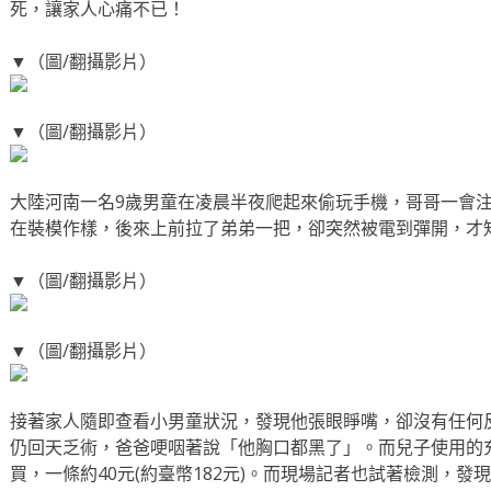
死，讓家人心痛不已！
▼（圖/翻攝影片）
▼（圖/翻攝影片）
大陸河南一名9歲男童在凌晨半夜爬起來偷玩手機，哥哥一會
在裝模作樣，後來上前拉了弟弟一把，卻突然被電到彈開，才
▼（圖/翻攝影片）
▼（圖/翻攝影片）
接著家人隨即查看小男童狀況，發現他張眼睜嘴，卻沒有任何
仍回天乏術，爸爸哽咽著說「他胸口都黑了」。而兒子使用的
買，一條約40元(約臺幣182元)。而現場記者也試著檢測，