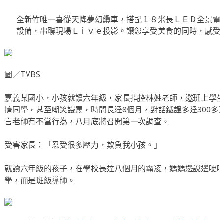
全新竹唯一喜從天降夢幻纜車，搭配１８米長ＬＥＤ全景電
設備，串聯現場Ｌｉｖｅ投影。讓您享受美食的同時，感
圖／TVBS
嘉義某國小，小孩就讀六年級，家長指控林姓老師，邀班上學
擠同學，甚至嘲笑謾罵，時間長達8個月，對話鐵證多達300
言老師有不當行為，八月底將召開第一次調查。
受害家長：「忍受很多壓力，欺負我小孩。」
就讀六年級的孩子，在學校長達八個月的霸凌，媽媽邊說邊哽
學，而是班級導師。