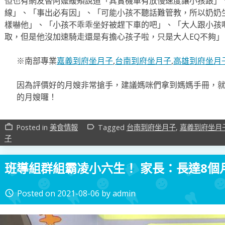
但也有網友替阿嬤緩頰說道「其實機車有放慢速度讓小孩跟」
線」、「事出必有因」、「可能小孩不聽話難管教，所以奶奶
樣嚇他」、「小孩不乖乖坐好被趕下車的吧」、「大人跟小孩
取，但是他沒加速騎走還是有擔心孩子啦，只是大人EQ不夠
※南部專業
嘉義到府坐月子
,
台南到府坐月子
,
高雄到府坐月
因為評價好的月嫂非常搶手，建議媽咪們拿到媽媽手冊，
的月嫂囉！
Posted in
美食情報
Tagged
台南到府坐月子
,
嘉義到府坐月
work_outline
label_outline
子
班導組群組霸凌小六生！ 家長：長達8個
Posted on
2021-08-06
by
admin
access_time