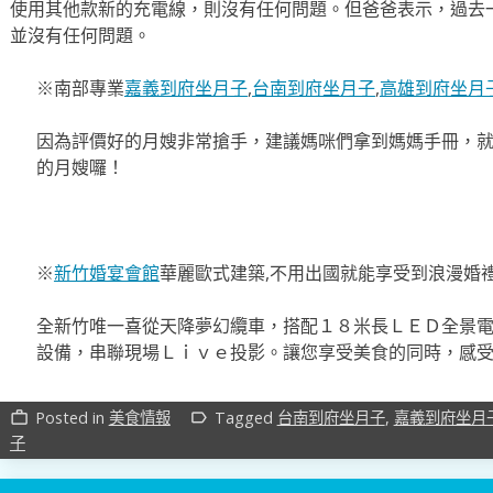
使用其他款新的充電線，則沒有任何問題。但爸爸表示，過去
並沒有任何問題。
※南部專業
嘉義到府坐月子
,
台南到府坐月子
,
高雄到府坐月
因為評價好的月嫂非常搶手，建議媽咪們拿到媽媽手冊，
的月嫂囉！
※
新竹婚宴會館
華麗歐式建築,不用出國就能享受到浪漫婚
全新竹唯一喜從天降夢幻纜車，搭配１８米長ＬＥＤ全景電
設備，串聯現場Ｌｉｖｅ投影。讓您享受美食的同時，感
Posted in
美食情報
Tagged
台南到府坐月子
,
嘉義到府坐月
work_outline
label_outline
子