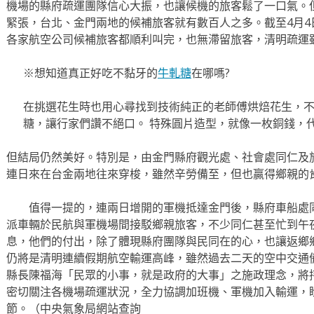
機場的縣府疏運團隊信心大振，也讓候機的旅客鬆了一口氣。
緊張，台北、金門兩地的候補旅客就有數百人之多。截至4月4
各家航空公司候補旅客都順利叫完，也無滯留旅客，清明疏運
※想知道真正好吃不黏牙的
牛軋糖
在哪嗎?
在挑選花生時也用心尋找到技術純正的老師傅烘焙花生，
糖，讓行家們讚不絕口。 特殊圓片造型，就像一枚銅錢，
但結局仍然美好。特別是，由金門縣府觀光處、社會處同仁及
連日來在台金兩地往來穿梭，雖然辛勞備至，但也贏得鄉親的
值得一提的，連兩日增開的軍機抵達金門後，縣府車船處同
派車輛於民航與軍機場間接駁鄉親旅客，不少同仁甚至忙到午
息，他們的付出，除了體現縣府團隊與民同在的心，也讓返鄉
仍將是清明連續假期航空輸運高峰，雖然過去二天的空中交通
縣長陳福海「民眾的小事，就是政府的大事」之施政理念，將
密切關注各機場疏運狀況，全力協調加班機、軍機加入輸運，
節。（中央氣象局網站查詢