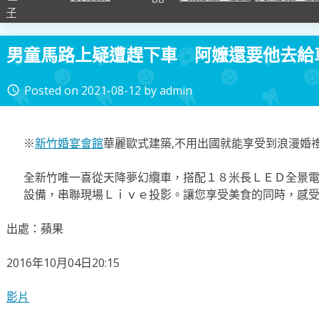
子
男童馬路上疑遭趕下車 阿嬤還要他去給
Posted on
2021-08-12
by
admin
access_time
※
新竹婚宴會館
華麗歐式建築,不用出國就能享受到浪漫婚
全新竹唯一喜從天降夢幻纜車，搭配１８米長ＬＥＤ全景電
設備，串聯現場Ｌｉｖｅ投影。讓您享受美食的同時，感
出處：蘋果
2016年10月04日20:15
影片