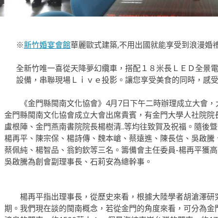
※
新竹婚宴會館
華麗歐式建築,不用出國就能享受到浪漫婚
全新竹唯一喜從天降夢幻纜車，搭配１８米長ＬＥＤ全景電
設備，串聯現場Ｌｉｖｅ投影。讓您享受美食的同時，感
《金門縣閩南文化協會》4月7日下午二時辦理成立大會，
金門縣閩南文化協會成立大會出席貴賓，有金門大學人社院院
盧根陣、金門燕南書院院長楊樹清..等均往致賀及祝福。隨後
楊再平、陳宗保、楊詩傳、魏本嵢、蔡遠進、陳長信、吳啟騰
蔡佩純、楊智品、翁鈞欽等三名。籌備會主任委員-楊再平獲
吳啟騰為創會副理事長、石莉安為總幹事。
楊再平指出理事長，從歷史來看，根據大陸學者胡滄澤研究
期。我們現在談的閩南概念，若從金門的角度來看，可分為金