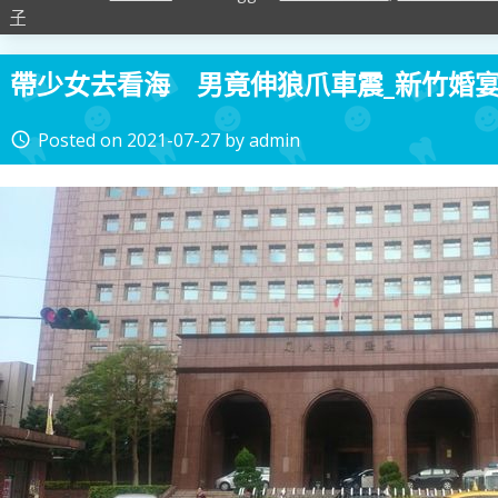
子
帶少女去看海 男竟伸狼爪車震_新竹婚
Posted on
2021-07-27
by
admin
access_time