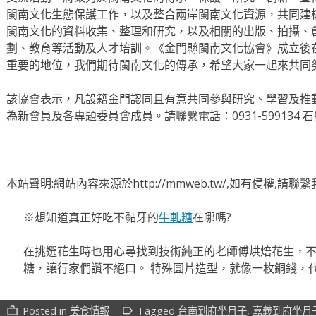
閩南文化生態保護工作，以及整合兩岸閩南文化資源，共同建
閩南文化的資料收集、整理和研究，以及相關的出版、拍攝、
劃、教育等活動及人才培訓。《金門縣閩南文化協會》成立後
重要的地位，我們期待閩南文化的傳承，希望大家一起來共同
該協會表示，凡設籍金門認同且有意共同參與研究、學習及推
為新會員及各專題委員會成員。請聯繫電話：0931-599134 
本站聲明:網站內容來源於http://mmweb.tw/,如有侵權,請
※想知道真正好吃不黏牙的
牛軋糖
在哪嗎?
在挑選花生時也用心尋找到技術純正的老師傅烘焙花生，
糖，讓行家們讚不絕口。 特殊圓片造型，就像一枚銅錢，
Posted in
美食情報
Tagged
台南到府坐月子
,
嘉義到府坐月
work_outline
label_outline