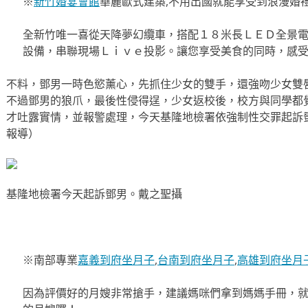
※
新竹婚宴會館
華麗歐式建築,不用出國就能享受到浪漫婚
全新竹唯一喜從天降夢幻纜車，搭配１８米長ＬＥＤ全景電
設備，串聯現場Ｌｉｖｅ投影。讓您享受美食的同時，感
不料，鄧男一時色慾薰心，先抓住少女的雙手，還強吻少女雙
不過鄧男的狼爪，最後性侵得逞，少女返校後，校方與同學都
才吐露實情，並報警處理，今天基隆地檢署依強制性交罪起訴
報導）
基隆地檢署今天起訴鄧男。戴之聖攝
※南部專業
嘉義到府坐月子
,
台南到府坐月子
,
高雄到府坐月
因為評價好的月嫂非常搶手，建議媽咪們拿到媽媽手冊，