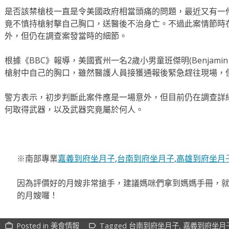
是否該禁槍枝一直是令美國政府相當頭痛的問題，最近又有一
竟不慎持槍射擊自己胸口，送醫後不治身亡。不過此案情節時
外，但仍在調查案發當時的細節。
根據《BBC》報導，美國賓州一名2歲小男童班傑明(Benjamin 
槍射中自己的胸口，雖然醫護人員接獲通報後緊急趕往現場，
警方表示，初步判斷此案件應是一場意外，但目前仍在調查詳
何取得武器，以及武器究竟屬於何人。
※南部專業
嘉義到府坐月子
,
台南到府坐月子
,
高雄到府坐月
因為評價好的月嫂非常搶手，建議媽咪們拿到媽媽手冊，
的月嫂囉！
Posted in
美食情報
Tagged
台南到府坐月子
,
嘉義到府坐月
work_outline
label_outline