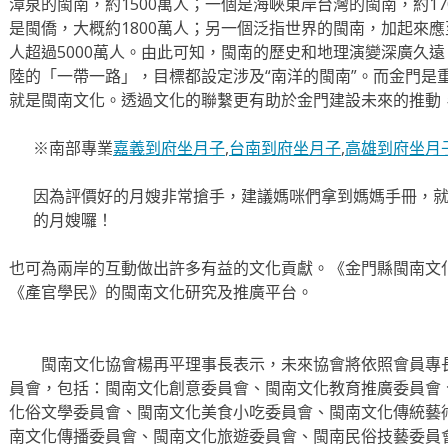
漳泉的閩南，約1500萬人；一個是海峽東岸台灣的閩南，約1
是閩僑，大概約1800萬人；另一個泛指世界的閩南，加起來應至
人超過5000萬人。由此可知，閩南的歷史和地理演變深廣久
陸的「一帶一路」，目標都設定涉及“南洋的閩南”。而金門是
就是閩南文化。透過文化的聯繫更有助於金門建設未來的推動
※南部專業
嘉義到府坐月子
,
台南到府坐月子
,
高雄到府坐月
因為評價好的月嫂非常搶手，建議媽咪們拿到媽媽手冊，
的月嫂囉！
也可為兩岸的互動做出許多有益的文化貢獻。《金門縣閩南文
《產官學民》的閩南文化研究及推廣平台。
閩南文化協會楊再平理事長表示，未來協會將依照會員專長
員會，包括：閩南文化創意委員會、閩南文化教育推廣委員會
化俗文學委員會、閩南文化美食小吃委員會、閩南文化傳統藝
南文化傳播委員會、閩南文化旅遊委員會、閩南民俗技藝委員