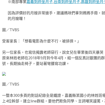
※南部專業
嘉義到府坐月子
,
台南到府坐月子
,
高雄到府坐月
因為評價好的月嫂非常搶手，建議媽咪們拿到媽媽手冊，
的月嫂囉！
圖／TVBS
受害家長：「想看電影為什麼不行，被排擠。」
另一位家長，也寫信揭露老師惡行，說女兒在畢業後四天暴哭
原來林姓老師在2018年9月到今年4月，組一個反真討厭團的
號，長期抽走椅子，要站著彎腰寫功課。
圖／TVBS
一整本300多頁的對話紀錄全是鐵證，嘉義縣某國小的林姓班導
上4位幹部，建立line群組，要他們欺負同學、言詞嘲笑謾罵