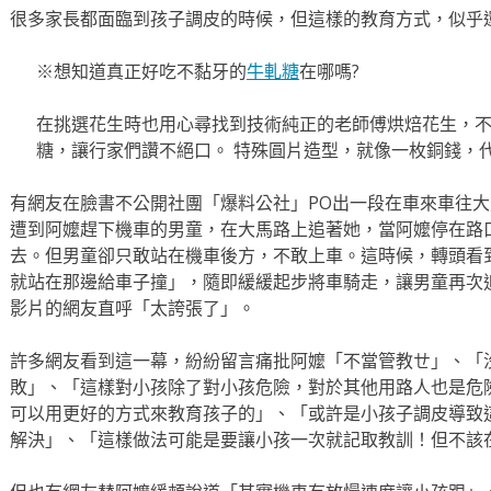
很多家長都面臨到孩子調皮的時候，但這樣的教育方式，似乎
※想知道真正好吃不黏牙的
牛軋糖
在哪嗎?
在挑選花生時也用心尋找到技術純正的老師傅烘焙花生，
糖，讓行家們讚不絕口。 特殊圓片造型，就像一枚銅錢，
有網友在臉書不公開社團「爆料公社」PO出一段在車來車往
遭到阿嬤趕下機車的男童，在大馬路上追著她，當阿嬤停在路
去。但男童卻只敢站在機車後方，不敢上車。這時候，轉頭看
就站在那邊給車子撞」，隨即緩緩起步將車騎走，讓男童再次
影片的網友直呼「太誇張了」。
許多網友看到這一幕，紛紛留言痛批阿嬤「不當管教ㄝ」、「
敗」、「這樣對小孩除了對小孩危險，對於其他用路人也是危
可以用更好的方式來教育孩子的」、「或許是小孩子調皮導致
解決」、「這樣做法可能是要讓小孩一次就記取教訓！但不該