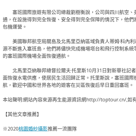
塞班國際旅遊有限公司總裁劉樹衡說，公司與四川航空、美
通，在設施得到完全恢復、安全得到完全保障的情況下，他們
包機運營。
美國聯邦航空局關島及北馬里亞納區域負責人蒂姆·科內利
源不斷進入塞班島，他們將儘快完成機場塔台和飛行控制系統
的塞班國際機場全面恢復通航。
北馬里亞納聯邦總督拉爾夫·托里斯10月31日對新華社記
面恢復水電供應，使居民生活回歸正常。托里斯說，塞班國際機
航，歡迎中國和世界各地的遊客在災區恢復后早日重回塞班。
本站聲明:網站內容來源再生能源資訊網http://toptour.cn
【其他文章推薦】
※2020
桃園婚紗攝影
推薦一流團隊