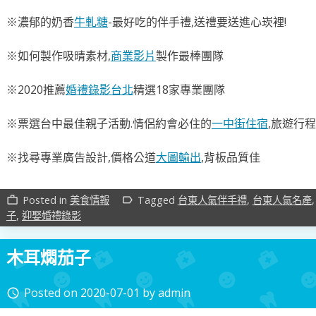
※濃郁的奶香
牛軋糖
-最好吃的伴手禮,送禮要送進心崁裡!
※如何製作吸晴素材,
商業影片
製作最棒團隊
※2020推薦
婚禮錄影台北
精選18家專業團隊
※票選台中最佳親子活動.情侶約會必住的
一中街住宿
,旅遊行程
※找尋專業廣告設計,價格公道
大圖輸出
,背板品質佳
Posted in
美食情報
Tagged
台東人氣伴手禮
,
台東人氣名產
work_outline
label_outline
子
,
迎娶婚禮錄影
木耳燜茄子
Posted on
2020-07-01
by
admin
access_time