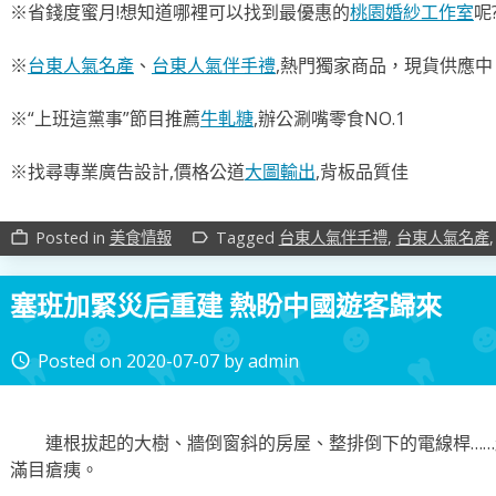
※省錢度蜜月!想知道哪裡可以找到最優惠的
桃園婚紗工作室
呢
※
台東人氣名產
、
台東人氣伴手禮
,熱門獨家商品，現貨供應中
※“上班這黨事”節目推薦
牛軋糖
,辦公涮嘴零食NO.1
※找尋專業廣告設計,價格公道
大圖輸出
,背板品質佳
Posted in
美食情報
Tagged
台東人氣伴手禮
,
台東人氣名產
work_outline
label_outline
塞班加緊災后重建 熱盼中國遊客歸來
Posted on
2020-07-07
by
admin
access_time
連根拔起的大樹、牆倒窗斜的房屋、整排倒下的電線桿……超
滿目瘡痍。