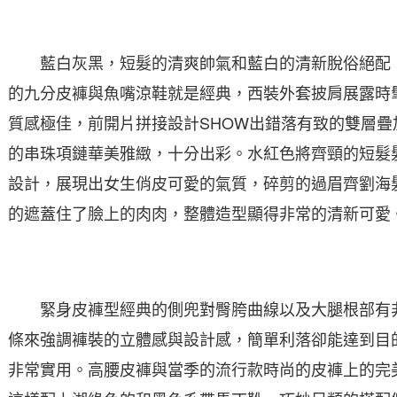
藍白灰黑，短髮的清爽帥氣和藍白的清新脫俗絕配，
的九分皮褲與魚嘴涼鞋就是經典，西裝外套披肩展露時
質感極佳，前開片拼接設計SHOW出錯落有致的雙層
的串珠項鏈華美雅緻，十分出彩。水紅色將齊頸的短髮
設計，展現出女生俏皮可愛的氣質，碎剪的過眉齊劉海
的遮蓋住了臉上的肉肉，整體造型顯得非常的清新可愛
緊身皮褲型經典的側兜對臀胯曲線以及大腿根部有非
條來強調褲裝的立體感與設計感，簡單利落卻能達到目
非常實用。高腰皮褲與當季的流行款時尚的皮褲上的完