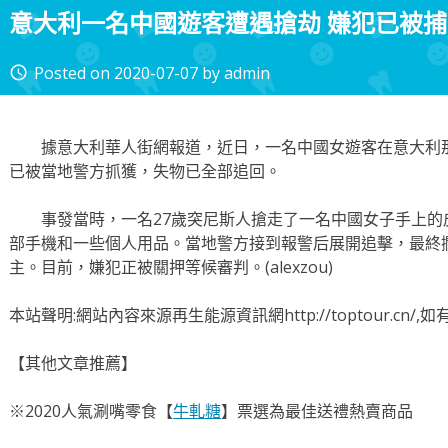
意大利一名中國遊客遭遇搶劫 嫌犯已被捕
Posted on
2020-07-07
by
admin
access_time
據意大利華人街網報道，近日，一名中國女遊客在意大利那不
已被當地警方抓獲，失物已全部追回。
事發當時，一名27歲突尼斯人搶走了一名中國女子手上的
部手機和一些個人用品。當地警方接到報警后展開追擊，最終
主。目前，嫌犯正被關押等候審判。(alexzou)
本站聲明:網站內容來源再生能源資訊網http://toptour.cn
【其他文章推薦】
※2020人氣涮嘴零食【
牛軋糖
】票選為最佳送禮熱賣商品