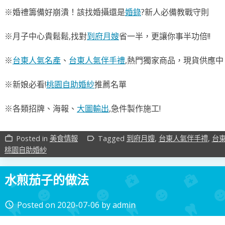
※婚禮籌備好崩潰！該找婚攝還是
婚錄
?新人必備教戰守則
※月子中心貴鬆鬆,找對
到府月嫂
省一半，更讓你事半功倍!!
※
台東人氣名產
、
台東人氣伴手禮
,熱門獨家商品，現貨供應中
※新娘必看!
桃園自助婚紗
推薦名單
※各類招牌、海報、
大圖輸出
,急件製作施工!
Posted in
美食情報
Tagged
到府月嫂
,
台東人氣伴手禮
,
台
work_outline
label_outline
桃園自助婚紗
水煎茄子的做法
Posted on
2020-07-06
by
admin
access_time