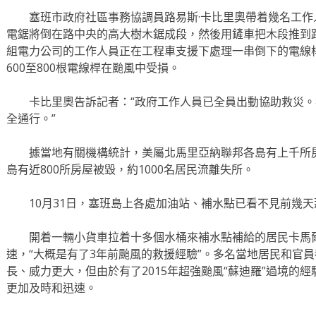
塞班市政府社區事務協調員路易斯·卡比里奧帶着幾名工作
電鋸將倒在路中央的高大樹木鋸成段，然後用鏟車把木段推到
組電力公司的工作人員正在工程車支援下處理一串倒下的電線
600至800根電線桿在颱風中受損。
卡比里奧告訴記者：“政府工作人員已全員出動協助救災。
全通行。”
據當地有關機構統計，美屬北馬里亞納聯邦各島有上千所房
島有近800所房屋被毀，約1000名居民流離失所。
10月31日，塞班島上各處加油站、補水點已看不見前幾天
開着一輛小貨車拉着十多個水桶來補水點補給的居民卡馬爾
速，“大概是有了3年前颱風的救援經驗”。多名當地居民和官員
長、威力更大，但由於有了2015年超強颱風“蘇迪羅”過境的
更加及時和迅速。