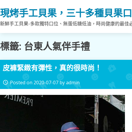
Skip
現烤手工貝果，三十多種貝果口
to
content
新鮮手工貝果-多款獨特口位、無蛋低糖低油，時尚健康的最佳
標籤:
台東人氣伴手禮
皮褲緊緻有彈性，真的很時尚！
Posted on
2020-07-07
by
admin
access_time