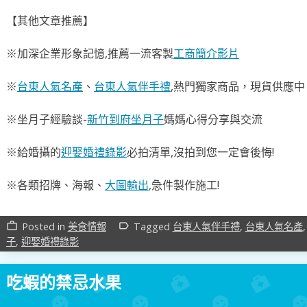
【其他文章推薦】
※加深企業形象記憶,推薦一流客製
工商簡介影片
※
台東人氣名產
、
台東人氣伴手禮
,熱門獨家商品，現貨供應中
※坐月子經驗談-
新竹到府坐月子
媽媽心得分享與交流
※給婚攝的
迎娶婚禮錄影
必拍清單,沒拍到您一定會後悔!
※各類招牌、海報、
大圖輸出
,急件製作施工!
Posted in
美食情報
Tagged
台東人氣伴手禮
,
台東人氣名產
work_outline
label_outline
子
,
迎娶婚禮錄影
吃蝦的禁忌水果