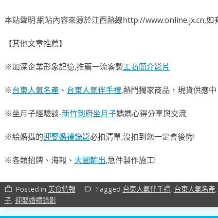
本站聲明:網站內容來源於江西熱線http://www.online.jx.
【其他文章推薦】
※加深企業形象記憶,推薦一流客製
工商簡介影片
※
台東人氣名產
、
台東人氣伴手禮
,熱門獨家商品，現貨供應中
※坐月子經驗談-
新竹到府坐月子
媽媽心得分享與交流
※給婚攝的
迎娶婚禮錄影
必拍清單,沒拍到您一定會後悔!
※各類招牌、海報、
大圖輸出
,急件製作施工!
Posted in
美食情報
Tagged
台東人氣伴手禮
,
台東人氣名產
work_outline
label_outline
子
,
迎娶婚禮錄影