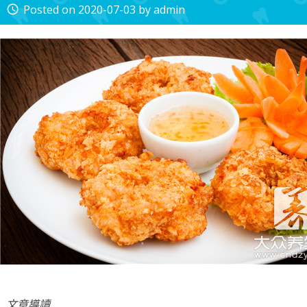
Posted on
2020-07-03
by
admin
access_time
文章導讀