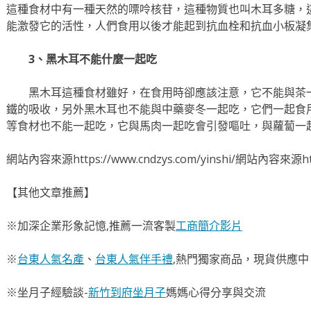
這種食材中有一種天然的嘌呤核苷，這種物質也叫木耳多糖，
能激發它的活性，人們食用以後才能起到抗血栓和抗血小板凝
3、黑木耳不能什麼一起吃
黑木耳這種食材雖好，在食用時卻應該注意，它不能與茶
鐵的吸收，另外黑木耳也不能與中藥麥冬一起吃，它們一起食
等食材也不能一起吃，它與馬肉一起吃會引發嘔吐，與蘿蔔一
網站內容來源https://www.cndzys.com/yinshi/網站內容來源https
【其他文章推薦】
※加深企業形象記憶,推薦一流客製
工商簡介影片
※
台東人氣名產
、
台東人氣伴手禮
,熱門獨家商品，現貨供應中
※坐月子經驗談-
新竹到府坐月子
媽媽心得分享與交流