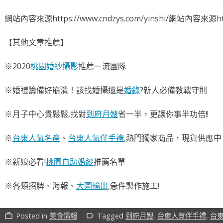
網站內容來源https://www.cndzys.com/yinshi/網站內容來源https
【其他文章推薦】
※2020
桃園婚紗攝影
推薦一流團隊
※婚禮籌備好崩潰！該找婚攝還是
婚錄
?新人必備教戰守則
※月子中心貴鬆鬆,找對
到府月嫂
省一半，更讓你事半功倍!!
※
台東人氣名產
、
台東人氣伴手禮
,熱門獨家商品，現貨供應中
※新娘必看!
桃園自助婚紗
推薦名單
※各類招牌、海報、
大圖輸出
,急件製作施工!
Posted in
美食情報
Tagged
到府月嫂
,
台東人氣伴手禮
,
台
work_outline
label_outline