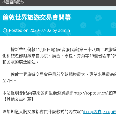
桃園自助婚紗
倫敦世界旅遊交易會開幕
Posted on
2020-07-02
by
admin
access_time
據新華社倫敦11月5日電 (記者張代蕾)第三十八屆世界旅
化和旅遊部組織來自北京、廣西、寧夏、青海等19個省區市的
和民眾的廣泛關注。
倫敦世界旅遊交易會是目前全球規模最大、專業水準最高的
至7日。
本站聲明:網站內容來源再生能源資訊網http://toptour.cn
【其他文章推薦】
※想知道大胸女孩都會買什麼款式的內衣呢?
d cup內衣
,
e cup