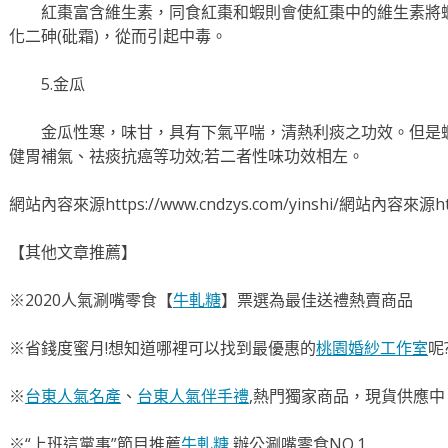
紅棗富含維生素，同食紅棗和蝦則會使紅棗中的維生素將
化二砷(砒霜)，從而引起中毒。
5.金瓜
金瓜性寒，味甘，具有下氣平喘，清熱利痰之功效。但是
健胃補氣、祛痰抗癌等功效;若二者性味功效相左。
網站內容來源https://www.cndzys.com/yinshi/網站內容來源https
【其他文章推薦】
※2020人氣涮嘴零食【
牛軋糖
】票選為最佳送禮熱賣商品
※省錢度蜜月!想知道哪裡可以找到最優惠的
桃園婚紗工作室
呢
※
台東人氣名產
、
台東人氣伴手禮
,熱門獨家商品，現貨供應中
※“上班這黨事”節目推薦
牛軋糖
,辦公涮嘴零食NO.1