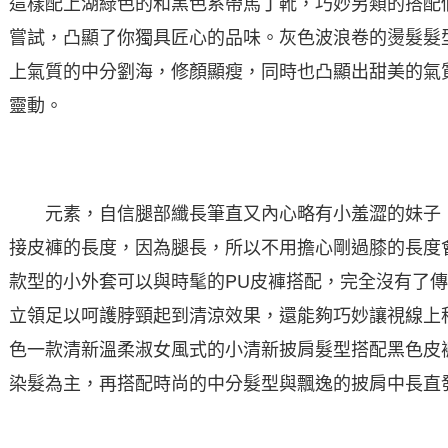
這樣配上湖綠色的和黑色系帶馬丁靴，巧妙另類的搭配
嘗試，凸顯了你獨具匠心的品味。灰色波浪卷的燙髮髮
上氣質的中分劉海，修顏顯瘦，同時也凸顯出甜美的氣
靈動。
元素，自信腿部纖長筆直又內心略有小羞澀的妹子，
接皮褲的長度，因為腿長，所以不用擔心剛過膝的長度
款型的小外套可以與時髦的PU皮褲搭配，完全沒有了
立領足以呵護脖頸起到清涼效果，還能夠巧妙讓視線上
色一款清新溫柔淑女風式的小清新披肩髮型搭配黑色皮
染髮為主，再搭配時尚的中分髮型與飄逸的披肩中長直