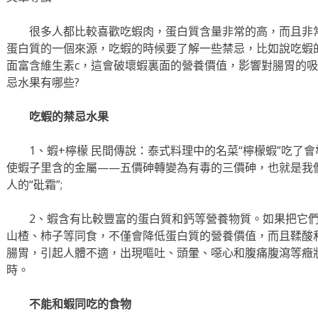
很多人都比較喜歡吃蝦肉，蛋白質含量非常的高，而且非
蛋白質的一個來源，吃蝦的時候要了解一些禁忌，比如說吃蝦
面富含維生素c，這會破壞蝦裏面的營養價值，影響對腸胃的
忌水果有哪些?
吃蝦的禁忌水果
1、蝦+檸檬 民間傳說：泰式料理中的名菜“檸檬蝦”吃了
使蝦子里含的金屬——五價砷轉變為有毒的三價砷，也就是我
人的“砒霜”;
2、蝦含有比較豐富的蛋白質和鈣等營養物質。如果把它
山楂、柿子等同食，不僅會降低蛋白質的營養價值，而且鞣酸
腸胃，引起人體不適，出現嘔吐、頭暈、噁心和腹痛腹瀉等癥
時。
不能和蝦同吃的食物