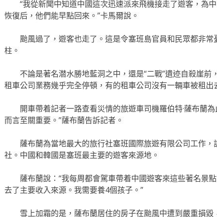
“我從新聞中知道中國這次迅速派來飛機接走了遊客，為中
恢復后，他們能早點回來。”卡馬爾說。
颱風過了，遊客也走了。這是令塞班島官員和民眾都非常憂
柱。
不論是著名潜水勝地藍洞之中，還是“二戰”遺迹自殺崖前
租車公司業務幾乎完全停頓，有的租車公司沒有一輛車被租出
開車帶着記者一路查看災情的旅遊車司機羅伯特·薩布蘭為此
而言至關重要。”薩布蘭告訴記者。
薩布蘭為當地最大的旅行社塞班國際旅遊有限公司工作，該
社。中國和韓國是塞班最主要的遊客來源地。
薩布蘭說：“我每周都會駕車帶着中國遊客來這些著名景點
去了主要收入來源。我需要養4個孩子。”
雪上加霜的是，薩布蘭居住的房子在颱風中遭到嚴重損毀，