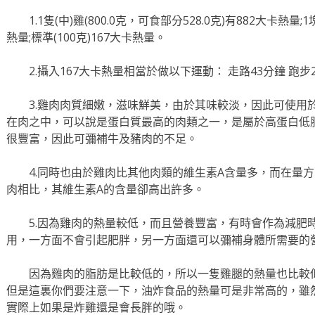
1.1隻(中)雞(800.0克，可食部分528.0克)有882大卡熱量;
熱量;標準(100克)167大卡熱量。
2.攝入167大卡熱量相當於做以下運動： 走路43分鐘 跑步2
3.雞肉肉質細嫩，滋味鮮美，由於其味較淡，因此可使用
在肉之中，可以說是蛋白質最高的肉類之一，是屬於高蛋白低
很豐富，因此可彌補牛及豬肉的不足。
4.同時也由於雞肉比其他肉類的維生素A含量多，而在量
肉相比，其維生素A的含量卻高出許多。
5.因為雞肉的熱量較低，而且營養豐富，有時會作為減肥
用，一方面不會引起肥胖，另一方面還可以彌補身體所需要的
因為雞肉的脂肪是比較低的，所以一隻雞腿的熱量也比較
但是這裏你們要注意一下，油炸食品的熱量可是非常高的，雖
實際上如果是炸雞還是會長胖的哦。