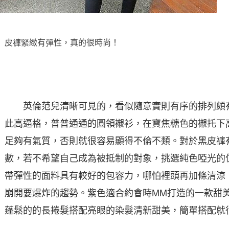
皮褲緊緻有彈性，真的很時尚！
英倫范兒清晰可見的，看似隨意實則有序的排列頗有
此高逼格，普普通通的圓領襯衫，在寶焦糖色的襯托下
足夠有氣質，否則就很容易顯得不倫不類。對於黑皮褲
數，若不希望自己成為被抵制的對象，挑選純色啞光的
帶彈性的面料具有較好的包容力，哪怕裡頭再加條清涼
崩開要爆炸的趨勢。紫色適合約會時MM打造的一款甜
蓬鬆的的長捲髮搭配亮眼的染髮清新甜美，簡單搭配就