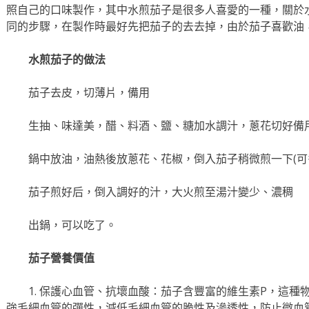
照自己的口味製作，其中水煎茄子是很多人喜愛的一種，關於
同的步驟，在製作時最好先把茄子的去去掉，由於茄子喜歡油
水煎茄子的做法
茄子去皮，切薄片，備用
生抽、味達美，醋、料酒、鹽、糖加水調汁，蔥花切好備用
鍋中放油，油熱後放蔥花、花椒，倒入茄子稍微煎一下(可
茄子煎好后，倒入調好的汁，大火煎至湯汁變少、濃稠
出鍋，可以吃了。
茄子營養價值
1. 保護心血管、抗壞血酸：茄子含豐富的維生素P，這
強毛細血管的彈性，減低毛細血管的脆性及滲透性，防止微血