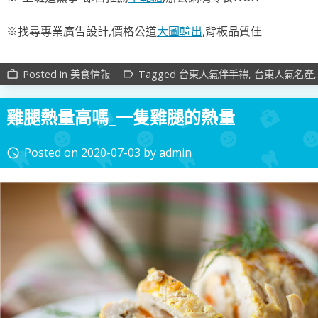
※找尋專業廣告設計,價格公道
大圖輸出
,背板品質佳
Posted in
美食情報
Tagged
台東人氣伴手禮
,
台東人氣名產
work_outline
label_outline
雞腿熱量高嗎_一隻雞腿的熱量
Posted on
2020-07-03
by
admin
access_time