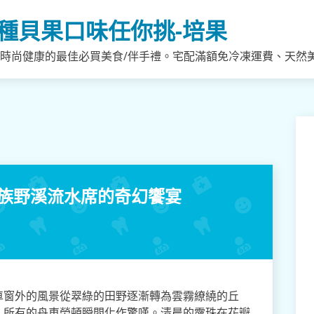
種貝果口味任你挑-培果
，時尚健康的最佳必買美食/伴手禮。宅配滿額免冷凍運費、天然
美族野溪流水席的奇幻饗宴
車窗外的風景從翠綠的田野逐漸轉為雲霧繚繞的丘
，所有的舟車勞頓瞬間化作驚嘆。清晨的露珠在花瓣