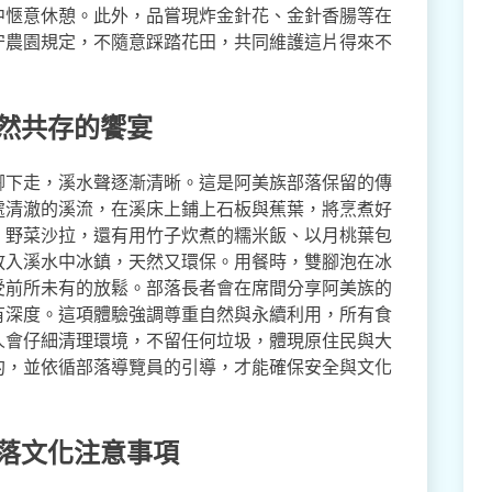
中愜意休憩。此外，品嘗現炸金針花、金針香腸等在
守農園規定，不隨意踩踏花田，共同維護這片得來不
自然共存的饗宴
腳下走，溪水聲逐漸清晰。這是阿美族部落保留的傳
處清澈的溪流，在溪床上鋪上石板與蕉葉，將烹煮好
、野菜沙拉，還有用竹子炊煮的糯米飯、以月桃葉包
放入溪水中冰鎮，天然又環保。用餐時，雙腳泡在冰
受前所未有的放鬆。部落長者會在席間分享阿美族的
有深度。這項體驗強調尊重自然與永續利用，所有食
人會仔細清理環境，不留任何垃圾，體現原住民與大
約，並依循部落導覽員的引導，才能確保安全與文化
部落文化注意事項