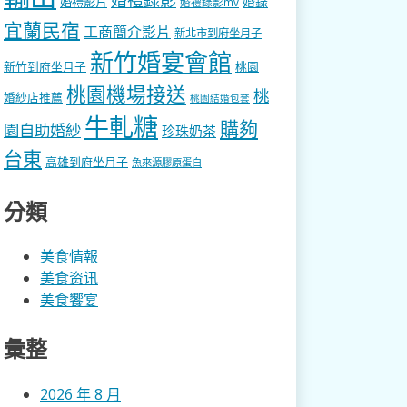
婚錄
婚禮影片
婚禮錄影mv
宜蘭民宿
工商簡介影片
新北市到府坐月子
新竹婚宴會館
新竹到府坐月子
桃園
桃園機場接送
桃
婚紗店推薦
桃園結婚包套
牛軋糖
購夠
園自助婚紗
珍珠奶茶
台東
高雄到府坐月子
魚來源膠原蛋白
分類
美食情報
美食资讯
美食饗宴
彙整
2026 年 8 月