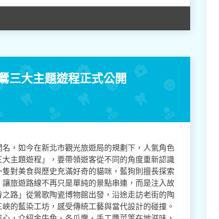
三鶯三大主題遊程正式公開
聞名，如今在新北市觀光旅遊局的規劃下，人氣角色
三大主題遊程」，要帶領遊客從不同的角度重新認識
一隻對美食與歷史充滿好奇的貓咪，藍狗則擅長探索
，讓旅遊路線不再只是單純的景點串連，而是注入故
香之路」從鶯歌陶瓷博物館出發，沿途走訪老街的陶
三峽的藍染工坊，感受傳統工藝與當代設計的碰撞。
核心，介紹金牛角、冬瓜露、手工醬菜等在地滋味，