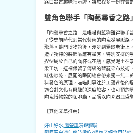
路口設置趣味指示牌，讓旅程多一份尋寶
雙角色聯手「陶藝尋香之路
「陶藝尋香之路」是喵喵與藍狗難得聯手
了從史前時代到當代藝術的陶瓷發展脈絡
聚落。離開博物館後，漫步到鶯歌老街上
造型獨特的裝飾品應有盡有。特別安排的
捏塑屬於自己的陶杯或花瓶，感受泥土在
染工坊，這裡保留了傳統的藍靛染布技術
缸後晾乾，展開的瞬間總會帶來獨一無二
料發色的原理，喵喵則專注於工藝背後的
適合對文化有興趣的深度旅客，也可預約
陶瓷博物館的咖啡廳，品嚐以陶瓷器皿盛
【其他文章推薦】
好山好水,
露營車
漫遊體驗
膠原蛋白凍
什麼時候吃?帶你了解食用時機