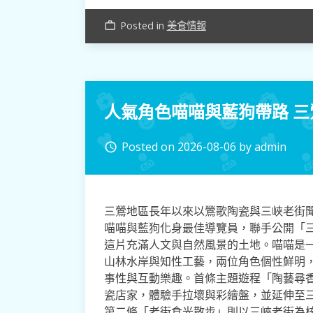
Posted in
美食情報
work_outline
人氣角色喵喵與藍狗帶路 
Posted on
2026-08-06
by
admin
access_time
三鶯地區長年以來以鶯歌陶瓷與三峽老街
喵喵與藍狗化身最佳導覽員，聯手公開「
這片充滿人文與自然風景的土地。喵喵是
山林水岸與知性工藝，兩位角色個性鮮明
事性與互動樂趣。首條主題遊程「陶藝尋
瓷店家，體驗手拉壞與彩繪盤，並延伸至
第二條「老街食光散步」則以三峽老街為