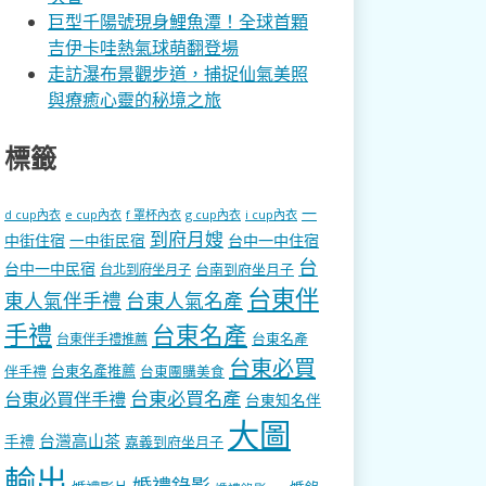
巨型千陽號現身鯉魚潭！全球首顆
吉伊卡哇熱氣球萌翻登場
走訪瀑布景觀步道，捕捉仙氣美照
與療癒心靈的秘境之旅
標籤
一
d cup內衣
e cup內衣
f 罩杯內衣
g cup內衣
i cup內衣
到府月嫂
中街住宿
一中街民宿
台中一中住宿
台
台中一中民宿
台南到府坐月子
台北到府坐月子
台東伴
東人氣伴手禮
台東人氣名產
手禮
台東名產
台東名產
台東伴手禮推薦
台東必買
伴手禮
台東名產推薦
台東團購美食
台東必買名產
台東必買伴手禮
台東知名伴
大圖
台灣高山茶
手禮
嘉義到府坐月子
輸出
婚禮錄影