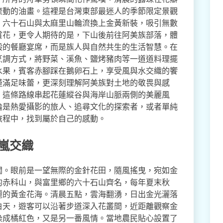
流動的油畫。這裡是台灣東部最迷人的季節限定景觀
、六十石山與太麻里山輪流換上金黃新裝，吸引無數
賞花，更令人期待的是，下山後前往阿美族部落，體
般的餐廳宴席，而是族人與自然共生的生活智慧。在
烹調方式，將野菜、溪魚、鹽烤豬肉等一道道料理擺
水果，賓客赤腳踩在鵝卵石上，享受風與水交織的饗
僅滿足味蕾，更深刻理解阿美族對土地的敬畏與感
，這條路線串起花蓮縱谷與海岸山脈兩側的美麗風
論是熱愛攝影的旅人、追尋文化的探索者，或者單純
旅程中，找到屬於自己的感動。
嵐交織
闊。眼前是一望無際的金針花田，隨風搖曳，宛如金
的赤科山，與富里鄉的六十石山齊名，每年夏末秋
麗的黃金花海。清晨五點，雲海翻湧，日出金光灑落
白天，遊客可以沿著步道深入花叢間，近距離觀察金
染成橘紅色，又是另一番風情。當地農民貼心設置了