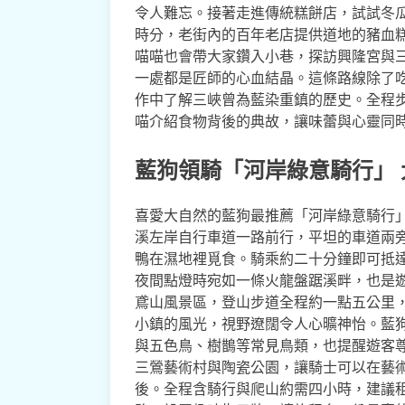
令人難忘。接著走進傳統糕餅店，試試冬
時分，老街內的百年老店提供道地的豬血
喵喵也會帶大家鑽入小巷，探訪興隆宮與
一處都是匠師的心血結晶。這條路線除了吃
作中了解三峽曾為藍染重鎮的歷史。全程
喵介紹食物背後的典故，讓味蕾與心靈同
藍狗領騎「河岸綠意騎行」
喜愛大自然的藍狗最推薦「河岸綠意騎行
溪左岸自行車道一路前行，平坦的車道兩
鴨在濕地裡覓食。騎乘約二十分鐘即可抵
夜間點燈時宛如一條火龍盤踞溪畔，也是
鳶山風景區，登山步道全程約一點五公里
小鎮的風光，視野遼闊令人心曠神怡。藍
與五色鳥、樹鵲等常見鳥類，也提醒遊客
三鶯藝術村與陶瓷公園，讓騎士可以在藝
後。全程含騎行與爬山約需四小時，建議