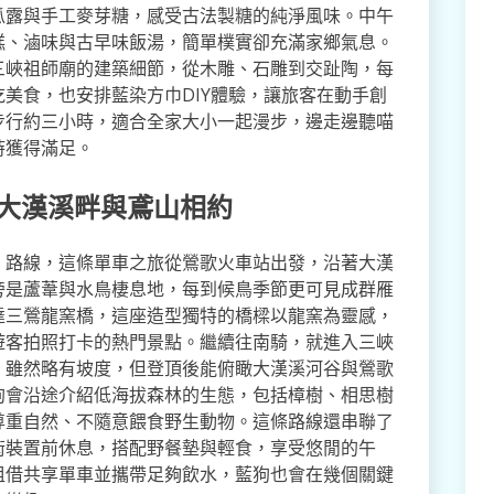
瓜露與手工麥芽糖，感受古法製糖的純淨風味。中午
糕、滷味與古早味飯湯，簡單樸實卻充滿家鄉氣息。
三峽祖師廟的建築細節，從木雕、石雕到交趾陶，每
美食，也安排藍染方巾DIY體驗，讓旅客在動手創
步行約三小時，適合全家大小一起漫步，邊走邊聽喵
時獲得滿足。
 大漢溪畔與鳶山相約
」路線，這條單車之旅從鶯歌火車站出發，沿著大漢
旁是蘆葦與水鳥棲息地，每到候鳥季節更可見成群雁
達三鶯龍窯橋，這座造型獨特的橋樑以龍窯為靈感，
遊客拍照打卡的熱門景點。繼續往南騎，就進入三峽
，雖然略有坡度，但登頂後能俯瞰大漢溪河谷與鶯歌
狗會沿途介紹低海拔森林的生態，包括樟樹、相思樹
尊重自然、不隨意餵食野生動物。這條路線還串聯了
術裝置前休息，搭配野餐墊與輕食，享受悠閒的午
租借共享單車並攜帶足夠飲水，藍狗也會在幾個關鍵