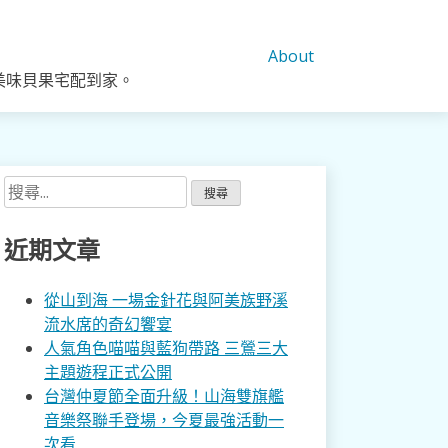
About
美味貝果宅配到家。
搜
尋
關
近期文章
鍵
字:
從山到海 一場金針花與阿美族野溪
流水席的奇幻饗宴
人氣角色喵喵與藍狗帶路 三鶯三大
主題遊程正式公開
台灣仲夏節全面升級！山海雙旗艦
音樂祭聯手登場，今夏最強活動一
次看