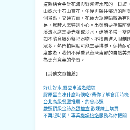
這趟結合金針花海與野溪流水席的一日遊
山或六十石山賞花，午後再轉往鄰近的阿
個景點。交通方面，花蓮大眾運輸較為有
易，駕駛人需特別小心。出發前要準備防
溪流水席需要赤腳或涉水，建議多帶一雙
如不隨意觸碰祭祀器物、不擅自進入限制
眾多，熱門拍照點可能需要排隊，保持耐
度旅遊，我們不僅看見台灣東部的自然美
為更有意義的學習。
【其他文章推薦】
好山好水,
露營車
漫遊體驗
膠原蛋白凍
什麼時候吃?帶你了解食用時機
台北高級餐廳
推薦・約會必選
嚴選頂級金絲
燕窩
禮盒
,歡迎線上購買
不再趕時間！專業
機場接送
服務為你把關