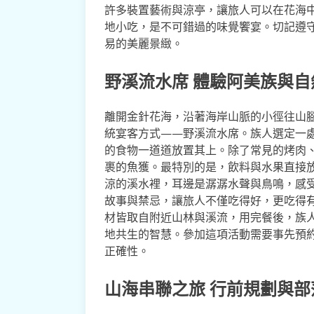
許多裝置藝術與涼亭，讓旅人可以在花海
地小吃，是不可錯過的味覺饗宴。切記遵
易的美麗景緻。
野溪流水席 體驗阿美族與
離開金針花海，沿著海岸山脈的小徑往山
統宴客方式——野溪流水席。族人選定一
的食物一道道放置其上。除了常見的烤肉
裹的魚獲。最特別的是，飲料與水果直接
涼的溪水裡，耳邊是潺潺水聲與鳥鳴，感
故事與禁忌，讓旅人不僅吃得好，更吃得
材皆取自附近山林與溪流，用完餐後，族
地共生的智慧。參加這項活動需要事先預
正確性。
山海串聯之旅 行前規劃與