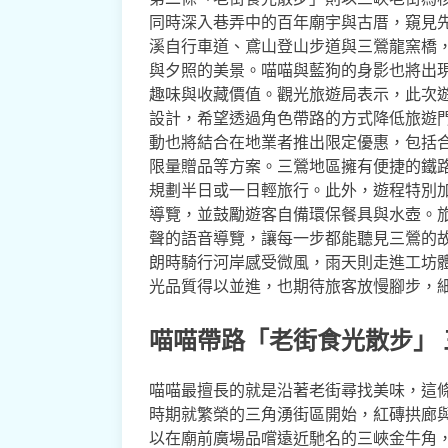
同時深入巷弄中的百年廟宇與古厝，窺見
溪自行車道、鳶山登山步道與三鶯龍窯橋
與夕照的美景。喵喵與藍狗的身影也將出
趣味與收藏價值。觀光旅遊局表示，此次
設計，希望透過角色帶路的方式降低旅遊
動也將結合在地業者推出限定優惠，包括
限量贈品等方案。三鶯地區擁有便捷的鐵
規劃半日或一日輕旅行。此外，遊程特別
導覽，並鼓勵遊客自備環保餐具與水壺。旅客
聲的語音導覽，讓每一步都能聽見三鶯的
朗時騎行河岸感受微風，雨天則走進工坊
光品質得以並進，也期待旅客放慢腳步，
喵喵帶路「老街食光散步」
喵喵最擅長的就是沿著老街尋找美味，這
時期就繁榮的三角湧街區開始，紅磚拱廊
以在廟前廣場品嚐遠近馳名的三峽金牛角