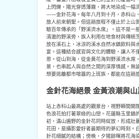
上閃爍，陽光穿透薄霧，將大地染成一幅
——金針花海。每年八月到十月，赤科山
旅人前來朝聖。但這趟旅程不僅止於上山
驗百年傳承的「野溪流水席」。這不是一
清澈的野溪旁，族人利用在地食材與傳統
放在溪石上，冰涼的溪水自然冰鎮飲料與
宴。這種結合感官與文化的體驗，讓人不
恩。從山到海，從金黃花海到野溪流水席
景，也串起人與自然之間的深厚情感。無
想要逃離都市喧囂的上班族，都能在這趟
金針花海絕景 金黃浪潮與山
站上赤科山最高處的觀景台，視野瞬間開
色浪花拍打著翠綠的山巒。花蓮縣玉里鎮
初，滿山遍野的金針花同時綻放，形成壯
花田，是攝影愛好者最期待的夢幻時刻。
針花細膩的結構；傍晚，夕陽餘暉將花海