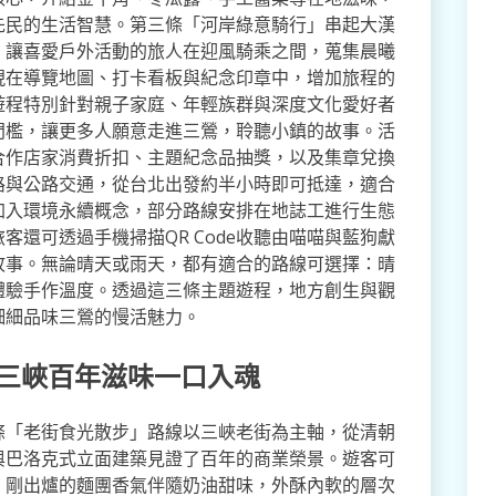
先民的生活智慧。第三條「河岸綠意騎行」串起大漢
，讓喜愛戶外活動的旅人在迎風騎乘之間，蒐集晨曦
現在導覽地圖、打卡看板與紀念印章中，增加旅程的
遊程特別針對親子家庭、年輕族群與深度文化愛好者
門檻，讓更多人願意走進三鶯，聆聽小鎮的故事。活
合作店家消費折扣、主題紀念品抽獎，以及集章兌換
路與公路交通，從台北出發約半小時即可抵達，適合
加入環境永續概念，部分路線安排在地誌工進行生態
還可透過手機掃描QR Code收聽由喵喵與藍狗獻
故事。無論晴天或雨天，都有適合的路線可選擇：晴
體驗手作溫度。透過這三條主題遊程，地方創生與觀
細細品味三鶯的慢活魅力。
 三峽百年滋味一口入魂
條「老街食光散步」路線以三峽老街為主軸，從清朝
與巴洛克式立面建築見證了百年的商業榮景。遊客可
，剛出爐的麵團香氣伴隨奶油甜味，外酥內軟的層次