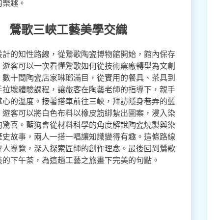
的樂趣。
」 鶯歌三峽工藝美學交織
設計的知性路線，從鶯歌陶瓷博物館開始，館內保存
，遊客可以一次看懂鶯歌如何從技術窯廠轉型為文創
，數十間陶瓷店家琳瑯滿目，從實用的餐具、茶具到
手拉壞體驗課程，讓旅客在陶藝老師的指導下，親手
掌心的溫度。接著搭車前往三峽，拜訪隱身巷弄的藍
，遊客可以將白色布料以橡皮筋綁紮出圖案，浸入染
的驚喜。藍狗會從材料科學的角度解說陶瓷燒製與染
歷史故事，兩人一搭一唱讓知識變得有趣。這條路線
專人導覽，深入探索匠師的創作理念。最後回到鶯歌
裝的下午茶，為這趟工藝之旅畫下完美的句點。