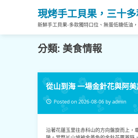
Skip
現烤手工貝果，三十多
to
content
新鮮手工貝果-多款獨特口位、無蛋低糖低油
分類:
美食情報
從山到海 一場金針花與阿
Posted on
2026-08-06
by
admin
access_time
沿著花蓮玉里往赤科山的方向盤旋而上，
陵。當整片山坡被金黃色的金針花覆蓋時