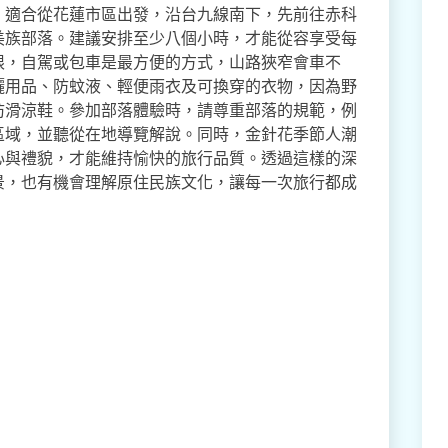
，適合從花蓮市區出發，沿台九線南下，先前往赤科
美族部落。建議安排至少八個小時，才能從容享受每
限，自駕或包車是最方便的方式，山路狹窄會車不
曬用品、防蚊液、輕便雨衣及可換穿的衣物，因為野
防滑涼鞋。參加部落體驗時，請尊重部落的規範，例
區域，並聽從在地導覽解說。同時，金針花季節人潮
心與禮貌，才能維持愉快的旅行品質。透過這樣的深
景，也有機會理解原住民族文化，讓每一次旅行都成