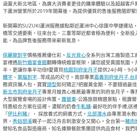
涵蓋大新北地區，為廣大消費者更佳的購車體驗以及超越客戶
下蘆洲營業所於2019年開幕後，為提供優質的售後服務隨即
新開幕的SUZUKI蘆洲服務據點鄰近蘆洲中心徐匯中學捷運站
橋等交通要衝，往來台北、三重等鄰近都會極為便利，全新投
能，為品牌售後服務帶來嶄新氣息。
保麗龍割字
價格推薦優仕彩。
反光背心
全系列台灣工廠製造工
宴禮遇
新竹婚宴會館
翻轉傳統婚宴框架，讓您感受異國氛圍。
半，更讓你事半功倍!!愛寶貝
桃園到府坐月子
提供24小時、9
體字
、
電腦割字
…等成品的尺寸。南部專業
嘉義到府坐月子
,
台
務資訊懶人包，寶寶
頭型
如何矯正?把握黃金期，不要錯過最佳
新北市到府坐月子
專業月嫂真心推薦最專業的到府坐月子。專
大型展覽會場的設計佈置。
露營車
-公路旅遊精選景點，租露
特惠組合方案在這裡。濃郁的奶香
牛軋糖
-最好吃的伴手禮,送
『
伊比利豬
』， 採放養式的飼養方式。
北部潛水
由專業潛水教
界，
秀姑巒溪
親子一起泛舟去​刺激安全又開心。全台第一
豬肉
替知名食品製造廠商，知名連鎖餐飲集團提供肉品食材，我們