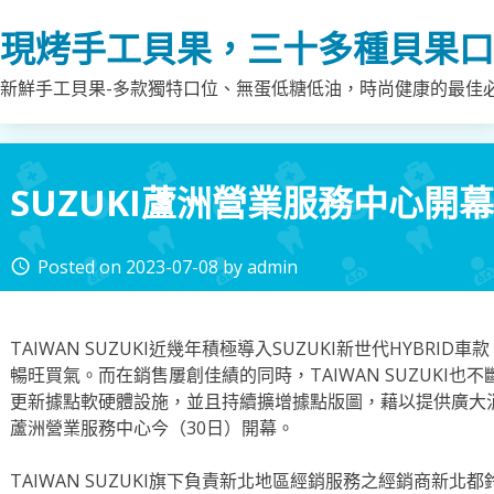
Skip
現烤手工貝果，三十多種貝果口
to
content
新鮮手工貝果-多款獨特口位、無蛋低糖低油，時尚健康的最佳
SUZUKI蘆洲營業服務中心開幕
Posted on
2023-07-08
by
admin
access_time
TAIWAN SUZUKI近幾年積極導入SUZUKI新世代HYBR
暢旺買氣。而在銷售屢創佳績的同時，TAIWAN SUZUKI
更新據點軟硬體設施，並且持續擴增據點版圖，藉以提供廣大
蘆洲營業服務中心今（30日）開幕。
TAIWAN SUZUKI旗下負責新北地區經銷服務之經銷商新