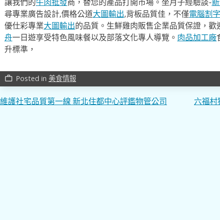
讓我們的
牛肉批發
商，替您的產品打開市場。坐月子經驗談-
新
尋專業廣告設計,價格公道
大圖輸出
,背板品質佳，不僅
電腦割
優仕彩專業
大圖輸出
的品質。生鮮雞肉販售企業品質保證，歡
舟
一日遊享受特色風味餐以及部落文化專人導覽。
肉品加工廠
升標準，
Posted in
美食情報
work_outline
文
維護社宅品質第一線 新北住都中心評鑑物管公司
六福村
章
導
覽