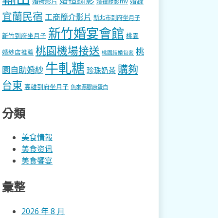
婚錄
婚禮影片
婚禮錄影mv
宜蘭民宿
工商簡介影片
新北市到府坐月子
新竹婚宴會館
新竹到府坐月子
桃園
桃園機場接送
桃
婚紗店推薦
桃園結婚包套
牛軋糖
購夠
園自助婚紗
珍珠奶茶
台東
高雄到府坐月子
魚來源膠原蛋白
分類
美食情報
美食资讯
美食饗宴
彙整
2026 年 8 月