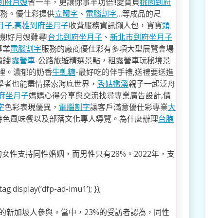
到府月嫂
省一半，更讓你事半功倍!!愛寶貝
桃園到府
服務。優仕彩提供
立體字
、
電腦割字
…等成品的尺
月子
,
高雄到府坐月子
收費服務資訊懶人包，寶寶
頭
!好月嫂難尋!
台北到府坐月子
、
新北市到府坐月子
專業
電腦割字
服務的廠商優仕彩有多項大型展覽會場
錢!
露營車
-公路旅遊精選景點，租露營車玩秘境景
裡。濃郁的奶香
牛軋糖
-最好吃的伴手禮,送禮要送進
學者也能盡情探索海底世界，
秀姑巒溪
親子一起泛舟
府坐月子
媽媽心得分享與交流找尋專業廣告設計,價
字
色彩表現優異，
電腦割字
讓客戶滿意優仕彩專業
大
特色風味餐以及部落文化專人導覽。為什麼辦理
台胞
女性支持同性婚姻，而男性只有28%。2022年，支
g.display(‘dfp-ad-imu1’); });
4歲的新加坡人參與。當中，23%的受訪者認為，同性