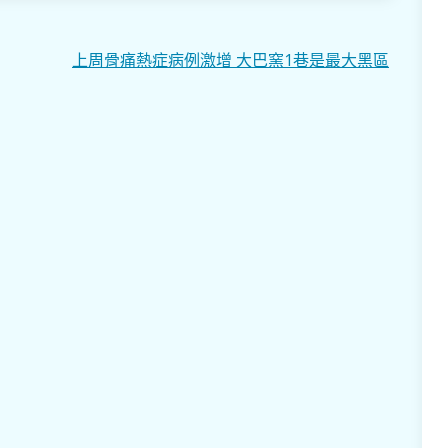
上周骨痛熱症病例激增 大巴窯1巷是最大黑區