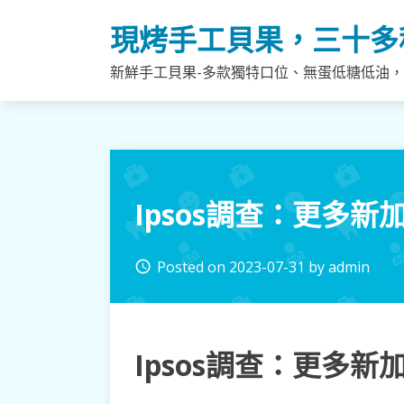
Skip
現烤手工貝果，三十多
to
content
新鮮手工貝果-多款獨特口位、無蛋低糖低油
Ipsos調查：更多
Posted on
2023-07-31
by
admin
access_time
Ipsos調查：更多