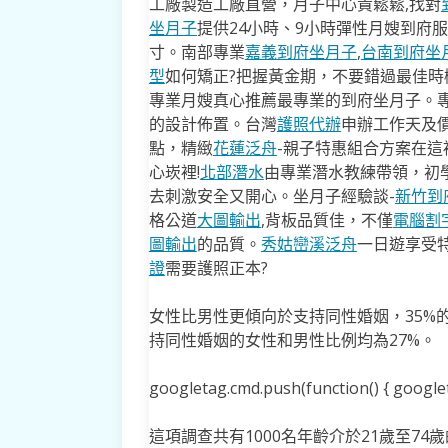
工廠製造工廠直營，月子中心貴鬆鬆,找對
坐月子
提供24小時、9小時彈性月嫂到府
寸。南部專業
嘉義到府坐月子
,
台南到府坐
型
如何矯正?把握黃金期，不要錯過最佳時機
專業月嫂真心推薦最專業的到府坐月子。
的設計佈置。台灣
護照代辦
申辦工作天及價
點，精緻
花蓮泛舟
-親子特惠組合方案在這
心崁裡!
北部潛水
由專業潛水教練帶領，初
去​刺激安全又開心。坐月子經驗談-
新竹到
格公道
大圖輸出
,背板品質佳，不僅
電腦割
圖輸出
的品質。
秀姑巒溪泛舟
一日遊享受
證
需要護照正本?
女性比男性更傾向於支持同性婚姻，35%的
持同性婚姻的女性和男性比例均為27%。
googletag.cmd.push(function() { googleta
這項調查共有1000名年齡介於21歲至7