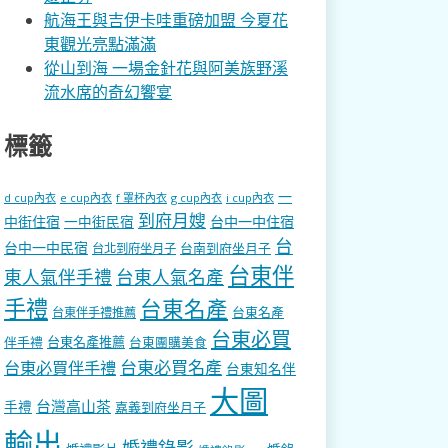
航海王與吉伊卡哇重磅加盟 今夏花
東觀光亮點滿滿
從山到海 一場金針花與阿美族野溪
流水席的奇幻饗宴
標籤
一
d cup內衣
e cup內衣
f 罩杯內衣
g cup內衣
i cup內衣
到府月嫂
中街住宿
一中街民宿
台中一中住宿
台
台中一中民宿
台南到府坐月子
台北到府坐月子
台東伴
東人氣伴手禮
台東人氣名產
手禮
台東名產
台東名產
台東伴手禮推薦
台東必買
伴手禮
台東名產推薦
台東團購美食
台東必買名產
台東必買伴手禮
台東知名伴
大圖
台灣高山茶
手禮
嘉義到府坐月子
輸出
婚禮錄影