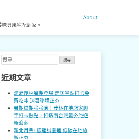
About
美味貝果宅配到家。
搜
尋
關
近期文章
鍵
字:
涼夏茂林暑期登場 走訪景點打卡免
費吃冰 消暑秘境正夯
暑期檔期強強滾！茂林在地店家聯
手打卡熱點，打造南台灣最夯旅遊
新浪潮
新北月票+捷運試營運 低碳在地旅
遊正夯