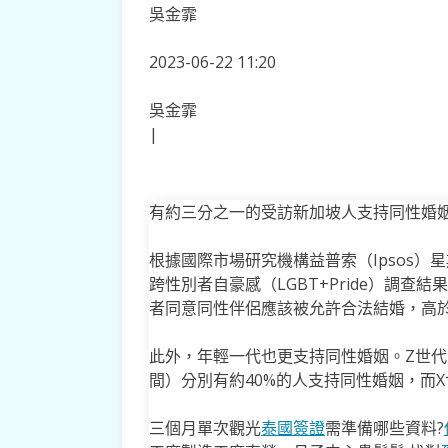
吳金霏
2023-06-22 11:20
吳金霏
|
有約三分之一的受訪新加坡人支持同性婚
根據國際市場研究機構益普索（Ipsos）星
跨性別者自豪感（LGBT+Pride）調查
者同意同性伴侶應該被允許合法結婚，高於2
此外，年輕一代也更支持同性婚姻。Z世代（
間）分別有約40%的人支持同性婚姻，而X世
三個月單次觀光
泰國簽證
需準備哪些資料?