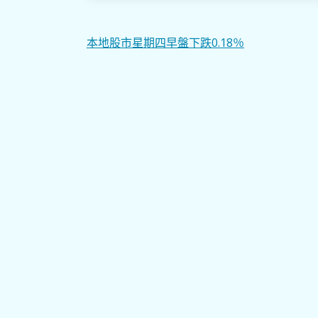
文
本地股市星期四早盤下跌0.18％
章
導
覽