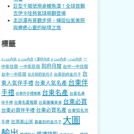
巨型千陽號現身鯉魚潭！全球首顆
吉伊卡哇熱氣球萌翻登場
走訪瀑布景觀步道，捕捉仙氣美照
與療癒心靈的秘境之旅
標籤
一
d cup內衣
e cup內衣
f 罩杯內衣
g cup內衣
i cup內衣
到府月嫂
中街住宿
一中街民宿
台中一中住宿
台
台中一中民宿
台南到府坐月子
台北到府坐月子
台東伴
東人氣伴手禮
台東人氣名產
手禮
台東名產
台東名產
台東伴手禮推薦
台東必買
伴手禮
台東名產推薦
台東團購美食
台東必買名產
台東必買伴手禮
台東知名伴
大圖
台灣高山茶
手禮
嘉義到府坐月子
輸出
婚禮錄影