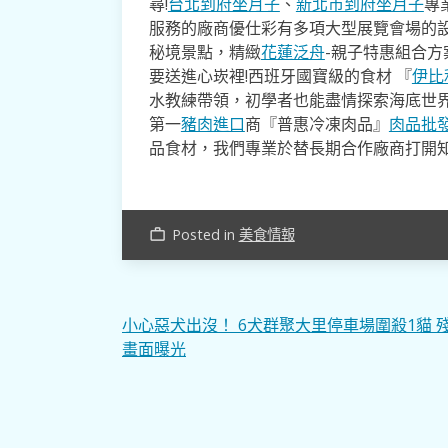
尋!
台北到府坐月子
、
新北市到府坐月子
專
服務的廠商優仕彩有多項大型展覽會場的
秘境景點，精緻
花蓮泛舟
-親子特惠組合
要送進心崁裡!西班牙國寶級的食材 『
伊比
水教練帶領，初學者也能盡情探索海底世
第一
豬肉進口
商『普惠冷凍肉品』
肉品批
品食材，我們專業於替長期合作廠商打開
Posted in
美食情報
work_outline
文
小心惡犬出沒！ 6犬群聚大里停車場圍殺1貓 
畫面曝光
章
導
覽