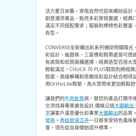
活力夏日來襲，穿搭自然也迎來繽紛設計，鞋
創意潮流單品，點亮多彩穿搭靈感，經典CH
滿足不同搭配需求；服裝則標榜色彩豐富
有型。
CONVERSE全新曬出彩系列捕捉明媚陽光，為C
彩設計，後跟條、三星標和鞋帶處皆可透過紫
有高筒和低筒兩種選擇，經典造型百搭大
輕鬆滿足。CHUCK 70 PLUS鞋款則
態度，高級解構和奇趣炫彩設計結合相得
用OrthoLite鞋墊，為大眾帶來更加輕
讓我們的
牛肉批發
商，替您的產品打開市場
交流找尋專業廣告設計,價格公道
大圖輸出
字
讓客戶滿意優仕彩專業
大圖輸出
的品質
發商
。
秀姑巒溪泛舟
一日遊享受特色風味
善，須先從自身開始提升標準，