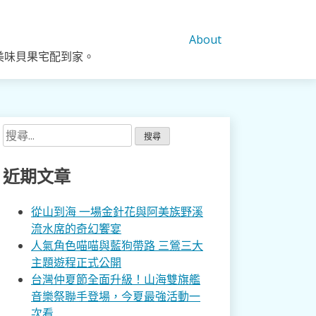
About
美味貝果宅配到家。
搜
尋
關
近期文章
鍵
字:
從山到海 一場金針花與阿美族野溪
流水席的奇幻饗宴
人氣角色喵喵與藍狗帶路 三鶯三大
主題遊程正式公開
台灣仲夏節全面升級！山海雙旗艦
音樂祭聯手登場，今夏最強活動一
次看