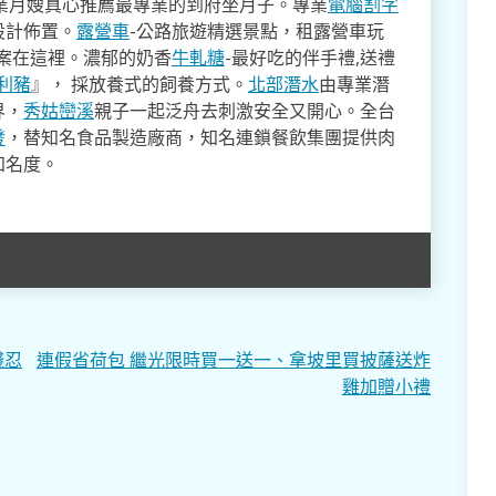
業月嫂真心推薦最專業的到府坐月子。專業
電腦割字
設計佈置。
露營車
-公路旅遊精選景點，租露營車玩
方案在這裡。濃郁的奶香
牛軋糖
-最好吃的伴手禮,送禮
利豬
』， 採放養式的飼養方式。
北部潛水
由專業潛
界，
秀姑巒溪
親子一起泛舟去​刺激安全又開心。全台
發
，替知名食品製造廠商，知名連鎖餐飲集團提供肉
知名度。
殘忍
連假省荷包 繼光限時買一送一、拿坡里買披薩送炸
雞加贈小禮