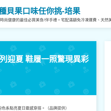
種貝果口味任你挑-培果
，時尚健康的最佳必買美食/伴手禮。宅配滿額免冷凍運費、天然
彩系列迎夏 鞋履一照驚現異彩
繽紛色系點亮夏日靈感穿搭。（品牌提供）