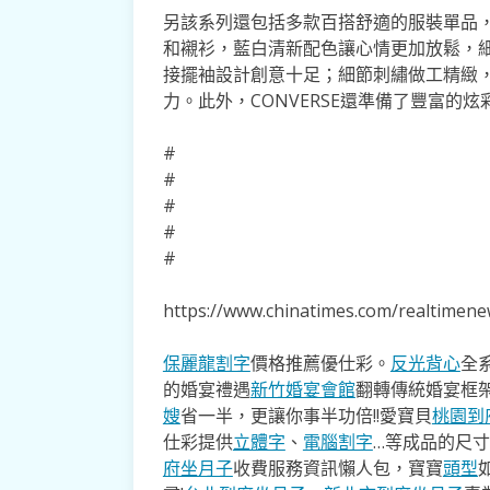
另該系列還包括多款百搭舒適的服裝單品
和襯衫，藍白清新配色讓心情更加放鬆，
接擺袖設計創意十足；細節刺繡做工精緻
力。此外，CONVERSE還準備了豐富的
#
#
#
#
#
https://www.chinatimes.com/realtime
保麗龍割字
價格推薦優仕彩。
反光背心
全
的婚宴禮遇
新竹婚宴會館
翻轉傳統婚宴框
嫂
省一半，更讓你事半功倍!!愛寶貝
桃園到
仕彩提供
立體字
、
電腦割字
…等成品的尺
府坐月子
收費服務資訊懶人包，寶寶
頭型