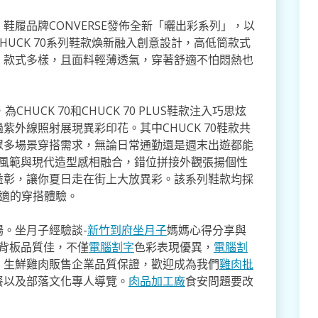
履品牌CONVERSE發佈全新「曬出彩系列」，以
UCK 70系列鞋款煥新融入創意設計，高低筒款式
、款式多樣，且面料輕薄透氣，穿著舒適不怕悶熱也
HUCK 70和CHUCK 70 PLUS鞋款注入巧思炫
外線照射展現異彩印花。其中CHUCK 70鞋款共
眾多場景穿搭需求，無論日常通勤還是週末出遊都能
將經典風範與現代造型感相融合，錯位拼接外觀張揚個性
益彰，讓你夏日走在街上大放異彩。該系列鞋款均採
鬆舒適的穿搭體驗。
。坐月子經驗談-
新竹到府坐月子
媽媽心得分享與
,背板品質佳，不僅
電腦割字
色彩表現優異，
電腦割
。生鮮雞肉販售企業品質保證，歡迎成為我們
雞肉批
餐以及部落文化專人導覽。
肉品加工廠
食安問題要改