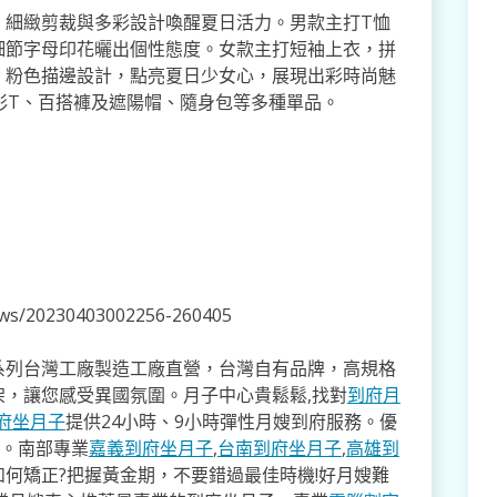
，細緻剪裁與多彩設計喚醒夏日活力。男款主打T恤
細節字母印花曬出個性態度。女款主打短袖上衣，拼
，粉色描邊設計，點亮夏日少女心，展現出彩時尚魅
炫彩T、百搭褲及遮陽帽、隨身包等多種單品。
news/20230403002256-260405
系列台灣工廠製造工廠直營，台灣自有品牌，高規格
架，讓您感受異國氛圍。月子中心貴鬆鬆,找對
到府月
府坐月子
提供24小時、9小時彈性月嫂到府服務。優
寸。南部專業
嘉義到府坐月子
,
台南到府坐月子
,
高雄到
如何矯正?把握黃金期，不要錯過最佳時機!好月嫂難