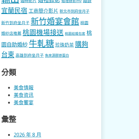
婚錄
婚禮影片
婚禮錄影mv
宜蘭民宿
工商簡介影片
新北市到府坐月子
新竹婚宴會館
新竹到府坐月子
桃園
桃園機場接送
桃
婚紗店推薦
桃園結婚包套
牛軋糖
購夠
園自助婚紗
珍珠奶茶
台東
高雄到府坐月子
魚來源膠原蛋白
分類
美食情報
美食资讯
美食饗宴
彙整
2026 年 8 月