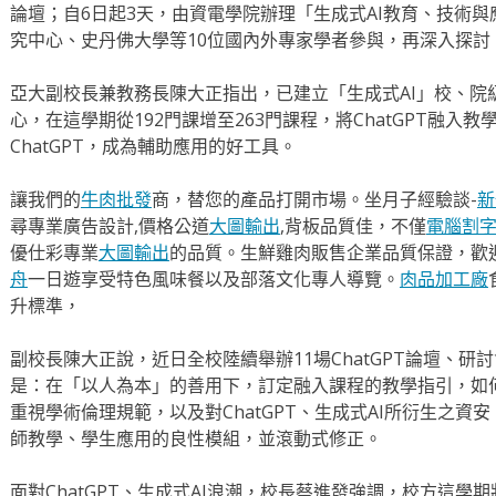
論壇；自6日起3天，由資電學院辦理「生成式AI教育、技術與
究中心、史丹佛大學等10位國內外專家學者參與，再深入探討
亞大副校長兼教務長陳大正指出，已建立「生成式AI」校、院
心，在這學期從192門課增至263門課程，將ChatGPT融入
ChatGPT，成為輔助應用的好工具。
讓我們的
牛肉批發
商，替您的產品打開市場。坐月子經驗談-
新
尋專業廣告設計,價格公道
大圖輸出
,背板品質佳，不僅
電腦割
優仕彩專業
大圖輸出
的品質。生鮮雞肉販售企業品質保證，歡
舟
一日遊享受特色風味餐以及部落文化專人導覽。
肉品加工廠
升標準，
副校長陳大正說，近日全校陸續舉辦11場ChatGPT論壇、
是：在「以人為本」的善用下，訂定融入課程的教學指引，如
重視學術倫理規範，以及對ChatGPT、生成式AI所衍生之資
師教學、學生應用的良性模組，並滾動式修正。
面對ChatGPT、生成式AI浪潮，校長蔡進發強調，校方這學期將