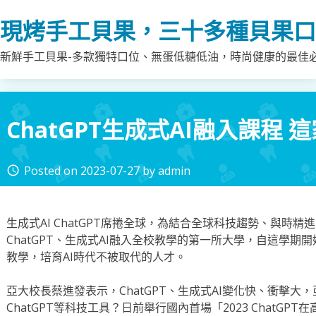
Skip
現烤手工貝果，三十多種貝果口
to
content
新鮮手工貝果-多款獨特口位、無蛋低糖低油，時尚健康的最佳
ChatGPT生成式AI融入課程
Posted on
2023-07-27
by
admin
access_time
生成式AI ChatGPT席捲全球，為結合全球科技趨勢、與時
ChatGPT、生成式AI融入全校教學的第一所大學，自這學期開始
教學，培育AI時代不被取代的人才。
亞大校長蔡進發表示，ChatGPT、生成式AI變化快、衝擊大
ChatGPT等科技工具？日前舉行國內首場「2023 ChatG