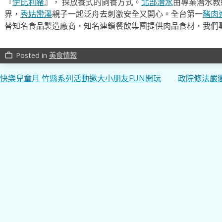
『
伊比利豬
』， 採放養式的飼養方式。
北部潛水
由專業潛水教
界，
秀姑巒溪
親子一起泛舟去​刺激安全又開心。全台第一
豬肉
替知名食品製造廠商，知名連鎖餐飲集團提供肉品食材，我們
Posted in
美食情報
work_outline
文
快樂兒童月 竹縣系列活動邀大小朋友FUN開玩
政院修法嚴
章
導
覽