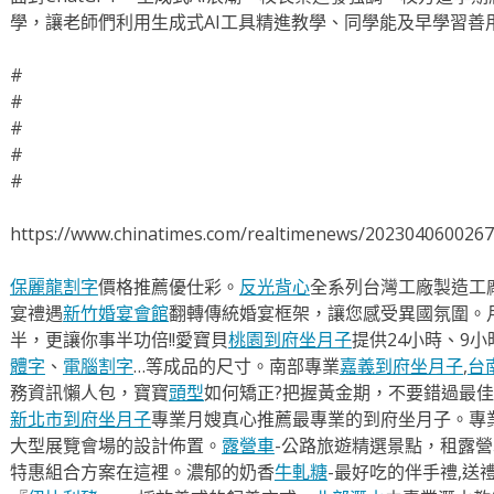
學，讓老師們利用生成式AI工具精進教學、同學能及早學習善
#
#
#
#
#
https://www.chinatimes.com/realtimenews/202304060026
保麗龍割字
價格推薦優仕彩。
反光背心
全系列台灣工廠製造工
宴禮遇
新竹婚宴會館
翻轉傳統婚宴框架，讓您感受異國氛圍。
半，更讓你事半功倍!!愛寶貝
桃園到府坐月子
提供24小時、9
體字
、
電腦割字
…等成品的尺寸。南部專業
嘉義到府坐月子
,
台
務資訊懶人包，寶寶
頭型
如何矯正?把握黃金期，不要錯過最佳
新北市到府坐月子
專業月嫂真心推薦最專業的到府坐月子。專
大型展覽會場的設計佈置。
露營車
-公路旅遊精選景點，租露
特惠組合方案在這裡。濃郁的奶香
牛軋糖
-最好吃的伴手禮,送