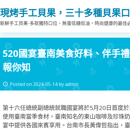
Skip
現烤手工貝果，三十多種貝果口
to
content
新鮮手工貝果-多款獨特口位、無蛋低糖低油，時尚健康的最佳
520國宴臺南美食好料、伴手禮
報你知
Posted on
2024-05-14
by
admin
access_time
第十六任總統副總統就職國宴將於5月20日首度
使用臺南當季食材，臺南知名的東山咖啡及珍珠
宴中提供各國來賓享用。台南市長黃偉哲指出，