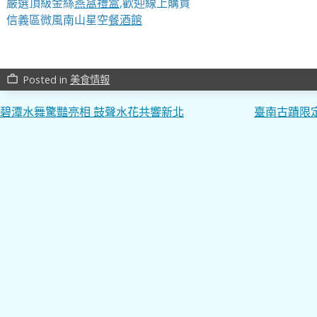
嚴選頂級金絲
燕窩
禮盒
,歡迎線上購買
信義區微風南山星空
餐酒館
Posted in
美食情報
work_outline
文
碧潭水舞驚豔亮相 鼓聲水花共響新北
臺南古蹟限
章
導
覽