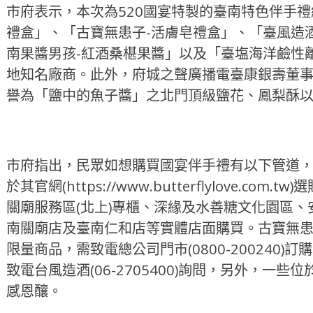
市府表示，本次為520國宴特製的臺南特色伴手禮
禮盒」、「古寶無患子-活膚皂禮盒」、「臺風造
南果醬男孩-紅酒桑椹果醬」以及「臺塩海洋鹼性
地知名廠商。此外，府城之聲廣播電臺康銀壽董
譽為「鹽中的魚子醬」之北門頂級鹽花、鳳梨酥
市府指出，民眾如想購買國宴伴手禮有以下管道
於其官網(https://www.butterflylove.co
關廟服務區(北上)專櫃、深緣及水善糖文化園區
南關廟店及臺南仁和店等實體店面購買。古寶無
限量商品，需致電總公司門市(0800-200240
致電台風造酒(06-2705400)詢問，另外，一
感恩釀。