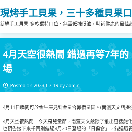
Skip
現烤手工貝果，三十多種貝果口
to
content
新鮮手工貝果-多款獨特口位、無蛋低糖低油，時尚健康的最佳
4月天空很熱鬧 錯過再等7年的
場
Posted on
2023-07-19
by
admin
access_time
4月11日晚間可於金牛座見到金星合昴宿星團。(南瀛天文館提
4月天空很熱鬧！今天是兒童節，南瀛天文館除了推出迅猛龍化
也預告接下來千萬別錯過4月20日登場的「日偏食」，錯過還