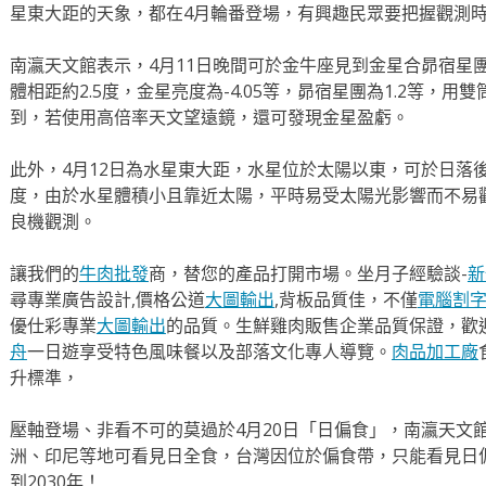
星東大距的天象，都在4月輪番登場，有興趣民眾要把握觀測
南瀛天文館表示，4月11日晚間可於金牛座見到金星合昴宿星
體相距約2.5度，金星亮度為-4.05等，昴宿星團為1.2等，
到，若使用高倍率天文望遠鏡，還可發現金星盈虧。
此外，4月12日為水星東大距，水星位於太陽以東，可於日落後
度，由於水星體積小且靠近太陽，平時易受太陽光影響而不易
良機觀測。
讓我們的
牛肉批發
商，替您的產品打開市場。坐月子經驗談-
新
尋專業廣告設計,價格公道
大圖輸出
,背板品質佳，不僅
電腦割
優仕彩專業
大圖輸出
的品質。生鮮雞肉販售企業品質保證，歡
舟
一日遊享受特色風味餐以及部落文化專人導覽。
肉品加工廠
升標準，
壓軸登場、非看不可的莫過於4月20日「日偏食」，南瀛天文
洲、印尼等地可看見日全食，台灣因位於偏食帶，只能看見日
到2030年！