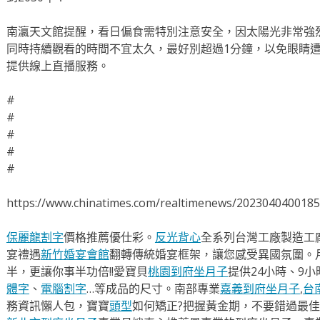
南瀛天文館提醒，看日偏食需特別注意安全，因太陽光非常強
同時持續觀看的時間不宜太久，最好別超過1分鐘，以免眼睛
提供線上直播服務。
#
#
#
#
#
https://www.chinatimes.com/realtimenews/202304040018
保麗龍割字
價格推薦優仕彩。
反光背心
全系列台灣工廠製造工
宴禮遇
新竹婚宴會館
翻轉傳統婚宴框架，讓您感受異國氛圍。
半，更讓你事半功倍!!愛寶貝
桃園到府坐月子
提供24小時、9
體字
、
電腦割字
…等成品的尺寸。南部專業
嘉義到府坐月子
,
台
務資訊懶人包，寶寶
頭型
如何矯正?把握黃金期，不要錯過最佳