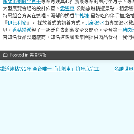
新北市到府坐月子
專業月嫂真心推薦最專業的到府坐月子。專
大型展覽會場的設計佈置。
露營車
-公路旅遊精選景點，租露
特惠組合方案在這裡。濃郁的奶香
牛軋糖
-最好吃的伴手禮,送
『
伊比利豬
』， 採放養式的飼養方式。
北部潛水
由專業潛水教
界，
秀姑巒溪
親子一起泛舟去​刺激安全又開心。全台第一
豬肉
替知名食品製造廠商，知名連鎖餐飲集團提供肉品食材，我們
Posted in
美食情報
work_outline
文
鐵道迷枯等2年 全台唯一「花魁車」拚年底完工
名勝世界
章
導
覽