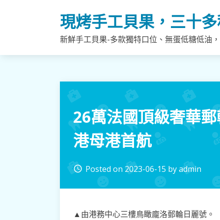
Skip
現烤手工貝果，三十多
to
content
新鮮手工貝果-多款獨特口位、無蛋低糖低油
26萬法國頂級奢華
港母港首航
Posted on
2023-06-15
by
admin
access_time
▲由港務中心三樓鳥瞰龐洛郵輪日麗號。（