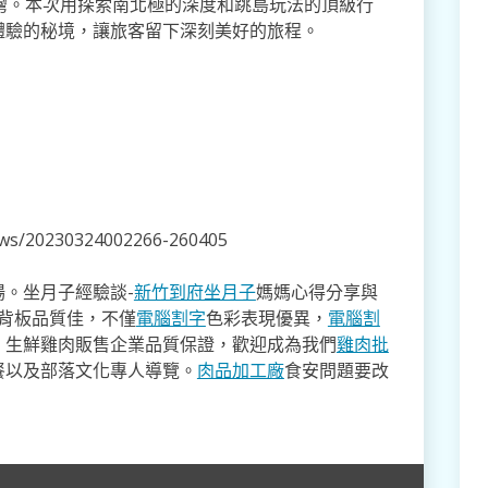
灣。本次用探索南北極的深度和跳島玩法的頂級行
體驗的秘境，讓旅客留下深刻美好的旅程。
news/20230324002266-260405
。坐月子經驗談-
新竹到府坐月子
媽媽心得分享與
,背板品質佳，不僅
電腦割字
色彩表現優異，
電腦割
。生鮮雞肉販售企業品質保證，歡迎成為我們
雞肉批
餐以及部落文化專人導覽。
肉品加工廠
食安問題要改