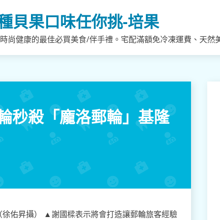
種貝果口味任你挑-培果
，時尚健康的最佳必買美食/伴手禮。宅配滿額免冷凍運費、天然
郵輪秒殺「龐洛郵輪」基隆
徐佑昇攝） ▲謝國樑表示將會打造讓郵輪旅客經驗