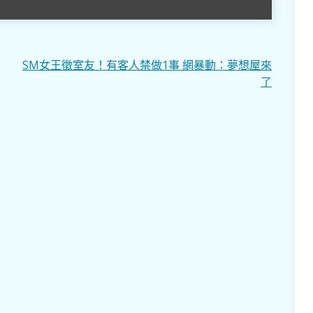
SM女王徵室友！有客人禁做1事 網暴動：夢想屋來
了