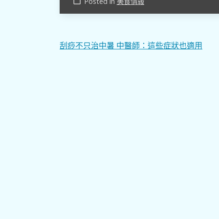
Posted in
美食情報
work_outline
文
刮痧不只治中暑 中醫師：這些症狀也適用
章
導
覽