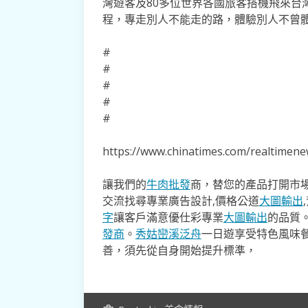
灣遊客及80多位世界各國旅客搭機飛來台
程，專走別人不能走的路，體驗別人不曾
#
#
#
#
#
https://www.chinatimes.com/realtime
讓我們的
牛肉批發
商，替您的產品打開市場
交流找尋專業廣告設計,價格公道
大圖輸出
字
讓客戶滿意優仕彩專業
大圖輸出
的品質
發商
。
秀姑巒溪泛舟
一日遊享受特色風味
善，須先從自身開始提升標準，