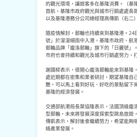
的觀光環境，讓遊客多在基隆消費。（基隆
首航，基隆市政府觀光與城市行銷處處長
以及基隆港務分公司總經理高傳凱（右二
隨疫情解封，郵輪也持續來到基隆港。24
號」於濛濛細雨中入港，基隆市政府、航
郵輪品牌「龐洛郵輪」旗下的「日麗號」
市府也會持續和觀光及城市行銷處努力，
謝國樑表示，很開心龐洛郵輪能來到基隆
處近期都在密集和業者研討，期望基隆自
艷，可以馬上看到好玩、好吃的景點留下
基隆的經濟發展。
交通部航港局長葉協隆表示，法國頂級龐
型郵輪，未來將發展深度探索型跳島旅遊
傳凱表示，解封後會繼續努力，希望能夠
絡產業發展。