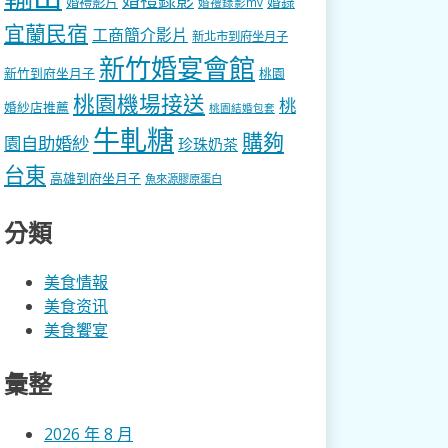
婚錄
婚禮影片
婚禮錄影mv
宜蘭民宿
工商簡介影片
新北市到府坐月子
新竹婚宴會館
新竹到府坐月子
桃園
桃園機場接送
桃
婚紗店推薦
桃園結婚包套
牛軋糖
購夠
園自助婚紗
珍珠奶茶
台東
高雄到府坐月子
魚來源膠原蛋白
分類
美食情報
美食资讯
美食饗宴
彙整
2026 年 8 月