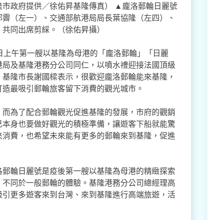
市政府提供／徐佑昇基隆傳真） ▲龐洛郵輪日麗號
郭霽（左一）、交通部航港局局長葉協隆（左四）、
）共同出席剪綵。（徐佑昇攝）
日上午第一艘以基隆為母港的「龐洛郵輪」「日麗
港局及基隆港務分公司同仁，以噴水禮迎接法國頂級
。基隆市長謝國樑表示，很歡迎龐洛郵輪能來基隆，
打造最吸引郵輪旅客留下消費的觀光城市。
，而為了配合郵輪觀光促進基隆的發展，市府的觀銷
己本身也要做好觀光的積極準備，讓遊客下船就能驚
來消費，也希望未來能有更多的郵輪來到基隆，促進
洛郵輪日麗號是疫後第一艘以基隆為母港的精緻探索
，不同於一般郵輪的體驗。基隆港務分公司總經理高
吸引更多遊客來到台灣、來到基隆進行高端旅遊，活