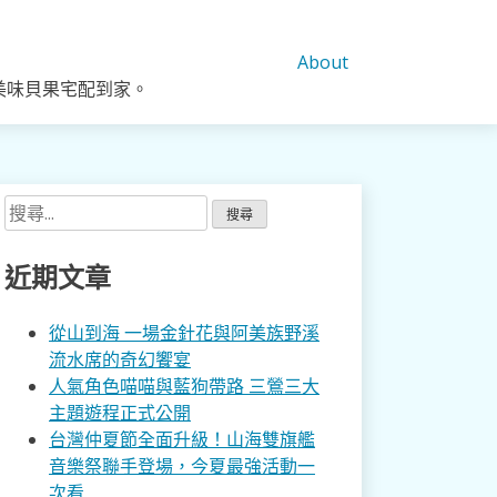
About
美味貝果宅配到家。
搜
尋
關
近期文章
鍵
字:
從山到海 一場金針花與阿美族野溪
流水席的奇幻饗宴
人氣角色喵喵與藍狗帶路 三鶯三大
主題遊程正式公開
台灣仲夏節全面升級！山海雙旗艦
音樂祭聯手登場，今夏最強活動一
次看