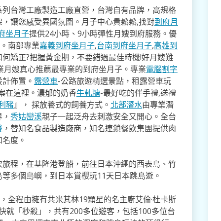
系列台灣工廠製造工廠直營，台灣自有品牌，高規格
架，讓您感受異國氛圍。月子中心貴鬆鬆,找對
到府月
府坐月子
提供24小時、9小時彈性月嫂到府服務。優
寸。南部專業
嘉義到府坐月子
,
台南到府坐月子
,
高雄到
如何矯正?把握黃金期，不要錯過最佳時機!好月嫂難
業月嫂真心推薦最專業的到府坐月子。專業
電腦割字
設計佈置。
露營車
-公路旅遊精選景點，租露營車玩
方案在這裡。濃郁的奶香
牛軋糖
-最好吃的伴手禮,送禮
利豬
』， 採放養式的飼養方式。
北部潛水
由專業潛
界，
秀姑巒溪
親子一起泛舟去​刺激安全又開心。全台
發
，替知名食品製造廠商，知名連鎖餐飲集團提供肉
知名度。
次旅程，在基隆港登船，前往日本沖繩的西表島、竹
等多個島嶼，到日本賞櫻玩11天日本跳島遊。
，全程由擁有共米其林19顆星的名主廚艾倫·杜卡斯
票非常快就「秒殺」，共有200多位遊客，包括100多位台