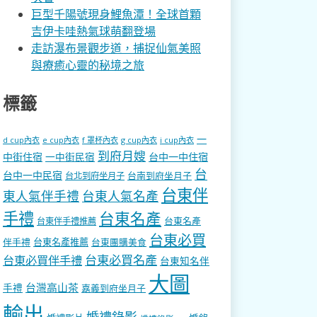
巨型千陽號現身鯉魚潭！全球首顆
吉伊卡哇熱氣球萌翻登場
走訪瀑布景觀步道，捕捉仙氣美照
與療癒心靈的秘境之旅
標籤
一
d cup內衣
e cup內衣
f 罩杯內衣
g cup內衣
i cup內衣
到府月嫂
中街住宿
一中街民宿
台中一中住宿
台
台中一中民宿
台南到府坐月子
台北到府坐月子
台東伴
東人氣伴手禮
台東人氣名產
手禮
台東名產
台東名產
台東伴手禮推薦
台東必買
伴手禮
台東名產推薦
台東團購美食
台東必買名產
台東必買伴手禮
台東知名伴
大圖
台灣高山茶
手禮
嘉義到府坐月子
輸出
婚禮錄影