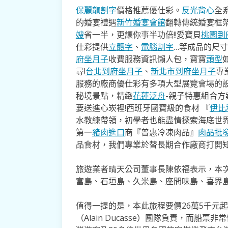
保麗龍割字
價格推薦優仕彩。
反光背心
全
的婚宴禮遇
新竹婚宴會館
翻轉傳統婚宴框
嫂
省一半，更讓你事半功倍!!愛寶貝
桃園到
仕彩提供
立體字
、
電腦割字
…等成品的尺
府坐月子
收費服務資訊懶人包，寶寶
頭型
尋!
台北到府坐月子
、
新北市到府坐月子
專
服務的廠商優仕彩有多項大型展覽會場的
秘境景點，精緻
花蓮泛舟
-親子特惠組合
要送進心崁裡!西班牙國寶級的食材 『
伊比
水教練帶領，初學者也能盡情探索海底世
第一
豬肉進口
商『普惠冷凍肉品』
肉品批
品食材，我們專業於替長期合作廠商打開
旅遊業者晴天公司董事長陳依福表示，本
富島、石垣島、久米島、座間味島、喜界島
值得一提的是，本此旅程要價26萬5千元起
（Alain Ducasse）團隊負責，而船