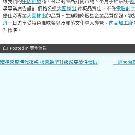
讓我們的
牛肉批發
商，替您的產品打開市場。坐月子經驗談-
新
尋專業廣告設計,價格公道
大圖輸出
,背板品質佳，不僅
電腦割
優仕彩專業
大圖輸出
的品質。生鮮雞肉販售企業品質保證，歡
舟
一日遊享受特色風味餐以及部落文化專人導覽。
肉品加工廠
升標準，
Posted in
美食情報
work_outline
文
精準醫療時代來臨 核醫轉型升級盼突破性發展
一遇大雨
章
導
覽