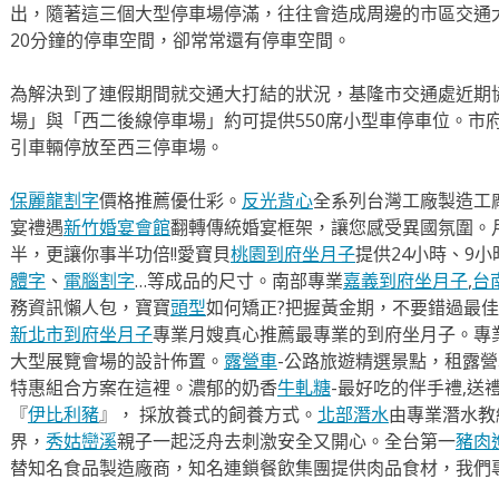
出，隨著這三個大型停車場停滿，往往會造成周邊的市區交通
20分鐘的停車空間，卻常常還有停車空間。
為解決到了連假期間就交通大打結的狀況，基隆市交通處近期
場」與「西二後線停車場」約可提供550席小型車停車位。市
引車輛停放至西三停車場。
保麗龍割字
價格推薦優仕彩。
反光背心
全系列台灣工廠製造工
宴禮遇
新竹婚宴會館
翻轉傳統婚宴框架，讓您感受異國氛圍。
半，更讓你事半功倍!!愛寶貝
桃園到府坐月子
提供24小時、9
體字
、
電腦割字
…等成品的尺寸。南部專業
嘉義到府坐月子
,
台
務資訊懶人包，寶寶
頭型
如何矯正?把握黃金期，不要錯過最佳
新北市到府坐月子
專業月嫂真心推薦最專業的到府坐月子。專
大型展覽會場的設計佈置。
露營車
-公路旅遊精選景點，租露
特惠組合方案在這裡。濃郁的奶香
牛軋糖
-最好吃的伴手禮,送
『
伊比利豬
』， 採放養式的飼養方式。
北部潛水
由專業潛水教
界，
秀姑巒溪
親子一起泛舟去​刺激安全又開心。全台第一
豬肉
替知名食品製造廠商，知名連鎖餐飲集團提供肉品食材，我們