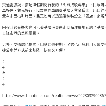
交通處強調，搭配連假期間行駛的「免費接駁專車」，民眾可
車好停、觀光好行。民眾駕駛車輛從基隆大業隧道北上出口往
置有多面指引牌面，民眾也可以透過沿線裝設之「國旗」來辨
回程時觀光遊客也可沿著基隆港東岸走到海洋廣場延續至基隆
基隆市港的美麗風景。
另外，交通處也提醒，因應連假假期，民眾也可多利用大眾交
捷公車等方式前來基隆，快速又方便。
#
#
#
#
#
https://www.chinatimes.com/realtimenews/202303290036