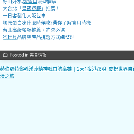
好山好水,
露營車
漫遊體驗
大台北「
景觀餐廳
」推薦！
一日客製化
大阪包車
膠原蛋白凍
什麼時候吃?帶你了解食用時機
台北高級餐廳
推薦・約會必選
狗玩具
品牌與產品挑選方式總整理
Posted in
美食情報
work_outline
文
赫伯羅特郵輪漢莎精神號首航高雄 | 2天1夜港都浪
慶祝世界自
漫之旅
章
導
覽