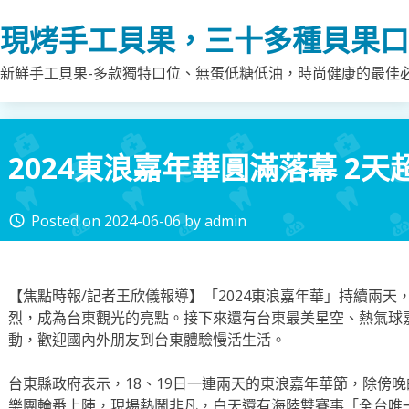
Skip
現烤手工貝果，三十多種貝果口
to
content
新鮮手工貝果-多款獨特口位、無蛋低糖低油，時尚健康的最佳
2024東浪嘉年華圓滿落幕 2
Posted on
2024-06-06
by
admin
access_time
【焦點時報/記者王欣儀報導】「2024東浪嘉年華」持續兩天
烈，成為台東觀光的亮點。接下來還有台東最美星空、熱氣球
動，歡迎國內外朋友到台東體驗慢活生活。
台東縣政府表示，18、19日一連兩天的東浪嘉年華節，除傍
樂團輪番上陣，現場熱鬧非凡，白天還有海陸雙賽事「全台唯一