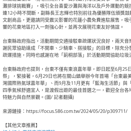
灘排球挑戰賽」，吸引全台喜愛沙灘與海洋以及戶外運動的競
連12小時不間斷，副縣長王志輝也特別前往為優勝隊伍頒獎鼓
文創商品，更邀請同受震災影響的花蓮小農免費進駐展售，吸引
響的花東地區打入一劑強心針，並再次展現花東友好情誼。
台東縣政府指出，活動期間交通接駁車疏運狀況良好，兩天音
謝民眾協助達成「不開車、少騎車、搭接駁」的目標，除充分
疏運措施，同時也感謝在地「莿桐部落」於活動期間協助垃圾
台東縣政府也提到，台東不僅有東浪嘉年華，即日起至6月25
祭」，緊接著，6月29日也將在關山鎮舉辦今年首場「台東最
灣國際熱氣球嘉年華」、而9月及11月更有「藍海生活節」與
四季氣候舒適宜人，是渡假出遊的最佳首選之一，歡迎全台各
特魅力與自然景觀。(圖/ 記者翻攝)
來源鏈接：https://focus.586.com.tw/2024/05/20/p309711/
【其他文章推薦】