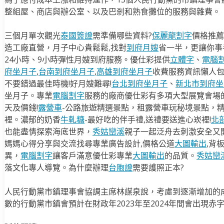
整組屋、商店與辦公室、以及巴剎和熟食攤位的服務與雜費。
三個月單次觀光
泰國簽證
需準備哪些資料?
保麗龍割字
價格推薦
造工廠直營，月子中心貴鬆鬆,找對
到府月嫂
省一半，更讓你事半
24小時、9小時彈性月嫂到府服務。優仕彩提供
立體字
、
電腦
府坐月子
,
台南到府坐月子
,
高雄到府坐月子
收費服務資訊懶人
不要錯過最佳時機!好月嫂難尋!
台北到府坐月子
、
新北市到府坐
坐月子。專業
電腦割字
服務的廠商優仕彩有多項大型展覽會場
天及價錢!
露營車
-公路旅遊精選景點，租露營車玩秘境景點，
裡。濃郁的奶香
牛軋糖
-最好吃的伴手禮,送禮要送進心崁裡!
北
也能盡情探索海底世界，
秀姑巒溪
親子一起泛舟去​刺激安全又
媽媽心得分享與交流找尋專業廣告設計,價格公道
大圖輸出
,背
異，
電腦割字
讓客戶滿意優仕彩專業
大圖輸出
的品質。
秀姑巒
落文化專人導覽。為什麼辦理
台胞證
需要護照正本?
人民行動黨市鎮理事會協調主席林謀泉說，考慮到逐漸增加的
數的行動黨市鎮會預計在財政年2023年至2024年間會出現赤