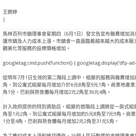
王嬿婷
|
馬林百列市鎮理事會星期四（6月1日）發文告宣布雜費增加
護市鎮及人力成本上漲，市鎮會一直面臨着越來越大的成本壓
觀美化等服務的投標價格增加。
googletag.cmd.push(function() { googletag.display(‘dfp-ad-i
從明年7月1日生效的第二階段上調中，組屋的服務與雜費增加
角，到公寓式組屋每月增加介於6元8角至9元1角。商業地產業
角1分，巴剎與熟食攤每月增加2元2角至36元4角。
計入政府提供的特別資助后，組屋的首階段上調將從一房式組屋
角至1元2角，到公寓式組屋每月增加約5元8角至7元9角。商
1分至4角，巴剎與熟食攤每月增加2元2角至31元5角。
為了應付成本上漲和維持運作，15個人民行動黨的市鎮理事會將