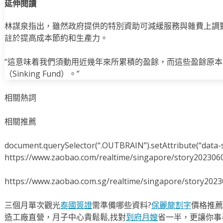
延伸閱讀
林謀泉指出，雖然政府提供的特別資助可減緩服務與雜費上調
註於提高成本節約和生產力。
“這意味着我們須動用近幾年來所累積的盈餘，而這些盈餘原
（Sinking Fund）。”
相關熱詞
相關推薦
document.querySelector(“.OUTBRAIN”).setAttribute(“data-s
https://www.zaobao.com/realtime/singapore/story202306
https://www.zaobao.com.sg/realtime/singapore/story202
三個月單次觀光
泰國簽證
需準備哪些資料?
保麗龍割字
價格推薦
造工廠直營，月子中心貴鬆鬆,找對
到府月嫂
省一半，更讓你事半