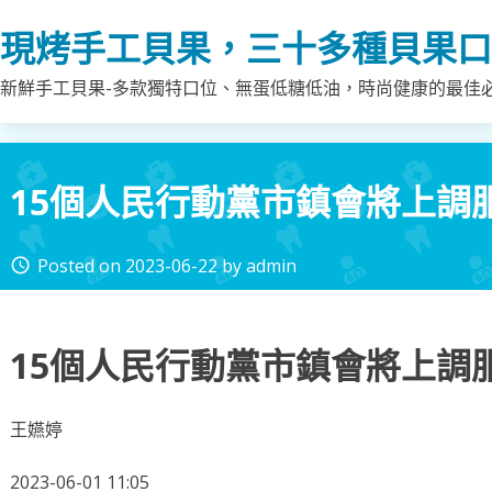
Skip
現烤手工貝果，三十多種貝果口
to
content
新鮮手工貝果-多款獨特口位、無蛋低糖低油，時尚健康的最佳
15個人民行動黨市鎮會將上調
Posted on
2023-06-22
by
admin
access_time
15個人民行動黨市鎮會將上調
王嬿婷
2023-06-01 11:05