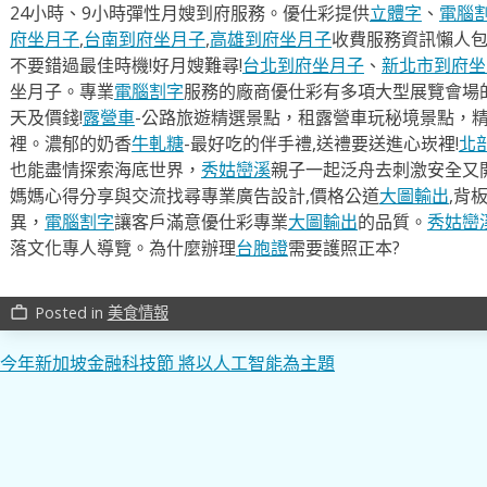
24小時、9小時彈性月嫂到府服務。優仕彩提供
立體字
、
電腦
府坐月子
,
台南到府坐月子
,
高雄到府坐月子
收費服務資訊懶人
不要錯過最佳時機!好月嫂難尋!
台北到府坐月子
、
新北市到府坐
坐月子。專業
電腦割字
服務的廠商優仕彩有多項大型展覽會場
天及價錢!
露營車
-公路旅遊精選景點，租露營車玩秘境景點，
裡。濃郁的奶香
牛軋糖
-最好吃的伴手禮,送禮要送進心崁裡!
北
也能盡情探索海底世界，
秀姑巒溪
親子一起泛舟去​刺激安全又
媽媽心得分享與交流找尋專業廣告設計,價格公道
大圖輸出
,背
異，
電腦割字
讓客戶滿意優仕彩專業
大圖輸出
的品質。
秀姑巒
落文化專人導覽。為什麼辦理
台胞證
需要護照正本?
Posted in
美食情報
work_outline
文
今年新加坡金融科技節 將以人工智能為主題
章
導
覽