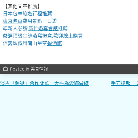
【其他文章推薦】
日本包車
旅遊行程推薦
東京包車
費用景點一日遊
準新人必讀!
新竹婚宴會館
推薦
嚴選頂級金絲
燕窩
禮盒
,歡迎線上購買
信義區微風南山星空
餐酒館
Posted in
美食情報
work_outline
文
淡古「跨獄」合作北監 大哥為愛貓做碗
手刀搶報！ 
章
導
覽