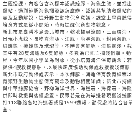
主題授課，內容包含以標本認識鯨豚、海龜生態，並找
傷站、遇到鯨豚海龜擱淺該怎麼辦、認識與幫助救傷站
容及互動解說，提升野生動物保育意識，課堂上學員聽
培育方式是從小開始，時時提醒保育動物觀念。
新北市是臺灣本島最北城市，轄地幅員遼闊，三面環海
出現小虎鯨、長吻真海豚、江豚、瓶鼻海豚、粗齒海豚
綠蠵龜、欖蠵龜及玳瑁等，不時會有鯨豚、海龜擱淺，截
其中有28隻海龜及6隻鯨豚，多數為已死亡擱淺個體。
程，今年以國小學童為對象，從小培育海洋保育觀念；
提供4艘救援船舶，以最快速度協助動保處救援擱淺鯨豚
新北市政府動保處表示，本次鯨豚、海龜保育教育課程
育類野生動物生態保育觀念及動物相關知識；新北市持
與中華鯨豚協會、野柳海洋世界、海巡署、海保署、海
供即時救援與後續處置。民眾若是在海岸邊發現擱淺鯨
打118聯絡各地海巡署或是1999通報，動保處將結合
全。