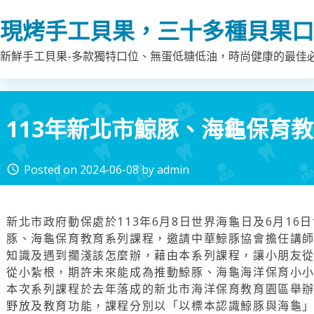
Skip
現烤手工貝果，三十多種貝果口
to
content
新鮮手工貝果-多款獨特口位、無蛋低糖低油，時尚健康的最佳
113年新北市鯨豚、海龜保育
Posted on
2024-06-08
by
admin
access_time
新北市政府動保處於113年6月8日世界海龜日及6月16
豚、海龜保育教育系列課程，邀請中華鯨豚協會擔任講
知識及遇到擱淺該怎麼辦，藉由本系列課程，讓小朋友
從小紮根，期許未來能成為推動鯨豚、海龜海洋保育小
本次系列課程於去年落成的新北市海洋保育教育園區舉
野放及教育功能，課程分別以「以標本認識鯨豚與海龜