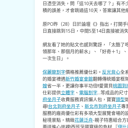
日憑空消失，問「這10天去哪了？」有不
積的誤差，才會跳過這10天，答案讓其他
原PO昨（28）日於論壇《》指出，打開手機行
日直接跳到15日，中間5至14日直接被消
網友看了她的貼文也感到驚訝，「太酷了
領那年、那個月的薪水」、「好奇＋1」、
一次生日」。
保麗龍割字
價格推薦優仕彩。
反光背心
全
的婚宴禮遇
新竹婚宴會館
翻轉傳統婚宴框
嫂
省一半，更讓你事半功倍!!愛寶貝
桃園到
仕彩提供
立體字
、
電腦割字
…等成品的尺
府坐月子
收費服務資訊懶人包，寶寶
頭型
尋!
台北到府坐月子
、
新北市到府坐月子
專
服務的廠商優仕彩有多項大型展覽會場的
秘境景點，精緻
花蓮泛舟
-親子特惠組合
要送進心崁裡!西班牙國寶級的食材 『
伊比