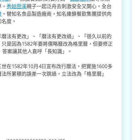
界，
秀姑巒溪
親子一起泛舟去​刺激安全又開心。全台
發
，替知名食品製造廠商，知名連鎖餐飲集團提供肉
知名度。
年曆法有更改」、「曆法有更改過」、「很久以前的
只是因為1582年要將儒略曆改為格里曆，但要修正
，答案讓其他人直呼「長知識」。
在1582年10月4日宣布改行曆法，把實施1600多
曆法所累積的誤差一次跳過，立法改為「格里曆」