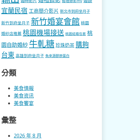
婚錄
婚禮影片
婚禮錄影mv
宜蘭民宿
工商簡介影片
新北市到府坐月子
新竹婚宴會館
新竹到府坐月子
桃園
桃園機場接送
桃
婚紗店推薦
桃園結婚包套
牛軋糖
購夠
園自助婚紗
珍珠奶茶
台東
高雄到府坐月子
魚來源膠原蛋白
分類
美食情報
美食资讯
美食饗宴
彙整
2026 年 8 月