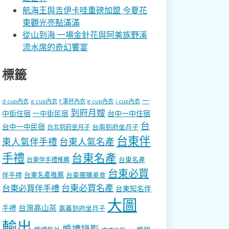
航海王與吉伊卡哇重磅加盟 今夏花
東觀光亮點滿滿
從山到海 一場金針花與阿美族野溪
流水席的奇幻饗宴
標籤
一
d cup內衣
e cup內衣
f 罩杯內衣
g cup內衣
i cup內衣
到府月嫂
中街住宿
一中街民宿
台中一中住宿
台
台中一中民宿
台南到府坐月子
台北到府坐月子
台東伴
東人氣伴手禮
台東人氣名產
手禮
台東名產
台東名產
台東伴手禮推薦
台東必買
伴手禮
台東名產推薦
台東團購美食
台東必買名產
台東必買伴手禮
台東知名伴
大圖
台灣高山茶
手禮
嘉義到府坐月子
輸出
婚禮錄影