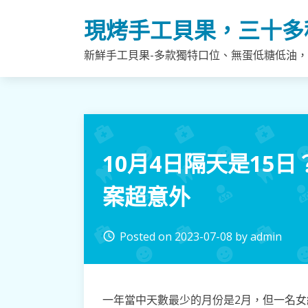
Skip
現烤手工貝果，三十多
to
content
新鮮手工貝果-多款獨特口位、無蛋低糖低油
10月4日隔天是15
案超意外
Posted on
2023-07-08
by
admin
access_time
一年當中天數最少的月份是2月，但一名女網友