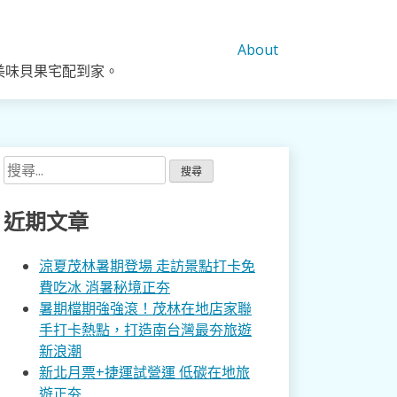
About
美味貝果宅配到家。
搜
尋
關
近期文章
鍵
字:
涼夏茂林暑期登場 走訪景點打卡免
費吃冰 消暑秘境正夯
暑期檔期強強滾！茂林在地店家聯
手打卡熱點，打造南台灣最夯旅遊
新浪潮
新北月票+捷運試營運 低碳在地旅
遊正夯