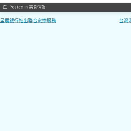
Posted in
美食情報
work_outline
文
星展銀行推出聯合家辦服務
台灣
章
導
覽