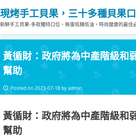
Skip
現烤手工貝果，三十多種貝果口
to
content
新鮮手工貝果-多款獨特口位、無蛋低糖低油，時尚健康的最佳
黃循財：政府將為中產階級和
幫助
Posted on
2023-07-18
by
admin
access_time
黃循財：政府將為中產階級和
幫助