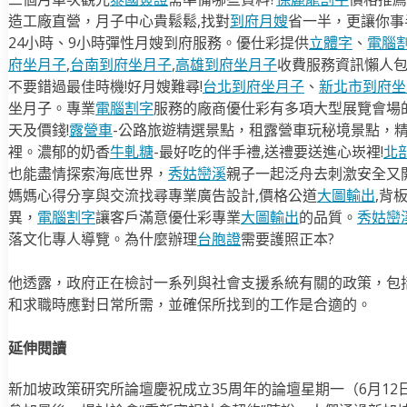
造工廠直營，月子中心貴鬆鬆,找對
到府月嫂
省一半，更讓你事半
24小時、9小時彈性月嫂到府服務。優仕彩提供
立體字
、
電腦
府坐月子
,
台南到府坐月子
,
高雄到府坐月子
收費服務資訊懶人
不要錯過最佳時機!好月嫂難尋!
台北到府坐月子
、
新北市到府坐
坐月子。專業
電腦割字
服務的廠商優仕彩有多項大型展覽會場
天及價錢!
露營車
-公路旅遊精選景點，租露營車玩秘境景點，
裡。濃郁的奶香
牛軋糖
-最好吃的伴手禮,送禮要送進心崁裡!
北
也能盡情探索海底世界，
秀姑巒溪
親子一起泛舟去​刺激安全又
媽媽心得分享與交流找尋專業廣告設計,價格公道
大圖輸出
,背
異，
電腦割字
讓客戶滿意優仕彩專業
大圖輸出
的品質。
秀姑巒
落文化專人導覽。為什麼辦理
台胞證
需要護照正本?
他透露，政府正在檢討一系列與社會支援系統有關的政策，包
和求職時應對日常所需，並確保所找到的工作是合適的。
延伸閱讀
新加坡政策研究所論壇慶祝成立35周年的論壇星期一（6月1