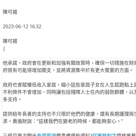
陳可揚
2023-06-12 16:32
陳可揚
|
他承諾，政府會在更新和加強有關政策時，確保一切措施在財
府很有可能得增加開支，並將資源集中於有更大需要的方面。
政府也會賦權低收入家庭，縮小這些家庭子女在人生起跑點上
不利條件不會增加，同時讓包括殘障人士在內的弱勢群體，以
多支持。
提供給年長者的支持也不只限於他們的健康，還有長期護理與
求。黃循財說：“這樣我們在變老的時候，都能夠安心。”
三個月單次觀光
泰國簽證
需準備哪些資料?
保麗龍割字
價格推薦