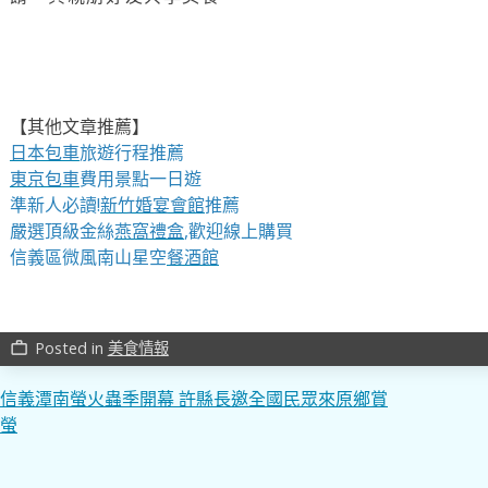
【其他文章推薦】
日本包車
旅遊行程推薦
東京包車
費用景點一日遊
準新人必讀!
新竹婚宴會館
推薦
嚴選頂級金絲
燕窩
禮盒
,歡迎線上購買
信義區微風南山星空
餐酒館
Posted in
美食情報
work_outline
文
信義潭南螢火蟲季開幕 許縣長邀全國民眾來原鄉賞
螢
章
導