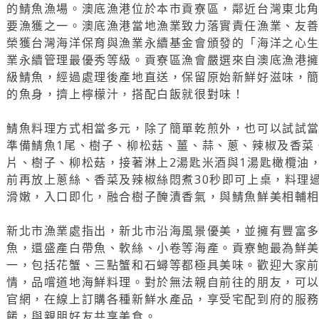
的鯖魚漁場。澳底漁港位於本市貢寮區，鄰近台灣東北
要漁獲之一。澳底漁港當地漁業致力落實責任漁業、友善
榮獲台灣海洋保育與漁業永續基金會頒發的「海洋之心
業永續管理最優秀等級。貢寮區漁會嚴選來自澳底漁港
級鯖魚，經過處理後產地直送，保留原始新鮮好滋味，
的魚身，擠上檸檬汁，搭配白飯就很對味！
鯖魚料理方式相當多元，除了簡單乾煎外，也可以試試
準備鯖魚1尾、樹子、柳松菇、薑、蒜、蔥、辣椒及香菜
片、樹子、柳松菇，接著淋上2湯匙米酒與1湯匙橄欖油
前再放上蔥絲、香菜及辣椒絲悶煮30秒即可上桌，料理
滑嫩，入口即化，融合樹子醃漬香氣，與鯖魚鮮美相輔
新北市漁業處指出，新北市沿海風景優美，並擁有豐富
魚，還盛產白帶魚、軟絲、小卷等海產。貢寮鮑最為鮮
一，包括花蟹、三點蟹和石蟳等都極具美味。歡迎大家
情，品嚐道地海鮮料理。對於無法親自前往的朋友，可
官網，在線上訂購各種新鮮水產品，享受宅配到府的服
餚，與親朋好友共享美食。