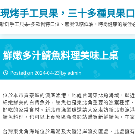
Skip
現烤手工貝果，三十多種貝果口
to
content
新鮮手工貝果-多款獨特口位、無蛋低糖低油，時尚健康的最佳
鮮嫩多汁鯖魚料理美味上桌
Posted on
2024-04-23
by
admin
access_time
位於本市貢寮區的澳底漁港，地處台灣東北角海域，鄰
細嫩鮮美的白帶魚外，鯖魚也是東北角重要的漁獲種類
好吃的家常食材。新北市漁業處邀請大家走訪新北市漁
鯖魚料理，也可以上貢寮區漁會網站購買新鮮鯖魚，在
台灣東北角海域位於黑潮及大陸沿岸流交匯處，此處擁