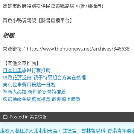
高雄市政府特別提供民眾追鴨路線。(圖/翻攝自)
黃色小鴨玩親親【臉書直播平台】
相關
來源鏈接：https://www.thehubnews.net/archives/346638
【其他文章推薦】
日本包車
旅遊行程推薦
精緻
花蓮泛舟
-親子特惠組合方案在這裡
東京包車
費用景點一日遊
準新人必讀!
新竹婚宴會館
推薦
嚴選頂級金絲
燕窩
禮盒
,歡迎線上購買
Posted in
美食情報
work_outline
文
走春人潮狂湧入北港朝天宮、武德宮 雲林警以科
香港青年淡