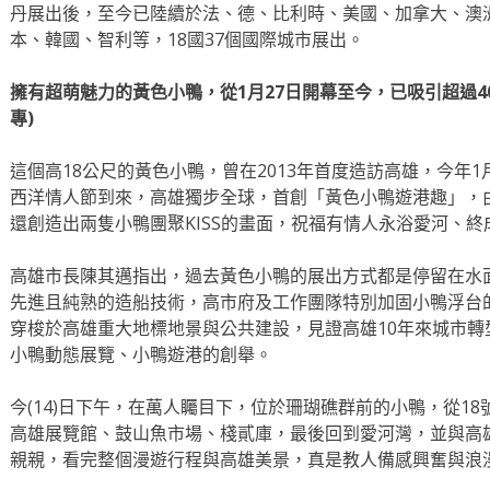
丹展出後，至今已陸續於法、德、比利時、美國、加拿大、澳
本、韓國、智利等，18國37個國際城市展出。
擁有超萌魅力的黃色小鴨，從1月27日開幕至今，已吸引超過40
專)
這個高18公尺的黃色小鴨，曾在2013年首度造訪高雄，今年
西洋情人節到來，高雄獨步全球，首創「黃色小鴨遊港趣」，
還創造出兩隻小鴨團聚KISS的畫面，祝福有情人永浴愛河、終
高雄市長陳其邁指出，過去黃色小鴨的展出方式都是停留在水
先進且純熟的造船技術，高市府及工作團隊特別加固小鴨浮台
穿梭於高雄重大地標地景與公共建設，見證高雄10年來城市
小鴨動態展覽、小鴨遊港的創舉。
今(14)日下午，在萬人矚目下，位於珊瑚礁群前的小鴨，從18
高雄展覽館、鼓山魚市場、棧貳庫，最後回到愛河灣，並與高
親親，看完整個漫遊行程與高雄美景，真是教人備感興奮與浪