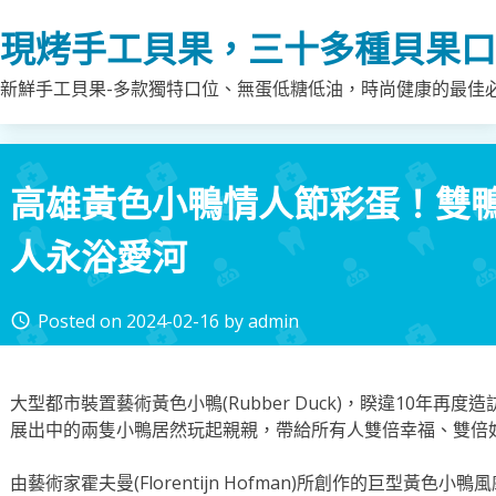
Skip
現烤手工貝果，三十多種貝果口
to
content
新鮮手工貝果-多款獨特口位、無蛋低糖低油，時尚健康的最佳
高雄黃色小鴨情人節彩蛋！雙
人永浴愛河
Posted on
2024-02-16
by
admin
access_time
大型都市裝置藝術黃色小鴨(Rubber Duck)，睽違10年再
展出中的兩隻小鴨居然玩起親親，帶給所有人雙倍幸福、雙倍
由藝術家霍夫曼(Florentijn Hofman)所創作的巨型黃色