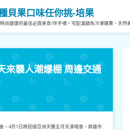
種貝果口味任你挑-培果
，時尚健康的最佳必買美食/伴手禮。宅配滿額免冷凍運費、天然
天來襲人潮爆棚 周邊交通
唱會後，4月1日將迎接亞洲天團五月天演唱會，高雄市