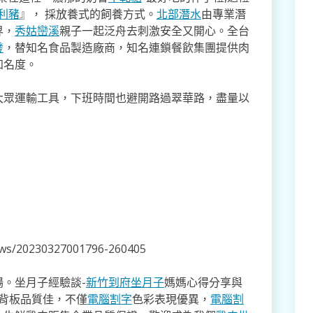
利豬
』， 採放養式的飼養方式。
北部潛水
由專業潛
界，
秀姑巒溪
親子一起泛舟去​刺激安全又開心。全台
發
，替知名食品製造廠商，知名連鎖餐飲集團提供肉
知名度。
大眾運輸工具，下班時間也避開路過翠華路，盡量以
。
news/20230327001796-260405
。坐月子經驗談-
新竹到府坐月子
媽媽心得分享與
,背板品質佳，不僅
電腦割字
色彩表現優異，
電腦割