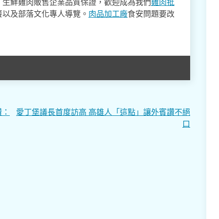
。生鮮雞肉販售企業品質保證，歡迎成為我們
雞肉批
餐以及部落文化專人導覽。
肉品加工廠
食安問題要改
讚：
愛丁堡議長首度訪高 高雄人「這點」讓外賓讚不絕
口