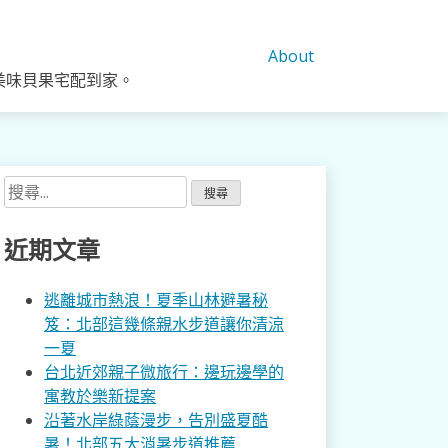
About
美味貝果宅配到家。
搜
尋
關
近期文章
鍵
字:
逃離城市熱浪！夏季山林避暑秘
笈：北部這幾條親水步道讓你清涼
一夏
台北近郊親子微旅行：邊玩邊學的
寓教於樂新提案
沿著水岸綠蔭漫步，告別盛夏酷
暑！北部五大消暑步道推薦