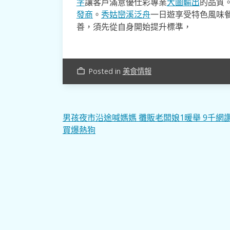
字
讓客戶滿意優仕彩專業
大圖輸出
的品質
發商
。
秀姑巒溪泛舟
一日遊享受特色風味
善，須先從自身開始提升標準，
Posted in
美食情報
work_outline
文
男孩夜市沿途喊媽媽 攤販老闆娘1暖舉 9千網
買爆熱狗
章
導
覽