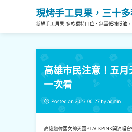
Skip
現烤手工貝果，三十多
to
content
新鮮手工貝果-多款獨特口位、無蛋低糖低油
高雄市民注意！五月
一次看
Posted on
2023-06-27
by
admin
access_time
高雄繼韓國女神天團BLACKPINK開演