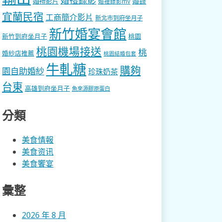
婚錄
婚禮影片
婚禮錄影mv
宜蘭民宿
工商簡介影片
新北市到府坐月子
新竹婚宴會館
新竹到府坐月子
桃園
桃園機場接送
桃
婚紗店推薦
桃園結婚包套
牛軋糖
購夠
園自助婚紗
珍珠奶茶
台東
高雄到府坐月子
魚來源膠原蛋白
分類
美食情報
美食资讯
美食饗宴
彙整
2026 年 8 月