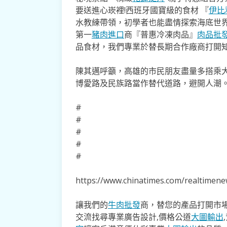
要送進心崁裡!西班牙國寶級的食材 『
伊比
水教練帶領，初學者也能盡情探索海底世
第一
豬肉進口
商『普惠冷凍肉品』
肉品批
品食材，我們專業於替長期合作廠商打開
陳其邁呼籲，高雄的市民朋友盡量多搭乘
博愛路及民族路當作替代道路，避開人潮
#
#
#
#
#
https://www.chinatimes.com/realtime
讓我們的
牛肉批發
商，替您的產品打開市場
交流找尋專業廣告設計,價格公道
大圖輸出