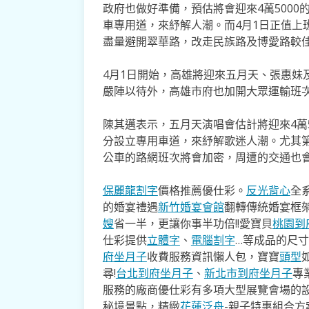
政府也做好準備，預估將會迎來4萬500
車專用道，來紓解人潮。而4月1日正值上
盡量避開翠華路，改走民族路及博愛路較
4月1日開始，高雄將迎來五月天、張惠妹
嚴陣以待外，高雄市府也加開大眾運輸班
陳其邁表示，五月天演唱會估計將迎來4萬
分設立專用車道，來紓解歌迷人潮。尤其
公車的路網班次將會加密，周遭的交通也
保麗龍割字
價格推薦優仕彩。
反光背心
全
的婚宴禮遇
新竹婚宴會館
翻轉傳統婚宴框
嫂
省一半，更讓你事半功倍!!愛寶貝
桃園到
仕彩提供
立體字
、
電腦割字
…等成品的尺
府坐月子
收費服務資訊懶人包，寶寶
頭型
尋!
台北到府坐月子
、
新北市到府坐月子
專
服務的廠商優仕彩有多項大型展覽會場的
秘境景點，精緻
花蓮泛舟
-親子特惠組合