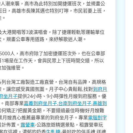
0的人潮來襲，高市為此特別加開捷運班次，並規畫公
班日，高雄市長陳其邁也特別叮嚀，市民若要上班，
佳。
及大港開唱等3波演唱會，除了捷運輕軌等運輸單位
次，規畫公車專用道路，來紓解歌迷人潮。
5000人，高市府除了加密捷運班次外，也在公車部
第1場是在工作天，會與民眾上下班時間交錯，所以
會加強維管。
系列台灣工廠製造工廠直營，台灣自有品牌，高規格
架，讓您感受異國氛圍。月子中心貴鬆鬆,找對
到府月
府坐月子
提供24小時、9小時彈性月嫂到府服務。優
寸。南部專業
嘉義到府坐月子
,
台南到府坐月子
,
高雄到
如何矯正?把握黃金期，不要錯過最佳時機!好月嫂難
業月嫂真心推薦最專業的到府坐月子。專業
電腦割字
設計佈置。
露營車
-公路旅遊精選景點，租露營車玩
方案在這裡。濃郁的奶香
牛軋糖
-最好吃的伴手禮,送禮