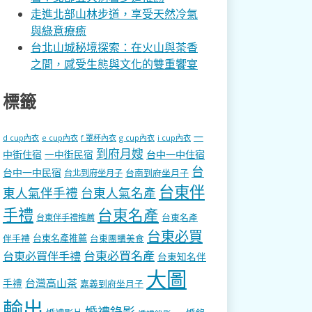
走進北部山林步道，享受天然冷氣
與綠意療癒
台北山城秘境探索：在火山與茶香
之間，感受生態與文化的雙重饗宴
標籤
一
d cup內衣
e cup內衣
f 罩杯內衣
g cup內衣
i cup內衣
到府月嫂
中街住宿
一中街民宿
台中一中住宿
台
台中一中民宿
台南到府坐月子
台北到府坐月子
台東伴
東人氣伴手禮
台東人氣名產
手禮
台東名產
台東名產
台東伴手禮推薦
台東必買
伴手禮
台東名產推薦
台東團購美食
台東必買名產
台東必買伴手禮
台東知名伴
大圖
台灣高山茶
手禮
嘉義到府坐月子
輸出
婚禮錄影