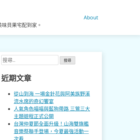
About
美味貝果宅配到家。
搜
尋
關
近期文章
鍵
字:
從山到海 一場金針花與阿美族野溪
流水席的奇幻饗宴
人氣角色喵喵與藍狗帶路 三鶯三大
主題遊程正式公開
台灣仲夏節全面升級！山海雙旗艦
音樂祭聯手登場，今夏最強活動一
次看