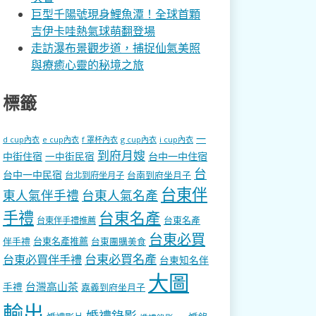
巨型千陽號現身鯉魚潭！全球首顆
吉伊卡哇熱氣球萌翻登場
走訪瀑布景觀步道，捕捉仙氣美照
與療癒心靈的秘境之旅
標籤
一
d cup內衣
e cup內衣
f 罩杯內衣
g cup內衣
i cup內衣
到府月嫂
中街住宿
一中街民宿
台中一中住宿
台
台中一中民宿
台南到府坐月子
台北到府坐月子
台東伴
東人氣伴手禮
台東人氣名產
手禮
台東名產
台東名產
台東伴手禮推薦
台東必買
伴手禮
台東名產推薦
台東團購美食
台東必買名產
台東必買伴手禮
台東知名伴
大圖
台灣高山茶
手禮
嘉義到府坐月子
輸出
婚禮錄影