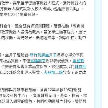
語教學，讓學童學習編寫機器人程式，進行機器人的
教育機器人程式設計入校入班國小巡迴體驗活動」，
校有2261學童參與。
訊科合作，整合既有師資與硬體，落實推動「教育機
以教育機器人設備為載具，帶領學生編寫程式，進行
人的移動、聲光效果、循跡避障等，讓學生在活動中
。
。坐月子經驗談-
新竹到府坐月子
媽媽心得分享與
,背板品質佳，不僅
電腦割字
色彩表現優異，
電腦割
。生鮮雞肉販售企業品質保證，歡迎成為我們
雞肉批
餐以及部落文化專人導覽。
肉品加工廠
食安問題要改
育部與高雄市教育局，落實12年國教108課綱施
造教育及科技中心」，負責輔導岡山、燕巢、梓官、橋
議題融入課程的實施，共同推動區域內科技、雙語與