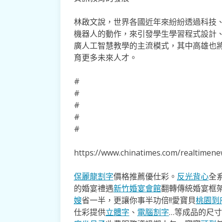
林啟文說，世界各國近年來紛紛透過科技
機器人的動作，來引發學生學習程式設計
廣人工智慧教學的主流模式，其中高雄也
育更多未來人才。
#
#
#
#
#
https://www.chinatimes.com/realtime
保麗龍割字
價格推薦優仕彩。
反光背心
全
的婚宴禮遇
新竹婚宴會館
翻轉傳統婚宴框
嫂
省一半，更讓你事半功倍!!愛寶貝
桃園到
仕彩提供
立體字
、
電腦割字
…等成品的尺