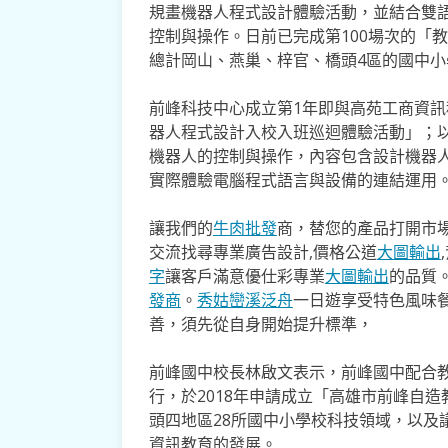
規畫機器人程式設計體驗活動，並結合雙
控制與操作。日前已完成第100場次的「
總計岡山、燕巢、梓官、橋頭4區的國中小學
前峰科技中心成立第1年即與高苑工商資
器人程式設計入校入班巡迴體驗活動」；
機器人的控制與操作，內容包含設計機器
實際體驗電腦程式語言與設備的連結運用
讓我們的
牛肉批發
商，替您的產品打開市場
交流找尋專業廣告設計,價格公道
大圖輸出
字
讓客戶滿意優仕彩專業
大圖輸出
的品質
發商
。
秀姑巒溪泛舟
一日遊享受特色風味
善，須先從自身開始提升標準，
前峰國中校長林啟文表示，前峰國中配合教
行，於2018年申請成立「高雄市前峰自
頭四地區28所國中小學校科技領域，以及
資訊教育的發展。