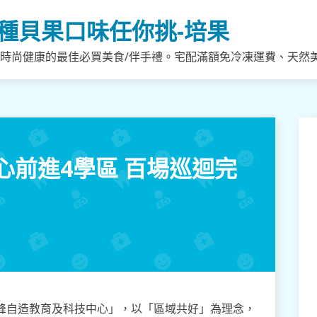
種貝果口味任你挑-培果
，時尚健康的最佳必買美食/伴手禮。宅配滿額免冷凍運費、天然
心前進4學區 百場巡迴完
前峰自造教育及科技中心」，以「區域共好」為理念，