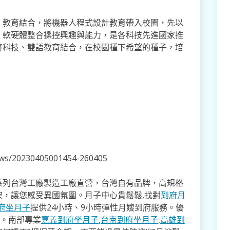
、教育結合，將機器人程式設計教育帶入校園，先以
、軟硬體整合操控興趣與能力，是各科技先進國家推
將科技、雙語教育結合，在校園種下希望的種子，培
news/20230405001454-260405
系列台灣工廠製造工廠直營，台灣自有品牌，高規格
架，讓您感受異國氛圍。月子中心貴鬆鬆,找對
到府月
府坐月子
提供24小時、9小時彈性月嫂到府服務。優
寸。南部專業
嘉義到府坐月子
,
台南到府坐月子
,
高雄到