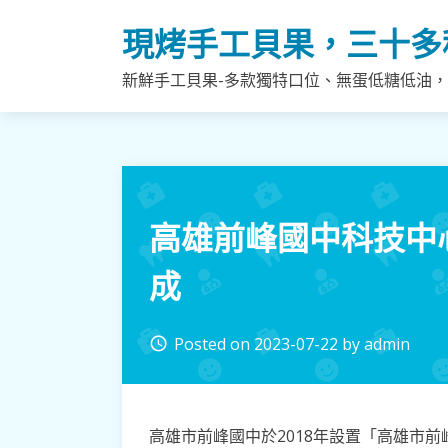
Skip
現烤手工貝果，三十多
to
content
新鮮手工貝果-多款獨特口位、無蛋低糖低油
高雄前峰國中科技中
成
Posted on
2023-07-22
by
admin
access_time
高雄市前峰國中於2018年設置「高雄市