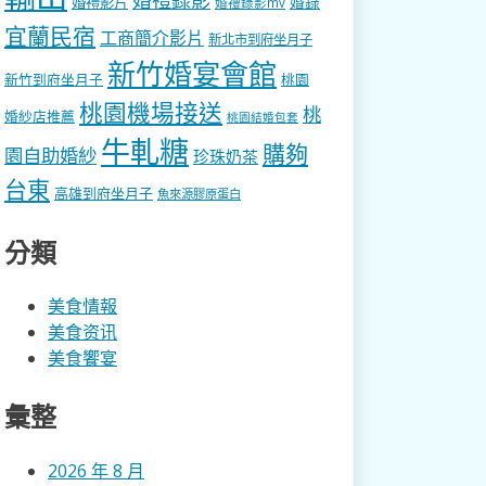
婚錄
婚禮影片
婚禮錄影mv
宜蘭民宿
工商簡介影片
新北市到府坐月子
新竹婚宴會館
新竹到府坐月子
桃園
桃園機場接送
桃
婚紗店推薦
桃園結婚包套
牛軋糖
購夠
園自助婚紗
珍珠奶茶
台東
高雄到府坐月子
魚來源膠原蛋白
分類
美食情報
美食资讯
美食饗宴
彙整
2026 年 8 月