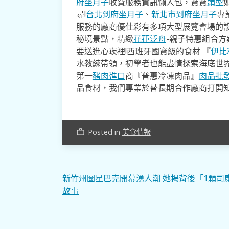
府坐月子
收費服務資訊懶人包，寶寶
頭型
尋!
台北到府坐月子
、
新北市到府坐月子
專
服務的廠商優仕彩有多項大型展覽會場的
秘境景點，精緻
花蓮泛舟
-親子特惠組合
要送進心崁裡!西班牙國寶級的食材 『
伊比
水教練帶領，初學者也能盡情探索海底世
第一
豬肉進口
商『普惠冷凍肉品』
肉品批
品食材，我們專業於替長期合作廠商打開
Posted in
美食情報
work_outline
文
新竹州圖星巴克開幕湧人潮 她揭背後「1顆司
故事
章
導