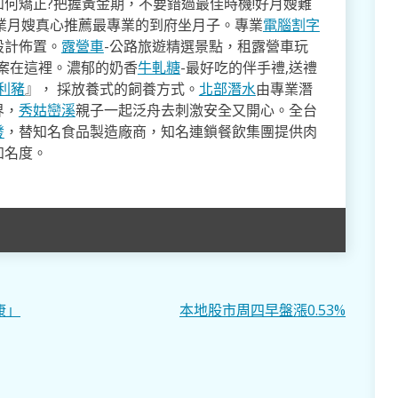
如何矯正?把握黃金期，不要錯過最佳時機!好月嫂難
業月嫂真心推薦最專業的到府坐月子。專業
電腦割字
設計佈置。
露營車
-公路旅遊精選景點，租露營車玩
方案在這裡。濃郁的奶香
牛軋糖
-最好吃的伴手禮,送禮
利豬
』， 採放養式的飼養方式。
北部潛水
由專業潛
界，
秀姑巒溪
親子一起泛舟去​刺激安全又開心。全台
發
，替知名食品製造廠商，知名連鎖餐飲集團提供肉
知名度。
康」
本地股市周四早盤漲0.53%