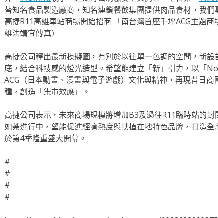
替知名食品製造廠商，知名連鎖餐飲集團提供肉品食材，我們
高捷R11高雄車站商場開始招商 「南台灣首座千坪ACG主題
雄洪靖宜傳真）
高捷公司釋出最新模擬圖，有別於以往單一色調的空間，新設
底，結合科技感的燈光造型。希望能建立「新」引力，以「N
ACG（日本動畫、漫畫與電子遊戲）文化與精神，再現昔日商
種，創造「集市效應」。
高捷公司表示，未來商場規模將增加B3及過往R11臨時站的
如荼進行中，望能促進經濟熱度與扶植在地特色品牌，打造全
於第4季隆重盛大開幕。
#
#
#
#