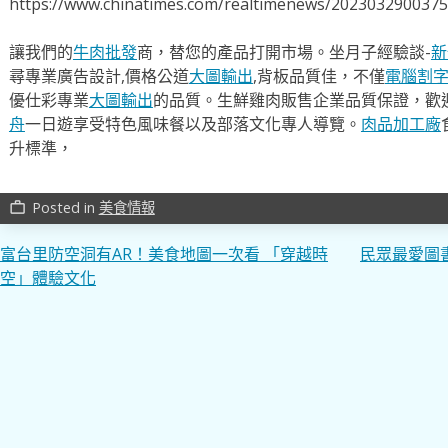
https://www.chinatimes.com/realtimenews/202303290037
讓我們的
牛肉批發
商，替您的產品打開市場。坐月子經驗談-
新
尋專業廣告設計,價格公道
大圖輸出
,背板品質佳，不僅
電腦割
優仕彩專業
大圖輸出
的品質。生鮮雞肉販售企業品質保證，歡
舟
一日遊享受特色風味餐以及部落文化專人導覽。
肉品加工廠
升標準，
Posted in
美食情報
work_outline
文
富台里防空洞有AR！美食地圖一次看 「穿越時
民眾最愛圖書
空」體驗文化
章
導
覽