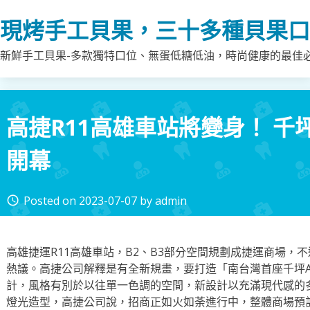
Skip
現烤手工貝果，三十多種貝果口
to
content
新鮮手工貝果-多款獨特口位、無蛋低糖低油，時尚健康的最佳
高捷R11高雄車站將變身！ 千
開幕
Posted on
2023-07-07
by
admin
access_time
高雄捷運R11高雄車站，B2、B3部分空間規劃成捷運商場，
熱議。高捷公司解釋是有全新規畫，要打造「南台灣首座千坪A
計，風格有別於以往單一色調的空間，新設計以充滿現代感的
燈光造型，高捷公司說，招商正如火如荼進行中，整體商場預