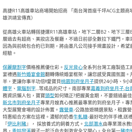
高捷R11高雄車站商場開始招商 「南台灣首座千坪ACG主題
雄洪靖宜傳真）
從高雄火車站轉搭捷運R11高雄車站，地下二層B2、地下三層
層過去有超商、美妝店及餐廳，不過日前卻全數拉下鐵門，車
因為與前統包合約已到期，將由墨凡公司接手規畫設計，希望
經驗。
保麗龍割字
價格推薦優仕彩。
反光背心
全系列台灣工廠製造工
宴禮遇
新竹婚宴會館
翻轉傳統婚宴框架，讓您感受異國氛圍。
半，更讓你事半功倍!!愛寶貝
桃園到府坐月子
提供24小時、9
體字
、
電腦割字
…等成品的尺寸。南部專業
嘉義到府坐月子
,
台
務資訊懶人包，寶寶
頭型
如何矯正?把握黃金期，不要錯過最佳
新北市到府坐月子
專業月嫂真心推薦最專業的到府坐月子。專
大型展覽會場的設計佈置。
露營車
-公路旅遊精選景點，租露
特惠組合方案在這裡。濃郁的奶香
牛軋糖
-最好吃的伴手禮,送
『
伊比利豬
』， 採放養式的飼養方式。
北部潛水
由專業潛水教
界，
秀姑巒溪
親子一起泛舟去​刺激安全又開心。全台第一
豬肉