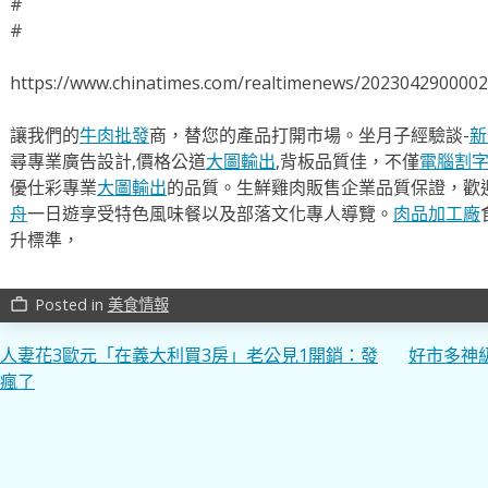
#
#
https://www.chinatimes.com/realtimenews/202304290000
讓我們的
牛肉批發
商，替您的產品打開市場。坐月子經驗談-
新
尋專業廣告設計,價格公道
大圖輸出
,背板品質佳，不僅
電腦割
優仕彩專業
大圖輸出
的品質。生鮮雞肉販售企業品質保證，歡
舟
一日遊享受特色風味餐以及部落文化專人導覽。
肉品加工廠
升標準，
Posted in
美食情報
work_outline
文
人妻花3歐元「在義大利買3房」老公見1開銷：發
好市多神
瘋了
章
導
覽