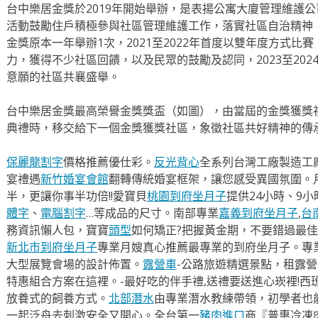
台中樂居金獎於2019年開始舉辦，是表揚公寓大廈管理維護
活動鼓勵住戶積極參與社區管理維護工作，落實社區自治精神
金獎原本一年舉辦1次，2021至2022年首度以雙年度方式比
力，獲得不少社區回饋，以及民眾的鼓勵及認同，2023至20
意願的社區共襄盛舉。
台中樂居金獎最高榮譽金獎獎盃（如圖），由當屆的金獎獲獎
典禮時，移交給下一個金獎獲獎社區，象徵社區共好精神的傳
保麗龍割字
價格推薦優仕彩。
反光背心
全系列台灣工廠製造工
宴禮遇
新竹婚宴會館
翻轉傳統婚宴框架，讓您感受異國氛圍。
半，更讓你事半功倍!!愛寶貝
桃園到府坐月子
提供24小時、9
體字
、
電腦割字
…等成品的尺寸。南部專業
嘉義到府坐月子
,
台
務資訊懶人包，寶寶
頭型
如何矯正?把握黃金期，不要錯過最佳
新北市到府坐月子
專業月嫂真心推薦最專業的到府坐月子。專
大型展覽會場的設計佈置。
露營車
-公路旅遊精選景點，租露
特惠組合方案在這裡。-最好吃的伴手禮,送禮要送進心崁裡!西
放養式的飼養方式。
北部潛水
由專業潛水教練帶領，初學者也
一起泛舟去​刺激安全又開心。全台第一
豬肉進口
商『普惠冷凍