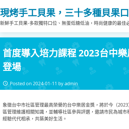
Skip
現烤手工貝果，三十多種貝果口
to
content
新鮮手工貝果-多款獨特口位、無蛋低糖低油，時尚健康的最佳
首度導入培力課程 2023台中
登場
Posted on
2024-01-11
by
admin
access_time
象徵台中市社區管理最高榮譽的台中樂居金獎，將於今（202
區管理維護相關知識，並輔導社區參與評選，邀請市民為城市
經驗代代相承，共築美好生活。