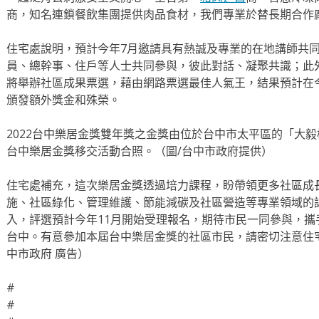
商，知名連鎖餐飲集團提供肉品食材，我們專業於替長期合作
住宅處說明，預計今年7月邀請具有熱誠及專業的在地講師共
員、總幹事、住戶等人士共同參與，彼此對話、凝聚共識；此
將舉辦社區成果票選，藉由網路票選最佳人氣王，結果預計在
頒發額外獎金和殊榮。
2022台中樂居金獎雙年獎之金獎由位於台中市太平區的「大毅
台中樂居金獎移交活動合照。（圖/台中市政府提供）
住宅處補充，這次樂居金獎透過培力課程，盼帶領更多社區成
施、社區綠化、管理維護、節能減碳及社區營造等專業領域的
入，評選預計今年11月開始受理報名，期待市民一同參與，
台中。有意參加本屆台中樂居金獎的社區市民，請密切注意住
中市政府 廣告）
#
#