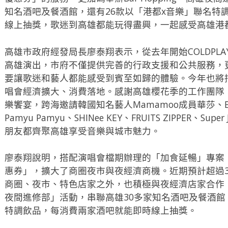
知名酒吧及餐酒館，還有26款以「港都x音樂」聯名特
線上抽獎，歌迷到高雄都能玩得盡興，一起感受高雄港
高雄市政府經發局長廖泰翔表示，從去年開始COLDPLAY、
高雄演出，市府不僅提供完善的行政支援和公共服務，
要讓歌迷和藝人都能感受到賓至如歸的體驗。今年也將
唱會經濟擴大、消費落地。感謝高雄櫻花季的工作團隊
樂饗宴，跨海邀請韓國知名藝人Mamamoo成員華莎、Bo
Pamyu Pamyu、SHINee KEY、FRUITS ZIPPER、S
朋友都齊聚高雄享受音樂與城市魅力。
廖泰翔說明，搭配演唱會檔期辦理的「加食延暢」專案
惠券」，擴大了商圈夜市與夜經濟商機。近期預計超過
商圈、夜市、特色店家之外，也積極與夜經濟店家合作，加碼
夜間進修部」活動，串聯高雄30多家知名酒吧及餐酒館
特調飲品，每消費兩家酒吧就能即時線上抽獎。