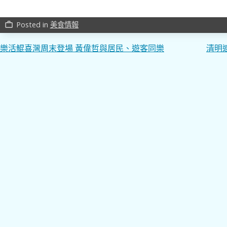
Posted in
美食情報
work_outline
文
樂活鯤喜灣周末登場 黃偉哲與居民、遊客同樂
清明
章
導
覽