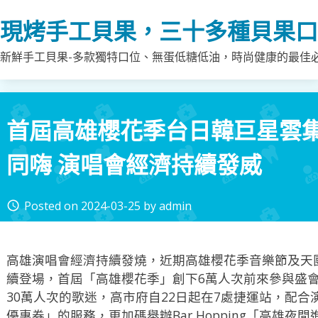
Skip
現烤手工貝果，三十多種貝果口
to
content
新鮮手工貝果-多款獨特口位、無蛋低糖低油，時尚健康的最佳
首屆高雄櫻花季台日韓巨星雲集
同嗨 演唱會經濟持續發威
Posted on
2024-03-25
by
admin
access_time
高雄演唱會經濟持續發燒，近期高雄櫻花季音樂節及天
續登場，首屆「高雄櫻花季」創下6萬人次前來參與盛
30萬人次的歌迷，高市府自22日起在7處捷運站，配合
優惠券」的服務，更加碼舉辦Bar Hopping「高雄夜