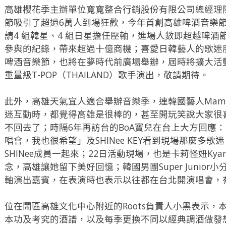
高雄櫻花季主辦單位寬寬整合行銷股份有限公司總經理
節吸引了超過6萬人到場狂歡，今年首創高雄啤酒音樂節
請4 組韓星、4 組日星擔任壓軸，進場人數即超越啤酒
參與的紀錄，帶來超過十億商機；喜愛日韓藝人的歌迷朋
啤酒音樂節，也將在夢時代前廣場舉辦，屆時將擴大活
重量級T-POP（THAILAND）歌手演出，敬請期待。
此外，高雄天氣宜人適合舉辦音樂季，連韓國藝人Mam
迷互動時，都覺得高雄是很棒的，甚至開玩笑說大家很
不回去了；時隔6年再訪台的BoA寶兒在台上大方回應
唱會，我也很希望」及SHINee KEY看到現場那麼多
SHINee成員一起來；22日活動現場，也是卡莉怪妞Kyary
念，高雄讓她留下美好回憶；韓國男團Super Junior
軸演出嘉賓，在表演時也表示以往都在台北開演唱會，
位在鬧區高雄文化中心附近的Roots負責人小黑表示
本功及考究的酒譜，以及每季更換不同以經典調酒做發想