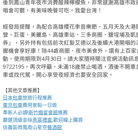
後到鳳山青年夜市消費酸辣檸檬魚，非常感謝高雄市政
唱會可聽，有美味晚餐可吃，我愛台灣！
經發局提醒，為配合高雄櫻花季音樂節、五月天及大港開
營、巨蛋、美麗島、高雄車站、三多商圈、鹽埕埔及凱旋
券」，另外持有包括前次紅髮艾德以及後續大港開唱的
握機會享好康！除44處商圈、夜市美食外，還有上百
動，使用期限到4月30日。請大家隨時關注官網活動訊息
9722195。再次呼籲，未滿18歲禁止喝酒，酒後不
車或找代駕，開心享受夜經濟也要安全回家。
【其他文章推薦】
日本包車
旅遊行程推薦
東京包車
費用景點一日遊
準新人必讀!
新竹婚宴會館
推薦
嚴選頂級金絲
燕窩
禮盒
,歡迎線上購買
信義區微風南山星空
餐酒館