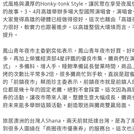
式風格與濃厚的Honky-tonk Style，讓民眾在享
的故事。3、4月高雄舉辦多場大型國際演唱會，演唱
大家覺得高雄的硬體已經做得很好，這次也藉由「高雄
力很好，軟實力也跟著進步，以高雄整個大環境而言，
提升。
鳳山青年夜市主委劉奕佑表示，鳳山青年夜市好買、好
多，再加上榮獲經濟部4星評鑑的優良市集，攤商們在
式」，多備料、增人手、睡飽準備延長營業時間，商品
烤的次數比平常多2倍，很多攤商忙到手軟，直說是甜蜜
的「前鎮夜市」蔡雨珍主委表示，前鎮夜市就是前鎮人
位都是幾十年的固定老攤，絕對不會踩雷。這次因為高
券的活動，讓夜市帶來人潮，整體生意大幅成長，攤商
府未來能多舉辦這類活動，創造歌迷與攤商雙贏局面。
旅居澳洲的台灣人Shana，兩天前就抵達台灣，是為
到很多人圍繞在「商圈夜市優惠券」的服務台，這次也