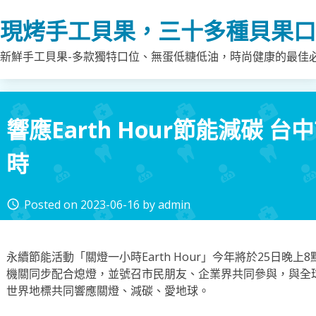
Skip
現烤手工貝果，三十多種貝果口
to
content
新鮮手工貝果-多款獨特口位、無蛋低糖低油，時尚健康的最佳
響應Earth Hour節能減碳 
時
Posted on
2023-06-16
by
admin
access_time
永續節能活動「關燈一小時Earth Hour」今年將於25日晚
機關同步配合熄燈，並號召市民朋友、企業界共同參與，與全球1
世界地標共同響應關燈、減碳、愛地球。