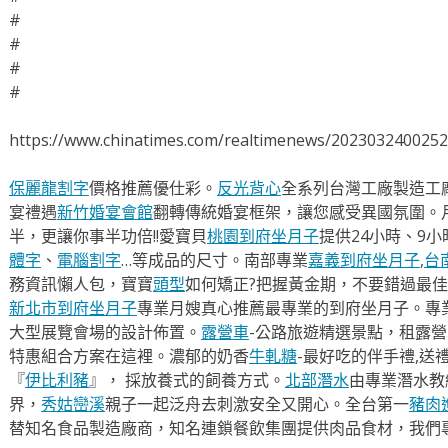
#
#
#
#
https://www.chinatimes.com/realtimenews/202303240025
保麗龍割字
價格推薦優仕彩。
反光背心
全系列台灣工廠製造工
宴禮遇
新竹婚宴會館
翻轉傳統婚宴框架，讓您感受異國氛圍。
半，更讓你事半功倍!!愛寶貝
桃園到府坐月子
提供24小時、9
體字
、
電腦割字
…等成品的尺寸。南部專業
嘉義到府坐月子
,
台
務資訊懶人包，寶寶
頭型
如何矯正?把握黃金期，不要錯過最佳
新北市到府坐月子
專業月嫂真心推薦最專業的到府坐月子。專
大型展覽會場的設計佈置。
露營車
-公路旅遊精選景點，租露
特惠組合方案在這裡。濃郁的奶香
牛軋糖
-最好吃的伴手禮,送
『
伊比利豬
』， 採放養式的飼養方式。
北部潛水
由專業潛水教
界，
秀姑巒溪
親子一起泛舟去​刺激安全又開心。全台第一
豬肉
替知名食品製造廠商，知名連鎖餐飲集團提供肉品食材，我們