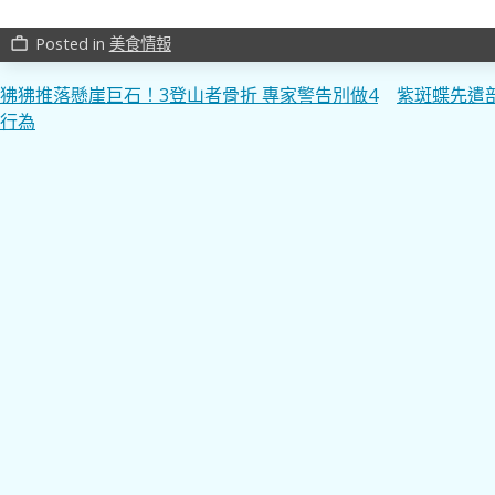
Posted in
美食情報
work_outline
文
狒狒推落懸崖巨石！3登山者骨折 專家警告別做4
紫斑蝶先遣
行為
章
導
覽