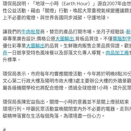
環保局說明，「地球一小時（Earth Hour）」源自2007
性公益活動，藉由「關燈」行動，喚起大眾重視氣候變遷議題
上不必要的電燈，與世界各國同步減碳、守護地球。
讓我們的
牛肉批發
商，替您的產品打開市場。坐月子經驗談-
新
尋專業廣告設計,價格公道
大圖輸出
,背板品質佳，不僅
電腦割
優仕彩專業
大圖輸出
的品質。生鮮雞肉販售企業品質保證，歡
舟
一日遊享受特色風味餐以及部落文化專人導覽。
肉品加工廠
升標準，
環保局表示，市府每年均響應關燈活動，今年將於明晚8點30分
文心第二行政大樓及陽明市政大樓3處主要辦公大樓的外牆景
屬各級機關學校也將配合熄燈，透過全球熄燈1小時，提升民
環保局長陳宏益指出，關燈一小時的意義並不是關上燈就結束
環境行列。呼籲民眾活動當晚關閉室內外不必要的電器，走到
碳精神落實在生活每個角落，為環境盡一份心力。
#