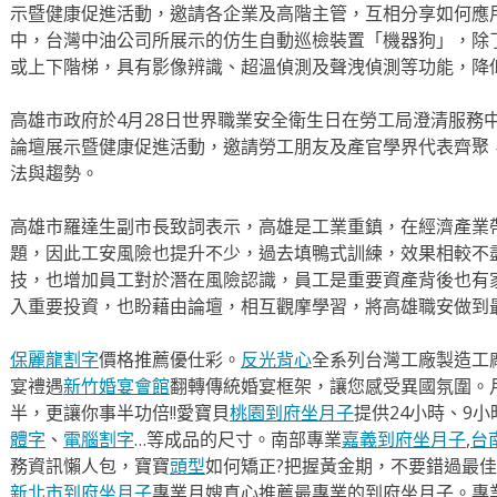
示暨健康促進活動，邀請各企業及高階主管，互相分享如何應
中，台灣中油公司所展示的仿生自動巡檢裝置「機器狗」，除
或上下階梯，具有影像辨識、超溫偵測及聲洩偵測等功能，降
高雄市政府於4月28日世界職業安全衛生日在勞工局澄清服務
論壇展示暨健康促進活動，邀請勞工朋友及產官學界代表齊聚
法與趨勢。
高雄市羅達生副市長致詞表示，高雄是工業重鎮，在經濟產業
題，因此工安風險也提升不少，過去填鴨式訓練，效果相較不
技，也增加員工對於潛在風險認識，員工是重要資產背後也有
入重要投資，也盼藉由論壇，相互觀摩學習，將高雄職安做到
保麗龍割字
價格推薦優仕彩。
反光背心
全系列台灣工廠製造工
宴禮遇
新竹婚宴會館
翻轉傳統婚宴框架，讓您感受異國氛圍。
半，更讓你事半功倍!!愛寶貝
桃園到府坐月子
提供24小時、9
體字
、
電腦割字
…等成品的尺寸。南部專業
嘉義到府坐月子
,
台
務資訊懶人包，寶寶
頭型
如何矯正?把握黃金期，不要錯過最佳
新北市到府坐月子
專業月嫂真心推薦最專業的到府坐月子。專