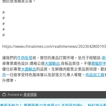
預防墜落職業災害。
#
#
#
#
#
https://www.chinatimes.com/realtimenews/202304280019
讓我們的
牛肉批發
商，替您的產品打開市場。坐月子經驗談-
新
尋專業廣告設計,價格公道
大圖輸出
,背板品質佳，不僅
電腦割
優仕彩專業
大圖輸出
的品質。生鮮雞肉販售企業品質保證，歡
舟
一日遊享受特色風味餐以及部落文化專人導覽。
肉品加工廠
升標準，
Posted in
美食情報
work_outline
春雨不給力！ 累積雨量71年來第4少 不到平均值6
粉紅控必看