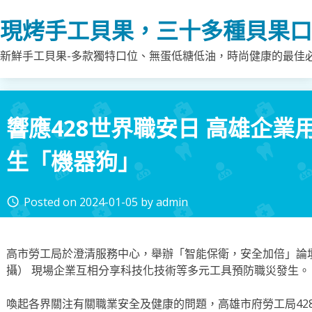
Skip
現烤手工貝果，三十多種貝果口
to
content
新鮮手工貝果-多款獨特口位、無蛋低糖低油，時尚健康的最佳
響應428世界職安日 高雄企業
生「機器狗」
Posted on
2024-01-05
by
admin
access_time
高市勞工局於澄清服務中心，舉辦「智能保衛，安全加倍」論
攝） 現場企業互相分享科技化技術等多元工具預防職災發生。
喚起各界關注有關職業安全及健康的問題，高雄市府勞工局42