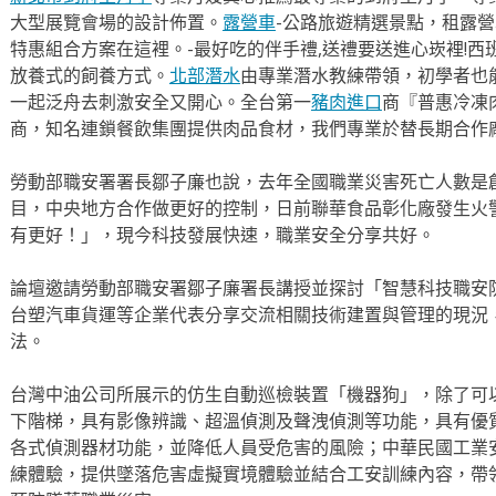
大型展覽會場的設計佈置。
露營車
-公路旅遊精選景點，租露
特惠組合方案在這裡。-最好吃的伴手禮,送禮要送進心崁裡!西
放養式的飼養方式。
北部潛水
由專業潛水教練帶領，初學者也
一起泛舟去​刺激安全又開心。全台第一
豬肉進口
商『普惠冷凍
商，知名連鎖餐飲集團提供肉品食材，我們專業於替長期合作
勞動部職安署署長鄒子廉也說，去年全國職業災害死亡人數是
目，中央地方合作做更好的控制，日前聯華食品彰化廠發生火
有更好！」，現今科技發展快速，職業安全分享共好。
論壇邀請勞動部職安署鄒子廉署長講授並探討「智慧科技職安
台塑汽車貨運等企業代表分享交流相關技術建置與管理的現況
法。
台灣中油公司所展示的仿生自動巡檢裝置「機器狗」，除了可
下階梯，具有影像辨識、超溫偵測及聲洩偵測等功能，具有優
各式偵測器材功能，並降低人員受危害的風險；中華民國工業
練體驗，提供墜落危害虛擬實境體驗並結合工安訓練內容，帶