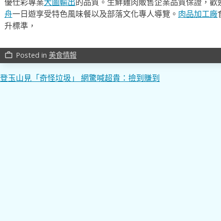
優仕彩專業
大圖輸出
的品質。生鮮雞肉販售企業品質保證，歡
舟
一日遊享受特色風味餐以及部落文化專人導覽。
肉品加工廠
升標準，
Posted in
美食情報
work_outline
文
登玉山見「奇怪垃圾」 網驚喊超貴：撿到賺到
章
導
覽