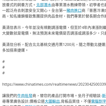
放養式的飼養方式。
北部潛水
由專業潛水教練帶領，初學者也
一起泛舟去​刺激安全又開心。全台第一
豬肉進口
商『普惠冷凍
商，知名連鎖餐飲集團提供肉品食材，我們專業於替長期合作
黃清信表示，今年並沒有規劃調漲電價，但至於4年內凍漲則
大變數就是電價，無法預測未來電價是否調漲或調漲多少，只
黃清信分析，配合北北基桃交通月票1200元，隨之帶動北捷
多加搭乘捷運。
#
#
#
https://www.chinatimes.com/realtimenews/202304250033
讓我們的
牛肉批發
商，替您的產品打開市場。坐月子經驗談-
新
尋專業廣告設計,價格公道
大圖輸出
,背板品質佳，不僅
電腦割