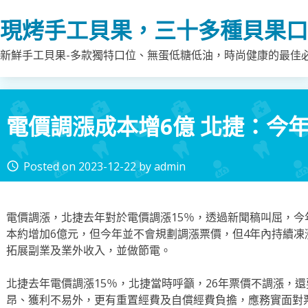
Skip
現烤手工貝果，三十多種貝果口
to
content
新鮮手工貝果-多款獨特口位、無蛋低糖低油，時尚健康的最佳
電價調漲成本增6億 北捷：今
Posted on
2023-12-22
by
admin
access_time
電價調漲，北捷去年對於電價調漲15％，透過新聞稿叫屈，今
本約增加6億元，但今年並不會規劃調漲票價，但4年內持續
拓展副業及業外收入，並做節電。
北捷去年電價調漲15％，北捷當時呼籲，26年票價不調漲，
昂、獲利不易外，更有重置經費及自償經費負擔，應務實面對