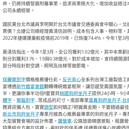
命，仍將持續發展附屬事業，追求商業極大化，增加收益挹注
公司永續經營。
國民黨台北市議員李明賢於台北市議會交通委員會中關心，北
票價？北捷公司總經理黃清信說明，成本包含人事、物料等，
2022年捷運運量較疫情前2019年，已恢復74.4％，今年1至3
黃清信指出，今年1至3月，全公司獲利1.02億元，其中本業虧
則分別獲利3.76、1.9與0.38億元。對於成本增加，會持續
部分時段針對空調、照明及扶梯等做節電。
保麗龍割字
價格推薦優仕彩。
反光背心
全系列台灣工廠製造工
宴禮遇
新竹婚宴會館
翻轉傳統婚宴框架，讓您感受異國氛圍。
半，更讓你事半功倍!!愛寶貝
桃園到府坐月子
提供24小時、9
體字
、
電腦割字
…等成品的尺寸。南部專業
嘉義到府坐月子
,
台
務資訊懶人包，寶寶
頭型
如何矯正?把握黃金期，不要錯過最佳
新北市到府坐月子
專業月嫂真心推薦最專業的到府坐月子。專
大型展覽會場的設計佈置。
露營車
-公路旅遊精選景點，租露
特惠組合方案在這裡。-最好吃的伴手禮,送禮要送進心崁裡!西