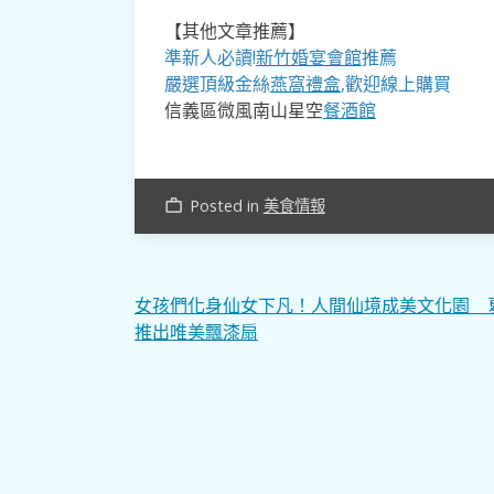
【其他文章推薦】
準新人必讀!
新竹婚宴會館
推薦
嚴選頂級金絲
燕窩
禮盒
,歡迎線上購買
信義區微風南山星空
餐酒館
Posted in
美食情報
work_outline
文
女孩們化身仙女下凡！人間仙境成美文化園 
推出唯美飄漆扇
章
導
覽