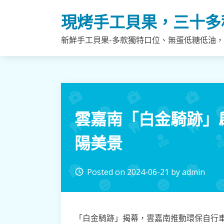
Skip
現烤手工貝果，三十多
to
content
新鮮手工貝果-多款獨特口位、無蛋低糖低油
雲嘉南「白金騎跡」
陽美景
Posted on
2024-06-21
by
admin
access_time
「白金騎跡」揭幕，雲嘉南推動環保自行