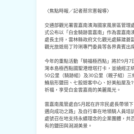
〈焦點時報／記者蔡宗憲報導〉
交通部觀光署雲嘉南濱海國家風景區管理處
式公布以「白金騎跡雲嘉南」作為雲嘉南
處長主持，雲林縣政府文化觀光處蘇建蒼
觀光旅遊局丁玲琍專門委員等各界貴賓出
今年的重點活動「騎福極西點」將於9月7
灣本島極西點國聖港燈塔打卡，並繞經正統
50公里（騎跡組）及30公里（親子組）
鯓扇形鹽田、七股遊客中心、好美船屋及1
祈福，享受白金雲嘉南的美麗風光。
雲嘉南風管處自5月起在許宗民處長帶領
邁向成功之路」及自行車在地領騎人員培訓
處號召在地支持永續理念的企業團體，共
有的鹽田與潟湖美景。