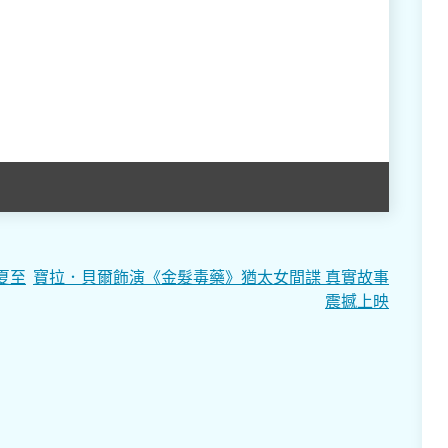
夏至
寶拉．貝爾飾演《金髮毒藥》猶太女間諜 真實故事
震撼上映