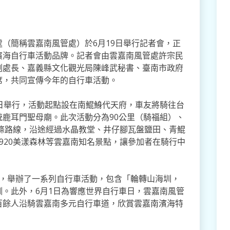
（簡稱雲嘉南風管處）於6月19日舉行記者會，正
濱海自行車活動品牌。記者會由雲嘉南風管處許宗民
副處長、嘉義縣文化觀光局陳峰武秘書、臺南市政府
席，共同宣傳今年的自行車活動。
日舉行，活動起點設在南鯤鯓代天府，車友將騎往台
鹿耳門聖母廟。此次活動分為90公里（騎福組）、
三條路線，沿途經過水晶教堂、井仔腳瓦盤鹽田、青鯤
920美漾森林等雲嘉南知名景點，讓參加者在騎行中
下，舉辦了一系列自行車活動，包含「輪轉山海圳，
。此外，6月1日為響應世界自行車日，雲嘉南風管
百餘人沿騎雲嘉南多元自行車道，欣賞雲嘉南濱海特