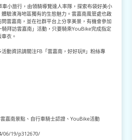
單車小旅行，由領騎導覽達人率隊，探索布袋好美小
，體驗濱海地區獨有的生態魅力。雲嘉南風管處也啟
訪問雲嘉南，並在社群平台上分享美景，有機會參加
e，一騎拜訪雲嘉南」活動，只要騎乘YouBike完成指定
版車衣。
動資訊請關注FB「雲嘉南，好好玩!!!」粉絲專
嘉南景點、自行車騎士認證、YouBike活動
/06/19/p312670/