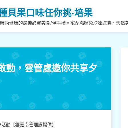
種貝果口味任你挑-培果
，時尚健康的最佳必買美食/伴手禮。宅配滿額免冷凍運費、天然
啟動，雲管處邀你共享夕
車活動【雲嘉南管理處提供】