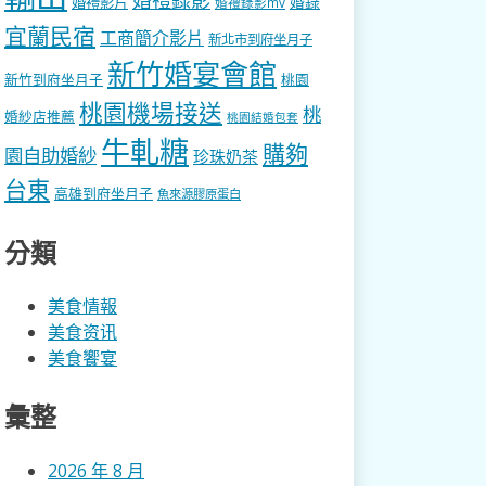
婚錄
婚禮影片
婚禮錄影mv
宜蘭民宿
工商簡介影片
新北市到府坐月子
新竹婚宴會館
新竹到府坐月子
桃園
桃園機場接送
桃
婚紗店推薦
桃園結婚包套
牛軋糖
購夠
園自助婚紗
珍珠奶茶
台東
高雄到府坐月子
魚來源膠原蛋白
分類
美食情報
美食资讯
美食饗宴
彙整
2026 年 8 月