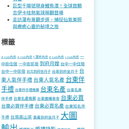
巨型千陽號現身鯉魚潭！全球首顆
吉伊卡哇熱氣球萌翻登場
走訪瀑布景觀步道，捕捉仙氣美照
與療癒心靈的秘境之旅
標籤
一
d cup內衣
e cup內衣
f 罩杯內衣
g cup內衣
i cup內衣
到府月嫂
中街住宿
一中街民宿
台中一中住宿
台
台中一中民宿
台南到府坐月子
台北到府坐月子
台東伴
東人氣伴手禮
台東人氣名產
手禮
台東名產
台東名產
台東伴手禮推薦
台東必買
伴手禮
台東名產推薦
台東團購美食
台東必買名產
台東必買伴手禮
台東知名伴
大圖
台灣高山茶
手禮
嘉義到府坐月子
輸出
婚禮錄影