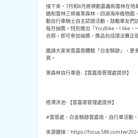
接下來，7月和8月將規劃嘉義和雲林在地
鎮和雲林三條崙黑森林、四湖海岸植物園
動自行車騎士自主認證活動，鼓勵車友們
每月抽獎。特別推出「YouBike，I lik
合照，即可參加抽獎，獎品包括環法賽正
邀請大家來雲嘉南體驗「白金騎跡」，更多活
頁。
黑森林自行車道-【雲嘉南管理處提供】
梧滯洪池-【雲嘉南管理處提供】
#雲管處、白金騎跡雲嘉南、自行車活動、雲
來源鏈接：https://focus.586.com.tw/2024