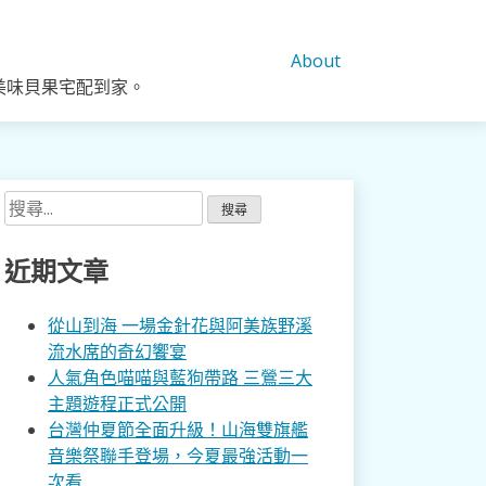
About
美味貝果宅配到家。
搜
尋
關
近期文章
鍵
字:
從山到海 一場金針花與阿美族野溪
流水席的奇幻饗宴
人氣角色喵喵與藍狗帶路 三鶯三大
主題遊程正式公開
台灣仲夏節全面升級！山海雙旗艦
音樂祭聯手登場，今夏最強活動一
次看