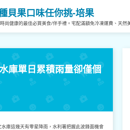
種貝果口味任你挑-培果
，時尚健康的最佳必買美食/伴手禮。宅配滿額免冷凍運費、天然
文水庫單日累積雨量卻僅個
文水庫這幾天有零星降雨，水利署把握此波鋒面機會