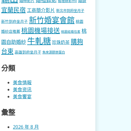
婚錄
婚禮影片
婚禮錄影mv
宜蘭民宿
工商簡介影片
新北市到府坐月子
新竹婚宴會館
新竹到府坐月子
桃園
桃園機場接送
桃
婚紗店推薦
桃園結婚包套
牛軋糖
購夠
園自助婚紗
珍珠奶茶
台東
高雄到府坐月子
魚來源膠原蛋白
分類
美食情報
美食资讯
美食饗宴
彙整
2026 年 8 月