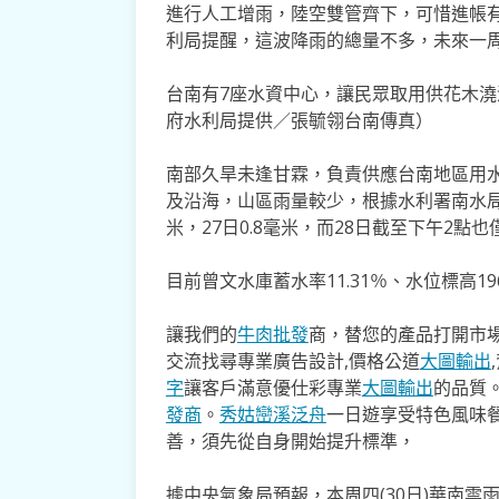
進行人工增雨，陸空雙管齊下，可惜進帳
利局提醒，這波降雨的總量不多，未來一
台南有7座水資中心，讓民眾取用供花木
府水利局提供／張毓翎台南傳真）
南部久旱未逢甘霖，負責供應台南地區用
及沿海，山區雨量較少，根據水利署南水局的觀
米，27日0.8毫米，而28日截至下午2點也
目前曾文水庫蓄水率11.31％、水位標高19
讓我們的
牛肉批發
商，替您的產品打開市場
交流找尋專業廣告設計,價格公道
大圖輸出
字
讓客戶滿意優仕彩專業
大圖輸出
的品質
發商
。
秀姑巒溪泛舟
一日遊享受特色風味
善，須先從自身開始提升標準，
據中央氣象局預報，本周四(30日)華南