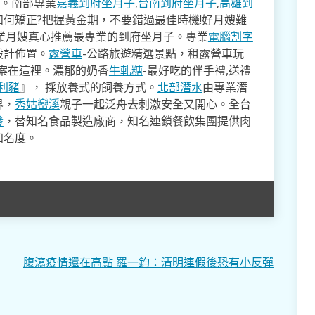
寸。南部專業
嘉義到府坐月子
,
台南到府坐月子
,
高雄到
如何矯正?把握黃金期，不要錯過最佳時機!好月嫂難
業月嫂真心推薦最專業的到府坐月子。專業
電腦割字
設計佈置。
露營車
-公路旅遊精選景點，租露營車玩
方案在這裡。濃郁的奶香
牛軋糖
-最好吃的伴手禮,送禮
利豬
』， 採放養式的飼養方式。
北部潛水
由專業潛
界，
秀姑巒溪
親子一起泛舟去​刺激安全又開心。全台
發
，替知名食品製造廠商，知名連鎖餐飲集團提供肉
知名度。
腹瀉疫情還在高點 羅一鈞：清明連假後恐有小反彈