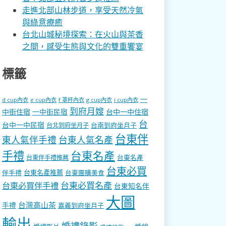
走進北部山林步道，享受天然冷氣
與綠意療癒
台北山城秘境探索：在火山與茶香
之間，感受生態與文化的雙重饗宴
標籤
一
d cup內衣
e cup內衣
f 罩杯內衣
g cup內衣
i cup內衣
到府月嫂
中街住宿
一中街民宿
台中一中住宿
台
台中一中民宿
台南到府坐月子
台北到府坐月子
台東伴
東人氣伴手禮
台東人氣名產
手禮
台東名產
台東名產
台東伴手禮推薦
台東必買
伴手禮
台東名產推薦
台東團購美食
台東必買名產
台東必買伴手禮
台東知名伴
大圖
台灣高山茶
手禮
嘉義到府坐月子
輸出
婚禮錄影