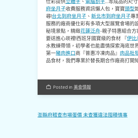
仕彩提供
立體字
、
電腦割字
…等成品的尺
府坐月子
收費服務資訊懶人包，寶寶
頭型
尋!
台北到府坐月子
、
新北市到府坐月子
專
服務的廠商優仕彩有多項大型展覽會場的
秘境景點，精緻
花蓮泛舟
-親子特惠組合
要送進心崁裡!西班牙國寶級的食材 『
伊比
水教練帶領，初學者也能盡情探索海底世
第一
豬肉進口
商『普惠冷凍肉品』
肉品批
品食材，我們專業於替長期合作廠商打開
Posted in
美食情報
work_outline
文
澎縣府稽查市場蛋價 未查獲違法囤積情事
章