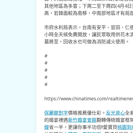
其他地區為多雲；下周二至下周四(4月4
高，若鋒面較為南移，中南部地區才有局
市府水利局表示，台南有安平、官田、仁德
小時全天候免費開放，讓民眾取用供花木
墓將至，回收水也可做為消防滅火使用。
#
#
#
#
#
https://www.chinatimes.com/realtime
保麗龍割字
價格推薦優仕彩。
反光背心
全
的婚宴禮遇
新竹婚宴會館
翻轉傳統婚宴框
嫂
省一半，更讓你事半功倍!!愛寶貝
桃園到