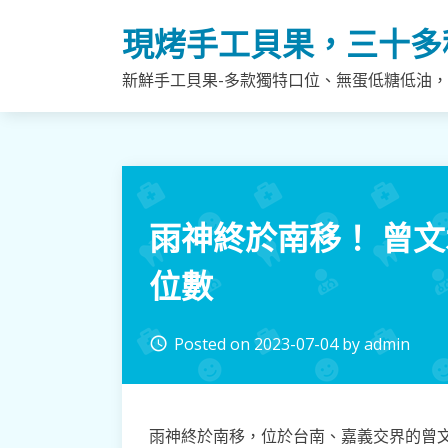
Skip
現烤手工貝果，三十多
to
content
新鮮手工貝果-多款獨特口位、無蛋低糖低油
雨神終於南移！ 曾
位數
Posted on
2023-07-04
by
admin
access_time
雨神終於南移，位於台南、嘉義交界的曾