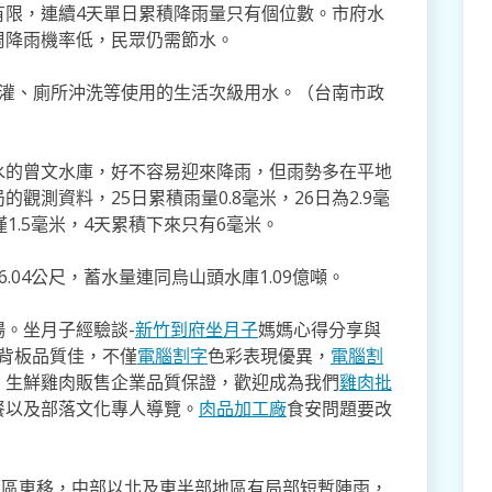
有限，連續4天單日累積降雨量只有個位數。市府水
周降雨機率低，民眾仍需節水。
澆灌、廁所沖洗等使用的生活次級用水。（台南市政
水的曾文水庫，好不容易迎來降雨，但雨勢多在平地
測資料，25日累積雨量0.8毫米，26日為2.9毫
僅1.5毫米，4天累積下來只有6毫米。
6.04公尺，蓄水量連同烏山頭水庫1.09億噸。
。坐月子經驗談-
新竹到府坐月子
媽媽心得分享與
,背板品質佳，不僅
電腦割字
色彩表現優異，
電腦割
。生鮮雞肉販售企業品質保證，歡迎成為我們
雞肉批
餐以及部落文化專人導覽。
肉品加工廠
食安問題要改
雲雨區東移，中部以北及東半部地區有局部短暫陣雨，