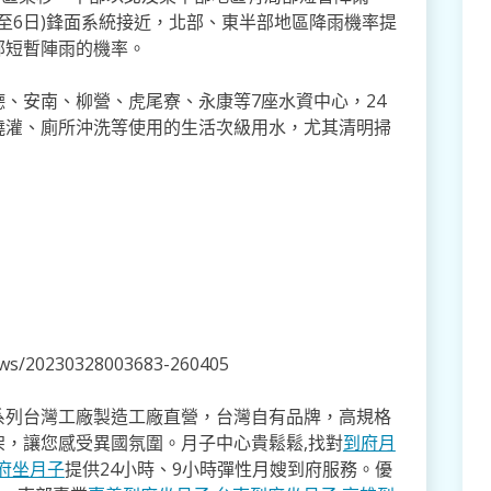
日至6日)鋒面系統接近，北部、東半部地區降雨機率提
部短暫陣雨的機率。
、安南、柳營、虎尾寮、永康等7座水資中心，24
澆灌、廁所沖洗等使用的生活次級用水，尤其清明掃
news/20230328003683-260405
系列台灣工廠製造工廠直營，台灣自有品牌，高規格
架，讓您感受異國氛圍。月子中心貴鬆鬆,找對
到府月
府坐月子
提供24小時、9小時彈性月嫂到府服務。優