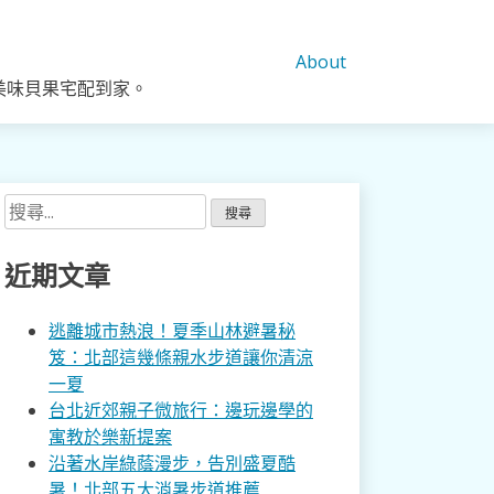
About
美味貝果宅配到家。
搜
尋
關
近期文章
鍵
字:
逃離城市熱浪！夏季山林避暑秘
笈：北部這幾條親水步道讓你清涼
一夏
台北近郊親子微旅行：邊玩邊學的
寓教於樂新提案
沿著水岸綠蔭漫步，告別盛夏酷
暑！北部五大消暑步道推薦