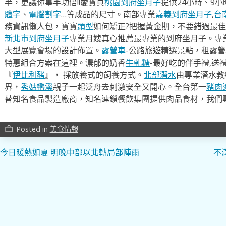
半，更讓你事半功倍!!愛寶貝
桃園到府坐月子
提供24小時、9
體字
、
電腦割字
…等成品的尺寸。南部專業
嘉義到府坐月子
,
台
務資訊懶人包，寶寶
頭型
如何矯正?把握黃金期，不要錯過最佳
新北市到府坐月子
專業月嫂真心推薦最專業的到府坐月子。專
大型展覽會場的設計佈置。
露營車
-公路旅遊精選景點，租露
特惠組合方案在這裡。濃郁的奶香
牛軋糖
-最好吃的伴手禮,送
『
伊比利豬
』， 採放養式的飼養方式。
北部潛水
由專業潛水教
界，
秀姑巒溪
親子一起泛舟去​刺激安全又開心。全台第一
豬肉
替知名食品製造廠商，知名連鎖餐飲集團提供肉品食材，我們
Posted in
美食情報
work_outline
文
今日暖熱如夏 明晚中部以北轉局部陣雨
不
章
導
覽