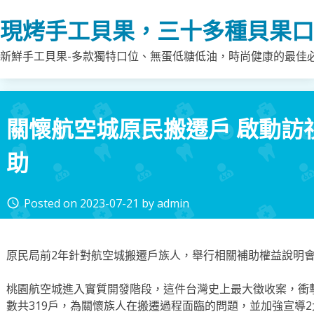
Skip
現烤手工貝果，三十多種貝果口
to
content
新鮮手工貝果-多款獨特口位、無蛋低糖低油，時尚健康的最佳
關懷航空城原民搬遷戶 啟動訪
助
Posted on
2023-07-21
by
admin
access_time
原民局前2年針對航空城搬遷戶族人，舉行相關補助權益說明
桃園航空城進入實質開發階段，這件台灣史上最大徵收案，衝
數共319戶，為關懷族人在搬遷過程面臨的問題，並加強宣導