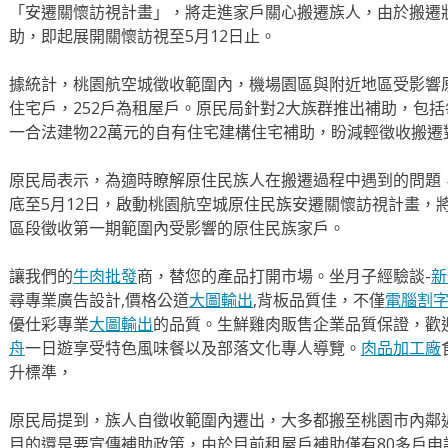
「安遷關懷訪視計畫」，將走進家戶關心搬遷族人，由於搬遷
助，即起展開關懷訪視至5月12日止。
據統計，桃園航空城徵收範圍內，機場園區與附近地區受影響原
住宅戶，252戶為租屋戶。原民局針對2大族群推出補助，包括
一合法建物22萬元的自有住宅建構住宅補助，盼減輕徵收搬遷
原民局表示，為適時瞭解原住民族人在搬遷過程中遇到的問題
底至5月12日，啟動桃園航空城原住民族安遷關懷訪視計畫，
區段徵收第一期範圍內受影響的原住民族家戶。
讓我們的
牛肉批發
商，替您的產品打開市場。坐月子經驗談-
新
尋專業廣告設計,價格公道
大圖輸出
,背板品質佳，不僅
電腦割
優仕彩專業
大圖輸出
的品質。生鮮雞肉販售企業品質保證，歡
舟
一日遊享受特色風味餐以及部落文化專人導覽。
肉品加工廠
升標準，
原民局提到，族人自徵收範圍內遷出，大多都搬至桃園市內鄰
目的還是要宣傳補助政策，由於目前租屋戶補助僅有80多戶申