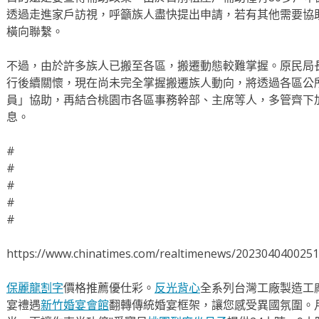
透過走進家戶訪視，呼籲族人盡快提出申請，若有其他需要協
橫向聯繫。
不過，由於許多族人已搬至各區，搬遷動態較難掌握。原民局
行後續關懷，現在尚未完全掌握搬遷族人動向，將透過各區公
員」協助，再結合桃園市各區事務幹部、主席等人，多管齊下
息。
#
#
#
#
#
https://www.chinatimes.com/realtimenews/202304040025
保麗龍割字
價格推薦優仕彩。
反光背心
全系列台灣工廠製造工
宴禮遇
新竹婚宴會館
翻轉傳統婚宴框架，讓您感受異國氛圍。