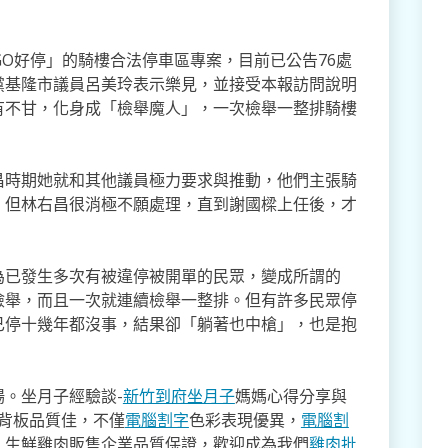
GO好停」的騎樓合法停車區專案，目前已公告76處
黨基隆市議員呂美玲表示樂見，並接受本報訪問說明
有不甘，化身成「檢舉魔人」，一次檢舉一整排騎樓
昌時期她就和其他議員極力要求與推動，他們主張騎
，但林右昌很消極不願處理，直到謝國樑上任後，才
為已發生多次有被違停被開單的民眾，變成所謂的
檢舉，而且一次就連續檢舉一整排。但有許多民眾停
已停十幾年都沒事，結果卻「躺著也中槍」，也是抱
。坐月子經驗談-
新竹到府坐月子
媽媽心得分享與
,背板品質佳，不僅
電腦割字
色彩表現優異，
電腦割
。生鮮雞肉販售企業品質保證，歡迎成為我們
雞肉批