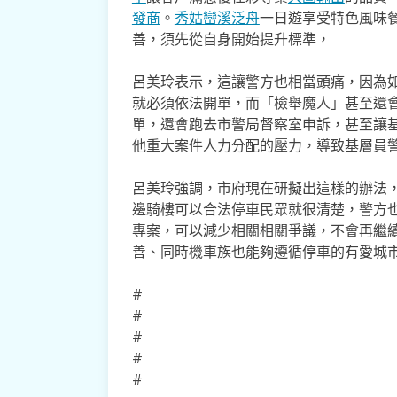
發商
。
秀姑巒溪泛舟
一日遊享受特色風味
善，須先從自身開始提升標準，
呂美玲表示，這讓警方也相當頭痛，因為
就必須依法開單，而「檢舉魔人」甚至還
單，還會跑去市警局督察室申訴，甚至讓
他重大案件人力分配的壓力，導致基層員
呂美玲強調，市府現在研擬出這樣的辦法
邊騎樓可以合法停車民眾就很清楚，警方
專案，可以減少相關相關爭議，不會再繼
善、同時機車族也能夠遵循停車的有愛城
#
#
#
#
#