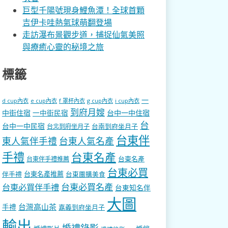
巨型千陽號現身鯉魚潭！全球首顆
吉伊卡哇熱氣球萌翻登場
走訪瀑布景觀步道，捕捉仙氣美照
與療癒心靈的秘境之旅
標籤
一
d cup內衣
e cup內衣
f 罩杯內衣
g cup內衣
i cup內衣
到府月嫂
中街住宿
一中街民宿
台中一中住宿
台
台中一中民宿
台南到府坐月子
台北到府坐月子
台東伴
東人氣伴手禮
台東人氣名產
手禮
台東名產
台東名產
台東伴手禮推薦
台東必買
伴手禮
台東名產推薦
台東團購美食
台東必買名產
台東必買伴手禮
台東知名伴
大圖
台灣高山茶
手禮
嘉義到府坐月子
輸出
婚禮錄影