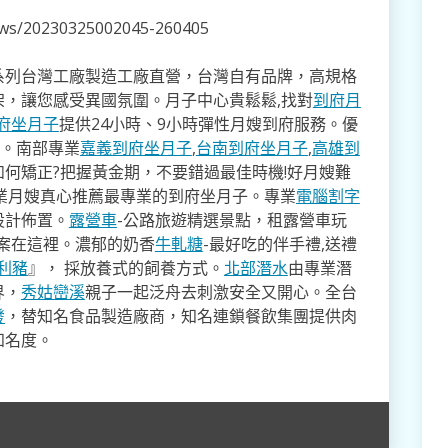
news/20230325002045-260405
系列台灣工廠製造工廠直營，台灣自有品牌，高規格
架，讓您感受異國氛圍。月子中心貴鬆鬆,找對
到府月
府坐月子
提供24小時、9小時彈性月嫂到府服務。優
寸。南部專業
嘉義到府坐月子
,
台南到府坐月子
,
高雄到
如何矯正?把握黃金期，不要錯過最佳時機!好月嫂難
業月嫂真心推薦最專業的到府坐月子。專業
電腦割字
設計佈置。
露營車
-公路旅遊精選景點，租露營車玩
方案在這裡。濃郁的奶香
牛軋糖
-最好吃的伴手禮,送禮
利豬
』， 採放養式的飼養方式。
北部潛水
由專業潛
界，
秀姑巒溪
親子一起泛舟去​刺激安全又開心。全台
發
，替知名食品製造廠商，知名連鎖餐飲集團提供肉
知名度。