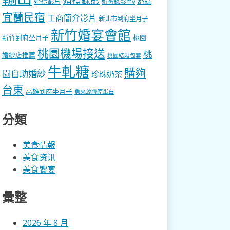
婚錄
婚禮影片
婚禮錄影mv
宜蘭民宿
工商簡介影片
新北市到府坐月子
新竹婚宴會館
新竹到府坐月子
桃園
桃園機場接送
桃
婚紗店推薦
桃園結婚包套
牛軋糖
購夠
園自助婚紗
珍珠奶茶
台東
高雄到府坐月子
魚來源膠原蛋白
分類
美食情報
美食资讯
美食饗宴
彙整
2026 年 8 月