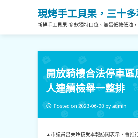
Skip
現烤手工貝果，三十多
to
content
新鮮手工貝果-多款獨特口位、無蛋低糖低油
開放騎樓合法停車區
人連續檢舉一整排
Posted on
2023-06-20
by
admin
access_time
▲市議員呂美玲接受本報訪問表示，會推