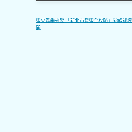
文
螢火蟲季來臨 「新北市賞螢全攻略」53處祕
開
章
導
覽