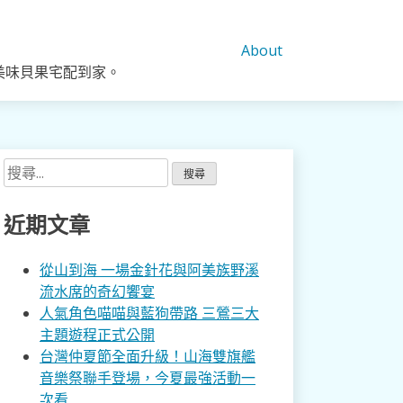
About
美味貝果宅配到家。
搜
尋
關
近期文章
鍵
字:
從山到海 一場金針花與阿美族野溪
流水席的奇幻饗宴
人氣角色喵喵與藍狗帶路 三鶯三大
主題遊程正式公開
台灣仲夏節全面升級！山海雙旗艦
音樂祭聯手登場，今夏最強活動一
次看