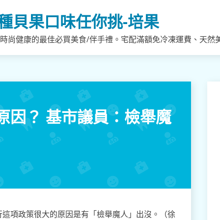
種貝果口味任你挑-培果
，時尚健康的最佳必買美食/伴手禮。宅配滿額免冷凍運費、天然
原因？ 基市議員：檢舉魔
行這項政策很大的原因是有「檢舉魔人」出沒。（徐