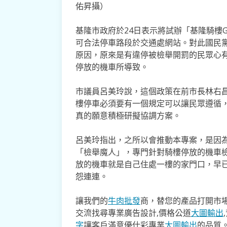
佑昇攝）
基隆市政府於24日表示將試辦「基隆騎樓
可合法停車路段於交通處網站。對此國民
原因，原來是有違停被檢舉開罰的民眾心
停放的機車所導致。
市議員呂美玲說，這個政策在前市長林右
樓停車必須要有一個規定可以讓民眾遵循
真的願意積極研擬協調方案。
呂美玲指出，之所以會推動本專案，是因
「檢舉魔人」，專門針對騎樓停放的機車
放的機車就是自己住處一樓的家門口，早
怨連連。
讓我們的
牛肉批發
商，替您的產品打開市場
交流找尋專業廣告設計,價格公道
大圖輸出
字
讓客戶滿意優仕彩專業
大圖輸出
的品質