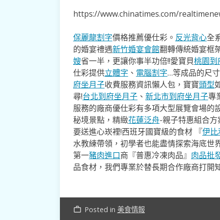
https://www.chinatimes.com/realtime
保麗龍割字
價格推薦優仕彩。
反光背心
全
的婚宴禮遇
新竹婚宴會館
翻轉傳統婚宴框
嫂
省一半，更讓你事半功倍!!愛寶貝
桃園到
仕彩提供
立體字
、
電腦割字
…等成品的尺
府坐月子
收費服務資訊懶人包，寶寶
頭型
尋!
台北到府坐月子
、
新北市到府坐月子
專
服務的廠商優仕彩有多項大型展覽會場的
秘境景點，精緻
花蓮泛舟
-親子特惠組合
要送進心崁裡!西班牙國寶級的食材 『
伊比
水教練帶領，初學者也能盡情探索海底世
第一
豬肉進口
商『普惠冷凍肉品』
肉品批
品食材，我們專業於替長期合作廠商打開
Posted in
美食情報
work_outline