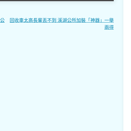
境公
回收車太高長輩丟不到 溪湖公所加裝「神器」一舉
兩得