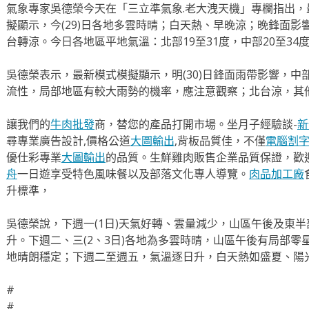
氣象專家吳德榮今天在「三立準氣象.老大洩天機」專欄指出，最新(
擬顯示，今(29)日各地多雲時晴；白天熱、早晚涼；晚鋒面
台轉涼。今日各地區平地氣溫：北部19至31度，中部20至34度
吳德榮表示，最新模式模擬顯示，明(30)日鋒面雨帶影響，
流性，局部地區有較大雨勢的機率，應注意觀察；北台涼，其
讓我們的
牛肉批發
商，替您的產品打開市場。坐月子經驗談-
新
尋專業廣告設計,價格公道
大圖輸出
,背板品質佳，不僅
電腦割
優仕彩專業
大圖輸出
的品質。生鮮雞肉販售企業品質保證，歡
舟
一日遊享受特色風味餐以及部落文化專人導覽。
肉品加工廠
升標準，
吳德榮說，下週一(1日)天氣好轉、雲量減少，山區午後及東
升。下週二、三(2、3日)各地為多雲時晴，山區午後有局部零星
地晴朗穩定；下週二至週五，氣溫逐日升，白天熱如盛夏、陽
#
#