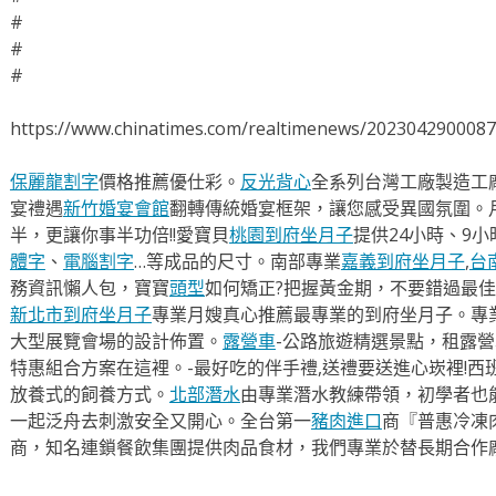
#
#
#
https://www.chinatimes.com/realtimenews/202304290008
保麗龍割字
價格推薦優仕彩。
反光背心
全系列台灣工廠製造工
宴禮遇
新竹婚宴會館
翻轉傳統婚宴框架，讓您感受異國氛圍。
半，更讓你事半功倍!!愛寶貝
桃園到府坐月子
提供24小時、9
體字
、
電腦割字
…等成品的尺寸。南部專業
嘉義到府坐月子
,
台
務資訊懶人包，寶寶
頭型
如何矯正?把握黃金期，不要錯過最佳
新北市到府坐月子
專業月嫂真心推薦最專業的到府坐月子。專
大型展覽會場的設計佈置。
露營車
-公路旅遊精選景點，租露
特惠組合方案在這裡。-最好吃的伴手禮,送禮要送進心崁裡!西
放養式的飼養方式。
北部潛水
由專業潛水教練帶領，初學者也
一起泛舟去​刺激安全又開心。全台第一
豬肉進口
商『普惠冷凍
商，知名連鎖餐飲集團提供肉品食材，我們專業於替長期合作