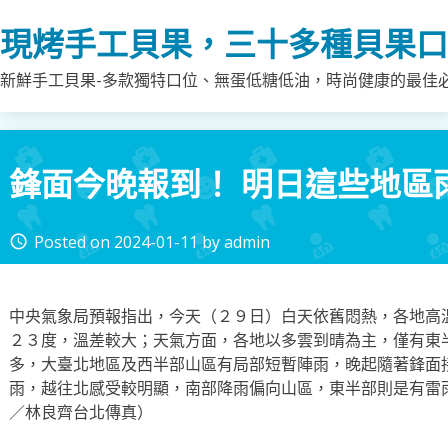
Skip
現烤手工貝果，三十多種貝果口
to
content
新鮮手工貝果-多款獨特口位、無蛋低糖低油，時尚健康的最佳
鋒面今晚報到！ 明日這些地區
Posted on
2024-01-11
by
admin
access_time
中央氣象局預報指出，今天（２９日）白天依舊悶熱，各地高
２３度，溫差較大；天氣方面，各地以多雲到晴為主，僅有東
多，大臺北地區及西半部山區有局部短暫陣雨，晚起隨著鋒面
雨，越往北感受較明顯，南部降雨偏向山區，東半部則是有雷
／林良齊台北傳真）