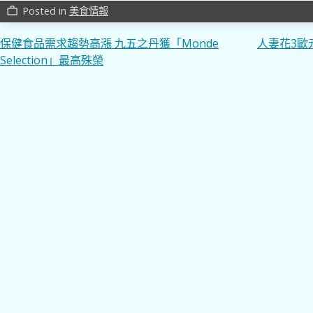
Posted in
美食情報
work_outline
文
保健食品需求趨勢高漲 九五之丹獲「Monde
人妻花3歐
Selection」最高殊榮
章
導
覽