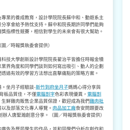
及專業的養成教育，設計學院院長蘇中和、動遊系主
意分享會給予熱忱支持。蘇中和院長期許同學們能夠
犢獎指標性競賽，相信對學生的未來會有很大幫助。
（圖／時報獎執委會提供）
雄科技大學創新設計學院院長翟治平皆擔任時報金犢
以業界角度和同學們談到如何寫出吸引、動人的企劃
們透過有效的學習方法想出直擊痛點的策略方案。
。坐月子經驗談-
新竹到府坐月子
媽媽心得分享與
,背板品質佳，不僅
電腦割字
色彩表現優異，
電腦割
。生鮮雞肉販售企業品質保證，歡迎成為我們
雞肉批
餐以及部落文化專人導覽。
肉品加工廠
食安問題要改
創辦人唐聖瀚創意分享。（圖／時報獎執委會提供）
的廣告及歷屆學生的作品，並和同學們分析在創作和