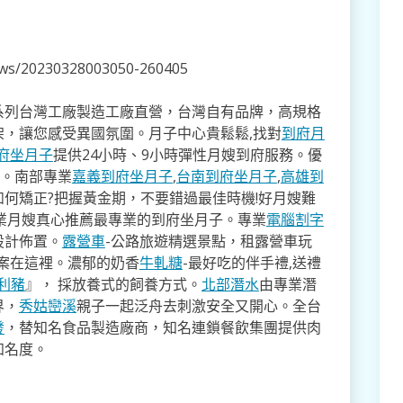
news/20230328003050-260405
系列台灣工廠製造工廠直營，台灣自有品牌，高規格
架，讓您感受異國氛圍。月子中心貴鬆鬆,找對
到府月
府坐月子
提供24小時、9小時彈性月嫂到府服務。優
寸。南部專業
嘉義到府坐月子
,
台南到府坐月子
,
高雄到
如何矯正?把握黃金期，不要錯過最佳時機!好月嫂難
業月嫂真心推薦最專業的到府坐月子。專業
電腦割字
設計佈置。
露營車
-公路旅遊精選景點，租露營車玩
方案在這裡。濃郁的奶香
牛軋糖
-最好吃的伴手禮,送禮
利豬
』， 採放養式的飼養方式。
北部潛水
由專業潛
界，
秀姑巒溪
親子一起泛舟去​刺激安全又開心。全台
發
，替知名食品製造廠商，知名連鎖餐飲集團提供肉
知名度。