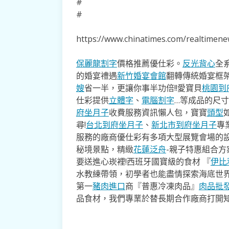
#
#
https://www.chinatimes.com/realtime
保麗龍割字
價格推薦優仕彩。
反光背心
全
的婚宴禮遇
新竹婚宴會館
翻轉傳統婚宴框
嫂
省一半，更讓你事半功倍!!愛寶貝
桃園到
仕彩提供
立體字
、
電腦割字
…等成品的尺
府坐月子
收費服務資訊懶人包，寶寶
頭型
尋!
台北到府坐月子
、
新北市到府坐月子
專
服務的廠商優仕彩有多項大型展覽會場的
秘境景點，精緻
花蓮泛舟
-親子特惠組合
要送進心崁裡!西班牙國寶級的食材 『
伊比
水教練帶領，初學者也能盡情探索海底世
第一
豬肉進口
商『普惠冷凍肉品』
肉品批
品食材，我們專業於替長期合作廠商打開