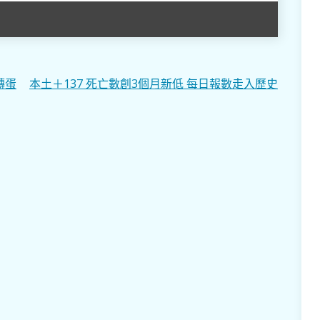
轉蛋
本土＋137 死亡數創3個月新低 每日報數走入歷史