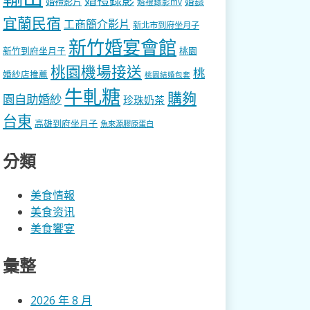
婚錄
婚禮影片
婚禮錄影mv
宜蘭民宿
工商簡介影片
新北市到府坐月子
新竹婚宴會館
新竹到府坐月子
桃園
桃園機場接送
桃
婚紗店推薦
桃園結婚包套
牛軋糖
購夠
園自助婚紗
珍珠奶茶
台東
高雄到府坐月子
魚來源膠原蛋白
分類
美食情報
美食资讯
美食饗宴
彙整
2026 年 8 月