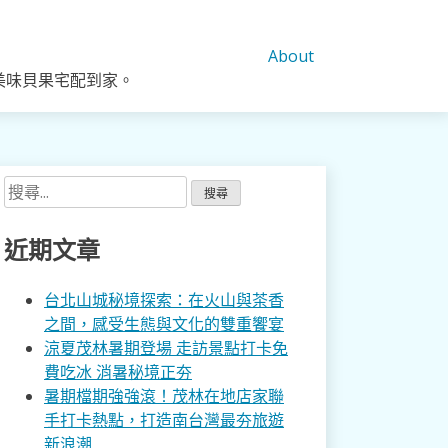
About
美味貝果宅配到家。
搜
尋
關
近期文章
鍵
字:
台北山城秘境探索：在火山與茶香
之間，感受生態與文化的雙重饗宴
涼夏茂林暑期登場 走訪景點打卡免
費吃冰 消暑秘境正夯
暑期檔期強強滾！茂林在地店家聯
手打卡熱點，打造南台灣最夯旅遊
新浪潮