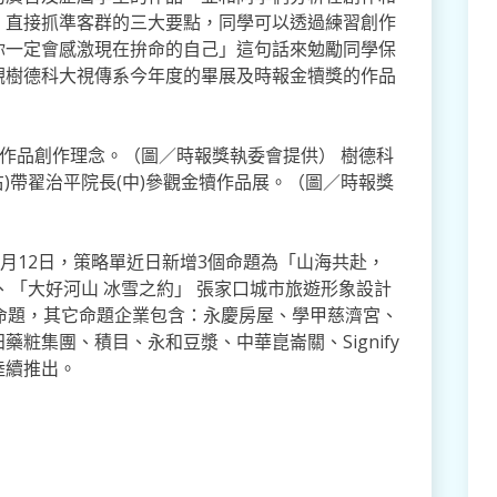
，直接抓準客群的三大要點，同學可以透過練習創作
你一定會感激現在拚命的自己」這句話來勉勵同學保
觀樹德科大視傳系今年度的畢展及時報金犢獎的作品
說作品創作理念。（圖／時報獎執委會提供） 樹德科
右)帶翟治平院長(中)參觀金犢作品展。（圖／時報獎
5月12日，策略單近日新增3個命題為「山海共赴，
、「大好河山 冰雪之約」 張家口城市旅遊形象設計
命題，其它命題企業包含：永慶房屋、學甲慈濟宮、
粧集團、積目、永和豆漿、中華崑崙關、Signify
陸續推出。