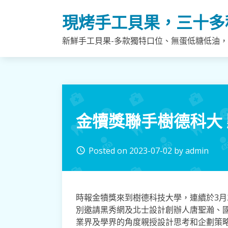
Skip
現烤手工貝果，三十多
to
content
新鮮手工貝果-多款獨特口位、無蛋低糖低油
金犢獎聯手樹德科大
Posted on
2023-07-02
by
admin
access_time
時報金犢獎來到樹德科技大學，連續於3月
別邀請黑秀網及北士設計創辦人唐聖瀚、
業界及學界的角度親授設計思考和企劃策