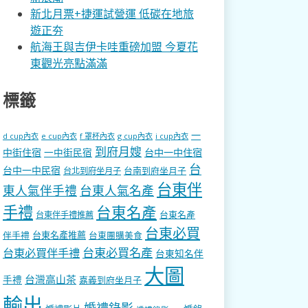
新北月票+捷運試營運 低碳在地旅
遊正夯
航海王與吉伊卡哇重磅加盟 今夏花
東觀光亮點滿滿
標籤
一
d cup內衣
e cup內衣
f 罩杯內衣
g cup內衣
i cup內衣
到府月嫂
中街住宿
一中街民宿
台中一中住宿
台
台中一中民宿
台南到府坐月子
台北到府坐月子
台東伴
東人氣伴手禮
台東人氣名產
手禮
台東名產
台東名產
台東伴手禮推薦
台東必買
伴手禮
台東名產推薦
台東團購美食
台東必買名產
台東必買伴手禮
台東知名伴
大圖
台灣高山茶
手禮
嘉義到府坐月子
輸出
婚禮錄影