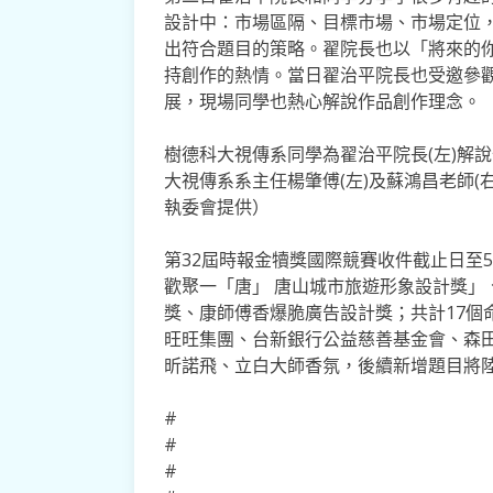
設計中：市場區隔、目標市場、市場定位
出符合題目的策略。翟院長也以「將來的
持創作的熱情。當日翟治平院長也受邀參
展，現場同學也熱心解說作品創作理念。
樹德科大視傳系同學為翟治平院長(左)解
大視傳系系主任楊肇傅(左)及蘇鴻昌老師(
執委會提供）
第32屆時報金犢獎國際競賽收件截止日至
歡聚一「唐」 唐山城市旅遊形象設計獎」
獎、康師傅香爆脆廣告設計獎；共計17個
旺旺集團、台新銀行公益慈善基金會、森田藥
昕諾飛、立白大師香氛，後續新增題目將
#
#
#