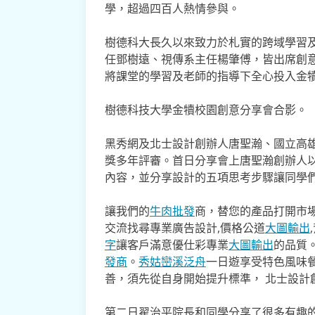
學，超過四百人熱情參與。
樹德科大長久以來致力於札實的跨域學習
任鄧樹遠、視傳系主任楊肇傅，皆出席創
將課堂的學習及老師的指導下全心投入金
樹德科技大學金犢校園創意分享會合影。
黑秀網及北士設計創辦人唐聖瀚、國立高
獎多年評審。首日分享會上唐聖瀚創辦人
內容，並分享設計的五項思考步驟讓同學
讓我們的
牛肉批發
商，替您的產品打開市場
交流找尋專業廣告設計,價格公道
大圖輸出
字
讓客戶滿意優仕彩專業
大圖輸出
的品質
發商
。
秀姑巒溪泛舟
一日遊享受特色風味
善，須先從自身開始提升標準， 北士設計
第二日翟治平院長和同學分享了很多有趣