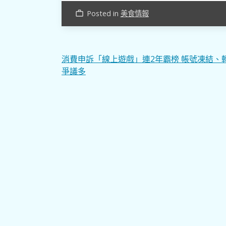
Posted in
美食情報
work_outline
文
消費申訴「線上遊戲」連2年霸榜 帳號凍結、
爭議多
章
導
覽